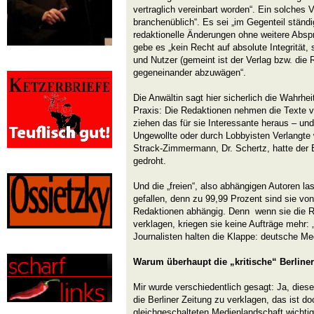
vertraglich vereinbart worden“. Ein solches V
branchenüblich“. Es sei „im Gegenteil stän
redaktionelle Änderungen ohne weitere Absp
gebe es „kein Recht auf absolute Integrität,
und Nutzer (gemeint ist der Verlag bzw. die
gegeneinander abzuwägen“.
Die Anwältin sagt hier sicherlich die Wahrhei
Praxis: Die Redaktionen nehmen die Texte vo
ziehen das für sie Interessante heraus – und 
Ungewollte oder durch Lobbyisten Verlangte 
Strack-Zimmermann, Dr. Schertz, hatte der B
gedroht.
Und die „freien“, also abhängigen Autoren l
gefallen, denn zu 99,99 Prozent sind sie von
Redaktionen abhängig. Denn wenn sie die 
verklagen, kriegen sie keine Aufträge mehr: 
Journalisten halten die Klappe: deutsche Med
Warum überhaupt die „kritische“ Berline
Mir wurde verschiedentlich gesagt: Ja, dies
die Berliner Zeitung zu verklagen, das ist doc
gleichgeschalteten Medienlandschaft wichtig!