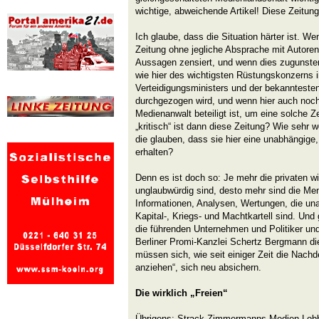
wichtige, abweichende Artikel! Diese Zeitun
Ich glaube, dass die Situation härter ist. Wen
Zeitung ohne jegliche Absprache mit Autoren
Aussagen zensiert, und wenn dies zugunsten 
wie hier des wichtigsten Rüstungskonzerns 
Verteidigungsministers und der bekannteste
durchgezogen wird, und wenn hier auch noch
Medienanwalt beteiligt ist, um eine solche 
„kritisch“ ist dann diese Zeitung? Wie sehr 
die glauben, dass sie hier eine unabhängige
erhalten?
Denn es ist doch so: Je mehr die privaten wi
unglaubwürdig sind, desto mehr sind die M
Informationen, Analysen, Wertungen, die u
Kapital-, Kriegs- und Machtkartell sind. Und
die führenden Unternehmen und Politiker und
Berliner Promi-Kanzlei Schertz Bergmann die
müssen sich, wie seit einiger Zeit die Nachd
anziehen“, sich neu absichern.
Die wirklich „Freien“
Übrigens: Strack-Zimmermanns Medien-Lobby