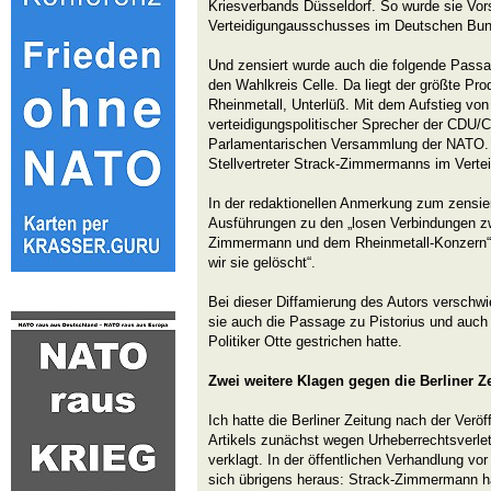
Kriesverbands Düsseldorf. So wurde sie Vor
Verteidigungausschusses im Deutschen Bun
Und zensiert wurde auch die folgende Passag
den Wahlkreis Celle. Da liegt der größte Pro
Rheinmetall, Unterlüß. Mit dem Aufstieg vo
verteidigungspolitischer Sprecher der CDU/C
Parlamentarischen Versammlung der NATO. 
Stellvertreter Strack-Zimmermanns im Verte
In der redaktionellen Anmerkung zum zensiert
Ausführungen zu den „losen Verbindungen z
Zimmermann und dem Rheinmetall-Konzern“ w
wir sie gelöscht“.
Bei dieser Diffamierung des Autors verschw
sie auch die Passage zu Pistorius und auc
Politiker Otte gestrichen hatte.
Zwei weitere Klagen gegen die Berliner Z
Ich hatte die Berliner Zeitung nach der Veröf
Artikels zunächst wegen Urheberrechtsverl
verklagt. In der öffentlichen Verhandlung vor
sich übrigens heraus: Strack-Zimmermann ha