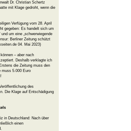
walt Dr. Christian Schertz
hatte mit Klage gedroht, wenn die
eiligen Verfügung vom 28. April
cht gegeben: Es handelt sich um
g“ und um eine „schwerwiegende
nsur: Berliner Zeitung schützt
seiten.de 04. Mai 2023)
n können – aber nach
zeptiert. Deshalb verklagte ich
: Erstens die Zeitung muss den
ie muss 5.000 Euro
!
Veröffentlichung des
lin. Die Klage auf Entschädigung
kels
tiz in Deutschland: Nach über
ließlich einen
4.