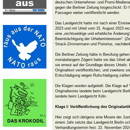
deutschen Unternehmer- und Promi-Medienan
gegen die Berliner Zeitung losgeschickt: Er 
Passagen weiter veröffentlicht werden.
Das Landgericht hatte mir nach einer Einstw
2023 und mit Urteil vom 31. August 2023 re
eine „rechtswidrige und erhebliche Änderun
Beeinträchtigung der Urheberinteressen“. (Ze
Strack-Zimmermann und Pistorius, nachdenk
Die Berliner Zeitung hätte in Berufung gehe
monatelangem Zögern hatte sie das Urteil ak
sie erneut auf der Grundlage dieses Urteils
Originaltext veröffentlichen, und zweitens s
Entschädigung wegen Rufschädigung zahlen
Die Klagen wurden aufgeteilt: Die Klage auf 
Originaltextes landete beim Landgericht Ber
landete beim Landgericht Köln.
Klage I: Veröffentlichung des Originalarti
Hier zeigt sich übrigens eine Misere der Jus
einem Jahr setzte das Landgericht Berlin sch
Verhandlungstermin fest: 22. November 202