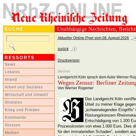
Unabhängige Nachrichten, Berich
SUCHE
Aktueller Online-Flyer vom 08. August 2026
zurück
RESSORTS
Druckversion
News
Medien
Lokales
Landgericht Köln sprach dem Autor Werner Rü
Inland
Wegen Zensur: Berliner Zeitung
Arbeit und Soziales
Von Werner Rügemer
Wirtschaft und Umwelt
Das Landgericht Köln veröffe
Globales
Urteil zu meiner Klage gegen
„schwerwiegenden Eingriffs“ 
Krieg und Frieden
Rüstungskonzern Rheinmetal
Kommentar
Entschädigung von 1.200 Eur
Glossen
Prozesskosten von etwa 1.000 Euro. Dies di
für den immateriellen Schaden“, sondern auc
Medien