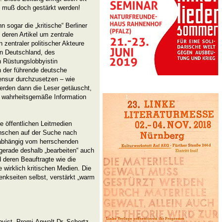
g muß doch gestärkt werden!
n sogar die „kritische“ Berliner
 deren Artikel um zentrale
zentraler politischer Akteure
in Deutschland, des
n Rüstungslobbyistin
 der führende deutsche
Zensur durchzusetzen – wie
werden dann die Leser getäuscht,
, wahrheitsgemäße Information
e öffentlichen Leitmedien
enschen auf der Suche nach
nabhängig vom herrschenden
 gerade deshalb „bearbeiten“ auch
 deren Beauftragte wie die
 wirklich kritischen Medien. Die
enkseiten selbst, verstärkt „warm
ist, Promi-Anwalt Dr. Schertz,