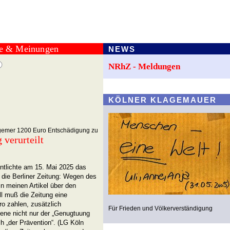
te & Meinungen
NEWS
NRhZ - Meldungen
KÖLNER KLAGEMAUER
gemer 1200 Euro Entschädigung zu
 verurteilt
ntlichte am 15. Mai 2025 das
 die Berliner Zeitung: Wegen des
in meinen Artikel über den
l muß die Zeitung eine
o zahlen, zusätzlich
Für Frieden und Völkerverständigung
ene nicht nur der „Genugtuung
h „der Prävention“. (LG Köln