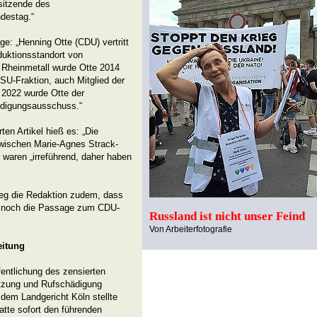
sitzende des
destag.“
e: „Henning Otte (CDU) vertritt
duktionsstandort von
n Rheinmetall wurde Otte 2014
SU-Fraktion, auch Mitglied der
2022 wurde Otte der
idigungsausschuss.“
en Artikel hieß es: „Die
wischen Marie-Agnes Strack-
aren „irreführend, daher haben
ieg die Redaktion zudem, dass
h noch die Passage zum CDU-
Russland ist nicht unser Feind
Von Arbeiterfotografie
eitung
fentlichung des zensierten
etzung und Rufschädigung
 dem Landgericht Köln stellte
tte sofort den führenden