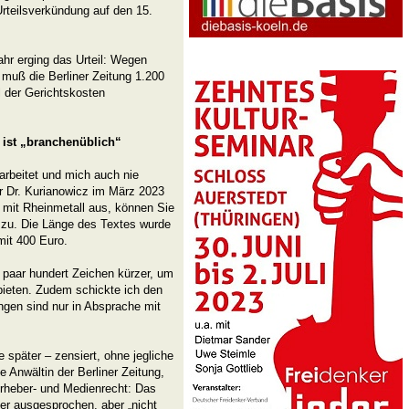
Urteilsverkündung auf den 15.
hr erging das Urteil: Wegen
muß die Berliner Zeitung 1.200
 der Gerichtskosten
r ist „branchenüblich“
earbeitet und mich auch nie
r Dr. Kurianowicz im März 2023
 mit Rheinmetall aus, können Sie
e zu. Die Länge des Textes wurde
mit 400 Euro.
n paar hundert Zeichen kürzer, um
ieten. Zudem schickte ich den
ngen sind nur in Absprache mit
 später – zensiert, ohne jegliche
 Anwältin der Berliner Zeitung,
Urheber- und Medienrecht: Das
r ausgesprochen, aber „nicht