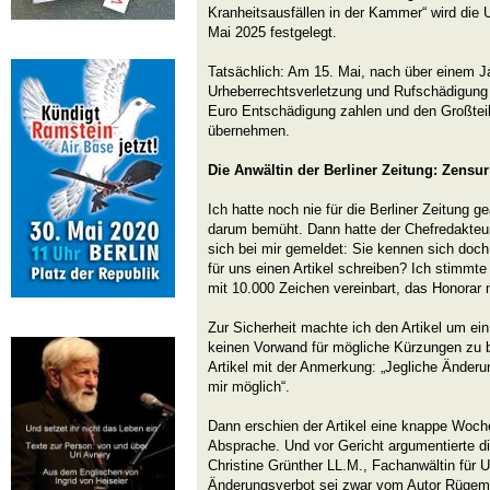
Kranheitsausfällen in der Kammer“ wird die 
Mai 2025 festgelegt.
Tatsächlich: Am 15. Mai, nach über einem Ja
Urheberrechtsverletzung und Rufschädigung 
Euro Entschädigung zahlen und den Großteil
übernehmen.
Die Anwältin der Berliner Zeitung: Zensu
Ich hatte noch nie für die Berliner Zeitung g
darum bemüht. Dann hatte der Chefredakteu
sich bei mir gemeldet: Sie kennen sich doch
für uns einen Artikel schreiben? Ich stimmt
mit 10.000 Zeichen vereinbart, das Honorar 
Zur Sicherheit machte ich den Artikel um ei
keinen Vorwand für mögliche Kürzungen zu b
Artikel mit der Anmerkung: „Jegliche Änderu
mir möglich“.
Dann erschien der Artikel eine knappe Woche
Absprache. Und vor Gericht argumentierte die
Christine Grünther LL.M., Fachanwältin für 
Änderungsverbot sei zwar vom Autor Rügeme