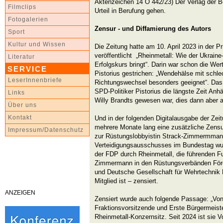
Aktenzeichen 14 O 442/23) Der Verlag der B
Filmclips
Urteil in Berufung gehen.
Fotogalerien
Zensur - und Diffamierung des Autors
Sport
Kultur und Wissen
Die Zeitung hatte am 10. April 2023 in der P
veröffentlicht „Rheinmetall: Wie der Ukrain
Literatur
Erfolgskurs bringt“. Darin war schon die Wer
SERVICE
Pistorius gestrichen: „Wendehälse mit schl
LeserInnenbriefe
Richtungswechsel besonders geeignet“. Das 
SPD-Politiker Pistorius die längste Zeit Anh
Links
Willy Brandts gewesen war, dies dann aber a
Über uns
Kontakt
Und in der folgenden Digitalausgabe der Zei
mehrere Monate lang eine zusätzliche Zens
Impressum/Datenschutz
zur Rüstungslobbyistin Strack-Zimmermman
Verteidigungsausschusses im Bundestag wur
der FDP durch Rheinmetall, die führenden F
Zimmermann in den Rüstungsverbänden För
und Deutsche Gesellschaft für Wehrtechnik
Mitglied ist – zensiert.
ANZEIGEN
Zensiert wurde auch folgende Passage: „Von
Fraktionsvorsitzende und Erste Bürgermeiste
Rheinmetall-Konzernsitz. Seit 2024 ist sie 