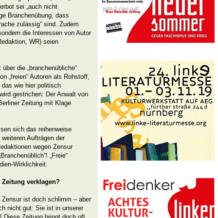
erbot sei „auch nicht
dige Branchenübung, dass
rache zulässig“ sind. Zudem
 sondern die Interessen von Autor
 Redaktion, WR) seien
t über die „branchenübliche“
n „freien“ Autoren als Rohstoff,
das wie hier politisch
wird gestrichen: Der Anwalt von
erliner Zeitung mit Klage
assen sich das reihenweise
 weiteren Aufträgen der
Redaktionen wegen Zensur
„Branchenüblich“! „Freie“
ien-Wirklichkeit.
r Zeitung verklagen?
e Zensur ist doch schlimm – aber
h nicht gut: Sie ist in unserer
 Diese Zeitung bringt doch oft