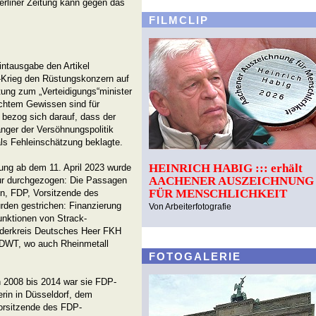
erliner Zeitung kann gegen das
FILMCLIP
rintausgabe den Artikel
e-Krieg den Rüstungskonzern auf
tung zum „Verteidigungs“minister
echtem Gewissen sind für
bezog sich darauf, dass der
änger der Versöhnungspolitik
ls Fehleinschätzung beklagte.
HEINRICH HABIG ::: erhält
tung ab dem 11. April 2023 wurde
AACHENER AUSZEICHNUNG
ur durchgezogen: Die Passagen
FÜR MENSCHLICHKEIT
n, FDP, Vorsitzende des
den gestrichen: Finanzierung
Von Arbeiterfotografie
unktionen von Strack-
derkreis Deutsches Heer FKH
 DWT, wo auch Rheinmetall
FOTOGALERIE
 2008 bis 2014 war sie FDP-
rin in Düsseldorf, dem
Vorsitzende des FDP-