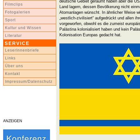
deutsche Gebiet geräumt haben aber die US
Filmclips
Land lagern, dessen Bevölkerung nicht einma
Atomanlagen wünscht. In ähnlicher Weise wi
Fotogalerien
„westlich-zivilisiert“ aufgedrückt und allen i
Sport
vorgeworfen, obwohl es die zumeist europäis
Kultur und Wissen
Palästina kolonialisiert haben und kein Palä
Kolonisation Europas gedacht hat.
Literatur
SERVICE
LeserInnenbriefe
Links
Über uns
Kontakt
Impressum/Datenschutz
ANZEIGEN