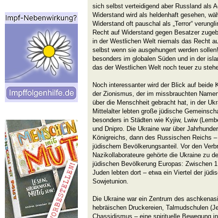
sich selbst verteidigend aber Russland als A
Widerstand wird als heldenhaft gesehen, wä
Widerstand oft pauschal als „Terror“ verungli
Recht auf Widerstand gegen Besatzer zugebil
in der Westlichen Welt niemals das Recht au
selbst wenn sie ausgehungert werden sollen!
besonders im globalen Süden und in der isla
das der Westlichen Welt noch teuer zu ste
Noch interessanter wird der Blick auf beide
der Zionismus, der im missbrauchten Namen
über die Menschheit gebracht hat, in der Ukr
Mittelalter lebten große jüdische Gemeinscha
besonders in Städten wie Kyjiw, Lwiw (Lem
und Dnipro. Die Ukraine war über Jahrhundert
Königreichs, dann des Russischen Reichs –
jüdischem Bevölkerungsanteil. Vor den Verb
Nazikollaborateure gehörte die Ukraine zu d
jüdischen Bevölkerung Europas: Zwischen 1,
Juden lebten dort – etwa ein Viertel der jü
Sowjetunion.
Die Ukraine war ein Zentrum des aschkena
hebräischen Druckereien, Talmudschulen (Je
Chassidismus – eine spirituelle Bewegung i