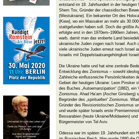
entstand im 18. Jahrhundert in der heutigen
Shem Tov, Gründer der chassidischen Beweg
(Westukraine). Ein bekannter Ort des Holoca
(Kiew), wo ein Massaker an mehr als 30.000
stattgefunden haben soll. Doch die größte 
erfolgte erst in den 1970ern–1990ern Jahren,
warb, damit man das eroberte Land besiede
ukrainische Juden zogen nach Israel. Auch d
viele ukrainische Juden erneut nach Israel 
Israelis mit Doppelstaatsangehörigkeit Israe
Die Ukraine hatte und hat eine zentrale Bed
Entwicklung des Zionismus – sowohl ideologi
Zahlreiche einflussreiche Persönlichkeite
Gebiet der heutigen Ukraine: Leon Pinsker 
des Buches „Autoemanzipation“ (1882), ein V
Zionismus. Ahad Ha’am (Ascher Ginsberg) s
Begründer des „spirituellen“ Zionismus. Wl
Gründer des Revisionistischen Zionismus u
und wurde später Israels erste Premierminis
Bessarabien (heute Ukraine/Moldawien) und i
Bürgermeister von Tel Aviv.
Odessa war im späten 19. Jahrhundert ein Ha
im Russischen Reich. Hier wurde 1890 die O