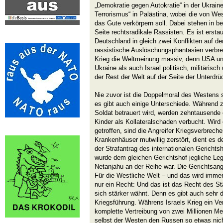
„Demokratie gegen Autokratie“ in der Ukraine
Terrorismus“ in Palästina, wobei die von Wes
das Gute verkörpern soll. Dabei stehen in be
Seite rechtsradikale Rassisten. Es ist ersta
Deutschland in gleich zwei Konflikten auf der
rassistische Auslöschungsphantasien verbreit
Krieg die Weltmeinung massiv, denn USA un
Ukraine als auch Israel politisch, militärisc
der Rest der Welt auf der Seite der Unterdrü
Nie zuvor ist die Doppelmoral des Westens 
es gibt auch einige Unterschiede. Während z.
Soldat betrauert wird, werden zehntausende
Kinder als Kollateralschaden verbucht. Wird
getroffen, sind die Angreifer Kriegsverbrec
Krankenhäuser mutwillig zerstört, dient es 
der Strafantrag des internationalen Gerichts
wurde dem gleichen Gerichtshof jegliche Leg
Netanjahu an der Reihe war. Die Gerichtsan
Für die Westliche Welt – und das wird immer
nur ein Recht: Und das ist das Recht des St
sich stärker wähnt. Denn es gibt auch sehr d
Kriegsführung. Währens Israels Krieg ein Ver
komplette Vertreibung von zwei Millionen Me
selbst der Westen den Russen so etwas nicht