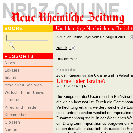
Unabhängige Nachrichten, Berich
SUCHE
Aktueller Online-Flyer vom 07. August 2026
zurück
RESSORTS
Druckversion
News
Kommentar
Lokales
Zu den Kriegen um die Ukraine und in Palästin
Inland
Ukrael oder Israine?
Arbeit und Soziales
Von Yavuz Özoguz
Wirtschaft und Umwelt
Die Kriege um die Ukraine und in Palästin
Globales
als vielen bewusst ist. Durch die Gemeinsam
Verflechtung erkannt werden, welche die Lös
Krieg und Frieden
eines untergehenden westlichen Imperialismu
Kommentar
Zusammenhang stellt. In der Westlichen Wel
Glossen
ein Drang zum Imperialismus vorgeworfen. Au
schon deshalb erstaunlich, da russische Sol
Medien