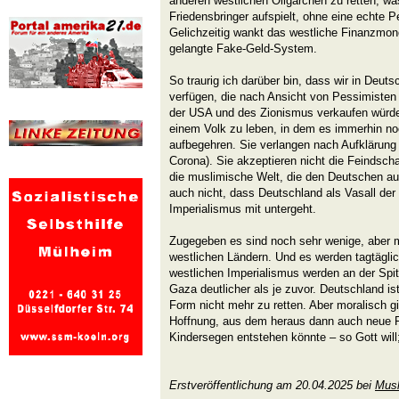
anderen westlichen Oligarchen zu retten, was
Friedensbringer aufspielt, ohne eine echte P
Gelichzeitig wankt das westliche Finanzmo
gelangte Fake-Geld-System.
So traurig ich darüber bin, dass wir in Deut
verfügen, die nach Ansicht von Pessimisten 
der USA und des Zionismus verkaufen würden
einem Volk zu leben, in dem es immerhin no
aufbegehren. Sie verlangen nach Aufklärung
Corona). Sie akzeptieren nicht die Feindsc
die muslimische Welt, die den Deutschen au
auch nicht, dass Deutschland als Vasall de
Imperialismus mit untergeht.
Zugegeben es sind noch sehr wenige, aber m
westlichen Ländern. Und es werden tagtägli
westlichen Imperialismus werden an der Spi
Gaza deutlicher als je zuvor. Deutschland is
Form nicht mehr zu retten. Aber moralisch g
Hoffnung, aus dem heraus dann auch neue F
Kindersegen entstehen könnte – so Gott will
Erstveröffentlichung am 20.04.2025 bei
Musl