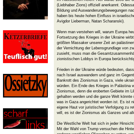
(Liebhaber Zions) offiziell anerkannt. Odessa
Bildung und Auswanderungsbewegungen nach
haben bis heute hohen Einfluss in israelische
Avigdor Lieberman, Natan Scharanski).
Wenn man verstehen will, warum Europa heut
Fortsetzung des Krieges in der Ukraine wirb
größten Massaker unserer Zeit an palästine
der Vernichtung der Lebensgrundlage von zwe
zusieht, muss man die Gesamtzusammenhän
zionistischen Lobbys in Europa berücksichti
Frieden in der Ukraine würde bedeuten, das
nach Israel auswandern und ganz im Gegent
Bankrott des Zionismus in Gaza, viele ukrain
würden. Ein Ende des Krieges in Palästina 
Zionismus, denn die eroberten Gebiete im L
gehalten werden und die ganze Welt könnte 
was in Gaza angerichtet worden ist. Es ist n
eigene Haut vor juristischer Verfolgung zu re
will, es ist der Zionismus als Ganzes und al
Die Westliche Welt hat sich in jeder Hinsich
Mit der Wahl von Trump versuchen die Hin