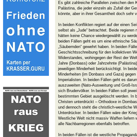
Es gibt zahlreiche Parallelen zwischen den K
Palästina, die jeder einzeln als Zufall der G
könnte, aber in ihrer Gesamtheit doch sehr vi
In beiden Konflikten regiert auf der einen Sei
selbst als „Jude“ betrachtet. Beide regieren
hätten keine Chance wiedergewählt zu werden
beiden Fällen geht es um eine ethnische Säu
„Säubernden“ gewehrt haben. In beiden Fälle
Geschichtsschreibung für den kollektiven 
Widerstandes, wohingegen der Rest der Welt
Jahre (Donbass) oder Jahrzehnte (Palästina
jeweiligen Minderheit berücksichtigt. In beid
Minderheiten (im Donbass und Gaza) gegen 
Imperialisten. In beiden Fällen geht es daru
auszuweiten (Nato-Ausweitung und Groß-Isra
sich Brudervölker. In beiden Fällen soll jewe
bestimmten Gebiet ausgelöscht werden. In 
Christen unterdrückt – Orthodoxe in Dombass,
und dennoch steht die christlich-westliche We
Unterdrücker. In beiden Fällen wäre der Kri
Westliche Welt nicht massiv Waffen liefern w
alle Nachbarregionen ebenfalls betroffen.
In beiden Fällen ist die westliche Propagan