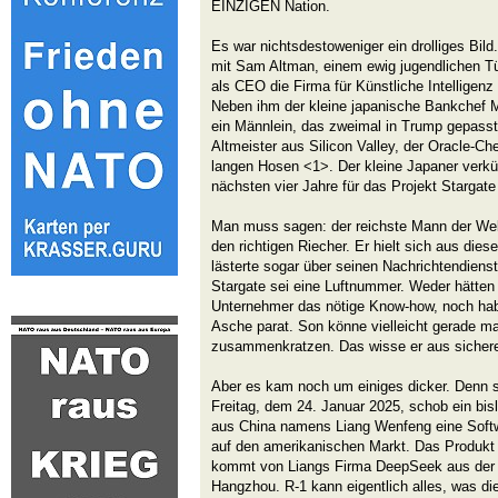
EINZIGEN Nation.
Es war nichtsdestoweniger ein drolliges Bi
mit Sam Altman, einem ewig jugendlichen Tüft
als CEO die Firma für Künstliche Intelligen
Neben ihm der kleine japanische Bankchef 
ein Männlein, das zweimal in Trump gepasst 
Altmeister aus Silicon Valley, der Oracle-Chef
langen Hosen <1>. Der kleine Japaner verkün
nächsten vier Jahre für das Projekt Stargate 
Man muss sagen: der reichste Mann der Wel
den richtigen Riecher. Er hielt sich aus die
lästerte sogar über seinen Nachrichtendienst
Stargate sei eine Luftnummer. Weder hätten
Unternehmer das nötige Know-how, noch habe
Asche parat. Son könne vielleicht gerade mal
zusammenkratzen. Das wisse er aus sichere
Aber es kam noch um einiges dicker. Denn s
Freitag, dem 24. Januar 2025, schob ein bi
aus China namens Liang Wenfeng eine Softwa
auf den amerikanischen Markt. Das Produkt 
kommt von Liangs Firma DeepSeek aus der 
Hangzhou. R-1 kann eigentlich alles, was di