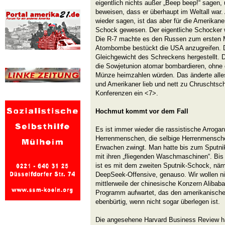
eigentlich nichts außer „Beep beep!“ sagen
beweisen, dass er überhaupt im Weltall war. 
wieder sagen, ist das aber für die Amerikaner
Schock gewesen. Der eigentliche Schocker w
Die R-7 machte es den Russen zum ersten M
Atombombe bestückt die USA anzugreifen. 
Gleichgewicht des Schreckens hergestellt. 
die Sowjetunion atomar bombardieren, ohne 
Münze heimzahlen würden. Das änderte alles
und Amerikaner lieb und nett zu Chruschtsch
Konferenzen ein <7>.
Hochmut kommt vor dem Fall
Es ist immer wieder die rassistische Arroga
Herrenmenschen, die selbige Herrenmensc
Erwachen zwingt. Man hatte bis zum Sputni
mit ihren „fliegenden Waschmaschinen“. Bis 
ist es mit dem zweiten Sputnik-Schock, näm
DeepSeek-Offensive, genauso. Wir wollen ni
mittlerweile der chinesische Konzern Alibaba
Programm aufwartet, das den amerikanisch
ebenbürtig, wenn nicht sogar überlegen ist.
Die angesehene Harvard Business Review ha