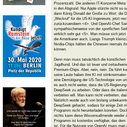
Prozentzahl. Die anderen IT-Konzerne Meta
in den Abgrund. Nur Apple stürzte nicht so 
dann König Donald der Große zu Wort: die D
„Weckruf“ für die US-KI-Ingenieure, jetzt no
zurückzuerobern <4>. Und OpenAI-Chef Sa
sympathischerweise von der sportlichen Se
wirklich sehr gut <5>. Man müsse sich jetzt
die Amerikaner auch, Liangs Triumph kleinz
Nvidia-Chips hätten die Chinesen niemals ih
können.
Denn man muss tatsächlich die künstlichen G
Jagdhund. Und das ist teuer und zeitaufwend
Premium-Chips. Aber, nein, nein. Da führt k
seine Leute haben ihre KI mit stinknormalen
eine Demütigung der US-Technologie von unv
es auch nicht weiter, dass die US-Regierung 
DeepSeek zu arbeiten. Oder dass die itali
verbieten will. Man kann nicht verbieten, d
Natürlich wurde auch von bislang unbekannte
DeepSeek gehackt, sodass für einige Zeit ni
Programm nicht herunterladen konnten. Doch
nichts kann diese Wissensallmende wieder au
Programm ist kostenlos verfügbar, das de
ist. Für die Nutzung von OpenAI muss man 