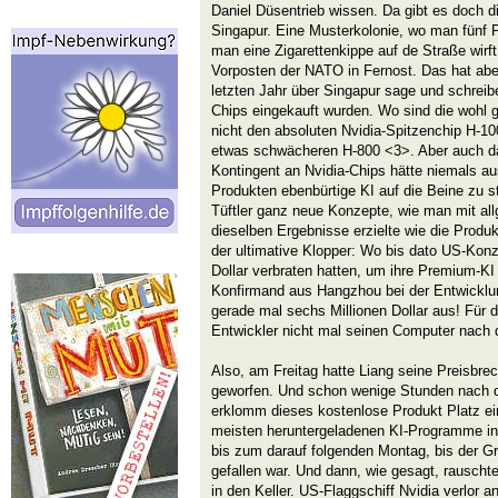
Daniel Düsentrieb wissen. Da gibt es doch di
Singapur. Eine Musterkolonie, wo man fünf
man eine Zigarettenkippe auf de Straße wirft.
Vorposten der NATO in Fernost. Das hat aber
letzten Jahr über Singapur sage und schrei
Chips eingekauft wurden. Wo sind die wohl g
nicht den absoluten Nvidia-Spitzenchip H-1
etwas schwächeren H-800 <3>. Aber auch d
Kontingent an Nvidia-Chips hätte niemals au
Produkten ebenbürtige KI auf die Beine zu st
Tüftler ganz neue Konzepte, wie man mit al
dieselben Ergebnisse erzielte wie die Prod
der ultimative Klopper: Wo bis dato US-Konz
Dollar verbraten hatten, um ihre Premium-KI
Konfirmand aus Hangzhou bei der Entwicklu
gerade mal sechs Millionen Dollar aus! Für 
Entwickler nicht mal seinen Computer nach
Also, am Freitag hatte Liang seine Preisbre
geworfen. Und schon wenige Stunden nach d
erklomm dieses kostenlose Produkt Platz ein
meisten heruntergeladenen KI-Programme in
bis zum darauf folgenden Montag, bis der G
gefallen war. Und dann, wie gesagt, rauscht
in den Keller. US-Flaggschiff Nvidia verlor an