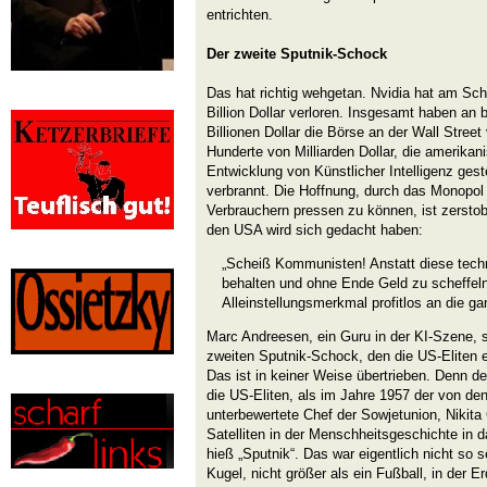
entrichten.
Der zweite Sputnik-Schock
Das hat richtig wehgetan. Nvidia hat am Sch
Billion Dollar verloren. Insgesamt haben an
Billionen Dollar die Börse an der Wall Street
Hunderte von Milliarden Dollar, die amerikan
Entwicklung von Künstlicher Intelligenz ges
verbrannt. Die Hoffnung, durch das Monopol
Verbrauchern pressen zu können, ist zersto
den USA wird sich gedacht haben:
„Scheiß Kommunisten! Anstatt diese techn
behalten und ohne Ende Geld zu scheffeln
Alleinstellungsmerkmal profitlos an die g
Marc Andreesen, ein Guru in der KI-Szene, 
zweiten Sputnik-Schock, den die US-Eliten e
Das ist in keiner Weise übertrieben. Denn de
die US-Eliten, als im Jahre 1957 der von de
unterbewertete Chef der Sowjetunion, Nikita
Satelliten in der Menschheitsgeschichte in d
hieß „Sputnik“. Das war eigentlich nicht so s
Kugel, nicht größer als ein Fußball, in der 