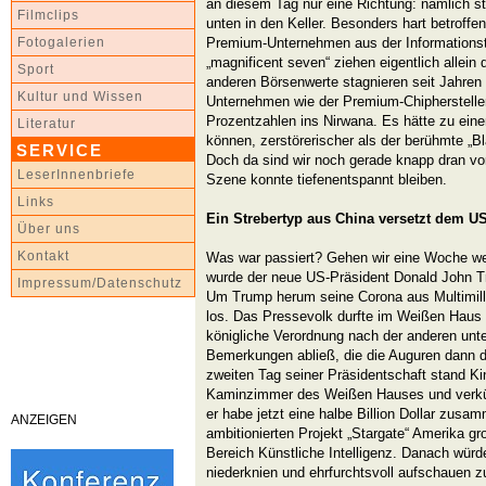
an diesem Tag nur eine Richtung: nämlich st
Filmclips
unten in den Keller. Besonders hart betroffe
Premium-Unternehmen aus der Informationst
Fotogalerien
„magnificent seven“ ziehen eigentlich allein
Sport
anderen Börsenwerte stagnieren seit Jahren 
Kultur und Wissen
Unternehmen wie der Premium-Chiphersteller 
Prozentzahlen ins Nirwana. Es hätte zu e
Literatur
können, zerstörerischer als der berühmte „B
SERVICE
Doch da sind wir noch gerade knapp dran vor
LeserInnenbriefe
Szene konnte tiefenentspannt bleiben.
Links
Ein Strebertyp aus China versetzt dem 
Über uns
Kontakt
Was war passiert? Gehen wir eine Woche we
wurde der neue US-Präsident Donald John T
Impressum/Datenschutz
Um Trump herum seine Corona aus Multimilli
los. Das Pressevolk durfte im Weißen Haus 
königliche Verordnung nach der anderen unte
Bemerkungen abließ, die die Auguren dann 
zweiten Tag seiner Präsidentschaft stand K
Kaminzimmer des Weißen Hauses und verkün
er habe jetzt eine halbe Billion Dollar zus
ANZEIGEN
ambitionierten Projekt „Stargate“ Amerika g
Bereich Künstliche Intelligenz. Danach würde
niederknien und ehrfurchtsvoll aufschauen z