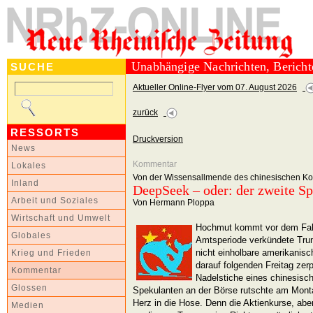
Unabhängige Nachrichten, Berich
SUCHE
Aktueller Online-Flyer vom 07. August 2026
zurück
RESSORTS
Druckversion
News
Kommentar
Lokales
Von der Wissensallmende des chinesischen Kon
Inland
DeepSeek – oder: der zweite S
Arbeit und Soziales
Von Hermann Ploppa
Wirtschaft und Umwelt
Hochmut kommt vor dem Fall
Globales
Amtsperiode verkündete Trum
nicht einholbare amerikani
Krieg und Frieden
darauf folgenden Freitag zerp
Kommentar
Nadelstiche eines chinesisc
Glossen
Spekulanten an der Börse rutschte am Mont
Herz in die Hose. Denn die Aktienkurse, abe
Medien