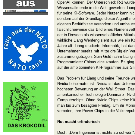
OpenAI können. Der Unterschied: R-1 wurde 
Wissensallmende in die Welt geworfen. Liang
für seine KI-Software. Jeder Nutzer kann nic
sondern auf der Grundlage dieser Algorithm
eigenen Bedürfnisse verändern und umbaue
fälschlicherweise das Bild eines Namensvett
der in Dresden als wissenschaftlicher Mitarbe
wirkliche Liang Wenfeng sieht aus wie ein Ko
Jahre alt. Liang studierte Informatik, hat da
Unternehmer bereits mit Mitte dreißig ein Ve
zusammengetragen. Sein Geld nahm Liang in
Programmierer Chinas einzukaufen. Es ging 
auf die ambitionierten KI-Programme aus Sili
Das Problem für Liang und seine Freunde wa
Nvidia beheimatet ist. Nvidia ist das Unter
höchsten Bewertung an der Wall Street. Das
amerikanischer Technologie-Dominanz. Nvidi
Computerchips. Ohne Nvidia-Chips keine Küns
man bis zum besagten Freitag. Um ihr Monop
verboten, ihre Power-Chips in die Volksrepub
Not macht erfinderisch
Doch: „Dem Ingenieur ist nichts zu schwör!“,