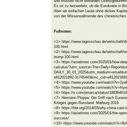
und müssen nicht Milliarden Lizenzgebühren
Es ist zu bezweifeln, ob die Eurokratie in Br
Aber wir einfachen Leute ohne dickes Kapit
von der Wissensallmende des chinesischen K
Fußnoten:
<1> https://www.tagesschau.de/wirtschaft/dig
100.html
<2> https://www.tagesschau.de/wirtschaft/te
trump-100.html
<3> https://asiatimes.com/2025/01/how-deep
calculus/?utm_source=The+Daily+Report&
DAILY_30_01_2025&utm_medium=email&ut
e812021892-31745443&mc_cid=e81202189
<4> https://www.youtube.com/watch?v=2y
<5> https://www.youtube.com/watch?v=foye
<6> https://x.com/pmarca/status/18836401
<7> Hermann Ploppa: Der Griff nach Eurasie
Krieges gegen Russland. Marburg 2019.
<8> https://hbr.org/2014/03/why-china-cant-
<9> https://asiatimes.com/2025/01/the-open
success/
<10> https://www.youtube.com/watch?v=8