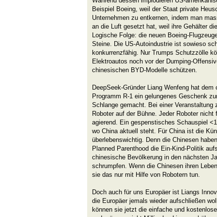
Während dessen implodieren US-amerikanis
Beispiel Boeing, weil der Staat private Heus
Unternehmen zu entkernen, indem man mass
an die Luft gesetzt hat, weil ihre Gehälter 
Logische Folge: die neuen Boeing-Flugzeug
Steine. Die US-Autoindustrie ist sowieso sch
konkurrenzfähig. Nur Trumps Schutzzölle k
Elektroautos noch vor der Dumping-Offensive
chinesischen BYD-Modelle schützen.
DeepSeek-Gründer Liang Wenfeng hat dem c
Programm R-1 ein gelungenes Geschenk zur 
Schlange gemacht. Bei einer Veranstaltung 
Roboter auf der Bühne. Jeder Roboter nicht
agierend. Ein gespenstisches Schauspiel <1
wo China aktuell steht. Für China ist die Kün
überlebenswichtig. Denn die Chinesen habe
Planned Parenthood die Ein-Kind-Politik auf
chinesische Bevölkerung in den nächsten J
schrumpfen. Wenn die Chinesen ihren Leben
sie das nur mit Hilfe von Robotern tun.
Doch auch für uns Europäer ist Liangs Inno
die Europäer jemals wieder aufschließen wo
können sie jetzt die einfache und kostenlos