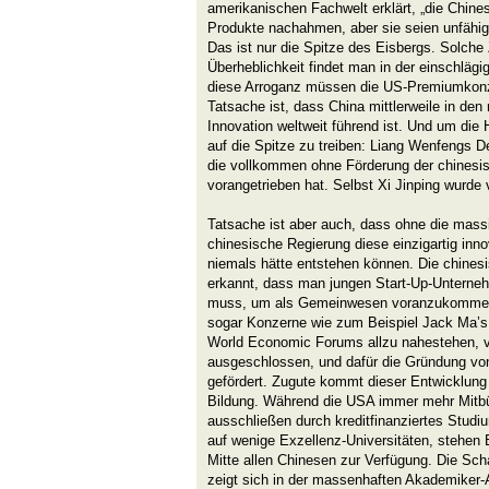
amerikanischen Fachwelt erklärt, „die Chine
Produkte nachahmen, aber sie seien unfähig
Das ist nur die Spitze des Eisbergs. Solch
Überheblichkeit findet man in der einschlägi
diese Arroganz müssen die US-Premiumkonze
Tatsache ist, dass China mittlerweile in den
Innovation weltweit führend ist. Und um di
auf die Spitze zu treiben: Liang Wenfengs De
die vollkommen ohne Förderung der chinesis
vorangetrieben hat. Selbst Xi Jinping wurd
Tatsache ist aber auch, dass ohne die mass
chinesische Regierung diese einzigartig inno
niemals hätte entstehen können. Die chine
erkannt, dass man jungen Start-Up-Unternehm
muss, um als Gemeinwesen voranzukomme
sogar Konzerne wie zum Beispiel Jack Ma’s 
World Economic Forums allzu nahestehen, v
ausgeschlossen, und dafür die Gründung vo
gefördert. Zugute kommt dieser Entwicklung 
Bildung. Während die USA immer mehr Mitbü
ausschließen durch kreditfinanziertes Studi
auf wenige Exzellenz-Universitäten, stehen
Mitte allen Chinesen zur Verfügung. Die Scha
zeigt sich in der massenhaften Akademiker-A