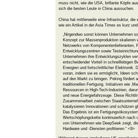
muss nicht, wie die USA, brillante Köpfe aus
sich die besten Leute in China aussuchen.
China hat mittlerweile eine Infrastruktur, die
wie ein Artikel in der Asia Times es kurz und
„Nirgendwo sonst können Unternehmen so
Konzept zur Massenproduktion skalieren w
Netzwerks von Komponentenlieferanten, 
Entwicklungszentren sowie Testeinrichtu
Unternehmen ihre Entwicklungszyklen verk
entscheidender Vorteil in schnelllebigen 
Energien und fortschrittlicher Elektronik. 
voran, indem sie es ermöglicht, Ideen schn
auf den Markt zu bringen. Peking fördert a
traditionellen Fertigung. Initiativen wie ‚
Ressourcen in High-Tech-Industrien, darun
und neue Energiefahrzeuge. Diese Richtlin
Zusammenarbeit zwischen Staatsunterne
katalysieren Innovationen und schützen gl
Das Ergebnis ist ein Fertigungsökosystem,
Wertschöpfungskette kontinuierlich nach 
von Unternehmen wie DeepSeek zeigt, die 
Hardware und -Diensten profitieren.“ <9>