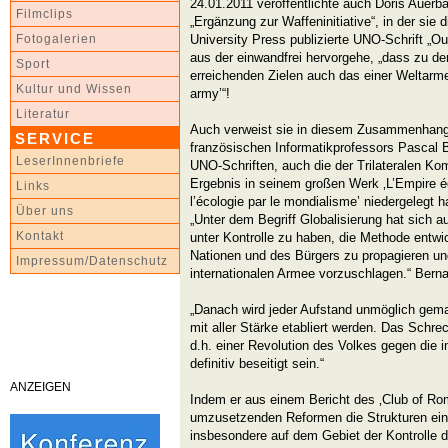
24.01.2011 veröffentlichte auch Doris Auerbac
Filmclips
„Ergänzung zur Waffeninitiative“, in der sie 
University Press publizierte UNO-Schrift „Ou
Fotogalerien
aus der einwandfrei hervorgehe, „dass zu de
Sport
erreichenden Zielen auch das einer Weltarme
Kultur und Wissen
army’“!
Literatur
Auch verweist sie in diesem Zusammenhang 
SERVICE
französischen Informatikprofessors Pascal B
LeserInnenbriefe
UNO-Schriften, auch die der Trilateralen Ko
Ergebnis in seinem großen Werk ‚L’Empire é
Links
l’écologie par le mondialisme’ niedergelegt ha
Über uns
„Unter dem Begriff Globalisierung hat sich 
Kontakt
unter Kontrolle zu haben, die Methode entwi
Nationen und des Bürgers zu propagieren un
Impressum/Datenschutz
internationalen Armee vorzuschlagen.“ Bernar
„Danach wird jeder Aufstand unmöglich gemac
mit aller Stärke etabliert werden. Das Schr
d.h. einer Revolution des Volkes gegen die in
definitiv beseitigt sein.“
ANZEIGEN
Indem er aus einem Bericht des ‚Club of Rome’
umzusetzenden Reformen die Strukturen eine
insbesondere auf dem Gebiet der Kontrolle 