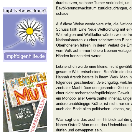
durchsetzen, so habe Turner verkündet, um 
Bevölkerungswachstum zurückzudrängen, d
schade.
Auf diese Weise werde versucht, die Natione
Schuss fällt! Eine Neue Weltordnung mit ei
Weltreligion und Weltkultur würde zweifelsfr
Nationalstaaten zu einer schrittweisen Eins
Oberhoheiten führen, in deren Verlauf die 
vom Volk auf immer höhere Ebenen verlager
Händen konzentriert werde.
Letztendlich würde eine kleine, nicht gewählt
gesamte Welt entscheiden. So hätte die deu
Hannah Arendt bereits in ihrem Werk 'Men in
folgendes geschrieben: „Gleichgültig, welch
zentraler Macht über den gesamten Globus a
einer nicht rechenschaftspflichtigen Gewalt,
ein Monopol aller Gewaltmittel innehat, ungeh
andere unabhängige Kräfte, ist nicht nur ein
auch das Ende allen politischen Lebens, so,
Was sagt uns das auch im Hinblick auf die 
Nahen Osten? Man muss das Undenkbare d
dürfen und gewappnet sein.