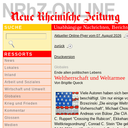
Unabhängige Nachrichten, Berich
SUCHE
Aktueller Online-Flyer vom 07. August 2026
zurück
RESSORTS
Druckversion
News
Globales
Lokales
Ende allen politischen Lebens
Inland
Weltherrschaft und Weltarmee
Arbeit und Soziales
Von Brigitte Queck
Wirtschaft und Umwelt
Viele Autoren haben sich be
Globales
beschäftigt. Um nur einige 
Brzezinski „Die einzige Welt
Krieg und Frieden
Vorherrschaft“, Michael Chos
Kommentar
Andreas von Bülow „Die CIA 
Glossen
C. Ruppert “Crossing the Rubicon“, Ekkeha
Weltkriegsordnung”, Conrad C. Stein “Die 
Medien