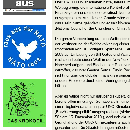
über 137.000 Dollar erhalten hatte, bereits i
Weltregierung, die internationale Kontrolle a
Finanzsystem und eine demokratisch kontroll
ausgesprochen. Aus diesem Grunde wäre er z
dass sein Name geändert und er seit Novem
‚National Council of the Churches of Christ 
Die ganze Vorbereitung auf eine Weltregier
der Verringerung der Weltbevölkerung einher
Information von Dr. Böttigers Spatzseite ‚D
2009 auf Einladung von Bill Gates und Warre
reichsten Leute dieser Welt in der New Yor
Nobelpreisträgers und Biochemiker Paul Nurs
getroffen, darunter George Soros, David Rock
nicht nur über die globale Finanzkrise sonde
unserer Probleme durch eine „Verringerung d
hätten.
Aber es würde nicht nur darüber diskutiert, 
bereits offen im Gange. So habe sich Turn
einer Begleitveranstaltung zur UNO-Klimakon
‚Entvölkerungspolitik’ ausgesprochen. (siehe:
50 vom 15. Dezember 2010 ), wodurch die ‚
Grundhaltung der UNO-Klimakonferenz auch i
geworden sei. Die Staatsführungen müssten we