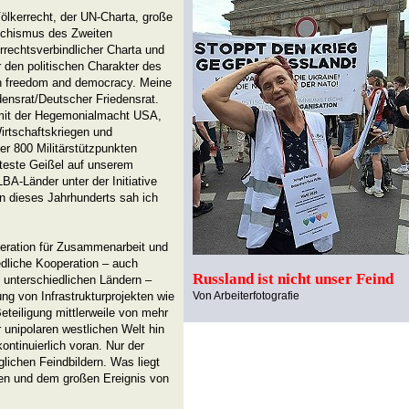
lkerrecht, der UN-Charta, große
schismus des Zweiten
rechtsverbindlicher Charta und
r den politischen Charakter des
on freedom and democracy. Meine
edensrat/Deutscher Friedensrat.
 mit der Hegemonialmacht USA,
irtschaftskriegen und
r 800 Militärstützpunkten
erteste Geißel auf unserem
-Länder unter der Initiative
n dieses Jahrhunderts sah ich
eration für Zusammenarbeit und
dliche Kooperation – auch
Russland ist nicht unser Feind
h unterschiedlichen Ländern –
ng von Infrastrukturprojekten wie
Von Arbeiterfotografie
eteiligung mittlerweile von mehr
 unipolaren westlichen Welt hin
ontinuierlich voran. Nur der
glichen Feindbildern. Was liegt
ren und dem großen Ereignis von