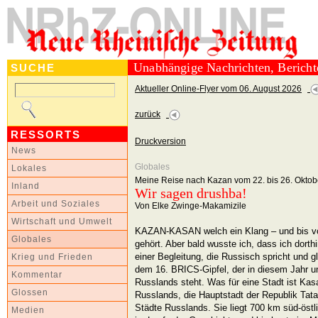
Unabhängige Nachrichten, Berich
SUCHE
Aktueller Online-Flyer vom 06. August 2026
zurück
RESSORTS
Druckversion
News
Globales
Lokales
Meine Reise nach Kazan vom 22. bis 26. Oktob
Inland
Wir sagen drushba!
Arbeit und Soziales
Von Elke Zwinge-Makamizile
Wirtschaft und Umwelt
KAZAN-KASAN welch ein Klang – und bis vo
Globales
gehört. Aber bald wusste ich, dass ich dorth
einer Begleitung, die Russisch spricht und g
Krieg und Frieden
dem 16. BRICS-Gipfel, der in diesem Jahr un
Kommentar
Russlands steht. Was für eine Stadt ist Kasa
Glossen
Russlands, die Hauptstadt der Republik Tat
Städte Russlands. Sie liegt 700 km süd-östl
Medien