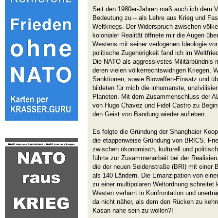
Seit den 1980er-Jahren maß auch ich dem Vö
Bedeutung zu – als Lehre aus Krieg und Fa
Weltkriegs. Der Widerspruch zwischen völker
kolonialer Realität öffnete mir die Augen übe
Westens mit seiner verlogenen Ideologie v
politische Zugehörigkeit fand ich im Weltfri
Die NATO als aggressivstes Militärbündnis
deren vielen völkerrechtswidrigen Kriegen, W
Sanktionen, sowie Biowaffen-Einsatz und übe
bildeten für mich die inhumanste, unzivilisi
Planeten. Mit dem Zusammenschluss der ALBA
von Hugo Chavez und Fidel Castro zu Begin
den Geist von Bandung wieder aufleben.
Es folgte die Gründung der Shanghaier Koop
die etappenweise Gründung von BRICS. Frie
zwischen ökonomisch, kulturell und politisc
führte zur Zusammenarbeit bei der Realisieru
die der neuen Seidenstraße (BRI) mit einer B
als 140 Ländern. Die Emanzipation von einer
zu einer multipolaren Weltordnung schreitet k
Westen verharrt in Konfrontation und unerträ
da nicht näher, als dem den Rücken zu keh
Kasan nahe sein zu wollen?!