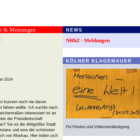
te & Meinungen
NEWS
NRhZ - Meldungen
KÖLNER KLAGEMAUER
er 2024
r kurzem noch nie davon
in fahren wollte. Ich suchte nach
leichermaßen interessiert ist an
ter der Präsidentschaft
n? Sie ist die drittgrößte Stadt
Für Frieden und Völkerverständigung
arstans und eine der schönsten
ich von Moskau. Hier trafen sich