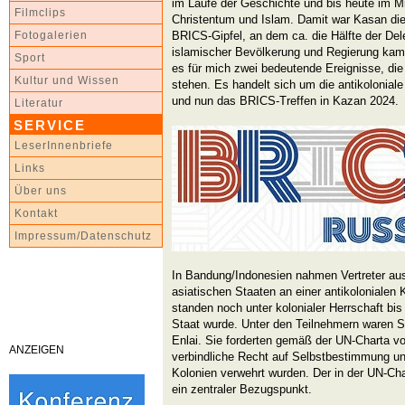
im Laufe der Geschichte und bis heute im M
Filmclips
Christentum und Islam. Damit war Kasan die 
BRICS-Gipfel, an dem ca. die Hälfte der Del
Fotogalerien
islamischer Bevölkerung und Regierung kame
Sport
es für mich zwei bedeutende Ereignisse, die
Kultur und Wissen
stehen. Es handelt sich um die antikolonia
und nun das BRICS-Treffen in Kazan 2024.
Literatur
SERVICE
LeserInnenbriefe
Links
Über uns
Kontakt
Impressum/Datenschutz
In Bandung/Indonesien nahmen Vertreter aus
asiatischen Staaten an einer antikolonialen K
standen noch unter kolonialer Herrschaft bi
Staat wurde. Unter den Teilnehmern waren 
Enlai. Sie forderten gemäß der UN-Charta vo
ANZEIGEN
verbindliche Recht auf Selbstbestimmung und
Kolonien verwehrt wurden. Der in der UN-Cha
ein zentraler Bezugspunkt.