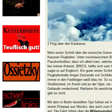
2 Flug über den Kaukasus
Mein erster Schritt über die russische Gren
Kasaner Flughafen. Unter misstrauischem Bli
Passkontrolleur, dass ich allein kam, welche
bei meiner Antwort, BRICS, hellte sich sein 
sagte er auf Englisch. Ein guter erster Schr
Flughafenhalle hingen Dutzende von Schil
immer in den Farbfolgen weiß blau rot. So sa
Straßenrand, im Kreml und an der Oper, nie 
Gebäude verdeckend. Reklame für westliche
gibt es nicht.
Mit dem in Berlin bestellten Taxi fuhren wir 
einem Ehepaar aus Mexiko, das auch zum Gip
an). Die Fahrt führte über die
Milleniumsbr