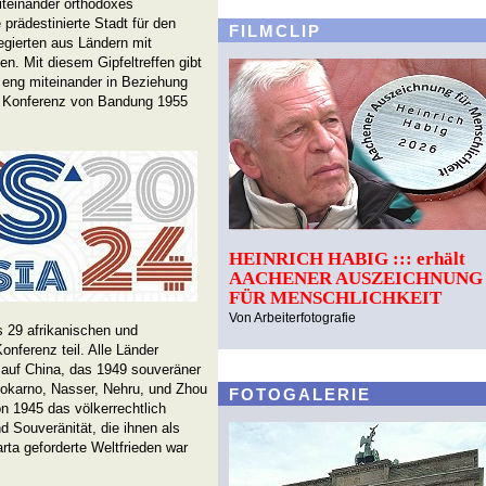
iteinander orthodoxes
prädestinierte Stadt für den
FILMCLIP
egierten aus Ländern mit
n. Mit diesem Gipfeltreffen gibt
 eng miteinander in Beziehung
le Konferenz von Bandung 1955
HEINRICH HABIG ::: erhält
AACHENER AUSZEICHNUNG
FÜR MENSCHLICHKEIT
Von Arbeiterfotografie
 29 afrikanischen und
onferenz teil. Alle Länder
s auf China, das 1949 souveräner
Sokarno, Nasser, Nehru, und Zhou
FOTOGALERIE
n 1945 das völkerrechtlich
 Souveränität, die ihnen als
rta geforderte Weltfrieden war