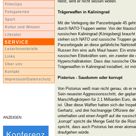
heißt, wird er nicht wissen wollen.
Filmclips
Trägerwaffen in Kaliningrad
Fotogalerien
Sport
Mit der Verlegung der Panzerbrigade 45 geh
Kultur und Wissen
durch NATO-Truppen weiter. Von der litauis
russischen Kaliningrad (Königsberg) braucht
Literatur
stehen sich NATO und russische Truppen ge
SERVICE
Panzerbrigade an diese gefährliche Nahtstelle
LeserInnenbriefe
Russen ihm eins aufs Maul hauen: Ein erster
russischen Elitekräften sein, ein zweiter die
Links
Hyperschallraketen. Dass das russische 
Über uns
Trägerwaffen in Kaliningrad installiert, ist mö
Kontakt
Pistorius - Saudumm oder korrupt
Impressum/Datenschutz
Von Pistorius weiß man nicht genau, ob er n
Sein neuester Aggressionsschritt, der gepla
Marschflugkörpern für 2,1 Milliarden Euro, d
ist. Über diese Waffen hatten sich der Inspe
Gerhartz, und drei hochrangige Offiziere de
unterhalten und einen Angriff auf die russi
ANZEIGEN
„korrupt“ spricht die Menge Geld für die Rüs
spricht, dass auch Pistorius bei einer atom
draufgehen würde.