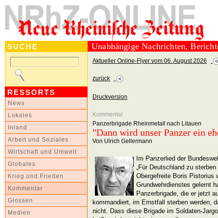
Unabhängige Nachrichten, Berich
SUCHE
Aktueller Online-Flyer vom 06. August 2026
zurück
RESSORTS
Druckversion
News
Kommentar
Lokales
Panzerbrigade Rheinmetall nach Litauen
Inland
"Dann wird unser Panzer ein eh
Arbeit und Soziales
Von Ulrich Gellermann
Wirtschaft und Umwelt
Im Panzerlied der Bundeswehr
Globales
„Für Deutschland zu sterben 
Obergefreite Boris Pistorius
Krieg und Frieden
Grundwehrdienstes gelernt h
Kommentar
Panzerbrigade, die er jetzt 
Glossen
kommandiert, im Ernstfall sterben werden, da
nicht. Dass diese Brigade im Soldaten-Jargo
Medien