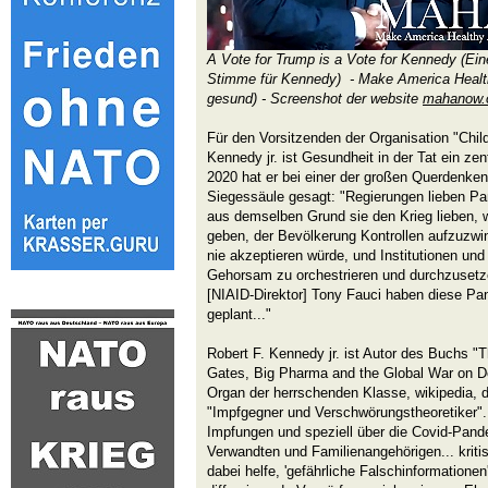
A Vote for Trump is a Vote for Kennedy (Ein
Stimme für Kennedy) - Make America Healt
gesund) - Screenshot der website
mahanow.
Für den Vorsitzenden der Organisation "Chil
Kennedy jr. ist Gesundheit in der Tat ein z
2020 hat er bei einer der großen Querdenken
Siegessäule gesagt: "Regierungen lieben P
aus demselben Grund sie den Krieg lieben, w
geben, der Bevölkerung Kontrollen aufzuzwi
nie akzeptieren würde, und Institutionen u
Gehorsam zu orchestrieren und durchzusetze
[NIAID-Direktor] Tony Fauci haben diese Pa
geplant..."
Robert F. Kennedy jr. ist Autor des Buchs "T
Gates, Big Pharma and the Global War on 
Organ der herrschenden Klasse, wikipedia, di
"Impfgegner und Verschwörungstheoretiker".
Impfungen und speziell über die Covid-Pande
Verwandten und Familienangehörigen... kritisi
dabei helfe, 'gefährliche Falschinformationen