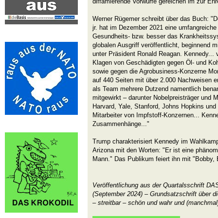
diffamierende Vorwürfe gereichen im zur Ehr
Werner Rügemer schreibt über das Buch: "D
jr. hat im Dezember 2021 eine umfangreich
Gesundheits- bzw. besser das Krankheitss
globalen Ausgriff veröffentlicht, beginnend m
unter Präsident Ronald Reagan. Kennedy... v
Klagen von Geschädigten gegen Öl- und Ko
sowie gegen die Agrobusiness-Konzerne Mo
auf 440 Seiten mit über 2.000 Nachweisen e
als Team mehrere Dutzend namentlich benan
mitgewirkt – darunter Nobelpreisträger und Mi
Harvard, Yale, Stanford, Johns Hopkins un
Mitarbeiter von Impfstoff-Konzernen... Kenne
Zusammenhänge..."
Trump charakterisiert Kennedy im Wahlkamp
Arizona mit den Worten: "Er ist eine phäno
Mann." Das Publikum feiert ihn mit "Bobby,
Veröffentlichung aus der Quartalsschrift 
(September 2024) – Grundsatzschrift über di
– streitbar – schön und wahr und (manchmal)