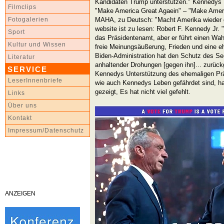
Kandidaten Trump unterstützen." Kennedys M
Filmclips
"Make America Great Agaein" – "Make Ameri
MAHA, zu Deutsch: "Macht Amerika wieder 
Fotogalerien
website ist zu lesen: Robert F. Kennedy Jr.
Sport
das Präsidentenamt, aber er führt einen Wa
Kultur und Wissen
freie Meinungsäußerung, Frieden und eine eh
Biden-Administration hat den Schutz des Sec
Literatur
anhaltender Drohungen [gegen ihn]... zurück
SERVICE
Kennedys Unterstützung des ehemaligen Pr
LeserInnenbriefe
wie auch Kennedys Leben gefährdet sind, ha
gezeigt, Es hat nicht viel gefehlt.
Links
Über uns
Kontakt
Impressum/Datenschutz
ANZEIGEN