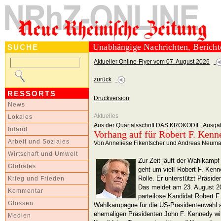
Unabhängige Nachrichten, Berich
SUCHE
Aktueller Online-Flyer vom 07. August 2026
zurück
RESSORTS
Druckversion
News
Aktuelles
Lokales
Aus der Quartalsschrift DAS KROKODIL, Ausga
Inland
Vorhang auf für Robert F. Kenne
Arbeit und Soziales
Von Anneliese Fikentscher und Andreas Neum
Wirtschaft und Umwelt
Zur Zeit läuft der Wahlkamp
Globales
geht um viel! Robert F. Kenne
Rolle. Er unterstützt Präsid
Krieg und Frieden
Das meldet am 23. August 2
Kommentar
parteilose Kandidat Robert F
Glossen
Wahlkampagne für die US-Präsidentenwahl a
ehemaligen Präsidenten John F. Kennedy wil
Medien