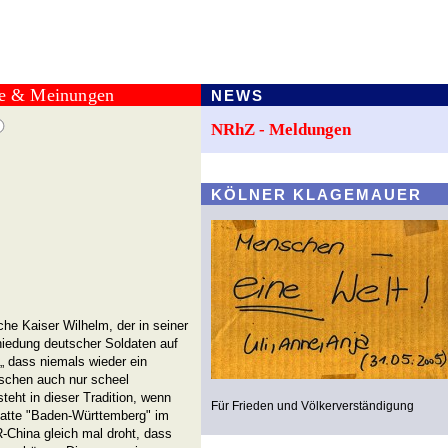
te & Meinungen
NEWS
NRhZ - Meldungen
KÖLNER KLAGEMAUER
he Kaiser Wilhelm, der in seiner
iedung deutscher Soldaten auf
 dass niemals wieder ein
schen auch nur scheel
eht in dieser Tradition, wenn
Für Frieden und Völkerverständigung
gatte "Baden-Württemberg" im
China gleich mal droht, dass