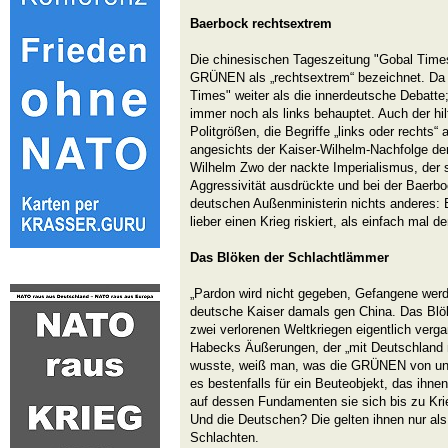
Baerbock rechtsextrem
Die chinesischen Tageszeitung "Gobal Times
GRÜNEN als „rechtsextrem“ bezeichnet. Da s
Times" weiter als die innerdeutsche Debatt
immer noch als links behauptet. Auch der hil
Politgrößen, die Begriffe „links oder rechts“ 
angesichts der Kaiser-Wilhelm-Nachfolge der
Wilhelm Zwo der nackte Imperialismus, der s
Aggressivität ausdrückte und bei der Baerbo
deutschen Außenministerin nichts anderes: 
lieber einen Krieg riskiert, als einfach mal 
Das Blöken der Schlachtlämmer
„Pardon wird nicht gegeben, Gefangene werd
deutsche Kaiser damals gen China. Das Blö
zwei verlorenen Weltkriegen eigentlich verg
Habecks Äußerungen, der „mit Deutschland 
wusste, weiß man, was die GRÜNEN von uns
es bestenfalls für ein Beuteobjekt, das ihnen
auf dessen Fundamenten sie sich bis zu Krie
Und die Deutschen? Die gelten ihnen nur als
Schlachten.