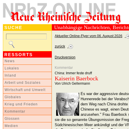
Unabhängige Nachrichten, Berich
SUCHE
Aktueller Online-Flyer vom 06. August 2026
zurück
RESSORTS
Druckversion
News
Kommentar
Lokales
China: Immer feste druff
Inland
Kaiserin Baerbock
Arbeit und Soziales
Von Ulrich Gellermann
Wirtschaft und Umwelt
Es war der aggressive deutsc
Globales
Hunnenrede bei der Verabsch
dem Weg nach China drohte „
Krieg und Frieden
Chinese es wagt, einen Deut
Kommentar
anzusehen." Frau Baerbock st
Glossen
sie die so genannte Übungsmission der Fre
Südchinesischen Meer ankündigt und der VR-
Medien