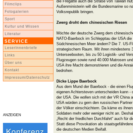
die Fregatte auch die Straße von Taiwan nu
Filmclips
Außenministerin will die Bundesmarine so na
Volksrepublik bringen.
Fotogalerien
Sport
Zwerg droht dem chinesischen Riesen
Kultur und Wissen
Möchte der deutsche Zwerg dem chinesische
Literatur
NATO-Baerbock im Schlepptau der USA die K
SERVICE
Südchinesischen Meer ändern? Die 7. US-Flot
LeserInnenbriefe
strategischem Raum. Mit ihren mindestens 3
Unterseebooten, bis zu 50 Logistik- und Ver
Links
Flugzeugen sowie rund 40.000 Matrosen und 
Über uns
USA ihre Macht demonstrieren und die Anra
Kontakt
bedrohen.
Impressum/Datenschutz
Dicke Lippe Baerbock
Aus dem Mund der Baerbock - die einen Flug
eigenen Achtersteven unterscheiden kann - q
der USA. Die wollen sich mit der VR China
USA würden zu gern den russischen Partner
der Völker einschüchtern. Da käme es ihnen 
Soldaten mehr oder weniger nicht an. Deshal
ANZEIGEN
„Recht der friedlichen Durchfahrt“ auch für d
Statt diese Provokation als staatsgefährdend
die deutschen Medien Beifall.