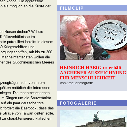
tzen könne: Die aggressive
h als möglich an die Küste der
FILMCLIP
n Riesen drohen? Will die
räfteverhältnisse im
te patroulliert bereits in diesem
0 Kriegsschiffen und
sorgungsschiffen, mit bis zu 300
Marineinfanteristen wollen die
iner des Südchinesischen Meeres
HEINRICH HABIG ::: erhält
AACHENER AUSZEICHNUNG
FÜR MENSCHLICHKEIT
zeugträger nicht von ihrem
Von Arbeiterfotografie
uäken natürlich die Interessen
 anlegen. Die machtbesessenen
 im Ringen um die Souveränität
FOTOGALERIE
auf ein paar deutsche tote
b fordert die Baerbock, dass das
ie Straße von Taiwan gelten solle.
 zu charakterisieren, klatschen