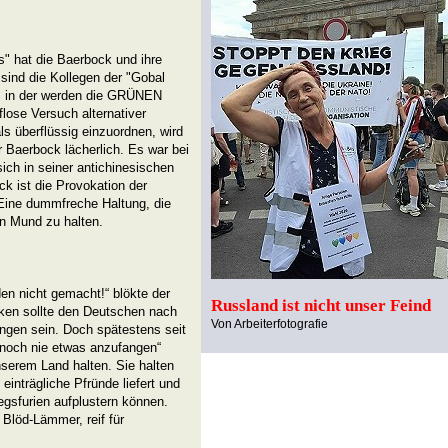
" hat die Baerbock und ihre
ind die Kollegen der "Gobal
e; in der werden die GRÜNEN
flose Versuch alternativer
als überflüssig einzuordnen, wird
 Baerbock lächerlich. Es war bei
ich in seiner antichinesischen
ck ist die Provokation der
Eine dummfreche Haltung, die
den Mund zu halten.
en nicht gemacht!“ blökte der
Russland ist nicht unser Feind
ken sollte den Deutschen nach
Von Arbeiterfotografie
angen sein. Doch spätestens seit
noch nie etwas anzufangen“
erem Land halten. Sie halten
 einträgliche Pfründe liefert und
gsfurien aufplustern können.
 Blöd-Lämmer, reif für