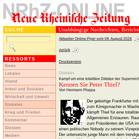
Unabhängige Nachrichten, Berich
SUCHE
Aktueller Online-Flyer vom 09. August 2026
zurück
RESSORTS
Druckversion
News
Globales
Lokales
Kampf um eine totalitäre Diktatur der Superrei
Inland
Kennen Sie Peter Thiel?
Arbeit und Soziales
Von Hermann Ploppa
Wirtschaft und Umwelt
Der gebürtige Frankfurter mi
Globales
zum Königsmacher in Washin
kämpft Thiel für eine totalitä
Krieg und Frieden
Allgemeines Erstaunen. Raun
Kommentar
zum Präsidenten der USA im
Glossen
einen politischen Nobody zu seinem Vizeprä
Der untersetzte junge Mann mit dem trendig
Medien