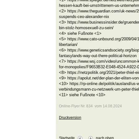
hessen-kauft-bei-umstrittenem-us-unterneh
<2> https://www.theguardian.com/uk-news/2
suspends-ceo-alexander-nix
<3> https://www.businessinsider.de/gruenders
bin-stolz-homosexuell-zu-sein/
<4> siehe Fußnote <1>
<5> https://www.cato-unbound.org/2009/04/13
libertarian/
<6> https://www.geneticsandsociety.org/biopo
fantasylands-way-out-there-political-horizon
<7> https://www.wsj.com/video/uncommon-kn
for-monopolies/F9653B32-E048-4524-A922
<8> https://netzpolitik.org/2021/peter-thiel-e
<9> https://apolut.net/der-plan-der-eliten-vo
<10> https://rp-online.de/politik/ausland/us
verbindungsmann-zu-netzwerk-um-peter-thie
<11> siehe Fußnote <10>
Online-Flyer Nr. 834 vom 14.08.2024
Druckversion
Startseite
nach oben