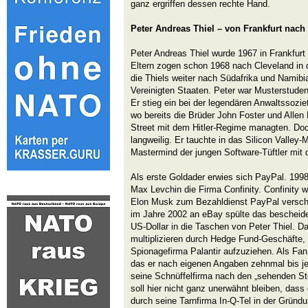
ganz ergriffen dessen rechte Hand.
Peter Andreas Thiel – von Frankfurt nach 
Peter Andreas Thiel wurde 1967 in Frankfur
Eltern zogen schon 1968 nach Cleveland in 
die Thiels weiter nach Südafrika und Namibi
Vereinigten Staaten. Peter war Musterstudent
Er stieg ein bei der legendären Anwaltssozie
wo bereits die Brüder John Foster und Allen 
Street mit dem Hitler-Regime managten. Doc
langweilig. Er tauchte in das Silicon Valley-M
Mastermind der jungen Software-Tüftler mit 
Als erste Goldader erwies sich PayPal. 199
Max Levchin die Firma Confinity. Confinity 
Elon Musk zum Bezahldienst PayPal versch
im Jahre 2002 an eBay spülte das bescheid
US-Dollar in die Taschen von Peter Thiel. D
multiplizieren durch Hedge Fund-Geschäfte,
Spionagefirma Palantir aufzuziehen. Als Fan 
das er nach eigenen Angaben zehnmal bis jet
seine Schnüffelfirma nach den „sehenden St
soll hier nicht ganz unerwähnt bleiben, dass
durch seine Tarnfirma In-Q-Tel in der Gründu