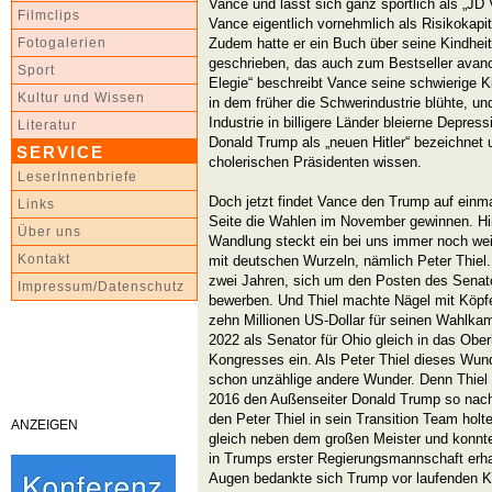
Vance und lässt sich ganz sportlich als „JD
Filmclips
Vance eigentlich vornehmlich als Risikokapi
Zudem hatte er ein Buch über seine Kindhei
Fotogalerien
geschrieben, das auch zum Bestseller avanci
Sport
Elegie“ beschreibt Vance seine schwierige K
Kultur und Wissen
in dem früher die Schwerindustrie blühte, 
Industrie in billigere Länder bleierne Depre
Literatur
Donald Trump als „neuen Hitler“ bezeichnet 
SERVICE
cholerischen Präsidenten wissen.
LeserInnenbriefe
Doch jetzt findet Vance den Trump auf einma
Links
Seite die Wahlen im November gewinnen. Hi
Über uns
Wandlung steckt ein bei uns immer noch wei
Kontakt
mit deutschen Wurzeln, nämlich Peter Thiel.
zwei Jahren, sich um den Posten des Senat
Impressum/Datenschutz
bewerben. Und Thiel machte Nägel mit Köpfe
zehn Millionen US-Dollar für seinen Wahlk
2022 als Senator für Ohio gleich in das Ob
Kongresses ein. Als Peter Thiel dieses Wunde
schon unzählige andere Wunder. Denn Thiel 
2016 den Außenseiter Donald Trump so nachha
den Peter Thiel in sein Transition Team holt
ANZEIGEN
gleich neben dem großen Meister und konnt
in Trumps erster Regierungsmannschaft erhal
Augen bedankte sich Trump vor laufenden K