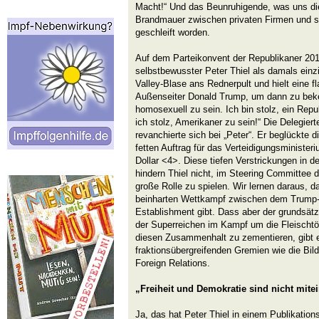
Macht!“ Und das Beunruhigende, was uns dies
Brandmauer zwischen privaten Firmen und sta
geschleift worden.
Auf dem Parteikonvent der Republikaner 201
selbstbewusster Peter Thiel als damals einzi
Valley-Blase ans Rednerpult und hielt eine 
Außenseiter Donald Trump, um dann zu beken
homosexuell zu sein. Ich bin stolz, ein Repu
ich stolz, Amerikaner zu sein!“ Die Delegier
revanchierte sich bei „Peter“. Er beglückte 
fetten Auftrag für das Verteidigungsministe
Dollar <4>. Diese tiefen Verstrickungen in 
hindern Thiel nicht, im Steering Committee 
große Rolle zu spielen. Wir lernen daraus, 
beinharten Wettkampf zwischen dem Trump
Establishment gibt. Dass aber der grundsät
der Superreichen im Kampf um die Fleischtöp
diesen Zusammenhalt zu zementieren, gibt 
fraktionsübergreifenden Gremien wie die Bil
Foreign Relations.
„Freiheit und Demokratie sind nicht mite
Ja, das hat Peter Thiel in einem Publikation