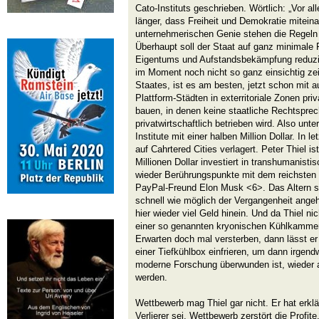
Cato-Instituts geschrieben. Wörtlich: „Vor al
länger, dass Freiheit und Demokratie mitein
unternehmerischen Genie stehen die Regeln
Überhaupt soll der Staat auf ganz minimale
Eigentums und Aufstandsbekämpfung reduzier
im Moment noch nicht so ganz einsichtig ze
Staates, ist es am besten, jetzt schon mit 
Plattform-Städten in exterritoriale Zonen pri
bauen, in denen keine staatliche Rechtsprec
privatwirtschaftlich betrieben wird. Also unt
Institute mit einer halben Million Dollar. In l
auf Cahrtered Cities verlagert. Peter Thiel is
Millionen Dollar investiert in transhumanist
wieder Berührungspunkte mit dem reichsten
PayPal-Freund Elon Musk <6>. Das Altern so
schnell wie möglich der Vergangenheit ange
hier wieder viel Geld hinein. Und da Thiel nich
einer so genannten kryonischen Kühlkammer 
Erwarten doch mal versterben, dann lässt er 
einer Tiefkühlbox einfrieren, um dann irgen
moderne Forschung überwunden ist, wieder au
werden.
Wettbewerb mag Thiel gar nicht. Er hat erkl
Verlierer sei. Wettbewerb zerstört die Profit