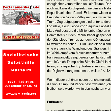
energischer vorantreiben soll als Trump. Dazu
noch radikaler durchgesetzt werden als bisher
Republikanischen Partei. Er kommt wieder un
Freunde von Silicon Valley mit, wie wir in d
Trump-Zug aufgesprungen sind unter andere
Lonsdale, Doug Leone von Sequoia Capital 
Marc Andreessen, die Millionenbeträge an ei
Committee“) für den Republikaner gespendet
der Gästeloge Trumps auf dem Krönungspart
Milwaukee zu sehen.“ <10> Und diese diskr
eine erstaunliche Wandlung des Grantlers T
im Wahlkampf vom Maschinenstürmer zum K
Fan verwandelt, zeigt bereits die Handschrif
erst ließ sich Trump beim Bitcoin-Gipfel in 
feiern, strategische Krypto-Reserven anzul
der Digitalwährung machen zu wollen.“ <11>
Wo in dieser schönen neuen transhumanistis
die von Trump und Vance beschworenen „chri
bleiben soll, werden wir in den nächsten vie
Fußnoten:
<1> https://www.spiegel.de/netzwelt/netzpolit