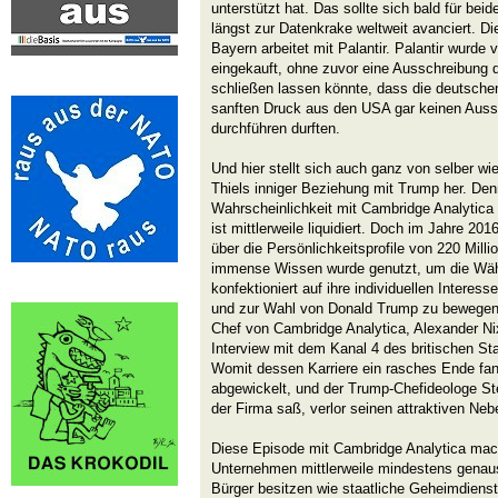
unterstützt hat. Das sollte sich bald für beid
längst zur Datenkrake weltweit avanciert. Di
Bayern arbeitet mit Palantir. Palantir wurd
eingekauft, ohne zuvor eine Ausschreibung 
schließen lassen könnte, dass die deutschen
sanften Druck aus den USA gar keinen Aus
durchführen durften.
Und hier stellt sich auch ganz von selber 
Thiels inniger Beziehung mit Trump her. Denn
Wahrscheinlichkeit mit Cambridge Analytica 
ist mittlerweile liquidiert. Doch im Jahre 20
über die Persönlichkeitsprofile von 220 Mill
immense Wissen wurde genutzt, um die Wäh
konfektioniert auf ihre individuellen Intere
und zur Wahl von Donald Trump zu bewegen.
Chef von Cambridge Analytica, Alexander Ni
Interview mit dem Kanal 4 des britischen S
Womit dessen Karriere ein rasches Ende fa
abgewickelt, und der Trump-Chefideologe St
der Firma saß, verlor seinen attraktiven Neb
Diese Episode mit Cambridge Analytica macht
Unternehmen mittlerweile mindestens genaus
Bürger besitzen wie staatliche Geheimdienste