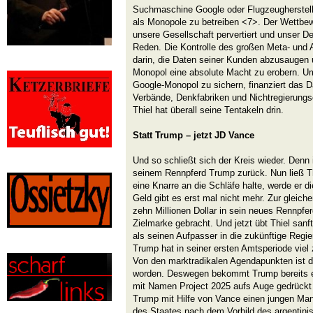
Suchmaschine Google oder Flugzeugherstell
als Monopole zu betreiben <7>. Der Wettbewer
unsere Gesellschaft pervertiert und unser De
Reden. Die Kontrolle des großen Meta- und 
darin, die Daten seiner Kunden abzusaugen 
Monopol eine absolute Macht zu erobern. Um
Google-Monopol zu sichern, finanziert das 
Verbände, Denkfabriken und Nichtregierungs
Thiel hat überall seine Tentakeln drin.
Statt Trump – jetzt JD Vance
Und so schließt sich der Kreis wieder. Denn
seinem Rennpferd Trump zurück. Nun ließ T
eine Knarre an die Schläfe halte, werde er d
Geld gibt es erst mal nicht mehr. Zur gleichen
zehn Millionen Dollar in sein neues Rennpfe
Zielmarke gebracht. Und jetzt übt Thiel san
als seinen Aufpasser in die zukünftige Reg
Trump hat in seiner ersten Amtsperiode viel z
Von den marktradikalen Agendapunkten ist dam
worden. Deswegen bekommt Trump bereits ei
mit Namen Project 2025 aufs Auge gedrückt 
Trump mit Hilfe von Vance einen jungen Man
des Staates nach dem Vorbild des argentinis