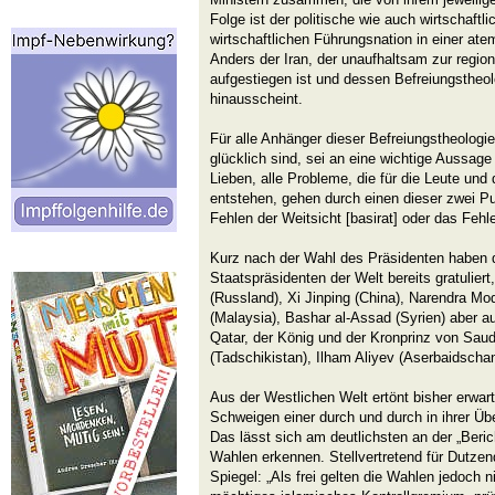
Folge ist der politische wie auch wirtschaft
wirtschaftlichen Führungsnation in einer a
Anders der Iran, der unaufhaltsam zur regi
aufgestiegen ist und dessen Befreiungstheol
hinausscheint.
Für alle Anhänger dieser Befreiungstheologi
glücklich sind, sei an eine wichtige Aussag
Lieben, alle Probleme, die für die Leute un
entstehen, gehen durch einen dieser zwei P
Fehlen der Weitsicht [basirat] oder das Fehl
Kurz nach der Wahl des Präsidenten haben 
Staatspräsidenten der Welt bereits gratuliert
(Russland), Xi Jinping (China), Narendra Mod
(Malaysia), Bashar al-Assad (Syrien) aber a
Qatar, der König und der Kronprinz von Sa
(Tadschikistan), Ilham Aliyev (Aserbaidscha
Aus der Westlichen Welt ertönt bisher erw
Schweigen einer durch und durch in ihrer Übe
Das lässt sich am deutlichsten an der „Beric
Wahlen erkennen. Stellvertretend für Dutzen
Spiegel: „Als frei gelten die Wahlen jedoch n