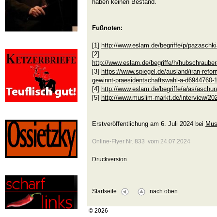
haben keinen Bestand.
Fußnoten:
[1]
http://www.eslam.de/begriffe/p/pazasch
[2]
http://www.eslam.de/begriffe/h/hubschraub
[3]
https://www.spiegel.de/ausland/iran-ref
gewinnt-praesidentschaftswahl-a-d6944760
[4]
http://www.eslam.de/begriffe/a/as/aschu
[5]
http://www.muslim-markt.de/interview/20
Erstveröffentlichung am 6. Juli 2024 bei
Mus
Online-Flyer Nr. 833 vom 24.07.2024
Druckversion
Startseite
nach oben
© 2026