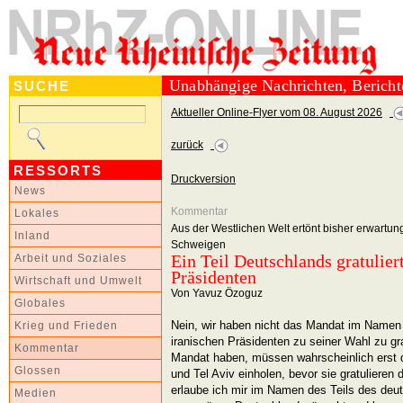
Unabhängige Nachrichten, Berich
SUCHE
Aktueller Online-Flyer vom 08. August 2026
zurück
RESSORTS
Druckversion
News
Kommentar
Lokales
Aus der Westlichen Welt ertönt bisher erwart
Inland
Schweigen
Ein Teil Deutschlands gratulie
Arbeit und Soziales
Präsidenten
Wirtschaft und Umwelt
Von Yavuz Özoguz
Globales
Nein, wir haben nicht das Mandat im Name
Krieg und Frieden
iranischen Präsidenten zu seiner Wahl zu gra
Kommentar
Mandat haben, müssen wahrscheinlich erst 
Glossen
und Tel Aviv einholen, bevor sie gratulieren d
erlaube ich mir im Namen des Teils des deut
Medien