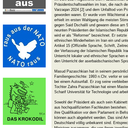
Präsidentschaftswahlen im Iran, die nach 
Varzaqan 2024 [2] und dem Unfalltod von Pr
geworden waren. Er wurde vom Wächterrat a
erhielt im ersten Wahlgang die meisten Stim
gegen Said Dschalili und gewann diese am 
neunten Präsidenten der Islamischen Republi
wird er als "Reformer" bezeichnet. Er setzte 
ethnischen Minderheiten im Iran ein und unt
Artikel 15 (Offizielle Sprache, Schrift, Zei
der Verfassung der Islamischen Republik Ira
Unterricht lokaler und ethnischer Sprachen e
den Unterricht der aserbaidschanischen Spra
Masud Pazaschkian hat in seinem persönlic
Familiengeschichte: 1993 n.Chr. verlor er se
bei einem Autounfall. Er zog seine verbleibe
Tochter Zahra Pazaschkian hat einen Maste
Scharif Universität für Technologie und arb
Sowohl der Präsident als auch sein Kabinett 
aus hochqualifizierten Fachleuten bestehen.
ihre Qualifikation vor dem Parlament in Be
können auch abgelehnt werden. Das sind Am
Deutschland völlig unbekannt sind. Entsprec
Ministern zusammen, die von ihrem jeweili