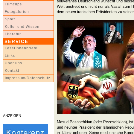
souveränes Deutschland wünscht und besse
Filmclips
Welt anstrebt und nicht nur als Vasall zum
dem neuen iranischen Präsidenten zu seiner 
Fotogalerien
Sport
Kultur und Wissen
Literatur
SERVICE
LeserInnenbriefe
Links
Über uns
Kontakt
Impressum/Datenschutz
ANZEIGEN
Masud Pazaschkian (oder Pezeschkian), ist e
und neunter Präsident der Islamischen Republ
in Täbriz geboren. Seine medizinische Karrie