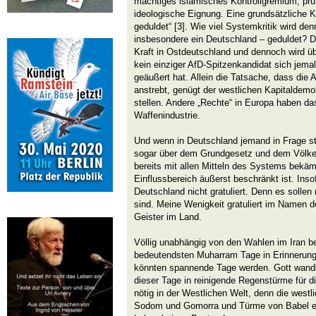
mächtiges islamisches Kontrollgremium, prüf
ideologische Eignung. Eine grundsätzliche K
geduldet“ [3]. Wie viel Systemkritik wird den
insbesondere ein Deutschland – geduldet? Di
Kraft in Ostdeutschland und dennoch wird üb
kein einziger AfD-Spitzenkandidat sich jem
geäußert hat. Allein die Tatsache, dass die
anstrebt, genügt der westlichen Kapitaldemo
stellen. Andere „Rechte“ in Europa haben da
Waffenindustrie.
Und wenn in Deutschland jemand in Frage st
sogar über dem Grundgesetz und dem Völkerr
bereits mit allen Mitteln des Systems bekäm
Einflussbereich äußerst beschränkt ist. Inso
Deutschland nicht gratuliert. Denn es sollen n
sind. Meine Wenigkeit gratuliert im Namen d
Geister im Land.
Völlig unabhängig von den Wahlen im Iran 
bedeutendsten Muharram Tage in Erinnerung 
könnten spannende Tage werden. Gott wandl
dieser Tage in reinigende Regenstürme für d
nötig in der Westlichen Welt, denn die west
Sodom und Gomorra und Türme von Babel er