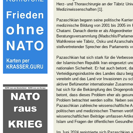
Herz- und Thoraxchirurgie an der Täbriz Unive
Medizinwissenschaften [1].
Pazaschkian begann seine politische Karrier
medizinische Bildung von 2001 bis 2005 i
Chatami. Danach diente er als Abgeordneter 
Beratungsversammlung (Madschlis/Parlamen
Wahlkreise wie Täbriz, Osku und Azarschahr 
stellvertretender Sprecher des Parlaments v
Pazaschkian hat sich stark für die Verbesse
der Islamischen Republik Iran eingesetzt un
nationalen Sicherheit. Er hat auch betont, d
Verteidigungsindustrie des Landes dazu beig
vereiteln und das Land vor Invasionen zu sch
aktiver Befürworter internationaler Zusamme
hat sich für die Bekämpfung des Drogenprob
betont, dass dieses Problem eher als gesundh
Problem betrachtet werden sollte. Neben sein
Pazaschkian zahlreiche wissenschaftliche A
politischen und medizinischen Themen veröff
wissenschaftlichen Beiträge umfassen Artike
Islam und Fragen der öffentlichen Gesundhei
Im Juni 2024 registrierte sich Pazaschkian a