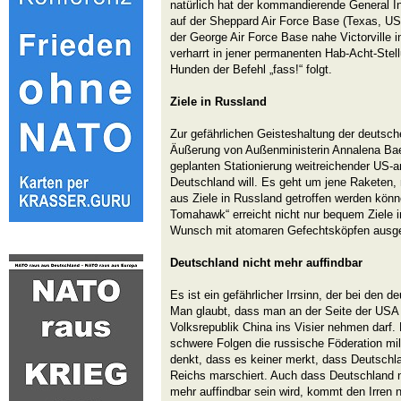
natürlich hat der kommandierende General I
auf der Sheppard Air Force Base (Texas, US
der George Air Force Base nahe Victorville in
verharrt in jener permanenten Hab-Acht-Ste
Hunden der Befehl „fass!“ folgt.
Ziele in Russland
Zur gefährlichen Geisteshaltung der deutsch
Äußerung von Außenministerin Annalena Baer
geplanten Stationierung weitreichender US-
Deutschland will. Es geht um jene Raketen
aus Ziele in Russland getroffen werden kö
Tomahawk“ erreicht nicht nur bequem Ziele i
Wunsch mit atomaren Gefechtsköpfen ausge
Deutschland nicht mehr auffindbar
Es ist ein gefährlicher Irrsinn, der bei den d
Man glaubt, dass man an der Seite der USA 
Volksrepublik China ins Visier nehmen darf.
schwere Folgen die russische Föderation mi
denkt, dass es keiner merkt, dass Deutschl
Reichs marschiert. Auch dass Deutschland 
mehr auffindbar sein wird, kommt den Irren n