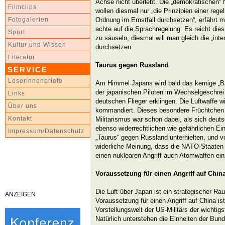
Achse nicht überlebt. Die „demokratischen“ 
Filmclips
wollen diesmal nur „die Prinzipien einer regel
Ordnung im Ernstfall durchsetzen“, erfährt
Fotogalerien
achte auf die Sprachregelung: Es reicht dies
Sport
zu säuseln, diesmal will man gleich die „in
Kultur und Wissen
durchsetzen.
Literatur
Taurus gegen Russland
SERVICE
LeserInnenbriefe
Am Himmel Japans wird bald das kernige „Ba
der japanischen Piloten im Wechselgeschrei 
Links
deutschen Flieger erklingen. Die Luftwaffe w
Über uns
kommandiert. Dieses besondere Früchtchen
Kontakt
Militarismus war schon dabei, als sich deut
ebenso widerrechtlichen wie gefährlichen Ei
Impressum/Datenschutz
„Taurus“ gegen Russland unterhielten, und 
widerliche Meinung, dass die NATO-Staaten i
einen nuklearen Angriff auch Atomwaffen ein
Voraussetzung für einen Angriff auf Chin
Die Luft über Japan ist ein strategischer R
ANZEIGEN
Voraussetzung für einen Angriff auf China ist
Vorstellungswelt der US-Militärs der wichti
Natürlich unterstehen die Einheiten der B