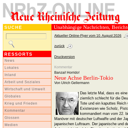
Unabhängige Nachrichten, Berich
SUCHE
Aktueller Online-Flyer vom 10. August 2026
zurück
RESSORTS
Druckversion
News
Kommentar
Lokales
Banzai! Horrido!
Inland
Neue Achse Berlin-Tokio
Arbeit und Soziales
Von Ulrich Gellermann
Wirtschaft und Umwelt
Das letzte Mal, dass es eine
Globales
ziemlich schlecht für die De
Tote und ein kaputtes Reich 
Krieg und Frieden
Existenzen wie Scholz, Pist
Kommentar
kommandiert man vom 22. bi
Glossen
Manöver mit deutscher Luftwaffe und der Ja
japanischen Luftraum. Der japanische und 
Medien