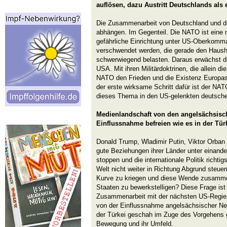
auflösen, dazu Austritt Deutschlands als e
Die Zusammenarbeit von Deutschland und d
abhängen. Im Gegenteil. Die NATO ist eine 
gefährliche Einrichtung unter US-Oberkom
verschwendet werden, die gerade den Haush
schwerwiegend belasten. Daraus erwächst de
USA. Mit ihren Militärdoktrinen, die allein 
NATO den Frieden und die Existenz Europas.
der erste wirksame Schritt dafür ist der NA
dieses Thema in den US-gelenkten deutschen 
Medienlandschaft von den angelsächsisc
Einflussnahme befreien wie es in der Tü
Donald Trump, Wladimir Putin, Viktor Orban
gute Beziehungen ihrer Länder unter einand
stoppen und die internationale Politik richti
Welt nicht weiter in Richtung Abgrund steuern
Kurve zu kriegen und diese Wende zusamm
Staaten zu bewerkstelligen? Diese Frage ist
Zusammenarbeit mit der nächsten US-Regier
von der Einflussnahme angelsächsischer Net
der Türkei geschah im Zuge des Vorgehens
Bewegung und ihr Umfeld.