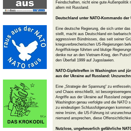
Feindschaften, nicht eine gute Außenpolitik 
allem mit Russland.
Deutschland unter NATO-Kommando der 
Eine deutsche Regierung, die sich unter 
stellt, macht aus Deutschland ein barbarisc
aggressiven Bündnisses, das seit seiner G
kriegsverbrecherischen US-Regierungen befeh
Angriffskriege führten und blutige Regierun
denke nur an den Vietnam-Krieg, den Putsch 
den Überfall 1999 auf Jugoslawien.
NATO-Gipfeltreffen in Washington und jün
aus der Ukraine auf Russland: Unzurech
Eine „Strategie der Spannung“ zu entfesseln,
und Chaos einschließt, ist besorgniserregend
Angriffe aus der Ukraine auf Russland zeigen.
Washington genau verfolgte und die NATO s
zu eindeutigen Schlussfolgerungen kommen:
reine Irrsinn, die US-Führung ist unzurechnun
niemand ansprechen, diese Offensichtlichkei
Nutzlose, ungeheuerlich gefährliche N