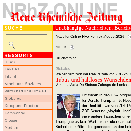
Unabhängige Nachrichten, Berich
SUCHE
Aktueller Online-Flyer vom 07. August 2026
zurück
RESSORTS
Druckversion
News
Globales
Lokales
Weit entfernt von der Realität wie von ZDF-Po
Inland
Tabus und haltloses Wunschde
Arbeit und Soziales
Von Luz María De Stéfano Zuloaga de Lenkait
Wirtschaft und Umwelt
Umfragen in den USA prognos
Globales
für Donald Trump am 5. Nove
der Realität - wie von ZDF-P
Krieg und Frieden
ZDF-Sendung „Maybrit Illner
Kommentar
viele andere Tatsachen unter
Glossen
Trump gab es kein Wort, nichts über das auf
Sicherheitskräfte, die, gemessen an den be
Medien