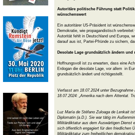
Autoritäre politische Führung statt Politi
wünschenswert
Ein autoritärer US-Präsident ist wünschenswe
Demokratie, wie propagandistisch verbreitet 
Autorität fehlt in Deutschland und Europa, wo
darauf aus ist, Partei-Pfründe zu sichern, da
Desolate Lage grundsätzlich ändern und r
Hoffnungsvoll ist zu erwarten, dass eine Ac
Erdogan die desolate Lage, vor allem in Eu
grundsätzlich ändert und richtigestellt.
Verfasst am 18.07.2024 unter Bezugnahme a
18.07.2024: „Amerika nach dem Attentat. T
Luz María de Stéfano Zuloaga de Lenkait ist
Diplomatin (a.D.). Sie war tätig im Außenmin
Militärdiktatur aus dem Auswärtigen Dienst 
sich öffentlich engagiert für den friedlichen
Militärdiktatur zum freiheitlichen demokratis