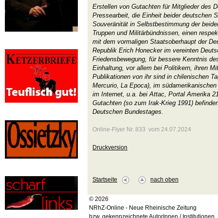
Erstellen von Gutachten für Mitglieder des
Pressearbeit, die Einheit beider deutschen S
Souveränität in Selbstbestimmung der beiden
Truppen und Militärbündnissen, einen resp
mit dem vormaligen Staatsoberhaupt der D
Republik Erich Honecker im vereinten Deutsc
Friedensbewegung, für bessere Kenntnis des
Einhaltung, vor allem bei Politikern, ihren M
Publikationen von ihr sind in chilenischen T
Mercurio, La Epoca), im südamerikanischen M
im Internet, u.a. bei Attac, Portal Amerika 21
Gutachten (so zum Irak-Krieg 1991) befinden 
Deutschen Bundestages.
Online-Flyer Nr. 833 vom 24.07.2024
Druckversion
Startseite
nach oben
© 2026
NRhZ-Online - Neue Rheinische Zeitung
bzw. gekennzeichnete AutorInnen / Institutionen