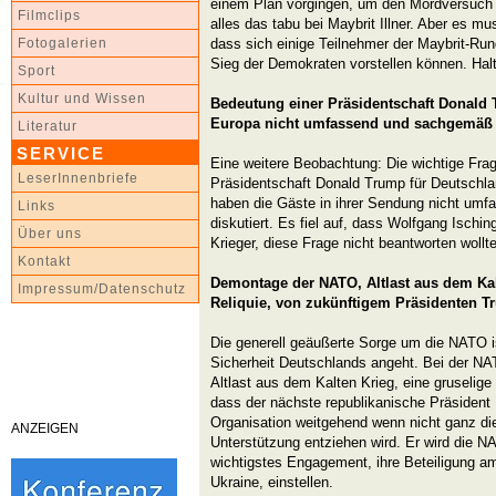
einem Plan vorgingen, um den Mordversuch 
Filmclips
alles das tabu bei Maybrit Illner. Aber es m
dass sich einige Teilnehmer der Maybrit-Ru
Fotogalerien
Sieg der Demokraten vorstellen können. Ha
Sport
Kultur und Wissen
Bedeutung einer Präsidentschaft Donald
Europa nicht umfassend und sachgemäß d
Literatur
SERVICE
Eine weitere Beobachtung: Die wichtige Frage
LeserInnenbriefe
Präsidentschaft Donald Trump für Deutschl
haben die Gäste in ihrer Sendung nicht um
Links
diskutiert. Es fiel auf, dass Wolfgang Isching
Über uns
Krieger, diese Frage nicht beantworten wollt
Kontakt
Demontage der NATO, Altlast aus dem Kal
Impressum/Datenschutz
Reliquie, von zukünftigem Präsidenten T
Die generell geäußerte Sorge um die NATO is
Sicherheit Deutschlands angeht. Bei der NA
Altlast aus dem Kalten Krieg, eine gruselige 
dass der nächste republikanische Präsident
Organisation weitgehend wenn nicht ganz d
ANZEIGEN
Unterstützung entziehen wird. Er wird die N
wichtigstes Engagement, ihre Beteiligung a
Ukraine, einstellen.