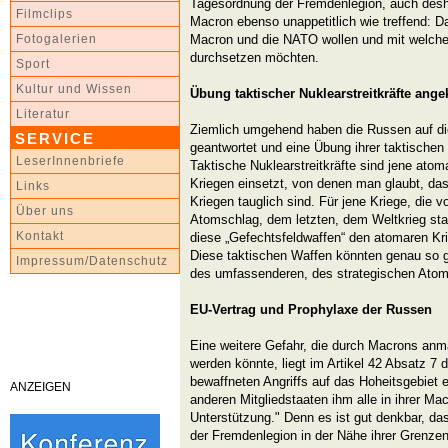
Tagesordnung der Fremdenlegion, auch desh
Filmclips
Macron ebenso unappetitlich wie treffend: 
Macron und die NATO wollen und mit welchen
Fotogalerien
durchsetzen möchten.
Sport
Kultur und Wissen
Übung taktischer Nuklearstreitkräfte ange
Literatur
Ziemlich umgehend haben die Russen auf di
SERVICE
geantwortet und eine Übung ihrer taktischen 
LeserInnenbriefe
Taktische Nuklearstreitkräfte sind jene ato
Kriegen einsetzt, von denen man glaubt, dass
Links
Kriegen tauglich sind. Für jene Kriege, die 
Über uns
Atomschlag, dem letzten, dem Weltkrieg stat
Kontakt
diese „Gefechtsfeldwaffen“ den atomaren Kri
Diese taktischen Waffen könnten genau so g
Impressum/Datenschutz
des umfassenderen, des strategischen Atom
EU-Vertrag und Prophylaxe der Russen
Eine weitere Gefahr, die durch Macrons an
werden könnte, liegt im Artikel 42 Absatz 7 
bewaffneten Angriffs auf das Hoheitsgebiet e
ANZEIGEN
anderen Mitgliedstaaten ihm alle in ihrer Ma
Unterstützung." Denn es ist gut denkbar, da
der Fremdenlegion in der Nähe ihrer Grenzen