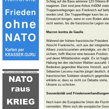
Schlag auf die Base aérienne 123 Orléans-B
reagieren. Dort sind jene Airbus A400M statio
Truppenverlegungen aus Frankreich auf befe
worden sind. Der Truppenflieger kann bis zu
Einsatzort bringen, wenn er vom Boden abh
nicht warten, bis die französische Legion si
Macron kontra de Gaulle
Während der frühere französische Präsident
Absicht Frankreichs, sich aus der integrierte
Allianz zurückzuziehen ankündigte, um die 
sichern, hofft Macron eine bessere Positio
und deren Militärbündnis ergibt. Es ist fragl
Haltung bei den nächsten Wahlen auszahlt. N
Bedenken gegenüber Macrons Vorstoß, auch d
Sébastien Lecornu machte jüngst deutlich, 
französischen Soldaten skeptisch gegenüb
erklärte er, dass es nicht zur Debatte stehe
Ukraine zu schicken.
Souveränität und Friedensverhandlungen
Noch kann die Europäische Union die Flucht 
vermeiden. Wenn sich die europäische Souv