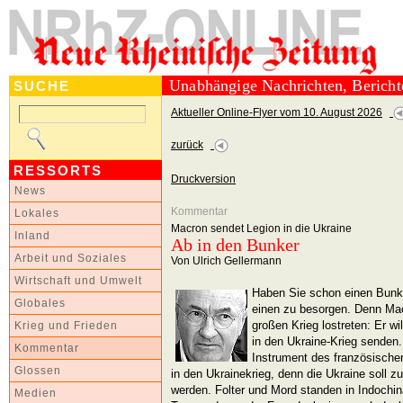
Unabhängige Nachrichten, Berich
SUCHE
Aktueller Online-Flyer vom 10. August 2026
zurück
RESSORTS
Druckversion
News
Kommentar
Lokales
Macron sendet Legion in die Ukraine
Inland
Ab in den Bunker
Arbeit und Soziales
Von Ulrich Gellermann
Wirtschaft und Umwelt
Haben Sie schon einen Bunker
Globales
einen zu besorgen. Denn Macr
großen Krieg lostreten: Er wi
Krieg und Frieden
in den Ukraine-Krieg senden. 
Kommentar
Instrument des französische
Glossen
in den Ukrainekrieg, denn die Ukraine soll 
werden. Folter und Mord standen in Indochina
Medien