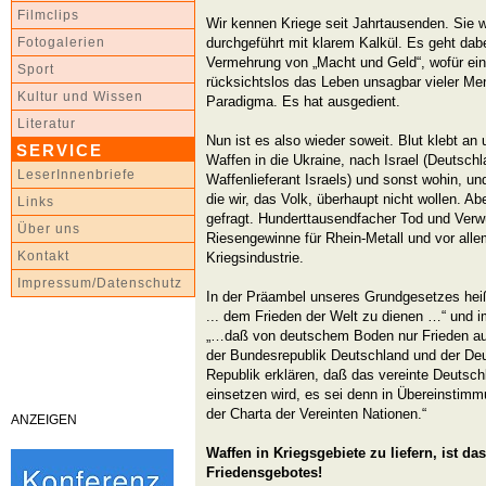
Filmclips
Wir kennen Kriege seit Jahrtausenden. Sie w
durchgeführt mit klarem Kalkül. Es geht dab
Fotogalerien
Vermehrung von „Macht und Geld“, wofür eine
Sport
rücksichtslos das Leben unsagbar vieler Men
Kultur und Wissen
Paradigma. Es hat ausgedient.
Literatur
Nun ist es also wieder soweit. Blut klebt a
SERVICE
Waffen in die Ukraine, nach Israel (Deutschl
LeserInnenbriefe
Waffenlieferant Israels) und sonst wohin, und
die wir, das Volk, überhaupt nicht wollen. Ab
Links
gefragt. Hunderttausendfacher Tod und Verw
Über uns
Riesengewinne für Rhein-Metall und vor all
Kontakt
Kriegsindustrie.
Impressum/Datenschutz
In der Präambel unseres Grundgesetzes hei
... dem Frieden der Welt zu dienen …“ und i
„…daß von deutschem Boden nur Frieden aus
der Bundesrepublik Deutschland und der D
Republik erklären, daß das vereinte Deutsch
einsetzen wird, es sei denn in Übereinstimm
der Charta der Vereinten Nationen.“
ANZEIGEN
Waffen in Kriegsgebiete zu liefern, ist d
Friedensgebotes!