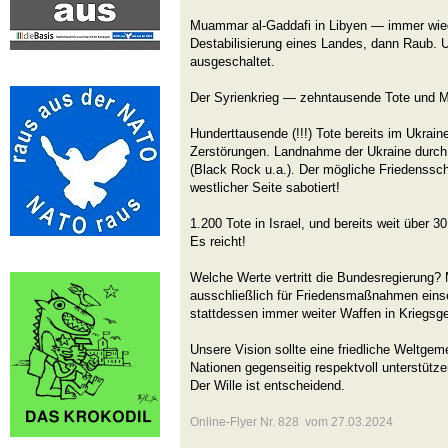
Muammar al-Gaddafi in Libyen — immer wie
Destabilisierung eines Landes, dann Raub.
ausgeschaltet.
Der Syrienkrieg — zehntausende Tote und Mi
Hunderttausende (!!!) Tote bereits im Ukrain
Zerstörungen. Landnahme der Ukraine durch
(Black Rock u.a.). Der mögliche Friedenssc
westlicher Seite sabotiert!
1.200 Tote in Israel, und bereits weit über 3
Es reicht!
Welche Werte vertritt die Bundesregierung? 
ausschließlich für Friedensmaßnahmen eins
stattdessen immer weiter Waffen in Kriegsgeb
Unsere Vision sollte eine friedliche Weltgeme
Nationen gegenseitig respektvoll unterstützen
Der Wille ist entscheidend.
Online-Flyer Nr. 828 vom 27.03.2024