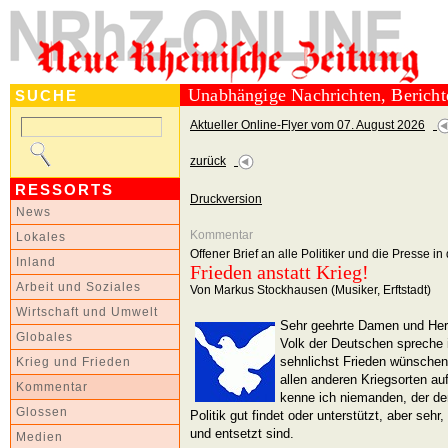
Unabhängige Nachrichten, Berich
SUCHE
Aktueller Online-Flyer vom 07. August 2026
zurück
RESSORTS
Druckversion
News
Kommentar
Lokales
Offener Brief an alle Politiker und die Presse i
Inland
Frieden anstatt Krieg!
Arbeit und Soziales
Von Markus Stockhausen (Musiker, Erftstadt)
Wirtschaft und Umwelt
Sehr geehrte Damen und Her
Globales
Volk der Deutschen spreche ic
sehnlichst Frieden wünschen,
Krieg und Frieden
allen anderen Kriegsorten au
Kommentar
kenne ich niemanden, der de
Glossen
Politik gut findet oder unterstützt, aber sehr
und entsetzt sind.
Medien