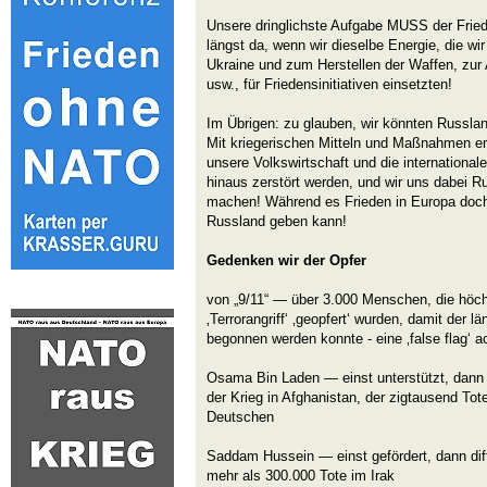
Unsere dringlichste Aufgabe MUSS der Fried
längst da, wenn wir dieselbe Energie, die wir
Ukraine und zum Herstellen der Waffen, zur 
usw., für Friedensinitiativen einsetzten!
Im Übrigen: zu glauben, wir könnten Russland 
Mit kriegerischen Mitteln und Maßnahmen err
unsere Volkswirtschaft und die internationa
hinaus zerstört werden, und wir uns dabei 
machen! Während es Frieden in Europa doch 
Russland geben kann!
Gedenken wir der Opfer
von „9/11“ — über 3.000 Menschen, die höch
‚Terrorangriff‘ ‚geopfert‘ wurden, damit der lä
begonnen werden konnte - eine ‚false flag‘ a
Osama Bin Laden — einst unterstützt, dann d
der Krieg in Afghanistan, der zigtausend Tote
Deutschen
Saddam Hussein — einst gefördert, dann diff
mehr als 300.000 Tote im Irak