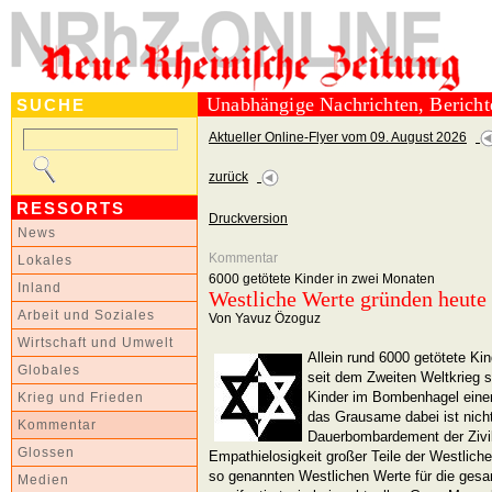
Unabhängige Nachrichten, Berich
SUCHE
Aktueller Online-Flyer vom 09. August 2026
zurück
RESSORTS
Druckversion
News
Kommentar
Lokales
6000 getötete Kinder in zwei Monaten
Inland
Westliche Werte gründen heute
Arbeit und Soziales
Von Yavuz Özoguz
Wirtschaft und Umwelt
Allein rund 6000 getötete Ki
Globales
seit dem Zweiten Weltkrieg si
Kinder im Bombenhagel eine
Krieg und Frieden
das Grausame dabei ist nich
Kommentar
Dauerbombardement der Zivil
Glossen
Empathielosigkeit großer Teile der Westlich
so genannten Westlichen Werte für die gesa
Medien