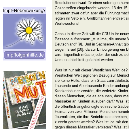
Resolutionsentwurf für einen sofortigen huma
Gazastreifen eingebracht worden. 13 der 15
stimmten zwar dafür, aber die Führungsmac
legten ihr Veto ein. Großbritannien enthielt 
Wertewestens!
Genau in dieser Zeit will die CDU in ihr ne
Passage aufnehmen: „Muslime, die unsere We
Deutschland“ [9]. Und in Sachsen-Anhalt gi
wegen Israel [10], da zur Einbürgerung ein B
wird. Eigentlich müsste jeder, der sich zu 
Unmenschlichkeit geächtet werden.
Was ist nur mit dieser Westlichen Welt los
Westlichen Welt jeglichen Bezug zur Menschl
sie keine Rolle, dass ein Staat zum „Selbs
Tausende und Abertausende Kinder umbringt 
Krankenhäuser zerstört, die verletzte Kinder
diesen Menschen, die es erlauben, dass man
Massaker an Kindern ausüben darf? Was is
die öffentlich angekündigte ethnische Säube
Heimat von zwei Millionen Menschen herunte
Journalisten, die ihre Berichte so schreibe
zurecht getötet werden? Was ist los mit den
gegen dieses Massaker verbieten? Was ist los