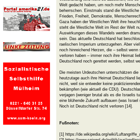
Welt gedacht haben, um noch mehr Mensch
beherrschen. Einstmals stand die Westliche
Frieden, Freiheit, Demokratie, Menschenrech
Gaza haben der Westlichen Welt ihre heuchl
steht die Westliche Welt im Rest der Welt n
Auswirkungen dieses Wandels werden dramat
sein. Das aktuelle Deutschland hat besch
raelischen Imperium unterzugehen. Aber viel
noch hinreichend Herzen, die – selbst wenn 
verloren haben – immer noch ihre Heimat li
Deutschland noch gerettet werden, selbst wen
Die meisten Urdeutschen unterschätzen die H
heutzutage auch ihre Heimat Deutschland li
nicht, weil sie entweder keine praktizieren
bekämpfen (wie aktuell die CDU). Deutschla
verjagen (weniger brutal als es die Israelis
eine blühende Zukunft aufbauen (was Israel s
Noch ist Deutschland nicht verloren [14].
Fußnoten:
[1] https://de.wikipedia.org/wiki/Luftangriff
[2] https://www.spiegel.de/politik/ausland/ga