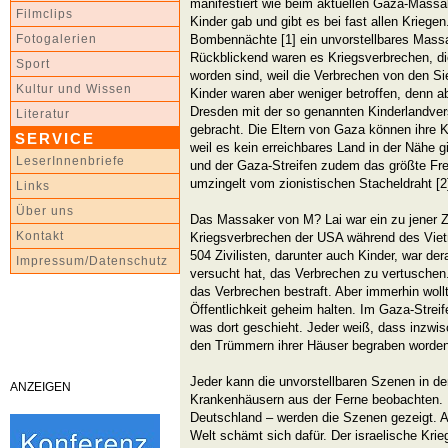
manifestiert wie beim aktuellen Gaza-Mass
Filmclips
Kinder gab und gibt es bei fast allen Kriege
Bombennächte [1] ein unvorstellbares Massa
Fotogalerien
Rückblickend waren es Kriegsverbrechen, di
Sport
worden sind, weil die Verbrechen von den S
Kultur und Wissen
Kinder waren aber weniger betroffen, denn 
Dresden mit der so genannten Kinderlandver
Literatur
gebracht. Die Eltern von Gaza können ihre K
SERVICE
weil es kein erreichbares Land in der Nähe gi
LeserInnenbriefe
und der Gaza-Streifen zudem das größte Frei
umzingelt vom zionistischen Stacheldraht [2
Links
Über uns
Das Massaker von M? Lai war ein zu jener Ze
Kontakt
Kriegsverbrechen der USA während des Viet
504 Zivilisten, darunter auch Kinder, war de
Impressum/Datenschutz
versucht hat, das Verbrechen zu vertuschen
das Verbrechen bestraft. Aber immerhin wol
Öffentlichkeit geheim halten. Im Gaza-Strei
was dort geschieht. Jeder weiß, dass inzwi
den Trümmern ihrer Häuser begraben worden
Jeder kann die unvorstellbaren Szenen in
ANZEIGEN
Krankenhäusern aus der Ferne beobachten. I
Deutschland – werden die Szenen gezeigt. A
Welt schämt sich dafür. Der israelische Krie