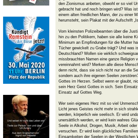
den Zionismus anbeten, obwohl er so viel Un
gebracht hat und noch bringen wird? Was ist 
einem alten friedlichen Mann, der zu eine
herumsteht, sein Plakat mit der Aufschrift „Is
Vom kleinsten Polizeibeamten über die Just
hin zu den Politikern, haben sie alle keine K
Minimum an Empfindungen für die Mutter hab
Tücher gewickelt zu Grabe trägt? Und was is
Deutschland? Wollen sie wirklich schweigsa
missbrauchten Namen eine ganze Religion 
vereinnahmt wird? Merken alle diese Mensch
denn nicht, dass sie sich nicht nur an die Se
sondern auch ihre eigenen Seelen zerstören
Gottes im Herzen. Selbst wenn er glaubt, nic
sein Herz Geist Gottes in sich. Sein Einsatz
Einsatz auf Gottes Weg.
Wer sein eigenes Herz mit so viel Unmenschl
Licht jenes Geistes nicht mehr in sich strah
werden, körperlich wie seelisch. Er wird und
unersättlich werden, er wird kein wahres Gl
Seele in Alkohol, Drogen, Musik, Arbeit ode
versuchen. Er wird kein glückliches Familie
Einsamkeiten der Seelen in der Westlichen W