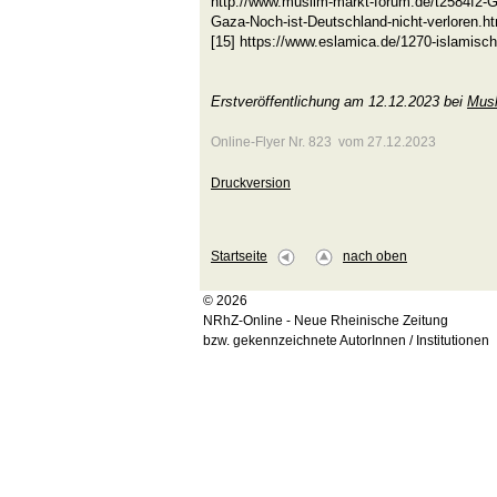
http://www.muslim-markt-forum.de/t2584f2-G
Gaza-Noch-ist-Deutschland-nicht-verloren.ht
[15] https://www.eslamica.de/1270-islamisc
Erstveröffentlichung am 12.12.2023 bei
Musl
Online-Flyer Nr. 823 vom 27.12.2023
Druckversion
Startseite
nach oben
© 2026
NRhZ-Online - Neue Rheinische Zeitung
bzw. gekennzeichnete AutorInnen / Institutionen