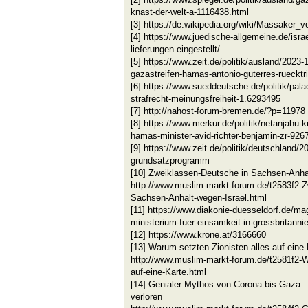
knast-der-welt-a-1116438.html
[3] https://de.wikipedia.org/wiki/Massa
[4] https://www.juedische-allgemeine.de/israe
lieferungen-eingestellt/
[5] https://www.zeit.de/politik/ausland/2023-1
gazastreifen-hamas-antonio-guterres-ruecktri
[6] https://www.sueddeutsche.de/politik/pal
strafrecht-meinungsfreiheit-1.6293495
[7] http://nahost-forum-bremen.de/?p=11978
[8] https://www.merkur.de/politik/netanjahu-kr
hamas-minister-avid-richter-benjamin-zr-92
[9] https://www.zeit.de/politik/deutschland/2
grundsatzprogramm
[10] Zweiklassen-Deutsche in Sachsen-Anhal
http://www.muslim-markt-forum.de/t2583f2-Z
Sachsen-Anhalt-wegen-Israel.html
[11] https://www.diakonie-duesseldorf.de/m
ministerium-fuer-einsamkeit-in-grossbritanni
[12] https://www.krone.at/3166660
[13] Warum setzten Zionisten alles auf eine
http://www.muslim-markt-forum.de/t2581f2-W
auf-eine-Karte.html
[14] Genialer Mythos von Corona bis Gaza –
verloren