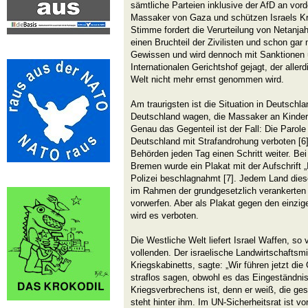
sämtliche Parteien inklusive der AfD an vord
Massaker von Gaza und schützen Israels K
Stimme fordert die Verurteilung von Netanjah
einen Bruchteil der Zivilisten und schon gar 
Gewissen und wird dennoch mit Sanktionen 
Internationalen Gerichtshof gejagt, der alle
Welt nicht mehr ernst genommen wird.
Am traurigsten ist die Situation in Deutschl
Deutschland wagen, die Massaker an Kinder
Genau das Gegenteil ist der Fall: Die Parole 
Deutschland mit Strafandrohung verboten [6
Behörden jeden Tag einen Schritt weiter. Be
Bremen wurde ein Plakat mit der Aufschrift „
Polizei beschlagnahmt [7]. Jedem Land dies
im Rahmen der grundgesetzlich verankerten 
vorwerfen. Aber als Plakat gegen den einzig
wird es verboten.
Die Westliche Welt liefert Israel Waffen, so
vollenden. Der israelische Landwirtschaftsmin
Kriegskabinetts, sagte: „Wir führen jetzt die
straflos sagen, obwohl es das Eingeständnis
Kriegsverbrechens ist, denn er weiß, die ge
steht hinter ihm. Im UN-Sicherheitsrat ist v