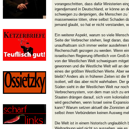
vorangeschritten, dass dafür Ministerien ein
irgendjemand in Deutschland, er könne an de
schweigen zu denjenigen, die Menschen zu T
massenweise töten, ohne selbst Schaden d
jemand glaubt, so hat er nicht verstanden, 
Ein weiterer Aspekt, warum so viele Mensch
Seite der Verbrecher stehen, liegt daran, da
unaufhaltsam sich immer weiter ausdehnen k
Rechenschaft gezogen zu werden. Wenn ein 
israelischen Regierung öffentlich von Groß-I
von der Westlichen Welt schweigsam mitget
gewonnen und die Westliche Welt will an der
eines der größten Westlichen Werte. Aber we
bleibt? Anders als in früheren Zeiten ist di
isoliert, will das aber nicht wahrhaben. Der
Süden sieht in der Westlichen Welt nur noch 
Verbrechersystem, von dem man sich zu ent
Staaten drängen darauf, sich vom kolonialis
wird geschehen, wenn Israel seine Expansio
kann? Warum setzen aktuell die Zionisten al
selbst ihren Verbündeten keinen Ausweg meh
Die Welt ist in einem historisch unglaublic
Weltordnung wird nicht so aussehen, wie es 