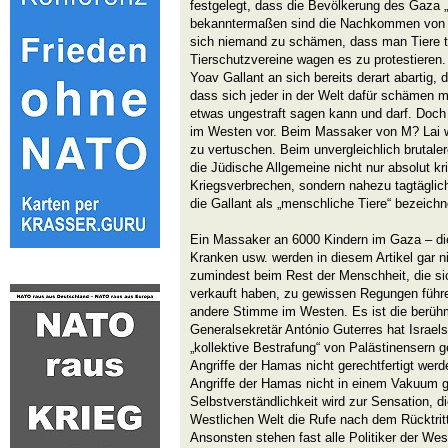
festgelegt, dass die Bevölkerung des Gaza „
bekanntermaßen sind die Nachkommen von Ti
sich niemand zu schämen, dass man Tiere tö
Tierschutzvereine wagen es zu protestieren
Yoav Gallant an sich bereits derart abartig, d
dass sich jeder in der Welt dafür schämen 
etwas ungestraft sagen kann und darf. Doch 
im Westen vor. Beim Massaker von M? Lai w
zu vertuschen. Beim unvergleichlich brutal
die Jüdische Allgemeine nicht nur absolut kr
Kriegsverbrechen, sondern nahezu tagtäglich
die Gallant als „menschliche Tiere“ bezeichn
Ein Massaker an 6000 Kindern im Gaza – die
Kranken usw. werden in diesem Artikel gar ni
zumindest beim Rest der Menschheit, die sic
verkauft haben, zu gewissen Regungen führen
andere Stimme im Westen. Es ist die berüh
Generalsekretär António Guterres hat Israel
„kollektive Bestrafung“ von Palästinensern g
Angriffe der Hamas nicht gerechtfertigt wer
Angriffe der Hamas nicht in einem Vakuum g
Selbstverständlichkeit wird zur Sensation, di
Westlichen Welt die Rufe nach dem Rücktritt
Ansonsten stehen fast alle Politiker der We