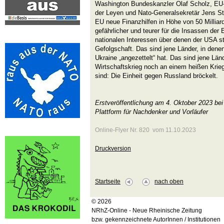
Washington Bundeskanzler Olaf Scholz, EU
der Leyen und Nato-Generalsekretär Jens Sto
EU neue Finanzhilfen in Höhe von 50 Milliard
gefährlicher und teurer für die Insassen der 
nationalen Interessen über denen der USA s
Gefolgschaft. Das sind jene Länder, in dene
Ukraine „angezettelt“ hat. Das sind jene Län
Wirtschaftskrieg noch an einem heißen Krieg
sind: Die Einheit gegen Russland bröckelt.
Erstveröffentlichung am 4. Oktober 2023 be
Plattform für Nachdenker und Vorläufer
Online-Flyer Nr. 820 vom 11.10.2023
Druckversion
Startseite
nach oben
© 2026
NRhZ-Online - Neue Rheinische Zeitung
bzw. gekennzeichnete AutorInnen / Institutionen