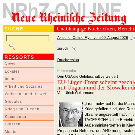
Unabhängige Nachrichten, Berich
SUCHE
Aktueller Online-Flyer vom 09. August 2026
zurück
RESSORTS
Druckversion
News
Kommentar
Lokales
Den USA die Gefolgschaft verweigert
Inland
EU-Lügen-Front scheint geschl
mit Ungarn und der Slowakei d
Arbeit und Soziales
Von Ulrich Gellermann
Wirtschaft und Umwelt
Globales
„Trommelwirbel für die Männe
Krieg gefallen sind, den Ru
Krieg und Frieden
Ukraine angezettelt hat“, mit
Kommentar
TAGESSCHAU ihre Berichters
Glossen
Außenministertreffen in Kiew
Propaganda-Referenz der ARD mengt sich ei
Medien