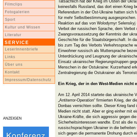
Tatsächlich hat der Krieg im Osten der Ukra
Filmclips
keinesfalls Russland, das dort einen Krieg 
Referendum in der Ost-Ukraine hatten sich f
Fotogalerien
für mehr Selbstbestimmung ausgesprochen.
Sport
Reaktion auf das von Wolodymyr Selenskyj
Kultur und Wissen
Verbot der russischen Sprache, dem Verbot
Zwangsvoraussetzung der Kenntnis der ukra
Literatur
Geschichte für die Staatsbürgerschaft. In d
SERVICE
bis zum Tag des Verbots Verkehrssprache war
LeserInnenbriefe
Einwohner russisch als Muttersprache bezeic
Unterdrückung und Leugnung der ukrainische
Links
Einsatz ukrainischer Regierungstruppen ge
Über uns
Menschen in der Ostukraine: Kurzerhand erkl
Kontakt
Zentralregierung die Ostukrainer als Terrorist
Impressum/Datenschutz
Ein Krieg, der in den West-Medien nicht ex
Am 12. April 2014 startete das ukrainische V
„Antiterror-Operation“ firmierten Krieg, der 
Donbas vernichten sollte. Dieser Krieg fand 
Medien nicht statt. Aber er ging einher mit 
Ukraine-Kräfte, die sich aggressiv gegen di
ANZEIGEN
Sicherheitsinteressen wandte. Erst als die 
russischsprachigen Ukrainer in die befreiten
sich gegen die permanente Drohung durch e