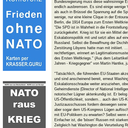
Bundesregierung muss diese wahnsinnige Es
endlich ausbremsen. Es sind einige wenige V
als auch in Brüssel die Spannung auf die Sp
wenige, nur eine kleine Clique in der Entour
Berlin, die 1914 Europa zum Ersten Weltkrie
"Die SPD ist in Wahrheit in die Frontstellun
zurückgekehrt. Krieg ist für sie ein Mittel der 
Eskalationspolitik mit und setzt alles auf ei
Russland. Selbst die Bewaffnung der Dschiha
Zerstörung Libyens hatte man mit initiiert. ..
rechtfertigen, erinnert an Legitimationsmust
des Ersten Weltkriegs." (Aus dem Leitartike
Jahren - Kriegsgegner" von Martin Hantke, j
"Tatsächlich, die führenden EU-Staaten akz
und sind anscheinend bereit, erneut Washing
Eskalationsschraube weiter anzuziehen, obwo
Geheimdienste (Director of National Intellig
notorischer Lügner aktenkundig ist. Er belog 
US-Öffentlichkeit, sondern... auch den US-K
Justizausschusses fordern deswegen seine 
aber sogar dem US-Kongress Lügen auftisch
mit EU-Politikern zu erwarten? Selbst wenn 
Einfacher ist, die 'bösen' Russen mit stark
Zeitgleich hat Washington die Verurteilung 