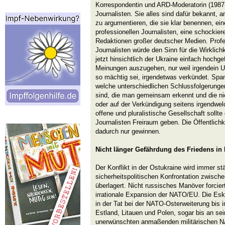
Korrespondentin und ARD-Moderatorin (1987
Journalisten. Sie alles sind dafür bekannt,
zu argumentieren, die sie klar benennen, ein
professionellen Journalisten, eine schockie
Redaktionen großer deutscher Medien. Profes
Journalisten würde den Sinn für die Wirklichk
jetzt hinsichtlich der Ukraine einfach hochg
Meinungen auszugehen, nur weil irgendein 
so mächtig sei, irgendetwas verkündet. Spa
welche unterschiedlichen Schlussfolgerunge
sind, die man gemeinsam erkennt und die ni
oder auf der Verkündigung seitens irgendwel
offene und pluralistische Gesellschaft sollte
Journalisten Freiraum geben. Die Öffentlichk
dadurch nur gewinnen.
Nicht länger Gefährdung des Friedens in
Der Konflikt in der Ostukraine wird immer stä
sicherheitspolitischen Konfrontation zwis
überlagert. Nicht russisches Manöver forcie
irrationale Expansion der NATO/EU. Die Esk
in der Tat bei der NATO-Osterweiterung bis 
Estland, Litauen und Polen, sogar bis an se
unerwünschten anmaßenden militärischen N