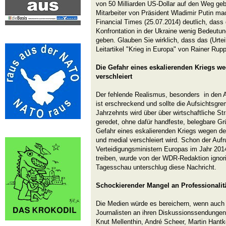
von 50 Milliarden US-Dollar auf den Weg geb
Mitarbeiter von Präsident Wladimir Putin m
Financial Times (25.07.2014) deutlich, dass 
Konfrontation in der Ukraine wenig Bedeutun
geben. Glauben Sie wirklich, dass das (Urteil
Leitartikel "Krieg in Europa" von Rainer Rup
Die Gefahr eines eskalierenden Kriegs w
verschleiert
Der fehlende Realismus, besonders in de
ist erschreckend und sollte die Aufsichtsgre
Jahrzehnts wird über über wirtschaftliche
geredet, ohne dafür handfeste, belegbare G
Gefahr eines eskalierenden Kriegs wegen de
und medial verschleiert wird. Schon der Aufr
Verteidigungsministern Europas im Jahr 2014
treiben, wurde von der WDR-Redaktion ignori
Tagesschau unterschlug diese Nachricht.
Schockierender Mangel an Professionalit
Die Medien würde es bereichern, wenn auch
Journalisten an ihren Diskussionssendungen
Knut Mellenthin, André Scheer, Martin Hant