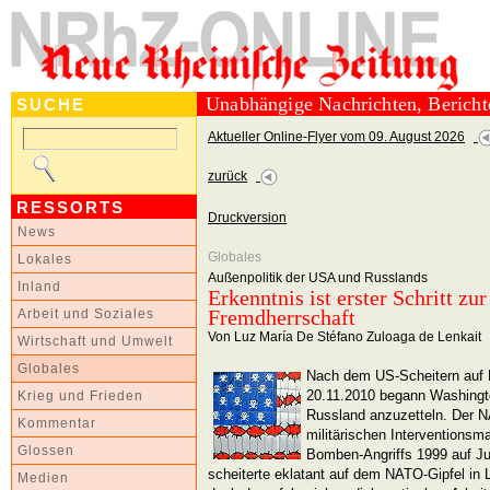
Unabhängige Nachrichten, Berich
SUCHE
Aktueller Online-Flyer vom 09. August 2026
zurück
RESSORTS
Druckversion
News
Globales
Lokales
Außenpolitik der USA und Russlands
Inland
Erkenntnis ist erster Schritt zu
Fremdherrschaft
Arbeit und Soziales
Von Luz María De Stéfano Zuloaga de Lenkait
Wirtschaft und Umwelt
Globales
Nach dem US-Scheitern auf 
20.11.2010 begann Washingto
Krieg und Frieden
Russland anzuzetteln. Der N
Kommentar
militärischen Interventions
Glossen
Bomben-Angriffs 1999 auf Ju
scheiterte eklatant auf dem NATO-Gipfel i
Medien