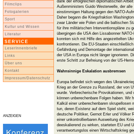
dank der erfolgreichen diplomatischen Arbei
Filmclips
Außenministers Guido Westerwelle, der alle
einstimmigen Haltung gegen den NATO-Aufrü
Fotogalerien
Daher begann die Kriegsfraktion Washington
Sport
zwar Länder wie Polen und die baltischen Sta
Kultur und Wissen
für ihre militärischen Interventionspläne zu
übergingen die USA den Lissabonner NATO-
Literatur
konnten sich mit Hilfe des angezettelten Uk
SERVICE
konfrontieren. Die EU-Staaten einschließlich
LeserInnenbriefe
Gefährdung und Demontage der internationa
der USA in Europa nicht länger ignorieren. Di
Links
erste Schritt zur Befreiung von der US-Herrs
Über uns
Kontakt
Wahnsinnige Eskalation ausbremsen
Impressum/Datenschutz
Europa befindet sich wegen des Ukrainekriegs
Krieg an der Grenze zu Russland, der von U
wurde. Verbrecherische Provokationen, und 
können unberechenbare Folgen haben. Wir ha
Kalkül einer unberechenbaren skrupellosen m
tun, deren Existenz auf dem Spiel steht, we
deutsche Politiker, Gernot Erler und Völker
ANZEIGEN
einer unkontrollierbaren Ausweitung des Krie
deeskalierend zu wirken, starteten EU und
verantwortungslos einen Wirtschaftskrieg g