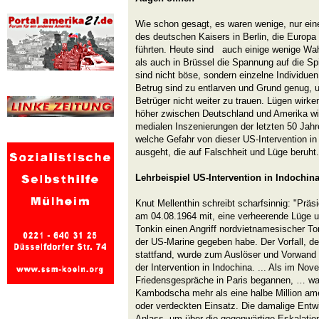
Wie schon gesagt, es waren wenige, nur eine
des deutschen Kaisers in Berlin, die Europ
führten. Heute sind auch einige wenige Wah
als auch in Brüssel die Spannung auf die Sp
sind nicht böse, sondern einzelne Individue
Betrug sind zu entlarven und Grund genug,
Betrüger nicht weiter zu trauen. Lügen wirke
höher zwischen Deutschland und Amerika wird
medialen Inszenierungen der letzten 50 Jahr
welche Gefahr von dieser US-Intervention in
ausgeht, die auf Falschheit und Lüge beruht.
Lehrbeispiel US-Intervention in Indochin
Knut Mellenthin schreibt scharfsinnig: "Präs
am 04.08.1964 mit, eine verheerende Lüge 
Tonkin einen Angriff nordvietnamesischer To
der US-Marine gegeben habe. Der Vorfall, der 
stattfand, wurde zum Auslöser und Vorwand f
der Intervention in Indochina. ... Als im No
Friedensgespräche in Paris begannen, … wa
Kambodscha mehr als eine halbe Million ame
oder verdeckten Einsatz. Die damalige Entwi
Anlass, um über die gegenwärtige Eskalati