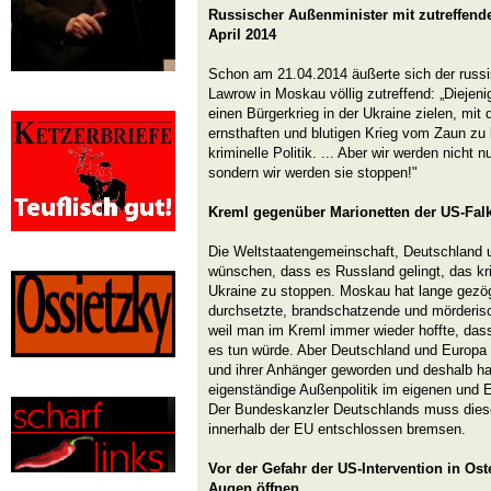
Russischer Außenminister mit zutreffen
April 2014
Schon am 21.04.2014 äußerte sich der russ
Lawrow in Moskau völlig zutreffend: „Diejeni
einen Bürgerkrieg in der Ukraine zielen, mit
ernsthaften und blutigen Krieg vom Zaun zu 
kriminelle Politik. ... Aber wir werden nicht nu
sondern wir werden sie stoppen!"
Kreml gegenüber Marionetten der US-Falk
Die Weltstaatengemeinschaft, Deutschland 
wünschen, dass es Russland gelingt, das kr
Ukraine zu stoppen. Moskau hat lange gezög
durchsetzte, brandschatzende und mörderis
weil man im Kreml immer wieder hoffte, das
es tun würde. Aber Deutschland und Europa 
und ihrer Anhänger geworden und deshalb han
eigenständige Außenpolitik im eigenen und E
Der Bundeskanzler Deutschlands muss dies
innerhalb der EU entschlossen bremsen.
Vor der Gefahr der US-Intervention in Os
Augen öffnen