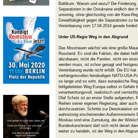
Baltikum. Warum und wozu? Die Forderung
Separatisten in der Ostukraine endlich den H
unsinnig, ohne gleichzeitig von der Kiew-Reg
Gewalttätigkeit gegen die Separatisten zu b
Vereinbarung vom 17.04.2014 gerade fordert
Unter US-Regie Weg in den Abgrund
Das Misstrauen wächst wie eine große Mau
Russland. Es sind die Fakten, die dabei hel
abzubauen, nicht die Parolen, nicht ein einz
werden muss, ist schon gesagt und festgesc
Vereinbarung wurde nicht erfüllt. Die EU hat 
verhängnisvollen feindseligen NATO-USA-Po
so lange und so sehr, dass europäische Reg
fehlgeleiteten Weg Europa selbst in Gefahr b
verantwortungsvoll, realistisch und vernünft
Olaf Scholz ist an erster Stelle aufgerufen,
Reihen seiner eigenen Regierung, aber auch
durchzusetzen. Schritte zur Deeskalation sin
wahnsinnig erscheinenden Außenministerin B
Moskau sind eine Zumutung, die der Wirklich
Bundeskanzleramt darf sich nicht derart da
weiter zu handeln, ist der Weg in den Abgrun