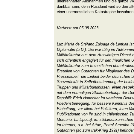
unehrenhaften Ausnahmen und die ganze We
dankbar sein, denn Russland wird so den alt
einer unermesslichen Katastrophe bewahren
Verfasst am 05.08.2023
Luz María de Stéfano Zuloaga de Lenkait ist
Diplomatin (a.D.). Sie war tätig im Außenmin
Militärdiktatur aus dem Auswärtigen Dienst 
sich öffentlich engagiert für den friedlichen
Militärdiktatur zum freiheitlichen demokratis
Erstellen von Gutachten für Mitglieder des
Pressearbeit, die Einheit beider deutschen S
Souveränität in Selbstbestimmung der beiden
Truppen und Militärbündnissen, einen resp
mit dem vormaligen Staatsoberhaupt der D
Republik Erich Honecker im vereinten Deutsc
Friedensbewegung, für bessere Kenntnis des
Einhaltung, vor allem bei Politikern, ihren M
Publikationen von ihr sind in chilenischen T
Mercurio, La Epoca), im südamerikanischen M
im Internet, u.a. bei Attac, Portal Amerika 21
Gutachten (so zum Irak-Krieg 1991) befinden 