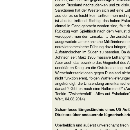
gegen Russland nachzudenken und zu diskuti
Sanktionen hat der Westen sich auf eine Es
aus der es so leicht kein Entkommen mehr g
ist absolut treffend: Richtig, das haben Esk
einmal in Gang gebracht worden sind, fällt d
Rückzug vom Spieltisch nach dem Verlust de
verdoppelt man den Einsatz. … Die zunächst 
ausgeweitete amerikanische Militärinterventio
nordvietnamesische Führung dazu bringen, ih
Aufständischen im Süden zu beenden. Da das 
Johnson seit März 1965 massive Luftangriffe
Aber auch das bewirkte das Gegenteil des A
unerklärten Krieg um die Ostukraine liegt a
Wirtschaftssanktionen gegen Russland nicht 
nicht funktionieren), folgen Waffenlieferung
angekündigt, die Entsendung amerikanischer 
danach? Gibt es noch eine Notbremse?" (Aus
Tonkin -"Zwischenfall" - Alles auf Eskalation
Welt, 04.08.2014)
Schamloses Eingeständnis eines US-Auße
Direktors über andauernde lügnerisch-kri
Überheblich und äußerst unverschämt frech 