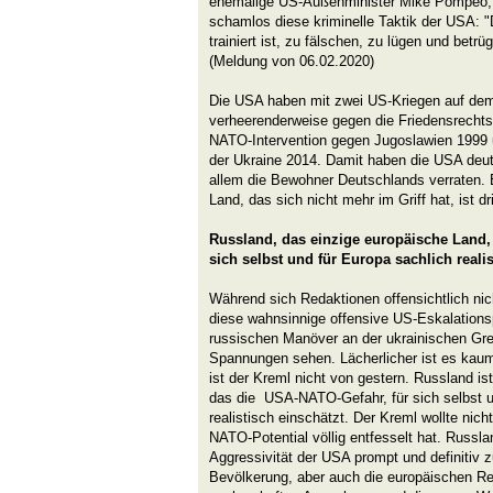
ehemalige US-Außenminister Mike Pompeo, fr
schamlos diese kriminelle Taktik der USA: "Di
trainiert ist, zu fälschen, zu lügen und betrü
(Meldung von 06.02.2020)
Die USA haben mit zwei US-Kriegen auf dem
verheerenderweise gegen die Friedensrecht
NATO-Intervention gegen Jugoslawien 1999 
der Ukraine 2014. Damit haben die USA deu
allem die Bewohner Deutschlands verraten. 
Land, das sich nicht mehr im Griff hat, ist d
Russland, das einzige europäische Land,
sich selbst und für Europa sachlich realis
Während sich Redaktionen offensichtlich nic
diese wahnsinnige offensive US-Eskalationspo
russischen Manöver an der ukrainischen Gre
Spannungen sehen. Lächerlicher ist es kaum 
ist der Kreml nicht von gestern. Russland is
das die USA-NATO-Gefahr, für sich selbst u
realistisch einschätzt. Der Kreml wollte nich
NATO-Potential völlig entfesselt hat. Russlan
Aggressivität der USA prompt und definitiv 
Bevölkerung, aber auch die europäischen R