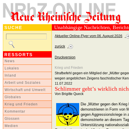
Unabhängige Nachrichten, Berich
SUCHE
Aktueller Online-Flyer vom 06. August 2026
zurück
RESSORTS
Druckversion
News
Krieg und Frieden
Lokales
Strafbefehl gegen ein Mitglied der „Mütter geg
Inland
wegen angeblichen Zeigens faschistischer Ke
Arbeit und Soziales
11.07.2022
Schlimmer geht’s wirklich nich
Wirtschaft und Umwelt
Von Brigitte Queck
Globales
Die „Mütter gegen den Krieg 
Krieg und Frieden
demonstrieren in Form von 
Kommentar
gegen Aggressionskriege in a
Glossen
demonstrierte an diesem Tag
Unterstützung nationalsoziali
Medien