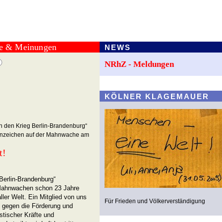
te & Meinungen
NEWS
NRhZ - Meldungen
KÖLNER KLAGEMAUER
en den Krieg Berlin-Brandenburg“
nnzeichen auf der Mahnwache am
t!
Berlin-Brandenburg“
Mahnwachen schon 23 Jahre
ller Welt. Ein Mitglied von uns
Für Frieden und Völkerverständigung
 gegen die Förderung und
stischer Kräfte und