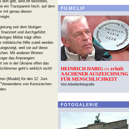
ort gibt, wird oft bestritten,
sie ein Transparent hoch, auf dem
FILMCLIP
er mit genau diesen
zeigte.
erung seit dem blutigen
 finanziert und durchgeführt
rtiges Militär trägt offen
militärische Hilfe zuteil werden
angezeigt, weil sie auf diese
chen. Mit anderen Worten:
sogar das Anprangern
rt sie in der Ukraine offen das
HEINRICH HABIG ::: erhält
chlimmer geht’s wirklich nicht!
AACHENER AUSZEICHNUNG
FÜR MENSCHLICHKEIT
en (Moabit) für den 12. Juni
s "Verwendens von Kennzeichen
Von Arbeiterfotografie
den.
FOTOGALERIE