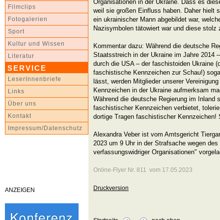
Organisationen in der Ukraine. Dass es diese d
Filmclips
weil sie großen Einfluss haben. Daher hielt 
ein ukrainischer Mann abgebildet war, welch
Fotogalerien
Nazisymbolen tätowiert war und diese stolz 
Sport
Kultur und Wissen
Kommentar dazu: Während die deutsche Regi
Staatsstreich in der Ukraine im Jahre 2014 –
Literatur
durch die USA – der faschistoiden Ukraine (do
SERVICE
faschistische Kennzeichen zur Schau!) sogar 
LeserInnenbriefe
lässt, werden Mitglieder unserer Vereinigung 
Kennzeichen in der Ukraine aufmerksam ma
Links
Während die deutsche Regierung im Inland 
Über uns
faschistischer Kennzeichen verbietet, tolerie
Kontakt
dortige Tragen faschistischer Kennzeichen! S
Impressum/Datenschutz
Alexandra Veber ist vom Amtsgericht Tiergart
2023 um 9 Uhr in der Strafsache wegen de
verfassungswidriger Organisationen" vorgela
Online-Flyer Nr. 811 vom 17.05.2023
Druckversion
ANZEIGEN