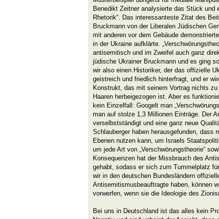
Benedikt Zeitner analysierte das Stück und 
Rhetorik“. Das interessanteste Zitat des B
Bruckmann von der Liberalen Jüdischen G
mit anderen vor dem Gebäude demonstrierte
in der Ukraine aufklärte. „Verschwörungstheo
antisemitisch und im Zweifel auch ganz direk
jüdische Ukrainer Bruckmann und es ging so
wir also einen Historiker, der das offizielle 
geistreich und friedlich hinterfragt, und er 
Konstrukt, das mit seinem Vortrag nichts zu 
Haaren herbeigezogen ist. Aber es funktioni
kein Einzelfall: Googelt man „Verschwörung
man auf stolze 1,3 Millionen Einträge. Der A
verselbstständigt und eine ganz neue Qualitä
Schlauberger haben herausgefunden, dass ma
Ebenen nutzen kann, um Israels Staatspoliti
um jede Art von „Verschwörungstheorie“ sowi
Konsequenzen hat der Missbrauch des Antis
gehabt, sodass er sich zum Tummelplatz für 
wir in den deutschen Bundesländern offiziel
Antisemitismusbeauftragte haben, können w
vorwerfen, wenn sie die Ideologie des Zionis
Bei uns in Deutschland ist das alles kein P