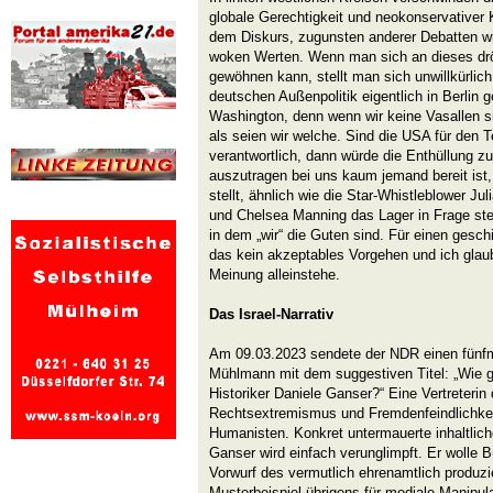
globale Gerechtigkeit und neokonservative
dem Diskurs, zugunsten anderer Debatten w
woken Werten. Wenn man sich an dieses dr
gewöhnen kann, stellt man sich unwillkürlich 
deutschen Außenpolitik eigentlich in Berlin g
Washington, denn wenn wir keine Vasallen s
als seien wir welche. Sind die USA für den 
verantwortlich, dann würde die Enthüllung zu
auszutragen bei uns kaum jemand bereit ist, 
stellt, ähnlich wie die Star-Whistleblower 
und Chelsea Manning das Lager in Frage stel
in dem „wir“ die Guten sind. Für einen gesc
das kein akzeptables Vorgehen und ich glaub
Meinung alleinstehe.
Das Israel-Narrativ
Am 09.03.2023 sendete der NDR einen fünfm
Mühlmann mit dem suggestiven Titel: „Wie ge
Historiker Daniele Ganser?“ Eine Vertreterin
Rechtsextremismus und Fremdenfeindlichkeit“
Humanisten. Konkret untermauerte inhaltlic
Ganser wird einfach verunglimpft. Er wolle B
Vorwurf des vermutlich ehrenamtlich produzi
Musterbeispiel übrigens für mediale Manipul