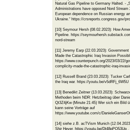
Natural Gas Pipeline to Germany Halted. - 
Administrations have opposed Nord Stream 2
European dependence on Russian energy an
Ukraine.“ https://crsreports.congress.gov/pr
[10] Seymour Hersh (08.02.2023): How Ame
Pipeline. https://seymourhersh.substack.co
nord-stream
[11] Jeremy Earp (22.03.2023): Government
Made the Catastrophic Iraq Invasion Possibl
https://www.counterpunch.org/2023/03/22/g
complicity-made-the-catastrophic-iraq-invasi
[12] Russell Brand (23.03.2023): Tucker Carl
the Iraq war. https://youtu.be/v5dRFj_6W5U
[13] Benedikt Zeitner (13.03.2023): Schwarz
Methoden beim NDR: Hetzbeitrag über Daniel
Qt3Z4jKw (Minute 21:45) Wer sich ein Bild 
kann seine Vorträge auf
https://www.youtube.com/c/DanieleGanserOff
[14] siehe z.B. acTVism Munich (12.04.2023)
Shir Hever. https://youtu.be/Dt48pPO53Ug . 