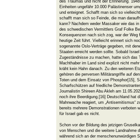
des Traumas und nicht der Erinnerung. 1948 
Einheiten ungefähr 10.000 Palästinenser um
und enteignet. Schafft man sich so vielleich
schafft man sich so Feinde, die man darauf
kann? Nachdem weder Massaker wie das in 
des schwedischen Vermittlers Graf Folke Be
Konsequenzen nach sich zog, war der Weg frei,
heutige Zeit führt. Vielleicht erinnert sich 
sogenannte Oslo-Verträge gegeben, mit dene
Staaten erreicht werden sollte. Sobald Israel
Zugeständnisse zu machen, hatte sich das T
Machthaber im Land sind explizit nicht mehr
kräht kein Hahn danach. Zu den weiteren Eta
gehören die perversen Militärangriffe auf de
Toten und dem Einsatz von Phosphor[15], S
Scharfschützen auf friedliche Demonstrante
Journalistin Shireen Abu Akleh am 11.05.202
noch ihre Beerdigung.[16] Deutschland hat d
Mahnwache reagiert, um „Antisemitismus“ z
bereits mehrere Demonstrationen verboten 
für Israel gab es nicht.
Schon vor der Bildung des jetzigen Gruselkab
von Menschen und die weitere Landnahme d
während sich an der menschenunwürdigen Sit