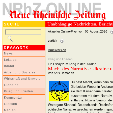
Unabhängige Nachrichten, Berich
SUCHE
Aktueller Online-Flyer vom 06. August 2026
zurück
RESSORTS
Druckversion
News
Krieg und Frieden
Lokales
Ein Essay zum Krieg in der Ukraine
Inland
Macht des Narrativs: Ukraine u
Arbeit und Soziales
Von Anis Hamadeh
Wirtschaft und Umwelt
Du hast Macht, wenn dein Narr
Globales
Die beiden Weber in Anderse
sie dem Kaiser neue Kleider 
Krieg und Frieden
zusammen mit dem Narrativ, 
Kommentar
entlarvte. Nixons Version der
Glossen
Watergate-Skandal, Deutschlands Reichsfant
politische Narrative geschaffen werden, spr
Medien