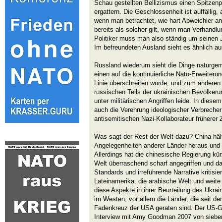
Schau gestellten Bellizismus einen Spitzen
ergattern. Die Geschlossenheit ist auffällig, 
wenn man betrachtet, wie hart Abweichler 
bereits als solcher gilt, wenn man Verhandlun
Politiker muss man also ständig um seinen J
Im befreundeten Ausland sieht es ähnlich au
Russland wiederum sieht die Dinge naturge
einen auf die kontinuierliche Nato-Erweiterun
Linie überschreiten würde, und zum anderen 
russischen Teils der ukrainischen Bevölker
unter militärischen Angriffen leide. In die
auch die Verehrung ideologischer Verbreche
antisemitischen Nazi-Kollaborateur früherer 
Was sagt der Rest der Welt dazu? China hält 
Angelegenheiten anderer Länder heraus und h
Allerdings hat die chinesische Regierung kü
Welt überraschend scharf angegriffen und da
Standards und irreführende Narrative kritisier
Lateinamerika, die arabische Welt und weite
diese Aspekte in ihrer Beurteilung des Ukrai
im Westen, vor allem die Länder, die seit d
Fadenkreuz der USA geraten sind. Der US-G
Interview mit Amy Goodman 2007 von sieben