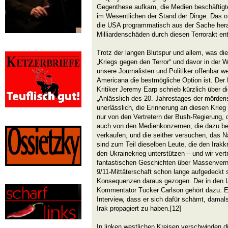
Gegenthese aufkam, die Medien beschäftigte
im Wesentlichen der Stand der Dinge. Das offi
die USA programmatisch aus der Sache hera
Milliardenschäden durch diesen Terrorakt en
Trotz der langen Blutspur und allem, was di
„Kriegs gegen den Terror“ und davor in der W
unsere Journalisten und Politiker offenbar w
Americana die bestmögliche Option ist. Der
Kritiker Jeremy Earp schrieb kürzlich über
„Anlässlich des 20. Jahrestages der mörderi
unerlässlich, die Erinnerung an diesen Krieg
nur von den Vertretern der Bush-Regierung,
auch von den Medienkonzernen, die dazu be
verkaufen, und die seither versuchen, das Nar
sind zum Teil dieselben Leute, die den Irakk
den Ukrainekrieg unterstützen – und wir vert
fantastischen Geschichten über Massenvern
9/11-Mittäterschaft schon lange aufgedeckt 
Konsequenzen daraus gezogen. Der in den U
Kommentator Tucker Carlson gehört dazu. Er
Interview, dass er sich dafür schämt, damal
Irak propagiert zu haben.[12]
In linken westlichen Kreisen verschwinden 