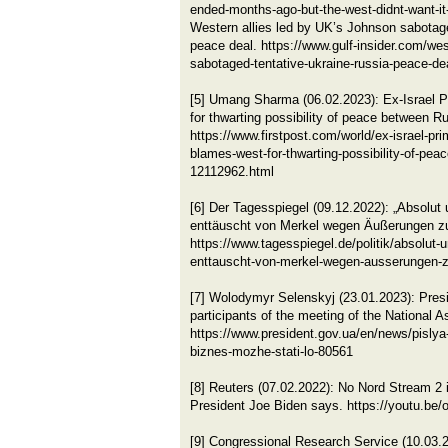
ended-months-ago-but-the-west-didnt-want-it-t
Western allies led by UK’s Johnson sabotag
peace deal. https://www.gulf-insider.com/wes
sabotaged-tentative-ukraine-russia-peace-de
[5] Umang Sharma (06.02.2023): Ex-Israel 
for thwarting possibility of peace between R
https://www.firstpost.com/world/ex-israel-pri
blames-west-for-thwarting-possibility-of-pea
12112962.html
[6] Der Tagesspiegel (09.12.2022): „Absolut u
enttäuscht von Merkel wegen Äußerungen zu
https://www.tagesspiegel.de/politik/absolut-u
enttauscht-von-merkel-wegen-ausserungen-z
[7] Wolodymyr Selenskyj (23.01.2023): Presi
participants of the meeting of the National 
https://www.president.gov.ua/en/news/pislya
biznes-mozhe-stati-lo-80561
[8] Reuters (07.02.2022): No Nord Stream 2 
President Joe Biden says. https://youtu.
[9] Congressional Research Service (10.03.