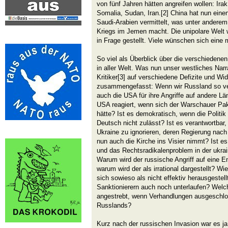
von fünf Jahren hätten angreifen wollen: Irak
Somalia, Sudan, Iran.[2] China hat nun ein
Saudi-Arabien vermittelt, was unter andere
Kriegs im Jemen macht. Die unipolare Welt
in Frage gestellt. Viele wünschen sich eine m
So viel als Überblick über die verschiedene
in aller Welt. Was nun unser westliches Narr
Kritiker[3] auf verschiedene Defizite und Wi
zusammengefasst: Wenn wir Russland so ver
auch die USA für ihre Angriffe auf andere Lä
USA reagiert, wenn sich der Warschauer Pakt
hätte? Ist es demokratisch, wenn die Polit
Deutsch nicht zulässt? Ist es verantwortbar
Ukraine zu ignorieren, deren Regierung nac
nun auch die Kirche ins Visier nimmt? Ist es
und das Rechtsradikalenproblem in der ukra
Warum wird der russische Angriff auf eine E
warum wird der als irrational dargestellt? W
sich sowieso als nicht effektiv herausgestel
Sanktionierern auch noch unterlaufen? Welc
angestrebt, wenn Verhandlungen ausgeschlo
Russlands?
Kurz nach der russischen Invasion war es j