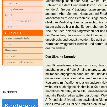
Medienmanipulation oder „Spin“, wie im Fil
Filmclips
Schwanz mit dem Hund wedelt“ von 1997, wo
von der Affäre des Präsidenten abzulenken,
Fotogalerien
anzettelt. Aber Moment! Narrative sind Erzä
Sport
Manchmal sieht eine Person die Dinge einfac
Kultur und Wissen
objektive Realität gibt es ja gar nicht, läss
darum geht es hier nicht. Es geht eher um J
Literatur
Nacktheit des Kaisers hingewiesen hat und i
SERVICE
um Menschen, die sinnlos in der Ukraine, in
LeserInnenbriefe
umgebracht und gequält werden. Es geht um
Narrativen weggeredet werden, und darum, d
Links
das zu ändern.
Über uns
Kontakt
Das Ukraine-Narrativ
Impressum/Datenschutz
Das Ukraine-Narrativ besagt im Kern, dass d
unabhängige und freie Ukraine unprovoziert,
militärisch angegriffen habe, um sie und vie
daher seien wir aus moralischen Gründen daz
Regierung mit Waffen und allen anderen Not
wobei wir auch eigene Nachteile in Kauf ne
mächtiges Narrativ, denn alle Fernsehsende
ANZEIGEN
und alle Kioskmedien außer der Jungen Welt.
AfD, und die Universitäten sowie viele Nicht
eine Firma wie T-Online tummelt sich im Rei