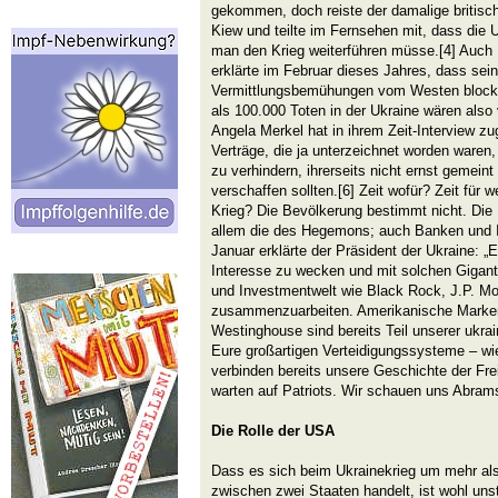
gekommen, doch reiste der damalige britisc
Kiew und teilte im Fernsehen mit, dass die U
man den Krieg weiterführen müsse.[4] Auch I
erklärte im Februar dieses Jahres, dass sei
Vermittlungsbemühungen vom Westen blockie
als 100.000 Toten in der Ukraine wären als
Angela Merkel hat in ihrem Zeit-Interview z
Verträge, die ja unterzeichnet worden waren
zu verhindern, ihrerseits nicht ernst gemein
verschaffen sollten.[6] Zeit wofür? Zeit für 
Krieg? Die Bevölkerung bestimmt nicht. Die 
allem die des Hegemons; auch Banken und 
Januar erklärte der Präsident der Ukraine: „E
Interesse zu wecken und mit solchen Gigante
und Investmentwelt wie Black Rock, J.P. 
zusammenzuarbeiten. Amerikanische Marken 
Westinghouse sind bereits Teil unserer ukra
Eure großartigen Verteidigungssysteme – w
verbinden bereits unsere Geschichte der Fre
warten auf Patriots. Wir schauen uns Abrams
Die Rolle der USA
Dass es sich beim Ukrainekrieg um mehr al
zwischen zwei Staaten handelt, ist wohl unst