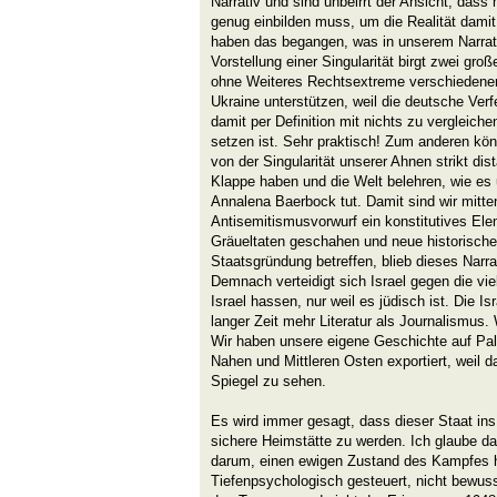
Narrativ und sind unbeirrt der Ansicht, dass
genug einbilden muss, um die Realität damit
haben das begangen, was in unserem Narrativ
Vorstellung einer Singularität birgt zwei gro
ohne Weiteres Rechtsextreme verschiedener
Ukraine unterstützen, weil die deutsche Verf
damit per Definition mit nichts zu vergleich
setzen ist. Sehr praktisch! Zum anderen kön
von der Singularität unserer Ahnen strikt dis
Klappe haben und die Welt belehren, wie es
Annalena Baerbock tut. Damit sind wir mitten
Antisemitismusvorwurf ein konstitutives El
Gräueltaten geschahen und neue historische
Staatsgründung betreffen, blieb dieses Narrat
Demnach verteidigt sich Israel gegen die vi
Israel hassen, nur weil es jüdisch ist. Die Isr
langer Zeit mehr Literatur als Journalismus.
Wir haben unsere eigene Geschichte auf Paläs
Nahen und Mittleren Osten exportiert, weil d
Spiegel zu sehen.
Es wird immer gesagt, dass dieser Staat in
sichere Heimstätte zu werden. Ich glaube da
darum, einen ewigen Zustand des Kampfes h
Tiefenpsychologisch gesteuert, nicht bewusst