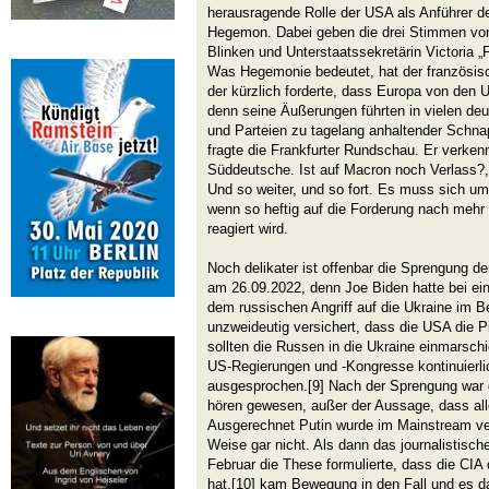
herausragende Rolle der USA als Anführer de
Hegemon. Dabei geben die drei Stimmen von
Blinken und Unterstaatssekretärin Victoria 
Was Hegemonie bedeutet, hat der französisc
der kürzlich forderte, dass Europa von den 
denn seine Äußerungen führten in vielen de
und Parteien zu tagelang anhaltender Schna
fragte die Frankfurter Rundschau. Er verkenn
Süddeutsche. Ist auf Macron noch Verlass?,
Und so weiter, und so fort. Es muss sich um
wenn so heftig auf die Forderung nach me
reagiert wird.
Noch delikater ist offenbar die Sprengung d
am 26.09.2022, denn Joe Biden hatte bei ei
dem russischen Angriff auf die Ukraine im 
unzweideutig versichert, dass die USA die P
sollten die Russen in die Ukraine einmarsch
US-Regierungen und -Kongresse kontinuierli
ausgesprochen.[9] Nach der Sprengung war d
hören gewesen, außer der Aussage, dass al
Ausgerechnet Putin wurde im Mainstream verd
Weise gar nicht. Als dann das journalistisc
Februar die These formulierte, dass die CI
hat,[10] kam Bewegung in den Fall und es da