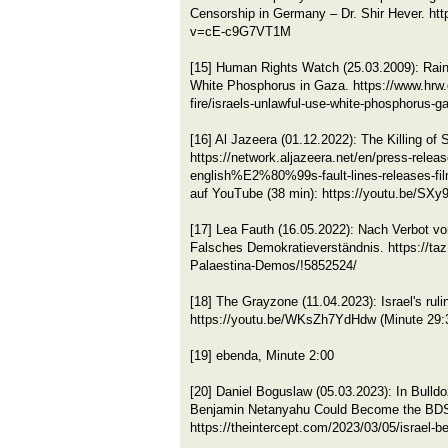
Censorship in Germany – Dr. Shir Hever. ht
v=cE-c9G7VT1M
[15] Human Rights Watch (25.03.2009): Rain o
White Phosphorus in Gaza. https://www.hrw.o
fire/israels-unlawful-use-white-phosphorus-g
[16] Al Jazeera (01.12.2022): The Killing of 
https://network.aljazeera.net/en/press-releas
english%E2%80%99s-fault-lines-releases-film
auf YouTube (38 min): https://youtu.be/S
[17] Lea Fauth (16.05.2022): Nach Verbot v
Falsches Demokratieverständnis. https://ta
Palaestina-Demos/!5852524/
[18] The Grayzone (11.04.2023): Israel's rul
https://youtu.be/WKsZh7YdHdw (Minute 29:
[19] ebenda, Minute 2:00
[20] Daniel Boguslaw (05.03.2023): In Bulld
Benjamin Netanyahu Could Become the BDS 
https://theintercept.com/2023/03/05/israel-