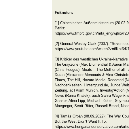
Fußnoten:
[1] Chinesisches Außenministerium (20.02.
Perils:
https://www.fmprc.gov.cn/mfa_eng/wjbxw/2
[2] General Wesley Clark (2007): "Seven coun
https://www.youtube.com/watch?v=6Knt3rK
[3] Kritiker des westlichen Ukraine-Narrativ
The Grayzone (Max Blumenthal & Aaron Mat
(Chris Hedges), Moats – The Mother of all 
Duran (Alexander Mercouris & Alex Christofo
Times, The Hill, Novara Media, Redacted (Na
Nachdenkseiten, Hintergrund.de, Junge Wel
Zeitung, acTVism Munich, Investig'Action (
News (Rania Khalek); auch Sahra Wagenknec
Ganser, Alina Lipp, Michael Lüders, Seymou
Macgregor, Scott Ritter, Russell Brand, N
[4] Tamás Orbán (08.09.2022): The War Co
But the West Didn’t Want It To.
https://www.hungarianconservative.com/articl