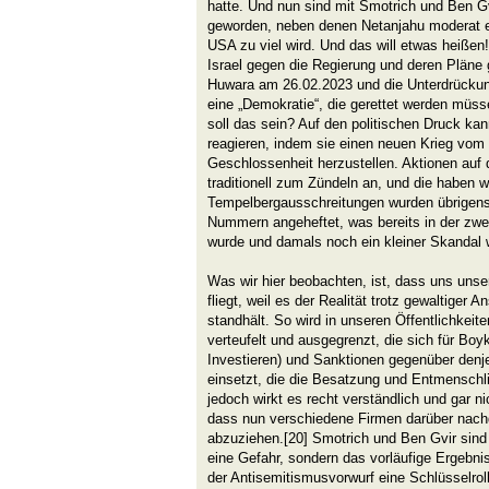
hatte. Und nun sind mit Smotrich und Ben Gvi
geworden, neben denen Netanjahu moderat e
USA zu viel wird. Und das will etwas heißen
Israel gegen die Regierung und deren Pläne
Huwara am 26.02.2023 und die Unterdrückun
eine „Demokratie“, die gerettet werden müss
soll das sein? Auf den politischen Druck ka
reagieren, indem sie einen neuen Krieg vom
Geschlossenheit herzustellen. Aktionen auf
traditionell zum Zündeln an, und die haben wi
Tempelbergausschreitungen wurden übrigens
Nummern angeheftet, was bereits in der zwe
wurde und damals noch ein kleiner Skandal w
Was wir hier beobachten, ist, dass uns unse
fliegt, weil es der Realität trotz gewaltiger
standhält. So wird in unseren Öffentlichkei
verteufelt und ausgegrenzt, die sich für Boyk
Investieren) und Sanktionen gegenüber denje
einsetzt, die die Besatzung und Entmenschli
jedoch wirkt es recht verständlich und gar n
dass nun verschiedene Firmen darüber nachde
abzuziehen.[20] Smotrich und Ben Gvir sind 
eine Gefahr, sondern das vorläufige Ergebnis
der Antisemitismusvorwurf eine Schlüsselroll