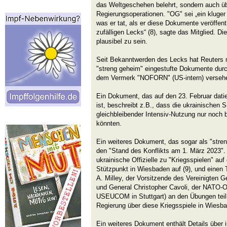
das Weltgeschehen belehrt, sondern auch ü
Regierungsoperationen. "OG" sei „ein kluger
was er tat, als er diese Dokumente veröffent
zufälligen Lecks“ (8), sagte das Mitglied. 
plausibel zu sein.
Seit Bekanntwerden des Lecks hat Reuters 
"streng geheim" eingestufte Dokumente dur
dem Vermerk "NOFORN" (US-intern) versehe
Ein Dokument, das auf den 23. Februar datier
ist, beschreibt z.B., dass die ukrainischen
gleichbleibender Intensiv-Nutzung nur noch 
könnten.
Ein weiteres Dokument, das sogar als "streng
den "Stand des Konflikts am 1. März 2023".
ukrainische Offizielle zu "Kriegsspielen" a
Stützpunkt in Wiesbaden auf (9), und einen
A. Milley, der Vorsitzende des Vereinigten G
und General Christopher Cavoli, der NATO-O
USEUCOM in Stuttgart) an den Übungen teil.
Regierung über diese Kriegsspiele in Wiesba
Ein weiteres Dokument enthält Details über