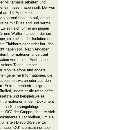
er Militärbasis arbeiten und
geheimnissen haben soll. Der von
d am 13. April 2023
 von Verbündeten auf, enthüllte
kraine mit Russland und setzte
Es soll sich um einen jungen
tär und Waffen handeln, der die
, die sich in der Isolation der
ein Clubhaus gegründet hat, das
icht haben soll. Nach Angaben
den Informationen anvertraut
chen vorenthielt. Auch habe
 seines Tages in einer
er Mobiltelefone und andere
nen geheime Informationen, die
espeichert waren oder aus den
n. Er kommentierte einige der
glied, indem er die rätselhafte
setzte und beispielsweise
 Informationen in dem Dokument
dische Staatsangehörige
te "OG" der Gruppe, dass er sich
Dokumente zu schreiben, um sie
ollierten Discord-Server zu
s habe "OG" sie nicht nur über