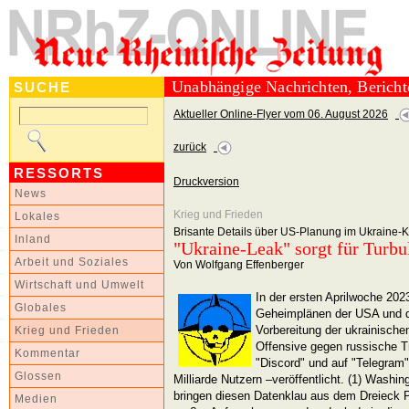
Unabhängige Nachrichten, Berich
SUCHE
Aktueller Online-Flyer vom 06. August 2026
zurück
RESSORTS
Druckversion
News
Krieg und Frieden
Lokales
Brisante Details über US-Planung im Ukraine-K
Inland
"Ukraine-Leak" sorgt für Turbu
Arbeit und Soziales
Von Wolfgang Effenberger
Wirtschaft und Umwelt
In der ersten Aprilwoche 20
Globales
Geheimplänen der USA und d
Vorbereitung der ukrainischen
Krieg und Frieden
Offensive gegen russische Tr
Kommentar
"Discord" und auf "Telegram"
Glossen
Milliarde Nutzern –veröffentlicht. (1) Washi
bringen diesen Datenklau aus dem Dreieck
Medien