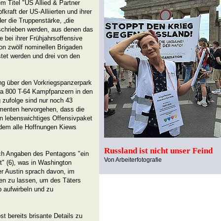
em Titel "US Allied & Partner
raft der US-Alliierten und ihrer
 der die Truppenstärke, „die
eschrieben werden, aus denen das
 bei ihrer Frühjahrsoffensive
von zwölf nominellen Brigaden
tet werden und drei von den
ng über den Vorkriegspanzerpark
twa 800 T-64 Kampfpanzern in den
zufolge sind nur noch 43
menten hervorgehen, dass die
in lebenswichtiges Offensivpaket
 dem alle Hoffnungen Kiews
Russland ist nicht unser Feind
ach Angaben des Pentagons "ein
Von Arbeiterfotografie
it" (6), was in Washington
er Austin sprach davon, im
en zu lassen, um des Täters
b aufwirbeln und zu
st bereits brisante Details zu