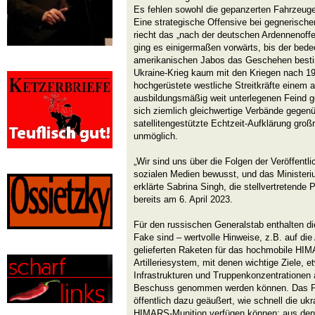
Es fehlen sowohl die gepanzerten Fahrzeuge
Eine strategische Offensive bei gegnerische
riecht das „nach der deutschen Ardennenof
ging es einigermaßen vorwärts, bis der bede
amerikanischen Jabos das Geschehen bestim
Ukraine-Krieg kaum mit den Kriegen nach 19
hochgerüstete westliche Streitkräfte einem 
ausbildungsmäßig weit unterlegenen Feind g
sich ziemlich gleichwertige Verbände gegen
satellitengestützte Echtzeit-Aufklärung gro
unmöglich.
„Wir sind uns über die Folgen der Veröffent
sozialen Medien bewusst, und das Ministeriu
erklärte Sabrina Singh, die stellvertretend
bereits am 6. April 2023.
Für den russischen Generalstab enthalten d
Fake sind – wertvolle Hinweise, z.B. auf di
gelieferten Raketen für das hochmobile HI
Artilleriesystem, mit denen wichtige Ziele, e
Infrastrukturen und Truppenkonzentrationen 
Beschuss genommen werden können. Das Pen
öffentlich dazu geäußert, wie schnell die uk
HIMARS-Munition verfügen können; aus den