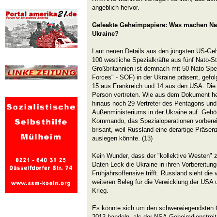
angeblich hervor.
Geleakte Geheimpapiere: Was machen Nato
Ukraine?
Laut neuen Details aus den jüngsten US-Geh
100 westliche Spezialkräfte aus fünf Nato-St
Großbritannien ist demnach mit 50 Nato-Spez
Forces" - SOF) in der Ukraine präsent, gefol
15 aus Frankreich und 14 aus den USA. Die 
Person vertreten. Wie aus dem Dokument her
hinaus noch 29 Vertreter des Pentagons un
Außenministeriums in der Ukraine auf. Geh
Kommando, das Spezialoperationen vorberei
brisant, weil Russland eine derartige Präsen
auslegen könnte. (13)
Kein Wunder, dass der "kollektive Westen" zut
Daten-Leck die Ukraine in ihren Vorbereitung
Frühjahrsoffensive trifft. Russland sieht die
weiteren Beleg für die Verwicklung der USA
Krieg.
Es könnte sich um den schwerwiegendsten G
2013 handeln, als der NSA-Geheimdienstmi