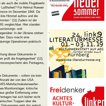
 als auch die mobile Flugabwehr.
r Lufthoheit? Für Helmut Roewer
fensive im Dezember 1944. Da
ckte Himmel aufriss und die
mten.“ (11) Zudem ist der
91 vergleichbar. Hier standen
ausrüstungs- und
egenüber. In der Ukraine stehen
über. Dazu macht eine
ßräumige Operationen praktisch
lichung dieser Dokumente in
m prüft die Angelegenheit“ (12),
e Pressesprecherin des Pentagons,
ie Dokumente – sofern sie kein
e Anzahl der von den USA
MARS-Mehrfachraketenwerfer-
twa Munitionslager, kritische
aus großer Entfernung unter
tagon hat sich bisher nicht
rainischen Truppen über die
 Dokumenten geht das jedoch