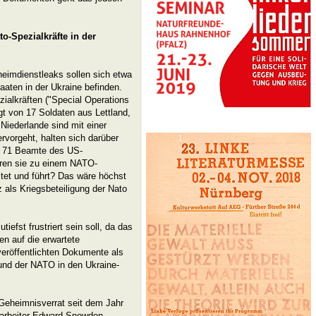
-Spezialkräfte in der
eimdienstleaks sollen sich etwa
aaten in der Ukraine befinden.
ialkräften ("Special Operations
gt von 17 Soldaten aus Lettland,
Niederlande sind mit einer
vorgeht, halten sich darüber
d 71 Beamte des US-
ören sie zu einem NATO-
tet und führt? Das wäre höchst
z als Kriegsbeteiligung der Nato
iefst frustriert sein soll, da das
en auf die erwartete
 veröffentlichten Dokumente als
 und der NATO in den Ukraine-
eheimnisverrat seit dem Jahr
tarbeiter Edward Snowden