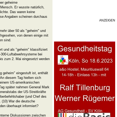
ber geheime
 Mensch. Er wusste natürlich,
lichte. Das waren keine
Diese Angaben scheinen durchaus
ANZEIGEN
mehr über 50 als "geheim" und
chgesehen, von denen einige mit
n sind.
t und als "geheim" klassifiziert
 S-300-Luftabwehrsysteme bei
bis zum 2. Mai eingesetzt werden
 geheim" eingestuft ist, enthält
 An diesem Tag hielten sich
uf einem US-amerikanischen
 Tag später nahmen General Mark
eneralstabs der US-Streitkräfte
berbefehlshaber (und Chef des
 (10) War die deutsche
den überhaupt informiert?
 interne Diskussionen zwischen