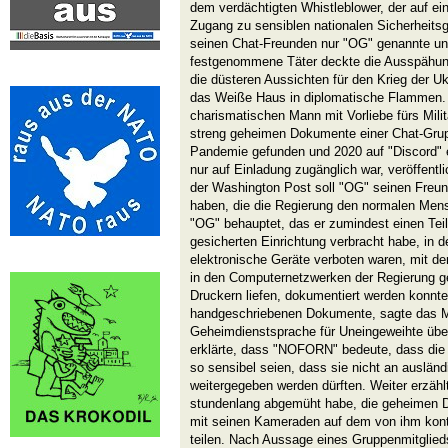
dem verdächtigten Whistleblower, der auf ein
Zugang zu sensiblen nationalen Sicherheits
seinen Chat-Freunden nur "OG" genannte un
festgenommene Täter deckte die Ausspähung
die düsteren Aussichten für den Krieg der U
das Weiße Haus in diplomatische Flammen. 
charismatischen Mann mit Vorliebe fürs Mili
streng geheimen Dokumente einer Chat-Gruppe
Pandemie gefunden und 2020 auf "Discord" 
nur auf Einladung zugänglich war, veröffentl
der Washington Post soll "OG" seinen Freun
haben, die die Regierung den normalen Mens
"OG" behauptet, das er zumindest einen Teil
gesicherten Einrichtung verbracht habe, in d
elektronische Geräte verboten waren, mit de
in den Computernetzwerken der Regierung g
Druckern liefen, dokumentiert werden konnte
handgeschriebenen Dokumente, sagte das Mit
Geheimdienstsprache für Uneingeweihte über
erklärte, dass "NOFORN" bedeute, dass die
so sensibel seien, dass sie nicht an auslän
weitergegeben werden dürften. Weiter erzähl
stundenlang abgemüht habe, die geheimen 
mit seinen Kameraden auf dem von ihm kontr
teilen. Nach Aussage eines Gruppenmitglied