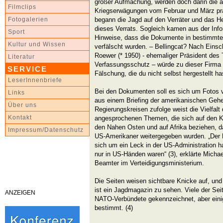
großer Aufmachung, werden doch darin die 
Filmclips
Kriegserwägungen vom Februar und März prak
begann die Jagd auf den Verräter und das H
Fotogalerien
dieses Verrats. Sogleich kamen aus der Info
Sport
Hinweise, dass die Dokumente in bestimmten
Kultur und Wissen
verfälscht wurden. – Bellingcat? Nach Eins
Roewer (* 1950) - ehemaliger Präsident des
Literatur
Verfassungsschutz – würde zu dieser Firma 
SERVICE
Fälschung, die du nicht selbst hergestellt has
LeserInnenbriefe
Bei den Dokumenten soll es sich um Fotos 
Links
aus einem Briefing der amerikanischen Geh
Über uns
Regierungskreisen zufolge weist die Vielfalt
Kontakt
angesprochenen Themen, die sich auf den Kri
den Nahen Osten und auf Afrika beziehen, d
Impressum/Datenschutz
US-Amerikaner weitergegeben wurden. „Der Fo
sich um ein Leck in der US-Administration h
nur in US-Händen waren“ (3), erklärte Micha
Beamter im Verteidigungsministerium.
Die Seiten weisen sichtbare Knicke auf, und
ist ein Jagdmagazin zu sehen. Viele der Seit
ANZEIGEN
NATO-Verbündete gekennzeichnet, aber eini
bestimmt. (4)