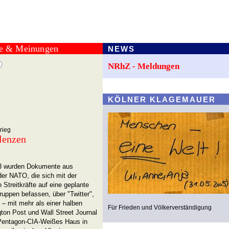
te & Meinungen
NEWS
NRhZ - Meldungen
KÖLNER KLAGEMAUER
rieg
lenzen
23 wurden Dokumente aus
er NATO, die sich mit der
 Streitkräfte auf eine geplante
uppen befassen, über "Twitter",
 – mit mehr als einer halben
Für Frieden und Völkerverständigung
ngton Post und Wall Street Journal
 Pentagon-CIA-Weißes Haus in