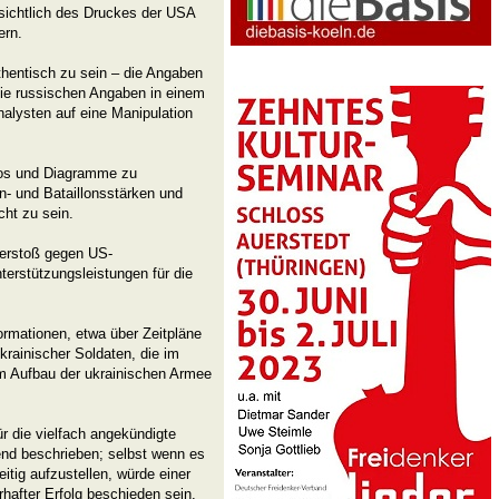
ichtlich des Druckes der USA
ern.
thentisch zu sein – die Angaben
die russischen Angaben in einem
nalysten auf eine Manipulation
tos und Diagramme zu
n- und Bataillonsstärken und
ht zu sein.
Verstoß gegen US-
terstützungsleistungen für die
formationen, etwa über Zeitpläne
krainischer Soldaten, die im
m Aufbau der ukrainischen Armee
r die vielfach angekündigte
end beschrieben; selbst wenn es
itig aufzustellen, würde einer
hafter Erfolg beschieden sein.