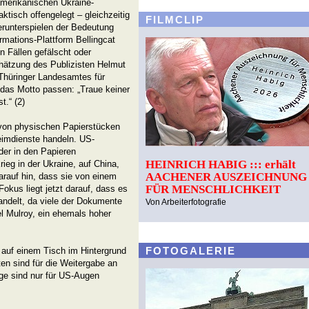
amerikanischen Ukraine-
tisch offengelegt – gleichzeitig
FILMCLIP
erunterspielen der Bedeutung
rmations-Plattform Bellingcat
 Fällen gefälscht oder
chätzung des Publizisten Helmut
 Thüringer Landesamtes für
das Motto passen: „Traue keiner
t.“ (2)
von physischen Papierstücken
eimdienste handeln. US-
 der in den Papieren
HEINRICH HABIG ::: erhält
eg in der Ukraine, auf China,
AACHENER AUSZEICHNUNG
arauf hin, dass sie von einem
FÜR MENSCHLICHKEIT
kus liegt jetzt darauf, dass es
andelt, da viele der Dokumente
Von Arbeiterfotografie
el Mulroy, ein ehemals hoher
FOTOGALERIE
 auf einem Tisch im Hintergrund
en sind für die Weitergabe an
ge sind nur für US-Augen