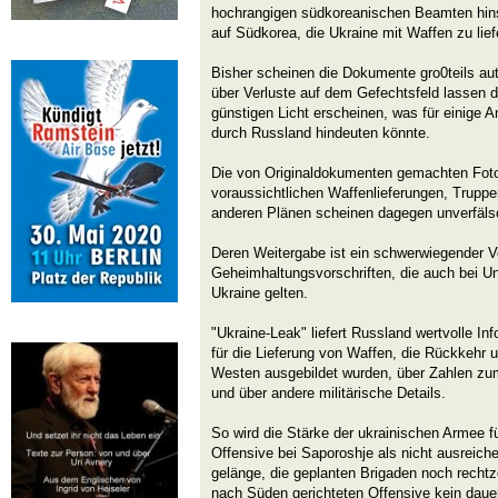
hochrangigen südkoreanischen Beamten hins
auf Südkorea, die Ukraine mit Waffen zu lief
Bisher scheinen die Dokumente gro0teils au
über Verluste auf dem Gefechtsfeld lassen 
günstigen Licht erscheinen, was für einige A
durch Russland hindeuten könnte.
Die von Originaldokumenten gemachten Fo
voraussichtlichen Waffenlieferungen, Truppe
anderen Plänen scheinen dagegen unverfälsc
Deren Weitergabe ist ein schwerwiegender 
Geheimhaltungsvorschriften, die auch bei Un
Ukraine gelten.
"Ukraine-Leak" liefert Russland wertvolle In
für die Lieferung von Waffen, die Rückkehr u
Westen ausgebildet wurden, über Zahlen zu
und über andere militärische Details.
So wird die Stärke der ukrainischen Armee fü
Offensive bei Saporoshje als nicht ausreich
gelänge, die geplanten Brigaden noch rechtze
nach Süden gerichteten Offensive kein dauer