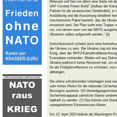
Relevant soll hier vor allem eine Seite mit d
UAF Combat Power Build" (Aufbau der Kampfk
Partner für die ukrainischen Streitkräfte), in
Ausbildung und die Ausrüstung detailliert b
mechanisierte Paket besteht, das die Ukraine
einsetzen wird. Der Plan sieht eine Truppe 
vor, von denen neun von der NATO ausgerüs
Ukrainern selbst aufgestellt werden.“ (5)
Aufschlussreich scheint auch eine Anmerku
der Ukraine zu sein. Die Ukraine zog mit e
Krieg, aber der NATO-Kampfkraftberechnung 
Exemplare vorhanden. Weiter soll aus Doku
Ukraine praktisch keine Reserven hat, um e
für die Frühjahrsoffensive zu schnüren, von
abhängen.
Die online zirkulierenden Unterlagen sind n
sehr hohes Risiko für die nationale Sicherhe
Besorgnis auslöste. US-Verteidigungsminist
Sicherheitsapparat sämtliche Steine umdreh
habhaft zu werden. (7) Das könnte viel Stau
unangenehmen Erkenntnissen führen.
Am 12. April 2023 lieferte die Washington Po