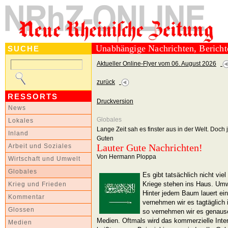
Unabhängige Nachrichten, Berich
SUCHE
Aktueller Online-Flyer vom 06. August 2026
zurück
RESSORTS
Druckversion
News
Globales
Lokales
Lange Zeit sah es finster aus in der Welt. Doch
Inland
Guten
Lauter Gute Nachrichten!
Arbeit und Soziales
Von Hermann Ploppa
Wirtschaft und Umwelt
Globales
Es gibt tatsächlich nicht vie
Kriege stehen ins Haus. Umw
Krieg und Frieden
Hinter jedem Baum lauert ei
Kommentar
vernehmen wir es tagtäglich
Glossen
so vernehmen wir es genauso
Medien. Oftmals wird das kommerzielle Inte
Medien