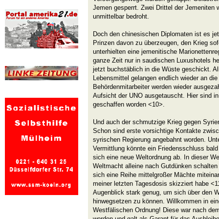
Jemen gesperrt. Zwei Drittel der Jemeniten
unmittelbar bedroht.
Doch den chinesischen Diplomaten ist es jet
Prinzen davon zu überzeugen, den Krieg sof
unterhielten eine jemenitische Marionettenre
ganze Zeit nur in saudischen Luxushotels h
jetzt buchstäblich in die Wüste geschickt. A
Lebensmittel gelangen endlich wieder an di
Behördenmitarbeiter werden wieder ausgeza
Aufsicht der UNO ausgetauscht. Hier sind in
geschaffen worden <10>.
Und auch der schmutzige Krieg gegen Syrie
Schon sind erste vorsichtige Kontakte zwis
syrischen Regierung angebahnt worden. Unte
Vermittlung könnte ein Friedensschluss bald
sich eine neue Weltordnung ab. In dieser We
Weltmacht alleine nach Gutdünken schalten
sich eine Reihe mittelgroßer Mächte miteinan
meiner letzten Tagesdosis skizziert habe <1
Augenblick stark genug, um sich über den W
hinwegsetzen zu können. Willkommen in ein
Westfälischen Ordnung! Diese war nach dem 
worden und galt als Garant für das Ausbleibe