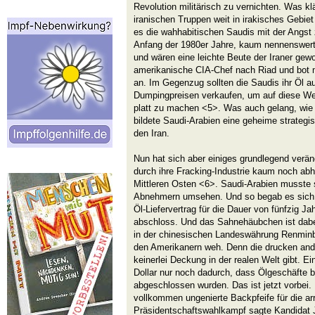
Revolution militärisch zu vernichten. Was kl
iranischen Truppen weit in irakisches Gebi
es die wahhabitischen Saudis mit der Angst 
Anfang der 1980er Jahre, kaum nennenswerte
und wären eine leichte Beute der Iraner ge
amerikanische CIA-Chef nach Riad und bot mi
an. Im Gegenzug sollten die Saudis ihr Öl 
Dumpingpreisen verkaufen, um auf diese We
platt zu machen <5>. Was auch gelang, wie 
bildete Saudi-Arabien eine geheime strategis
den Iran.
Nun hat sich aber einiges grundlegend verä
durch ihre Fracking-Industrie kaum noch ab
Mittleren Osten <6>. Saudi-Arabien musste
Abnehmern umsehen. Und so begab es sich 
Öl-Liefervertrag für die Dauer von fünfzig Ja
abschloss. Und das Sahnehäubchen ist dabe
in der chinesischen Landeswährung Renminb
den Amerikanern weh. Denn die drucken anda
keinerlei Deckung in der realen Welt gibt. Ei
Dollar nur noch dadurch, dass Ölgeschäfte bi
abgeschlossen wurden. Das ist jetzt vorbei.
vollkommen ungenierte Backpfeife für die a
Präsidentschaftswahlkampf sagte Kandidat J