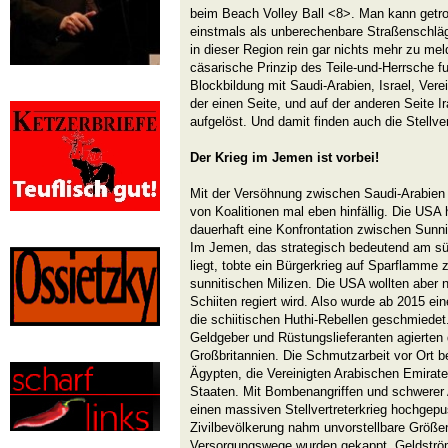
beim Beach Volley Ball <8>. Man kann getr
einstmals als unberechenbare Straßenschläge
in dieser Region rein gar nichts mehr zu me
cäsarische Prinzip des Teile-und-Herrsche fu
Blockbildung mit Saudi-Arabien, Israel, Vere
der einen Seite, und auf der anderen Seite Ir
aufgelöst. Und damit finden auch die Stellve
Der Krieg im Jemen ist vorbei!
Mit der Versöhnung zwischen Saudi-Arabien
von Koalitionen mal eben hinfällig. Die USA h
dauerhaft eine Konfrontation zwischen Sunn
Im Jemen, das strategisch bedeutend am s
liegt, tobte ein Bürgerkrieg auf Sparflamme 
sunnitischen Milizen. Die USA wollten aber 
Schiiten regiert wird. Also wurde ab 2015 ein
die schiitischen Huthi-Rebellen geschmiedet.
Geldgeber und Rüstungslieferanten agierten
Großbritannien. Die Schmutzarbeit vor Ort b
Ägypten, die Vereinigten Arabischen Emirate
Staaten. Mit Bombenangriffen und schwerer Ar
einen massiven Stellvertreterkrieg hochgepu
Zivilbevölkerung nahm unvorstellbare Größe
Versorgungswege wurden gekappt. Geldströme