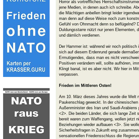
Horror als vortreffliches Herrschaftsinstrume
jene Medien, in denen auch ich schreibe. Ab
die Mächtigen anbellen bringt leider irgendw
man denn auf diese Weise noch zum konstru
Gefühl von Ohnmacht denn so beflügelnd? D
Duldungsstarre nützt nur jenen Elementen, 
und dämlich verdienen.
Der Hammer ist: während wir noch politisch 
sich auf diesem Erdenrund gerade dermaßen 
Ermutigendes, dass man es nicht verschweig
Positiven verändern will, sollte aufhören, i
Klingt banal, ist es aber nicht. Wir hier in Mi
verpassen.
Frieden im Mittleren Osten!
Am 10. März dieses Jahres wurde die Welt 
Paukenschlag geweckt. In der chinesischen 
Außenminister des Iran und Saudi-Arabiens 
<2>. Die beiden Länder, die sich lange Zeit 
bereit waren zum Waffengang, wollen jetzt ni
Beziehungen wieder aufbauen <3>. Sie wollen
Sicherheitsfragen in Zukunft eng zusammenar
sensationellen Friedensschluss die Regierun