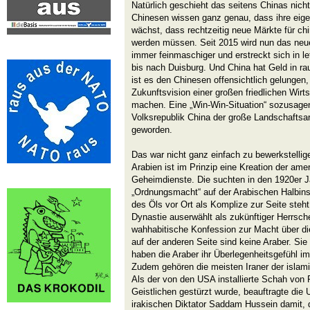
Natürlich geschieht das seitens Chinas nich
Chinesen wissen ganz genau, dass ihre eige
wächst, dass rechtzeitig neue Märkte für ch
werden müssen. Seit 2015 wird nun das neu
immer feinmaschiger und erstreckt sich in 
bis nach Duisburg. Und China hat Geld in r
ist es den Chinesen offensichtlich gelungen
Zukunftsvision einer großen friedlichen Wir
machen. Eine „Win-Win-Situation“ sozusagen.
Volksrepublik China der große Landschaftsar
geworden.
Das war nicht ganz einfach zu bewerkstelli
Arabien ist im Prinzip eine Kreation der am
Geheimdienste. Die suchten in den 1920er J
„Ordnungsmacht“ auf der Arabischen Halbins
des Öls vor Ort als Komplize zur Seite steh
Dynastie auserwählt als zukünftiger Herrsch
wahhabitische Konfession zur Macht über die
auf der anderen Seite sind keine Araber. Sie 
haben die Araber ihr Überlegenheitsgefühl i
Zudem gehören die meisten Iraner der islam
Als der von den USA installierte Schah von 
Geistlichen gestürzt wurde, beauftragte die
irakischen Diktator Saddam Hussein damit, di