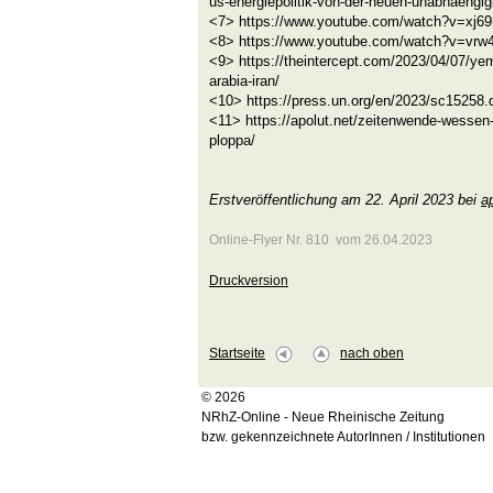
us-energiepolitik-von-der-neuen-unabhaengig
<7> https://www.youtube.com/watch?v=xj
<8> https://www.youtube.com/watch?v=vr
<9> https://theintercept.com/2023/04/07/yem
arabia-iran/
<10> https://press.un.org/en/2023/sc15258.
<11> https://apolut.net/zeitenwende-wesse
ploppa/
Erstveröffentlichung am 22. April 2023 bei
a
Online-Flyer Nr. 810 vom 26.04.2023
Druckversion
Startseite
nach oben
© 2026
NRhZ-Online - Neue Rheinische Zeitung
bzw. gekennzeichnete AutorInnen / Institutionen