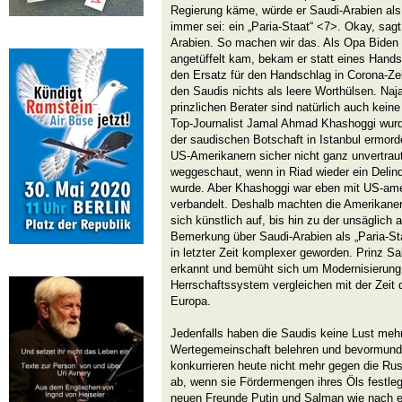
Regierung käme, würde er Saudi-Arabien al
immer sei: ein „Paria-Staat“ <7>. Okay, sag
Arabien. So machen wir das. Als Opa Biden 
angetüffelt kam, bekam er statt eines Hands
den Ersatz für den Handschlag in Corona-Zei
den Saudis nichts als leere Worthülsen. Naj
prinzlichen Berater sind natürlich auch kei
Top-Journalist Jamal Ahmad Khashoggi wurd
der saudischen Botschaft in Istanbul ermord
US-Amerikanern sicher nicht ganz unvertrau
weggeschaut, wenn in Riad wieder ein Delin
wurde. Aber Khashoggi war eben mit US-am
verbandelt. Deshalb machten die Amerikaner
sich künstlich auf, bis hin zu der unsäglic
Bemerkung über Saudi-Arabien als „Paria-Staa
in letzter Zeit komplexer geworden. Prinz Sa
erkannt und bemüht sich um Modernisierung 
Herrschaftssystem vergleichen mit der Zeit 
Europa.
Jedenfalls haben die Saudis keine Lust mehr
Wertegemeinschaft belehren und bevormund
konkurrieren heute nicht mehr gegen die Ru
ab, wenn sie Fördermengen ihres Öls festleg
neuen Freunde Putin und Salman wie nach 