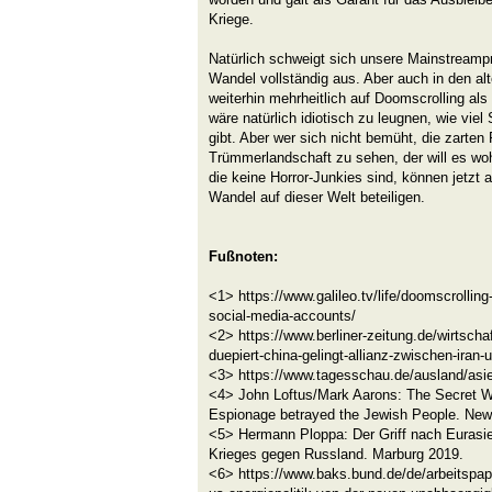
Kriege.
Natürlich schweigt sich unsere Mainstreamp
Wandel vollständig aus. Aber auch in den al
weiterhin mehrheitlich auf Doomscrolling al
wäre natürlich idiotisch zu leugnen, wie viel
gibt. Aber wer sich nicht bemüht, die zarten 
Trümmerlandschaft zu sehen, der will es woh
die keine Horror-Junkies sind, können jetzt
Wandel auf dieser Welt beteiligen.
Fußnoten:
<1> https://www.galileo.tv/life/doomscrollin
social-media-accounts/
<2> https://www.berliner-zeitung.de/wirtsch
duepiert-china-gelingt-allianz-zwischen-iran-
<3> https://www.tagesschau.de/ausland/asie
<4> John Loftus/Mark Aarons: The Secret 
Espionage betrayed the Jewish People. New
<5> Hermann Ploppa: Der Griff nach Eurasie
Krieges gegen Russland. Marburg 2019.
<6> https://www.baks.bund.de/de/arbeitspapi