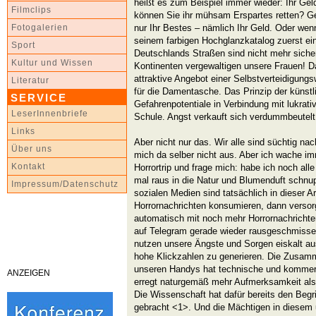
heißt es zum Beispiel immer wieder: Ihr Geld
Filmclips
können Sie ihr mühsam Erspartes retten? Ge
nur Ihr Bestes – nämlich Ihr Geld. Oder wen
Fotogalerien
seinem farbigen Hochglanzkatalog zuerst ein
Sport
Deutschlands Straßen sind nicht mehr sich
Kultur und Wissen
Kontinenten vergewaltigen unsere Frauen! D
attraktive Angebot einer Selbstverteidigungs
Literatur
für die Damentasche. Das Prinzip der künst
SERVICE
Gefahrenpotentiale in Verbindung mit lukra
LeserInnenbriefe
Schule. Angst verkauft sich verdummbeutelt
Links
Aber nicht nur das. Wir alle sind süchtig na
Über uns
mich da selber nicht aus. Aber ich wache i
Kontakt
Horrortrip und frage mich: habe ich noch al
mal raus in die Natur und Blumenduft schnu
Impressum/Datenschutz
sozialen Medien sind tatsächlich in dieser A
Horrornachrichten konsumieren, dann versor
automatisch mit noch mehr Horrornachrichte
auf Telegram gerade wieder rausgeschmisse
nutzen unsere Ängste und Sorgen eiskalt au
hohe Klickzahlen zu generieren. Die Zusamm
unseren Handys hat technische und kommer
ANZEIGEN
erregt naturgemäß mehr Aufmerksamkeit als
Die Wissenschaft hat dafür bereits den Begri
gebracht <1>. Und die Mächtigen in diesem