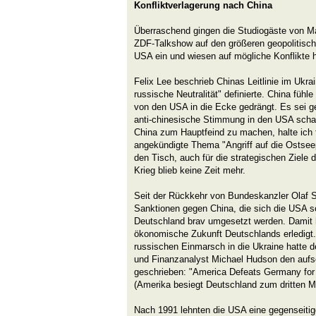
Konfliktverlagerung nach China
Überraschend gingen die Studiogäste von Ma
ZDF-Talkshow auf den größeren geopolitisch
USA ein und wiesen auf mögliche Konflikte h
Felix Lee beschrieb Chinas Leitlinie im Ukrain
russische Neutralität" definierte. China fühl
von den USA in die Ecke gedrängt. Es sei ge
anti-chinesische Stimmung in den USA scha
China zum Hauptfeind zu machen, halte ich f
angekündigte Thema "Angriff auf die Ostseep
den Tisch, auch für die strategischen Ziele
Krieg blieb keine Zeit mehr.
Seit der Rückkehr von Bundeskanzler Olaf Sc
Sanktionen gegen China, die sich die USA 
Deutschland brav umgesetzt werden. Damit h
ökonomische Zukunft Deutschlands erledig
russischen Einmarsch in die Ukraine hatte d
und Finanzanalyst Michael Hudson den aufs
geschrieben: "America Defeats Germany for 
(Amerika besiegt Deutschland zum dritten Ma
Nach 1991 lehnten die USA eine gegenseitig