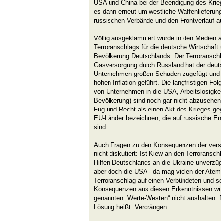
USA und China bei der Beendigung des Krieg
es dann erneut um westliche Waffenlieferunge
russischen Verbände und den Frontverlauf au
Völlig ausgeklammert wurde in den Medien 
Terroranschlags für die deutsche Wirtschaft 
Bevölkerung Deutschlands. Der Terroranschl
Gasversorgung durch Russland hat der deuts
Unternehmen großen Schaden zugefügt und z
hohen Inflation geführt. Die langfristigen F
von Unternehmen in die USA, Arbeitslosigke
Bevölkerung) sind noch gar nicht abzusehe
Fug und Recht als einen Akt des Krieges g
EU-Länder bezeichnen, die auf russische En
sind.
Auch Fragen zu den Konsequenzen der vers
nicht diskutiert: Ist Kiew an den Terroransch
Hilfen Deutschlands an die Ukraine unverzüg
aber doch die USA - da mag vielen der Atem
Terroranschlag auf einen Verbündeten und so
Konsequenzen aus diesen Erkenntnissen wü
genannten „Werte-Westen“ nicht aushalten.
Lösung heißt: Verdrängen.