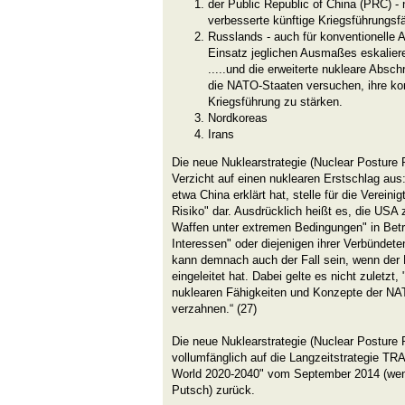
der Public Republic of China (PRC) -
verbesserte künftige Kriegsführungsf
Russlands - auch für konventionelle A
Einsatz jeglichen Ausmaßes eskalier
.....und die erweiterte nukleare Absc
die NATO-Staaten versuchen, ihre kon
Kriegsführung zu stärken.
Nordkoreas
Irans
Die neue Nuklearstrategie (Nuclear Posture R
Verzicht auf einen nuklearen Erstschlag aus:
etwa China erklärt hat, stelle für die Verein
Risiko" dar. Ausdrücklich heißt es, die USA
Waffen unter extremen Bedingungen" in Betrac
Interessen" oder diejenigen ihrer Verbündete
kann demnach auch der Fall sein, wenn der F
eingeleitet hat. Dabei gelte es nicht zuletzt,
nuklearen Fähigkeiten und Konzepte der NAT
verzahnen.“ (27)
Die neue Nuklearstrategie (Nuclear Posture R
vollumfänglich auf die Langzeitstrategie T
World 2020-2040" vom September 2014 (we
Putsch) zurück.