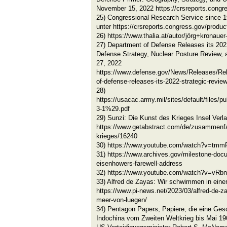
November 15, 2022 https://crsreports.congr
25) Congressional Research Service since
unter https://crsreports.congress.gov/produc
26) https://www.thalia.at/autor/jörg+kronaue
27) Department of Defense Releases its 202
Defense Strategy, Nuclear Posture Review, 
27, 2022
https://www.defense.gov/News/Releases/Rel
of-defense-releases-its-2022-strategic-review
28)
https://usacac.army.mil/sites/default/fi
3-1%29.pdf
29) Sunzi: Die Kunst des Krieges Insel Verl
https://www.getabstract.com/de/zusammenfa
krieges/16240
30) https://www.youtube.com/watch?v=tmm
31) https://www.archives.gov/milestone-docu
eisenhowers-farewell-address
32) https://www.youtube.com/watch?v=vRb
33) Alfred de Zayas: Wir schwimmen in ein
https://www.pi-news.net/2023/03/alfred-de-
meer-von-luegen/
34) Pentagon Papers, Papiere, die eine Gesc
Indochina vom Zweiten Weltkrieg bis Mai 19