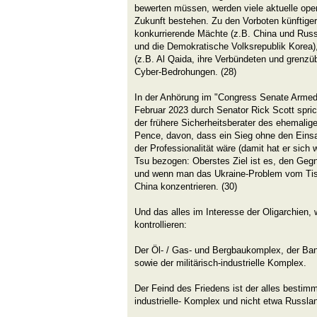
bewerten müssen, werden viele aktuelle ope
Zukunft bestehen. Zu den Vorboten künftiger
konkurrierende Mächte (z.B. China und Russ
und die Demokratische Volksrepublik Korea),
(z.B. Al Qaida, ihre Verbündeten und grenzü
Cyber-Bedrohungen. (28)
In der Anhörung im "Congress Senate Arme
Februar 2023 durch Senator Rick Scott spri
der frühere Sicherheitsberater des ehemali
Pence, davon, dass ein Sieg ohne den Einsa
der Professionalität wäre (damit hat er sich
Tsu bezogen: Oberstes Ziel ist es, den Geg
und wenn man das Ukraine-Problem vom Tis
China konzentrieren. (30)
Und das alles im Interesse der Oligarchien,
kontrollieren:
Der Öl- / Gas- und Bergbaukomplex, der Ba
sowie der militärisch-industrielle Komplex.
Der Feind des Friedens ist der alles bestimm
industrielle- Komplex und nicht etwa Russla