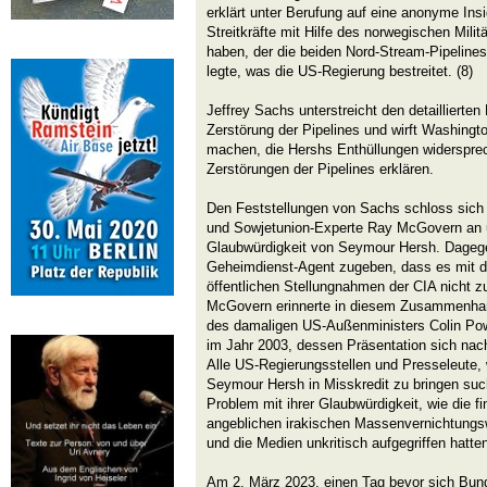
erklärt unter Berufung auf eine anonyme Ins
Streitkräfte mit Hilfe des norwegischen Milit
haben, der die beiden Nord-Stream-Pipeline
legte, was die US-Regierung bestreitet. (8)
Jeffrey Sachs unterstreicht den detaillierten
Zerstörung der Pipelines und wirft Washingt
machen, die Hershs Enthüllungen widersprec
Zerstörungen der Pipelines erklären.
Den Feststellungen von Sachs schloss sich 
und Sowjetunion-Experte Ray McGovern an u
Glaubwürdigkeit von Seymour Hersh. Dagege
Geheimdienst-Agent zugeben, dass es mit d
öffentlichen Stellungnahmen der CIA nicht z
McGovern erinnerte in diesem Zusammenhang
des damaligen US-Außenministers Colin Pow
im Jahr 2003, dessen Präsentation sich nach
Alle US-Regierungsstellen und Presseleute, 
Seymour Hersh in Misskredit zu bringen such
Problem mit ihrer Glaubwürdigkeit, wie die f
angeblichen irakischen Massenvernichtungsw
und die Medien unkritisch aufgegriffen hatten
Am 2. März 2023, einen Tag bevor sich Bund