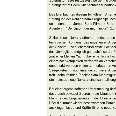
Sprengstoffreste festgestellt werden. Wurde
Sprengstoff mit dem Küchenmesser portioni
Das Drehbuch zu diesem tollkühnen Unterne
Sprengung der Nord-Stream-Erdgaspipelines 
soll, erinnert an James Bond-Filme, z.B. an
Agenten in "Der Spion, der mich liebte". (16)
Sollte dieses Narrativ stimmen, müsste den A
technischen Könnens, des ungeheuren Arbeit
der Geheim- und Sicherheitsdienste Hochach
das Unmögliche möglich gemacht“, so der Pu
„mit einer kleinen Yacht über eine Tonne ho
einem hochkomplexen Verfahren an verschied
unbemerkt von den vielen aufmerksamen Aug
Seegebietes in wochenlanger schwerer Arbeit 
freizuschaufelnden Pipelines am Meeresgrund
stellt dieses neue Narrativ eine wahrhaft ung
Bei einer ergebnisoffenen Untersuchung dar
dass auch bewusst Spuren in die Ukraine mi
Flamme des Engagements in der Ukraine zu
USA die immer wieder beschworenen Parole
ausklingen lasse und Kräfte für eine neue Ko