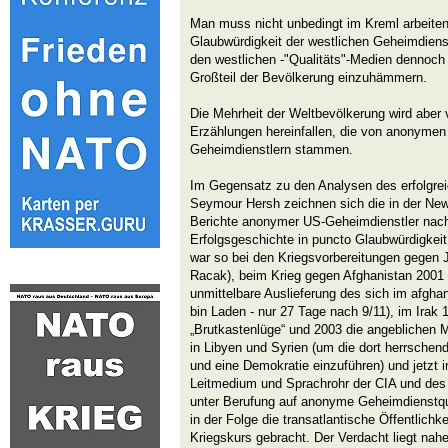
Man muss nicht unbedingt im Kreml arbeiten
Glaubwürdigkeit der westlichen Geheimdiens
den westlichen -"Qualitäts"-Medien dennoch 
Großteil der Bevölkerung einzuhämmern.
Die Mehrheit der Weltbevölkerung wird aber v
Erzählungen hereinfallen, die von anonymen
Geheimdienstlern stammen.
Im Gegensatz zu den Analysen des erfolgreic
Seymour Hersh zeichnen sich die in der New
Berichte anonymer US-Geheimdienstler nachw
Erfolgsgeschichte in puncto Glaubwürdigkeit
war so bei den Kriegsvorbereitungen gegen
Racak), beim Krieg gegen Afghanistan 2001 
unmittelbare Auslieferung des sich im afgh
bin Laden - nur 27 Tage nach 9/11), im Irak 
„Brutkastenlüge“ und 2003 die angeblichen
in Libyen und Syrien (um die dort herrsche
und eine Demokratie einzuführen) und jetzt i
Leitmedium und Sprachrohr der CIA und des
unter Berufung auf anonyme Geheimdienstque
in der Folge die transatlantische Öffentlichk
Kriegskurs gebracht. Der Verdacht liegt na