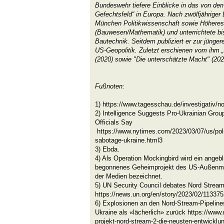
Bundeswehr tiefere Einblicke in das von de
Gefechtsfeld“ in Europa. Nach zwölfjähriger D
München Politikwissenschaft sowie Höhere
(Bauwesen/Mathematik) und unterrichtete bi
Bautechnik. Seitdem publiziert er zur jünge
US-Geopolitik. Zuletzt erschienen vom ih
(2020) sowie "Die unterschätzte Macht" (202
Fußnoten:
1) https://www.tagesschau.de/investigativ/n
2) Intelligence Suggests Pro-Ukrainian Grou
Officials Say
https://www.nytimes.com/2023/03/07/us/polit
sabotage-ukraine.html3
3) Ebda.
4) Als Operation Mockingbird wird ein angeb
begonnenes Geheimprojekt des US-Außenmin
der Medien bezeichnet.
5) UN Security Council debates Nord Stream 
https://news.un.org/en/story/2023/02/113375
6) Explosionen an den Nord-Stream-Pipelines
Ukraine als «lächerlich» zurück https://www.n
projekt-nord-stream-2-die-neusten-entwickl