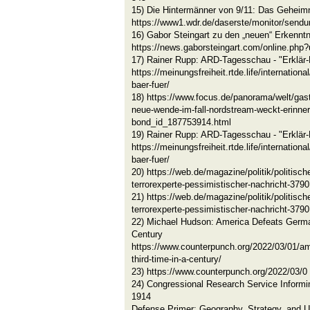
15) Die Hintermänner von 9/11: Das Geheimn
https://www1.wdr.de/daserste/monitor/sendu
16) Gabor Steingart zu den „neuen“ Erkennt
https://news.gaborsteingart.com/online.ph
17) Rainer Rupp: ARD-Tagesschau - "Erklär-B
https://meinungsfreiheit.rtde.life/internation
baer-fuer/
18) https://www.focus.de/panorama/welt/gast
neue-wende-im-fall-nordstream-weckt-erinne
bond_id_187753914.html
19) Rainer Rupp: ARD-Tagesschau - "Erklär-B
https://meinungsfreiheit.rtde.life/internation
baer-fuer/
20) https://web.de/magazine/politik/politisch
terrorexperte-pessimistischer-nachricht-379
21) https://web.de/magazine/politik/politisch
terrorexperte-pessimistischer-nachricht-379
22) Michael Hudson: America Defeats German
Century
https://www.counterpunch.org/2022/03/01/am
third-time-in-a-century/
23) https://www.counterpunch.org/2022/03/0
24) Congressional Research Service Informin
1914
Defense Primer: Geography, Strategy, and U