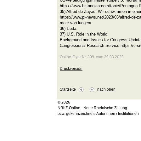
US-Verteidigungsminister Robert S. McNama
https://www.britannica.com/topic/Pentagon-
35) Alfred de Zayas: Wir schwimmen in ein
https://www.pi-news.net/2023/03/alfred-de-
meer-von-luegen/
36) Ebda.
37) U.S. Role in the World:
Background and Issues for Congress Update
Congressional Research Service https://crs
Online-Flyer Nr. 809 vom 29.03.2023
Druckversion
Startseite
nach oben
© 2026
NRhZ-Online - Neue Rheinische Zeitung
bzw. gekennzeichnete AutorInnen / Institutionen