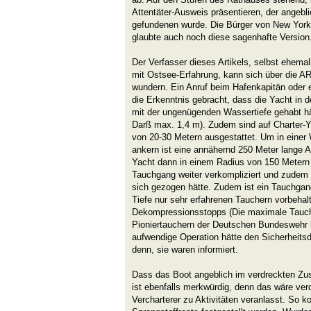
Attentäter-Ausweis präsentieren, der angeb
gefundenen wurde. Die Bürger von New York 
glaubte auch noch diese sagenhafte Version
Der Verfasser dieses Artikels, selbst ehemali
mit Ostsee-Erfahrung, kann sich über die A
wundern. Ein Anruf beim Hafenkapitän oder e
die Erkenntnis gebracht, dass die Yacht i
mit der ungenügenden Wassertiefe gehabt h
Darß max. 1,4 m). Zudem sind auf Charter-Y
von 20-30 Metern ausgestattet. Um in einer
ankern ist eine annähernd 250 Meter lange A
Yacht dann in einem Radius von 150 Metern 
Tauchgang weiter verkompliziert und zudem
sich gezogen hätte. Zudem ist ein Tauchgang
Tiefe nur sehr erfahrenen Tauchern vorbehalt
Dekompressionsstopps (Die maximale Tauch
Pioniertauchern der Deutschen Bundeswehr li
aufwendige Operation hätte den Sicherheitsd
denn, sie waren informiert.
Dass das Boot angeblich im verdreckten Zu
ist ebenfalls merkwürdig, denn das wäre ver
Vercharterer zu Aktivitäten veranlasst. So 