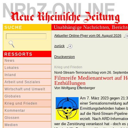
Unabhängige Nachrichten, Berich
SUCHE
Aktueller Online-Flyer vom 06. August 2026
zurück
RESSORTS
Druckversion
News
Krieg und Frieden
Lokales
Nord-Stream-Terroranschlag vom 26. Septemb
Inland
Filmreife Medienantwort auf He
Enthüllungen
Arbeit und Soziales
Von Wolfgang Effenberger
Wirtschaft und Umwelt
Globales
Am 7. März 2023 gegen 21:3
einer Sensationsmeldung auf
Krieg und Frieden
Ermittlungsbehörden haben b
Kommentar
auf die Nord-Stream-Pipeline
Glossen
erzielt. Nach ARD-Informatio
wer die Zerstörung veranlasst hat - doch es g
Medien