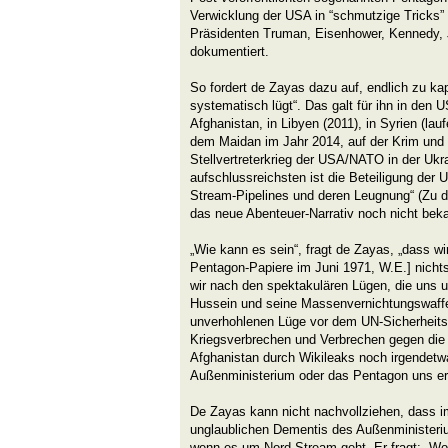
Verwicklung der USA in “schmutzige Tricks” 
Präsidenten Truman, Eisenhower, Kennedy,
dokumentiert.
So fordert de Zayas dazu auf, endlich zu ka
systematisch lügt“. Das galt für ihn in den 
Afghanistan, in Libyen (2011), in Syrien (lau
dem Maidan im Jahr 2014, auf der Krim und
Stellvertreterkrieg der USA/NATO in der Ukr
aufschlussreichsten ist die Beteiligung der
Stream-Pipelines und deren Leugnung“ (Zu 
das neue Abenteuer-Narrativ noch nicht beka
„Wie kann es sein“, fragt de Zayas, „dass wi
Pentagon-Papiere im Juni 1971, W.E.] nicht
wir nach den spektakulären Lügen, die uns
Hussein und seine Massenvernichtungswaffe
unverhohlenen Lüge vor dem UN-Sicherheitsr
Kriegsverbrechen und Verbrechen gegen die M
Afghanistan durch Wikileaks noch irgendet
Außenministerium oder das Pentagon uns erz
De Zayas kann nicht nachvollziehen, dass i
unglaublichen Dementis des Außenminister
wenn es um Nord-Stream geht. Er fragt: „Wor