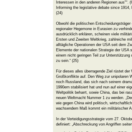
Interessen in den anderen Regionen aus"“. 
Informing the legislative debate since 1914, 
(24)
Obwohl die politischen Entscheidungsträger 
regionaler Hegemone in Eurasien zu verhinder
ausdrücklich erklären, scheinen viele militä
Ersten und Zweiten Weltkrieg, zahlreiche mil
alltägliche Operationen der USA seit dem Zwe
Elemente der nationalen Strategie der USA s
einem nicht geringen Teil zur Unterstützung
zu sein.“ (25)
Für dieses alles überragende Ziel rüstet der
Großkonflikte auf. Den Weg zur unipolaren W
noch Russland, das sich nach seinem drama
1990ern stabilisiert hat und nun auf einer ei
Weltpolitik beharrt, sowie China, das bei ras
neuen Weltmacht Nummer 1 zu werden. „De
wie gegen China wird politisch, wirtschaftlic
wachsendem Maß kommt ein militärischer Au
In der Verteidigungsstrategie vom 27. Oktob
definiert: „Abschreckung von Angriffen seiten