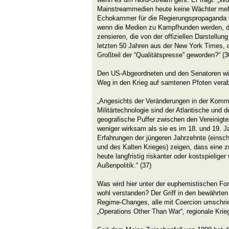
Mainstreammedien heute keine Wächter mehr
Echokammer für die Regierungspropaganda f
wenn die Medien zu Kampfhunden werden, di
zensieren, die von der offiziellen Darstellu
letzten 50 Jahren aus der New York Times,
Großteil der “Qualitätspresse” geworden?“ (3
Den US-Abgeordneten und den Senatoren wir
Weg in den Krieg auf samtenen Pfoten verab
„Angesichts der Veränderungen in der Kommu
Militärtechnologie sind der Atlantische und 
geografische Puffer zwischen den Vereinigte
weniger wirksam als sie es im 18. und 19. J
Erfahrungen der jüngeren Jahrzehnte (einschl
und des Kalten Krieges) zeigen, dass eine 
heute langfristig riskanter oder kostspielige
Außenpolitik.“ (37)
Was wird hier unter der euphemistischen For
wohl verstanden? Der Griff in den bewährte
Regime-Changes, alle mit Coercion umschri
„Operations Other Than War“, regionale Krie