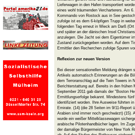
Lieferwagen in den Hafen transportiert word
eines wohl träumenden Vercharterers. Am 6.
Kommando von Rostock aus in See gestoch
zufolge ist es dem 6-köpfigen Trupp in weit
folgenden Tag erneut in Wieck am Darß (Or
und später an der dänischen Insel Christians
anzulegen. Die Jacht sei dem Eigentümer im
Zustand zurückgegeben worden. Auf dem Tis
Ermittler den Recherchen zufolge Spuren vo
Reflexion zur neuen Version
Bei dieser sensationellen Meldung drängen 
Artikels automatisch Erinnerungen an die B
dem Terroranschlag auf die Twin Towers in 
Berichterstattung auf. Bereits in den frühe
September 2011 gab damals der "Boston Hera
Ermittlungserfolge bekannt. Mindestens fünf
identifiziert worden. Ihre Ausweise führten i
Emirate. (14) (die 28 Seiten im 9/11-Report 
Arabien sind immer noch geschwärzt) (15). 
wurde ein weißer Mittelklassewagen sicherge
arabische Pilotenhandbücher lagen. Im Zuge
der damalige Bürgermeister von New York Ru
ab. Auf den Stufen des Rathauses stehend, l