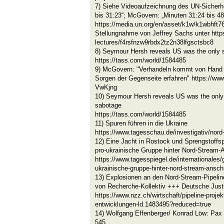
7) Siehe Videoaufzeichnung des UN-Sicherhe
bis 31:23“; McGovern: „Minuten 31:24 bis 48
https://media.un.org/en/asset/k1w/k1wbhft76
Stellungnahme von Jeffrey Sachs unter https
lectures/f4rsfnzw9rbdx2tz2n38lfgsctsbc8
8) Seymour Hersh reveals US was the only 
https://tass.com/world/1584485
9) McGovern: "Verhandeln kommt von Hand –
Sorgen der Gegenseite erfahren" https://
VwKjng
10) Seymour Hersh reveals US was the only
sabotage
https://tass.com/world/1584485
11) Spuren führen in die Ukraine
https://www.tagesschau.de/investigativ/nord
12) Eine Jacht in Rostock und Sprengstoff
pro-ukrainische Gruppe hinter Nord-Stream-
https://www.tagesspiegel.de/internationales
ukrainische-gruppe-hinter-nord-stream-ansc
13) Explosionen an den Nord-Stream-Pipelin
von Recherche-Kollektiv +++ Deutsche Justi
https://www.nzz.ch/wirtschaft/pipeline-proje
entwicklungen-ld.1483495?reduced=true
14) Wolfgang Effenberger/ Konrad Löw: Pax
545