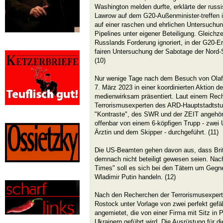
Washington melden durfte, erklärte der russ
Lawrow auf dem G20-Außenminister-treffen 
auf einer raschen und ehrlichen Untersuchu
Pipelines unter eigener Beteiligung. Gleichz
Russlands Forderung ignoriert, in der G20-Er
fairen Untersuchung der Sabotage der Nord-
(10)
Nur wenige Tage nach dem Besuch von Olaf
7. März 2023 in einer koordinierten Aktion de
medienwirksam präsentiert. Laut einem Re
Terrorismusexperten des ARD-Hauptstadtstu
"Kontraste", des SWR und der ZEIT angehör
offenbar von einem 6-köpfigen Trupp - zwei 
Ärztin und dem Skipper - durchgeführt. (11)
Die US-Beamten gehen davon aus, dass Bri
demnach nicht beteiligt gewesen seien. Nac
Times" soll es sich bei den Tätern um Gegn
Wladimir Putin handeln. (12)
Nach den Recherchen der Terrorismusexperten
Rostock unter Vorlage von zwei perfekt gef
angemietet, die von einer Firma mit Sitz in
Ukrainern geführt wird. Die Ausrüstung für 