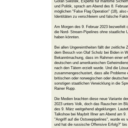
Göran Swistek, Experte für maritime Sicherh
und Politik, sprach am Abend des 8. Februa
möglichen "False Flag Operation" (18), al
Identitäten zu verschleiern und falsche Fak
Am Morgen des 9. Februar 2023 bezweifelt de
die Nord- Stream-Pipelines ohne staatliche 
haben könnten.
Bei allen Ungereimtheiten fällt der zeitlic
dem Besuch von Olaf Scholz bei Biden in W
Bekanntmachung, dass im Rahmen einer erf
deutschen und amerikanischen Geheimdienst
nach den Tätern erzielt wurde. Und die Lösun
zusammengeschustert, dass alle Probleme 
britischen oder norwegischen oder deutschen
sonstigen staatlichen Verwicklung in die Sp
Rainer Rupp.
Die Medien brachten diese neue Variante de
2023 unters Volk, doch das Rauschen im Blä
des 9. März weitgehend abgeklungen. Laute
Talkshow bei Maybrit Illner am Abend am 9
"Angriff auf die Ostseepipelines", wurde es
und hat die russische Offensive Erfolg?" bis