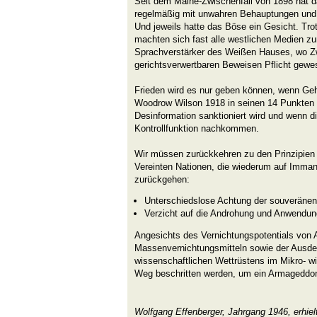
Seit dem Maine-Zwischenfall von 1898 hat d
regelmäßig mit unwahren Behauptungen und 
Und jeweils hatte das Böse ein Gesicht. Tro
machten sich fast alle westlichen Medien z
Sprachverstärker des Weißen Hauses, wo Zw
gerichtsverwertbaren Beweisen Pflicht gewe
Frieden wird es nur geben können, wenn Geh
Woodrow Wilson 1918 in seinen 14 Punkten 
Desinformation sanktioniert wird und wenn di
Kontrollfunktion nachkommen.
Wir müssen zurückkehren zu den Prinzipien 
Vereinten Nationen, die wiederum auf Imman
zurückgehen:
Unterschiedslose Achtung der souveränen 
Verzicht auf die Androhung und Anwendun
Angesichts des Vernichtungspotentials von
Massenvernichtungsmitteln sowie der Ausde
wissenschaftlichen Wettrüstens im Mikro- 
Weg beschritten werden, um ein Armageddo
Wolfgang Effenberger, Jahrgang 1946, erhiel