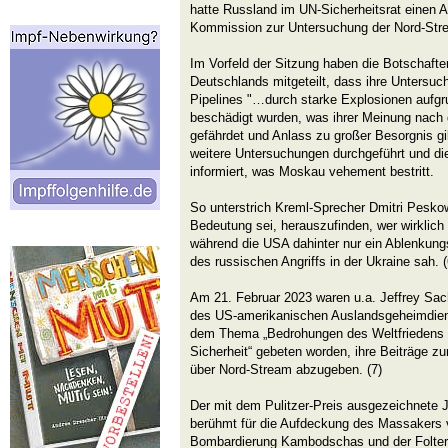
hatte Russland im UN-Sicherheitsrat einen An
Kommission zur Untersuchung der Nord-Strea
Im Vorfeld der Sitzung haben die Botschaf
Deutschlands mitgeteilt, dass ihre Untersu
Pipelines "…durch starke Explosionen aufgr
beschädigt wurden, was ihrer Meinung nach di
gefährdet und Anlass zu großer Besorgnis gib
weitere Untersuchungen durchgeführt und di
informiert, was Moskau vehement bestritt.
So unterstrich Kreml-Sprecher Dmitri Pesko
Bedeutung sei, herauszufinden, wer wirklich
während die USA dahinter nur ein Ablenkun
des russischen Angriffs in der Ukraine sah. (
Am 21. Februar 2023 waren u.a. Jeffrey Sa
des US-amerikanischen Auslandsgeheimdie
dem Thema „Bedrohungen des Weltfriedens u
Sicherheit“ gebeten worden, ihre Beiträge zu
über Nord-Stream abzugeben. (7)
Der mit dem Pulitzer-Preis ausgezeichnete 
berühmt für die Aufdeckung des Massakers 
Bombardierung Kambodschas und der Folteru