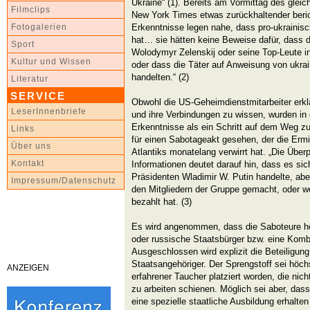
Ukraine“ (1). Bereits am Vormittag des gleic
Filmclips
New York Times etwas zurückhaltender berich
Erkenntnisse legen nahe, dass pro-ukrainisc
Fotogalerien
hat… sie hätten keine Beweise dafür, dass d
Sport
Wolodymyr Zelenskij oder seine Top-Leute in
Kultur und Wissen
oder dass die Täter auf Anweisung von ukrai
handelten.“ (2)
Literatur
SERVICE
Obwohl die US-Geheimdienstmitarbeiter erklär
LeserInnenbriefe
und ihre Verbindungen zu wissen, wurden in 
Erkenntnisse als ein Schritt auf dem Weg zu
Links
für einen Sabotageakt gesehen, der die Ermit
Über uns
Atlantiks monatelang verwirrt hat. „Die Übe
Kontakt
Informationen deutet darauf hin, dass es s
Präsidenten Wladimir W. Putin handelte, ab
Impressum/Datenschutz
den Mitgliedern der Gruppe gemacht, oder we
bezahlt hat. (3)
Es wird angenommen, dass die Saboteure hö
oder russische Staatsbürger bzw. eine Komb
Ausgeschlossen wird explizit die Beteiligung
Staatsangehöriger. Der Sprengstoff sei höchs
ANZEIGEN
erfahrener Taucher platziert worden, die nich
zu arbeiten schienen. Möglich sei aber, dass
eine spezielle staatliche Ausbildung erhalte