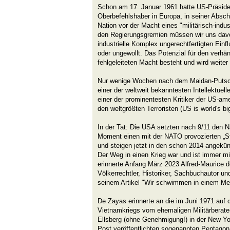
Schon am 17. Januar 1961 hatte US-Präsiden
Oberbefehlshaber in Europa, in seiner Absc
Nation vor der Macht eines "militärisch-indu
den Regierungsgremien müssen wir uns davor
industrielle Komplex ungerechtfertigten Einfl
oder ungewollt. Das Potenzial für den verhän
fehlgeleiteten Macht besteht und wird weiter
Nur wenige Wochen nach dem Maidan-Puts
einer der weltweit bekanntesten Intellektuel
einer der prominentesten Kritiker der US-ame
den weltgrößten Terroristen (US is world's big
In der Tat: Die USA setzten nach 9/11 den N
Moment einen mit der NATO provozierten „Stel
und steigen jetzt in den schon 2014 angekün
Der Weg in einen Krieg war und ist immer mi
erinnerte Anfang März 2023 Alfred-Maurice 
Völkerrechtler, Historiker, Sachbuchautor u
seinem Artikel "Wir schwimmen in einem Mee
De Zayas erinnerte an die im Juni 1971 au
Vietnamkriegs vom ehemaligen Militärberate
Ellsberg (ohne Genehmigung!) in der New Y
Post veröffentlichten sogenannten Pentagon-