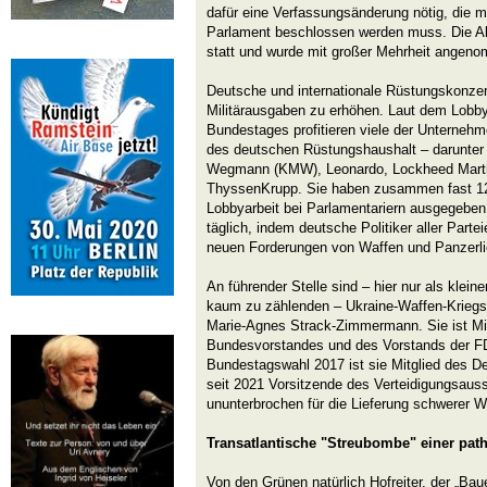
dafür eine Verfassungsänderung nötig, die mi
Parlament beschlossen werden muss. Die A
statt und wurde mit großer Mehrheit angen
Deutsche und internationale Rüstungskonzer
Militärausgaben zu erhöhen. Laut dem Lobb
Bundestages profitieren viele der Unternehm
des deutschen Rüstungshaushalt – darunter 
Wegmann (KMW), Leonardo, Lockheed Marti
ThyssenKrupp. Sie haben zusammen fast 12 
Lobbyarbeit bei Parlamentariern ausgegeben
täglich, indem deutsche Politiker aller Parte
neuen Forderungen von Waffen und Panzerlie
An führender Stelle sind – hier nur als klein
kaum zu zählenden – Ukraine-Waffen-Kriegstr
Marie-Agnes Strack-Zimmermann. Sie ist Mi
Bundesvorstandes und des Vorstands der FD
Bundestagswahl 2017 ist sie Mitglied des D
seit 2021 Vorsitzende des Verteidigungsau
ununterbrochen für die Lieferung schwerer W
Transatlantische "Streubombe" einer pa
Von den Grünen natürlich Hofreiter, der „Bau