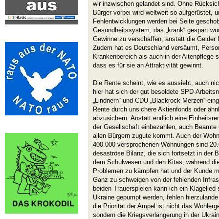
wir inzwischen gelandet sind. Ohne Rücksich
Bürger vorbei wird weltweit so aufgerüstet, 
Fehlentwicklungen werden bei Seite gescho
Gesundheitssystem, das „krank“ gespart wur
Gewinne zu verschaffen, anstatt die Gelder
Zudem hat es Deutschland versäumt, Person
Krankenbereich als auch in der Altenpflege
dass es für sie an Attraktivität gewinnt.
Die Rente scheint, wie es aussieht, auch ni
hier hat sich der gut besoldete SPD-Arbeits
„Lindnern“ und CDU „Blackrock-Merzen“ einge
Rente durch unsichere Aktienfonds oder ähn
abzusichern. Anstatt endlich eine Einheitsren
der Gesellschaft einbezahlen, auch Beamte 
allen Bürgern zugute kommt. Auch der Wohnu
400.000 versprochenen Wohnungen sind 20.00
desaströse Bilanz, die sich fortsetzt in der 
dem Schulwesen und den Kitas, während die 
Problemen zu kämpfen hat und der Kunde m
Ganz zu schweigen von der fehlenden Infras
beiden Trauerspielen kann ich ein Klagelied s
Ukraine gepumpt werden, fehlen hierzulande 
die Priorität der Ampel ist nicht das Wohler
sondern die Kriegsverlängerung in der Ukrai