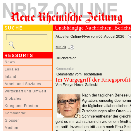
Unabhängige Nachrichten, Berich
SUCHE
Aktueller Online-Flyer vom 06. August 2026
zurück
RESSORTS
Druckversion
News
Kommentar
Lokales
Kommentar vom Hochblauen
Inland
Im Würgegriff der Kriegsprofit
Arbeit und Soziales
Von Evelyn Hecht-Galinski
Wirtschaft und Umwelt
Nach der täglichen Berieselu
Globales
Agitation, einseitig überno
die täglichen-allabendlichen
Krieg und Frieden
Zuschaltungen aller Orten –
Kommentar
Schmierentheater der gleic
Glossen
geht es mir wahrscheinlich wie einem Großte
es satt! Inzwischen tritt auch noch Frau Sel
Medien