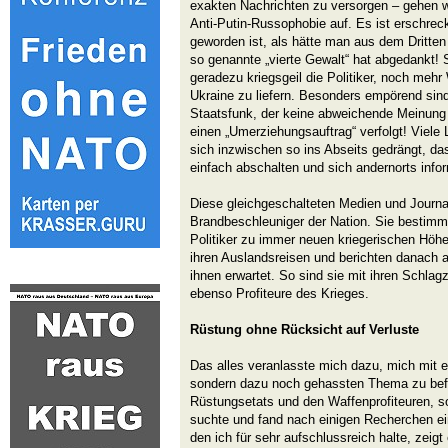
exakten Nachrichten zu versorgen – gehen w
Anti-Putin-Russophobie auf. Es ist erschre
geworden ist, als hätte man aus dem Dritten
so genannte „vierte Gewalt“ hat abgedankt! 
geradezu kriegsgeil die Politiker, noch meh
Ukraine zu liefern. Besonders empörend sin
Staatsfunk, der keine abweichende Meinung
einen „Umerziehungsauftrag“ verfolgt! Viele
sich inzwischen so ins Abseits gedrängt, d
einfach abschalten und sich andernorts infor
Diese gleichgeschalteten Medien und Journal
Brandbeschleuniger der Nation. Sie bestimm
Politiker zu immer neuen kriegerischen Höhen
ihren Auslandsreisen und berichten danach
ihnen erwartet. So sind sie mit ihren Schl
ebenso Profiteure des Krieges.
Rüstung ohne Rücksicht auf Verluste
Das alles veranlasste mich dazu, mich mit e
sondern dazu noch gehassten Thema zu bef
Rüstungsetats und den Waffenprofiteuren, so
suchte und fand nach einigen Recherchen ei
den ich für sehr aufschlussreich halte, zeig