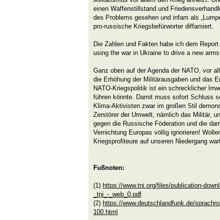
einen Waffenstillstand und Friedensverhandl
des Problems gesehen und infam als „Lumpen
pro-russische Kriegsbefürworter diffamiert.
Die Zahlen und Fakten habe ich dem Report
using the war in Ukraine to drive a new arm
Ganz oben auf der Agenda der NATO, vor all
die Erhöhung der Militärausgaben und das E
NATO-Kriegspolitik ist ein schrecklicher Irrw
führen könnte. Damit muss sofort Schluss s
Klima-Aktivisten zwar im großen Stil demon
Zerstörer der Umwelt, nämlich das Militär, un
gegen die Russische Föderation und die da
Vernichtung Europas völlig ignorieren! Wollen
Kriegsprofiteure auf unseren Niedergang war
Fußnoten:
(1)
https://www.tni.org/files/publication-do
_tni_-_web_0.pdf
(2)
https://www.deutschlandfunk.de/sprachroh
100.html