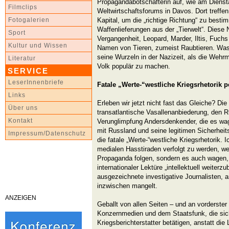
Propagandabotschafterin auf, wie am Diens
Filmclips
Weltwirtschaftsforums in Davos. Dort treffen 
Kapital, um die „richtige Richtung“ zu besti
Fotogalerien
Waffenlieferungen aus der „Tierwelt“. Dies
Sport
Vergangenheit, Leopard, Marder, Iltis, Fuch
Kultur und Wissen
Namen von Tieren, zumeist Raubtieren. Was 
seine Wurzeln in der Nazizeit, als die Wehrm
Literatur
Volk populär zu machen.
SERVICE
LeserInnenbriefe
Fatale „Werte-“westliche Kriegsrhetorik p
Links
Erleben wir jetzt nicht fast das Gleiche? Di
Über uns
transatlantische Vasallenanbiederung, den 
Kontakt
Verunglimpfung Andersdenkender, die es wag
mit Russland und seine legitimen Sicherhei
Impressum/Datenschutz
die fatale „Werte-“westliche Kriegsrhetorik. 
medialen Hasstiraden verfolgt zu werden, wei
Propaganda folgen, sondern es auch wagen,
internationaler Lektüre „intellektuell weiterz
ausgezeichnete investigative Journalisten, 
inzwischen mangelt.
ANZEIGEN
Geballt von allen Seiten – und an vorderste
Konzernmedien und dem Staatsfunk, die sic
Kriegsberichterstatter betätigen, anstatt di