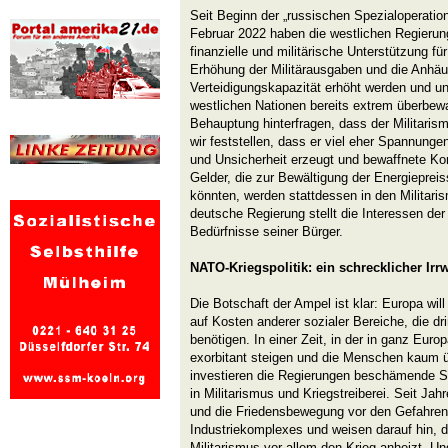
Seit Beginn der „russischen Spezialoperatio
Februar 2022 haben die westlichen Regieru
finanzielle und militärische Unterstützung f
Erhöhung der Militärausgaben und die Anhäu
Verteidigungskapazität erhöht werden und u
westlichen Nationen bereits extrem überbewa
Behauptung hinterfragen, dass der Militaris
wir feststellen, dass er viel eher Spannungen
und Unsicherheit erzeugt und bewaffnete Konf
Gelder, die zur Bewältigung der Energieprei
könnten, werden stattdessen in den Militaris
deutsche Regierung stellt die Interessen der
Bedürfnisse seiner Bürger.
NATO-Kriegspolitik: ein schrecklicher Irr
Die Botschaft der Ampel ist klar: Europa wil
auf Kosten anderer sozialer Bereiche, die dr
benötigen. In einer Zeit, in der in ganz Eur
exorbitant steigen und die Menschen kaum
investieren die Regierungen beschämende S
in Militarismus und Kriegstreiberei. Seit Ja
und die Friedensbewegung vor den Gefahren d
Industriekomplexes und weisen darauf hin, 
Militarismus vor allem den Krieg anheizt. Un