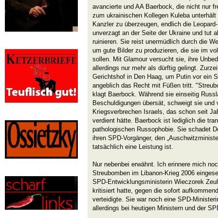
avancierte und AA Baerbock, die nicht nur f
zum ukrainischen Kollegen Kuleba unterhält 
Kanzler zu überzeugen, endlich die Leopard-P
unverzagt an der Seite der Ukraine und tut a
ruinieren. Sie reist unermüdlich durch die We
um gute Bilder zu produzieren, die sie im vo
sollen. Mit Glamour versucht sie, ihre Unbed
allerdings nur mehr als dürftig gelingt. Zurze
Gerichtshof in Den Haag, um Putin vor ein So
angeblich das Recht mit Füßen tritt. "Streub
klagt Baerbock. Während sie einseitig Russ
Beschuldigungen übersät, schweigt sie und ve
Kriegsverbrechen Israels, das schon seit J
verdient hätte. Baerbock ist lediglich die tr
pathologischen Russophobie. Sie schadet Deu
ihren SPD-Vorgänger, den „Auschwitzminist
tatsächlich eine Leistung ist.
Nur nebenbei erwähnt. Ich erinnere mich noch
Streubomben im Libanon-Krieg 2006 eingeset
SPD-Entwicklungsministerin Wieczorek Zeul
kritisiert hatte, gegen die sofort aufkomme
verteidigte. Sie war noch eine SPD-Minister
allerdings bei heutigen Ministern und der SP