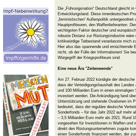
Die „Führungsnation“ Deutschland gleicht in
Entwicklungsland. Diese innerdeutschen Pro
„feministischen“ Außenpolitik untergeordnet 
Hauptprofiteuren, den Waffenlieferanten. Di
wichtigsten Faktor deutscher und europäisch
robuste Distanz zur Rüstungsindustrie wäre 
kritikwürdige Tatbestand veranlasste mich z
Hier also das spannende und ernüchternde E
nicht, ob der Fülle der Informationen! Sie be
Würgegriff der Kriegsprofiteure sind.
Eine neue Ära "Zeitenwende"
Am 27. Februar 2022 kündigte der deutsche
dass der Verteidigungshaushalt des Landes 
und 100 Milliarden Euro in einen einmaligen 
investiert werden. Die Ankündigung fand übe
Unterstützung und stehende Ovationen im P
bedeutet, dass der reguläre deutsche Vertei
Sonderfonds – für das Jahr 2022 auf mehr al
– 3,5 Milliarden Euro mehr als 2021. Rund 10
vorgesehen für Investitionen in Waffen und 
direkt den Rüstungsunternehmen zugute kom
einen Sonderfonds finanziert werden, der zu