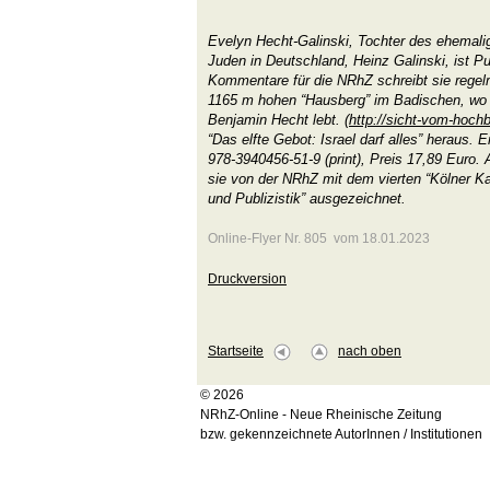
Evelyn Hecht-Galinski, Tochter des ehemalig
Juden in Deutschland, Heinz Galinski, ist Pub
Kommentare für die NRhZ schreibt sie rege
1165 m hohen “Hausberg” im Badischen, wo
Benjamin Hecht lebt. (
http://sicht-vom-hoch
“Das elfte Gebot: Israel darf alles” heraus.
978-3940456-51-9 (print), Preis 17,89 Euro
sie von der NRhZ mit dem vierten “Kölner Kar
und Publizistik” ausgezeichnet.
Online-Flyer Nr. 805 vom 18.01.2023
Druckversion
Startseite
nach oben
© 2026
NRhZ-Online - Neue Rheinische Zeitung
bzw. gekennzeichnete AutorInnen / Institutionen