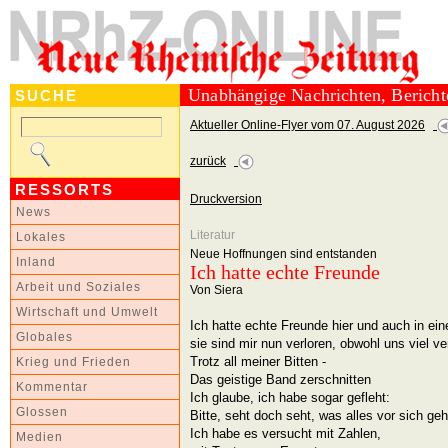
Unabhängige Nachrichten, Berich
SUCHE
Aktueller Online-Flyer vom 07. August 2026
zurück
RESSORTS
Druckversion
News
Literatur
Lokales
Neue Hoffnungen sind entstanden
Inland
Ich hatte echte Freunde
Arbeit und Soziales
Von Siera
Wirtschaft und Umwelt
Ich hatte echte Freunde hier und auch in ei
Globales
sie sind mir nun verloren, obwohl uns viel v
Trotz all meiner Bitten -
Krieg und Frieden
Das geistige Band zerschnitten
Kommentar
Ich glaube, ich habe sogar gefleht:
Glossen
Bitte, seht doch seht, was alles vor sich geh
Ich habe es versucht mit Zahlen,
Medien