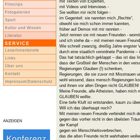
mit Texten von Experten,
Filmclips
mit Videos und Interviews -
Sie wollten mir nicht folgen -
Fotogalerien
im Gegenteil: sie nannten mich „Rechte“,
Sport
obwohl sie mich schon immer kannten,
Kultur und Wissen
früher auf Demos mit mir rannten -
Jetzt rennen sie mit neuen Freunden - womö
Literatur
und ich stehe da – mit meinen neuen Freund
SERVICE
Wie schnell zwanzig, dreißig Jahre engster 
LeserInnenbriefe
durch eine staatlich verordnete Pandemie – 
Das hat tatsächlich geklappt – das ist das Ir
Links
dass der Großteil der Menschen in den vers
Über uns
Regierungen Glauben (!) schenken,
Kontakt
Regierungen, die sie zuvor mit Misstrauen 
wohl wissend, dass mensch Regierungen ko
Impressum/Datenschutz
und ihnen vor allen Dingen nicht GLAUBEN!
Meine Freunde, alle Atheisten, haben mich nu
GLAUBEN wollte.
Eine tiefe Kluft ist entstanden, kaum zu üb
Will ich das überhaupt noch?
Mit meinen neuen Freunde verbindet mich d
gegen das vorher nicht in den übelsten Träu
ANZEIGEN
der Kampf
gegen ein Menschheitsverbrechen,
das die alten Freunde nicht wahrhaben wolle