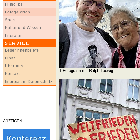
Filmclips
Fotogalerien
Sport
Kultur und Wissen
Literatur
SERVICE
LeserInnenbriefe
Links
Über uns
1 Fotografin mit Ralph Ludwig
Kontakt
Impressum/Datenschutz
ANZEIGEN