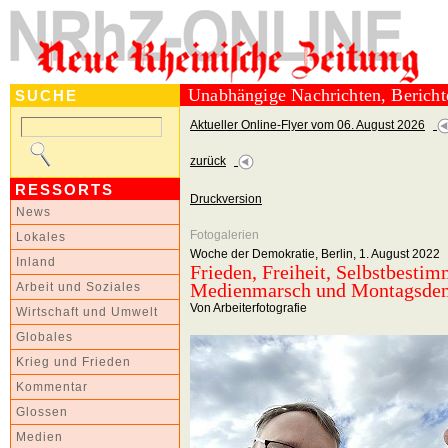
Unabhängige Nachrichten, Berich
SUCHE
Aktueller Online-Flyer vom 06. August 2026
zurück
RESSORTS
Druckversion
News
Fotogalerien
Lokales
Woche der Demokratie, Berlin, 1. August 2022
Inland
Frieden, Freiheit, Selbstbestim
Medienmarsch und Montagsde
Arbeit und Soziales
Von Arbeiterfotografie
Wirtschaft und Umwelt
Globales
Krieg und Frieden
Kommentar
Glossen
Medien