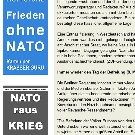
tiefliegende Frustration und der Groll der g
Verantwortungsträger und Redakteure? Als 
okkupierten, mussten sie sich mit dem breit
deutschen Gesellschaft konfrontieren. Ein p
bestätigt diese hässliche, allgemeine Lage.
Eine Entnazifizierung in Westdeutschland h
Amerikanern war dies nicht gelungen. Ledigl
anti-faschistischer Staat, wo keine Nazis in
Spitze kamen. Dagegen gelangten Nazi-Elem
nur in hohe Positionen, sondern beherrscht
Auslandsnachrichtendienst. (ZDF-Sendung, 
Immer wieder den Tag der Befreiung (8. M
Die Berliner Regierung ignoriert immer wiede
und die Medien ebenso. Schon im letzten Ja
Artikel über dieses bedeutende historische 
Regierungsvertreter und ihre Redaktionen imme
Sowjetunion den Nazi-Faschismus besiegte?
voller Revanche-Ressentiments?
"Die Befreiung der Völker Europas von den 
Unterdrückern war eine welthistorische Tat. 
sowjetische Armee den größten Anteil am Si