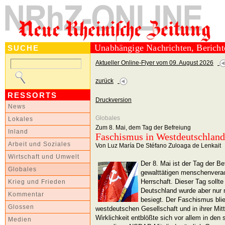
Unabhängige Nachrichten, Berich
SUCHE
Aktueller Online-Flyer vom 09. August 2026
zurück
RESSORTS
Druckversion
News
Globales
Lokales
Zum 8. Mai, dem Tag der Befreiung
Inland
Faschismus in Westdeutschland
Arbeit und Soziales
Von Luz María De Stéfano Zuloaga de Lenkait
Wirtschaft und Umwelt
Der 8. Mai ist der Tag der B
Globales
gewalttätigen menschenverac
Herrschaft. Dieser Tag sollte
Krieg und Frieden
Deutschland wurde aber nur mi
Kommentar
besiegt. Der Faschismus blie
Glossen
westdeutschen Gesellschaft und in ihrer Mit
Wirklichkeit entblößte sich vor allem in den 
Medien