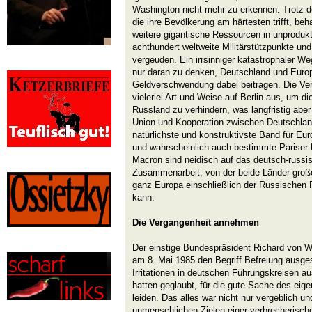
Washington nicht mehr zu erkennen. Trotz de
die ihre Bevölkerung am härtesten trifft, beh
weitere gigantische Ressourcen in unprodukt
achthundert weltweite Militärstützpunkte und
vergeuden. Ein irrsinniger katastrophaler W
nur daran zu denken, Deutschland und Europa
Geldverschwendung dabei beitragen. Die Ver
vielerlei Art und Weise auf Berlin aus, um 
Russland zu verhindern, was langfristig aber
Union und Kooperation zwischen Deutschlan
natürlichste und konstruktivste Band für Eu
und wahrscheinlich auch bestimmte Pariser 
Macron sind neidisch auf das deutsch-russi
Zusammenarbeit, von der beide Länder große
ganz Europa einschließlich der Russischen F
kann.
Die Vergangenheit annehmen
Der einstige Bundespräsident Richard von W
am 8. Mai 1985 den Begriff Befreiung ausg
Irritationen in deutschen Führungskreisen a
hatten geglaubt, für die gute Sache des ei
leiden. Das alles war nicht nur vergeblich u
unmenschlichen Zielen einer verbrecherische