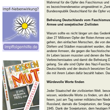
Mahnmal für die Opfer des Faschismus und 
es bezeichnenderweise umgewidmet in „Zent
Bundesrepublik Deutschland für die Opfer vo
Befreiung Deutschlands vom Faschismus 
Armee und sowjetischer Zivilisten
Warum sollte es nicht länger um das Geden
über 27 Millionen Opfer der Roten Armee und
gehen, den einfachen Menschen, die von de
Dörfern und Städten massakriert wurden, di
anderer Armeen, die gegen die faschistisc
ihr Leben lassen mussten und denen die Nie
Verbrecherstaates und damit die Befreiung
gelang. Sie alle sind Opfer des Nazi-Faschis
Deutschlands und der deutsch besetzten Geb
die mit ihrem Leben dafür bezahlt haben. Da
Würdevolle Worte finden
Jeder Staatschef der zivilisierten Welt. beso
wissen, würdevolle Worte zu finden, um die
feiern, just am Tag seiner militärischen Nied
Russland, damals die Sowjetunion, der Sieg
1945. Dank der Sowjetunion, dem heutigen 