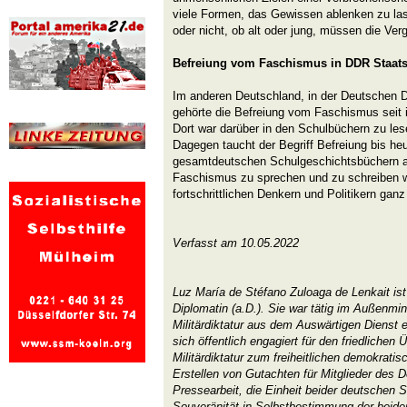
viele Formen, das Gewissen ablenken zu lasse
oder nicht, ob alt oder jung, müssen die Ve
Befreiung vom Faschismus in DDR Staat
Im anderen Deutschland, in der Deutschen 
gehörte die Befreiung vom Faschismus seit 
Dort war darüber in den Schulbüchern zu les
Dagegen taucht der Begriff Befreiung bis heu
gesamtdeutschen Schulgeschichtsbüchern a
Faschismus zu sprechen und zu schreiben wa
fortschrittlichen Denkern und Politikern ganz
Verfasst am 10.05.2022
Luz María de Stéfano Zuloaga de Lenkait ist
Diplomatin (a.D.). Sie war tätig im Außenmin
Militärdiktatur aus dem Auswärtigen Dienst 
sich öffentlich engagiert für den friedlichen
Militärdiktatur zum freiheitlichen demokratis
Erstellen von Gutachten für Mitglieder des
Pressearbeit, die Einheit beider deutschen S
Souveränität in Selbstbestimmung der beiden