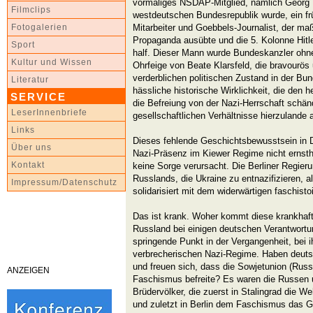
vormaliges NSDAP-Mitglied, nämlich Georg K
Filmclips
westdeutschen Bundesrepublik wurde, ein frü
Mitarbeiter und Goebbels-Journalist, der maß
Fotogalerien
Propaganda ausübte und die 5. Kolonne Hitle
Sport
half. Dieser Mann wurde Bundeskanzler ohne
Kultur und Wissen
Ohrfeige von Beate Klarsfeld, die bravourö
verderblichen politischen Zustand in der Bu
Literatur
hässliche historische Wirklichkeit, die den 
SERVICE
die Befreiung von der Nazi-Herrschaft schänd
LeserInnenbriefe
gesellschaftlichen Verhältnisse hierzulande 
Links
Dieses fehlende Geschichtsbewusstsein in D
Über uns
Nazi-Präsenz im Kiewer Regime nicht ernst
Kontakt
keine Sorge verursacht. Die Berliner Regieru
Russlands, die Ukraine zu entnazifizieren, a
Impressum/Datenschutz
solidarisiert mit dem widerwärtigen faschis
Das ist krank. Woher kommt diese krankhaf
Russland bei einigen deutschen Verantwortung
springende Punkt in der Vergangenheit, bei i
verbrecherischen Nazi-Regime. Haben deuts
und freuen sich, dass die Sowjetunion (Rus
ANZEIGEN
Faschismus befreite? Es waren die Russen 
Brüdervölker, die zuerst in Stalingrad die W
und zuletzt in Berlin dem Faschismus das Ge