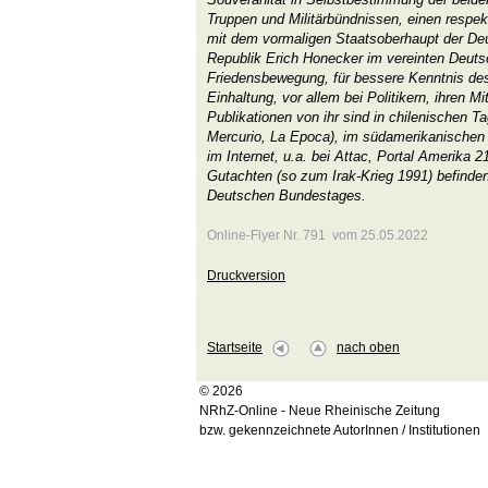
Truppen und Militärbündnissen, einen resp
mit dem vormaligen Staatsoberhaupt der D
Republik Erich Honecker im vereinten Deutsc
Friedensbewegung, für bessere Kenntnis des
Einhaltung, vor allem bei Politikern, ihren M
Publikationen von ihr sind in chilenischen T
Mercurio, La Epoca), im südamerikanischen M
im Internet, u.a. bei Attac, Portal Amerika 21
Gutachten (so zum Irak-Krieg 1991) befinden 
Deutschen Bundestages.
Online-Flyer Nr. 791 vom 25.05.2022
Druckversion
Startseite
nach oben
© 2026
NRhZ-Online - Neue Rheinische Zeitung
bzw. gekennzeichnete AutorInnen / Institutionen