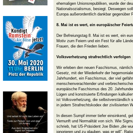
ehemaligen Unionsrepubliken, wurde der de
Nationalsozialismus, besiegt. Deswegen sol
Europa außerordentlich dankbar gegenüber 
8. Mai ist es wert, ein europäischer Feier
Der Befreiungstag 8. Mai ist es wert, ein eur
Motiv zum Feiern und ein Fest für alle Länder
Frauen, die den Frieden lieben.
Volksverhetzung strafrechtlich verfolgen
Wir erleben den neuen Faschismus, nämlich
Gesetz, mit der Wiederkehr der hegemoniale
Jahrhundert, ein Faschismus, der viel gefährl
menschenverachtender und verbrecherischer 
europäische Faschismus des 20. Jahrhundert
Lügen und konstruierte Erfindungen kalkuliert
ist Volksverhetzung, die selbstverständlich s
in jedem Strafrechtskodex der zivilisierten W
In diesen Sumpf immer tiefer einsinkend, g
Vernunft und Normalität von sich. Wie Sig
schrieb, hat US-Präsident Joe Biden „die wu
ignorieren und zu glauben, was er will”. Ratio