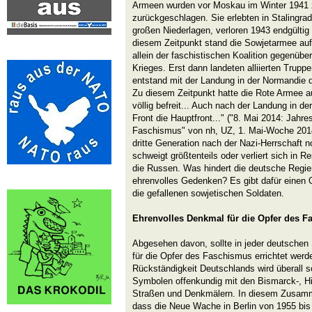
Armeen wurden vor Moskau im Winter 1941 
zurückgeschlagen. Sie erlebten in Stalingra
großen Niederlagen, verloren 1943 endgültig d
diesem Zeitpunkt stand die Sowjetarmee au
allein der faschistischen Koalition gegenüb
Krieges. Erst dann landeten alliierten Truppen
entstand mit der Landung in der Normandie d
Zu diesem Zeitpunkt hatte die Rote Armee au
völlig befreit... Auch nach der Landung in d
Front die Hauptfront..." ("8. Mai 2014: Jahr
Faschismus" von nh, UZ, 1. Mai-Woche 2014)
dritte Generation nach der Nazi-Herrschaft 
schweigt größtenteils oder verliert sich in R
die Russen. Was hindert die deutsche Regi
ehrenvolles Gedenken? Es gibt dafür einen O
die gefallenen sowjetischen Soldaten.
Ehrenvolles Denkmal für die Opfer des F
Abgesehen davon, sollte in jeder deutschen
für die Opfer des Faschismus errichtet werden
Rückständigkeit Deutschlands wird überall 
Symbolen offenkundig mit den Bismarck-, H
Straßen und Denkmälern. In diesem Zusamme
dass die Neue Wache in Berlin von 1955 bis