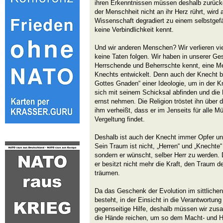
ihren Erkenntnissen müssen deshalb zurüc
der Menschheit nicht an ihr Herz rührt, wird a
Wissenschaft degradiert zu einem selbstgefä
keine Verbindlichkeit kennt.
Und wir anderen Menschen? Wir verlieren vie
keine Taten folgen. Wir haben in unserer Ge
Herrschende und Beherrschte kennt, eine Men
Knechts entwickelt. Denn auch der Knecht b
Gottes Gnaden“ einer Ideologie, um in der Kn
sich mit seinem Schicksal abfinden und die L
ernst nehmen. Die Religion tröstet ihn über
ihm verheißt, dass er im Jenseits für alle M
Vergeltung findet.
Deshalb ist auch der Knecht immer Opfer und
Sein Traum ist nicht, „Herren“ und „Knechte“
sondern er wünscht, selber Herr zu werden. D
er besitzt nicht mehr die Kraft, den Traum d
träumen.
Da das Geschenk der Evolution im sittliche
besteht, in der Einsicht in die Verantwortung
gegenseitige Hilfe, deshalb müssen wir zu
die Hände reichen, um so dem Macht- und H