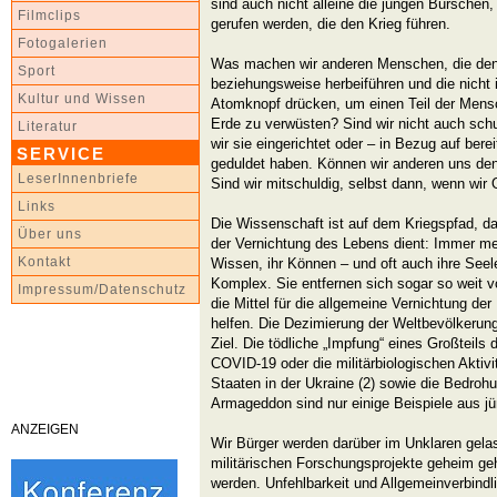
sind auch nicht alleine die jungen Burschen,
Filmclips
gerufen werden, die den Krieg führen.
Fotogalerien
Was machen wir anderen Menschen, die den 
Sport
beziehungsweise herbeiführen und die nicht
Kultur und Wissen
Atomknopf drücken, um einen Teil der Mens
Erde zu verwüsten? Sind wir nicht auch schu
Literatur
wir sie eingerichtet oder – in Bezug auf ber
SERVICE
geduldet haben. Können wir anderen uns den
LeserInnenbriefe
Sind wir mitschuldig, selbst dann, wenn wir 
Links
Die Wissenschaft ist auf dem Kriegspfad, d
Über uns
der Vernichtung des Lebens dient: Immer me
Kontakt
Wissen, ihr Können – und oft auch ihre Seele
Komplex. Sie entfernen sich sogar so weit 
Impressum/Datenschutz
die Mittel für die allgemeine Vernichtung d
helfen. Die Dezimierung der Weltbevölkerung
Ziel. Die tödliche „Impfung“ eines Großteils
COVID-19 oder die militärbiologischen Aktiv
Staaten in der Ukraine (2) sowie die Bedroh
Armageddon sind nur einige Beispiele aus jü
ANZEIGEN
Wir Bürger werden darüber im Unklaren gela
militärischen Forschungsprojekte geheim ge
werden. Unfehlbarkeit und Allgemeinverbindl