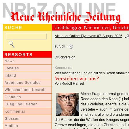
Unabhängige Nachrichten, Berich
SUCHE
Aktueller Online-Flyer vom 07. August 2026
zurück
RESSORTS
Druckversion
News
Kommentar
Lokales
Wer macht Krieg und drückt den Roten Atomkn
Inland
Verstehen wir uns?
Arbeit und Soziales
Von Rudolf Hänsel
Wirtschaft und Umwelt
Meine Frage ist ernst gemeint
Globales
Rede gegen den Krieg (1) h
dazu verleitet, ebenfalls die
Krieg und Frieden
verstehe – auch im Sinne der
Kommentar
sind nicht alleine die anderen,
Glossen
die Pfarrer, die die Waffen des Krieges segn
Grenze erschlagen, die auch Christen sind 
Medien