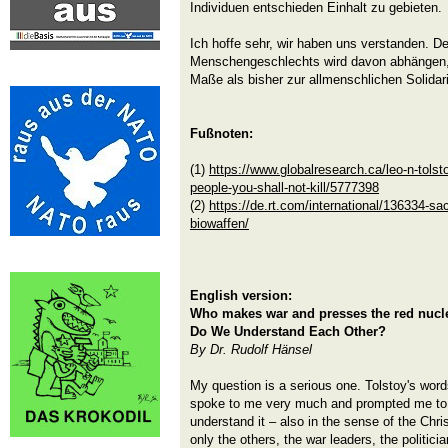
Individuen entschieden Einhalt zu gebieten.
Ich hoffe sehr, wir haben uns verstanden. D
Menschengeschlechts wird davon abhängen, 
Maße als bisher zur allmenschlichen Solidar
Fußnoten:
(1)
https://www.globalresearch.ca/leo-n-tolst
people-you-shall-not-kill/5777398
(2)
https://de.rt.com/international/136334-sac
biowaffen/
English version:
Who makes war and presses the red nucl
Do We Understand Each Other?
By Dr. Rudolf Hänsel
My question is a serious one. Tolstoy's word
spoke to me very much and prompted me to a
understand it – also in the sense of the Chri
only the others, the war leaders, the politici