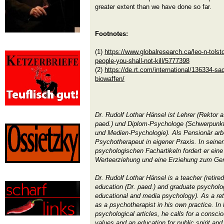
greater extent than we have done so far.
Footnotes:
(1)
https://www.globalresearch.ca/leo-n-tolst
people-you-shall-not-kill/5777398
(2)
https://de.rt.com/international/136334-sac
biowaffen/
Dr. Rudolf Lothar Hänsel ist Lehrer (Rektor a
paed.) und Diplom-Psychologe (Schwerpunkt
und Medien-Psychologie). Als Pensionär arbei
Psychotherapeut in eigener Praxis. In sein
psychologischen Fachartikeln fordert er ein
Werteerziehung und eine Erziehung zum Gem
Dr. Rudolf Lothar Hänsel is a teacher (retire
education (Dr. paed.) and graduate psychologis
educational and media psychology). As a ret
as a psychotherapist in his own practice. In
psychological articles, he calls for a consci
values and an education for public spirit and