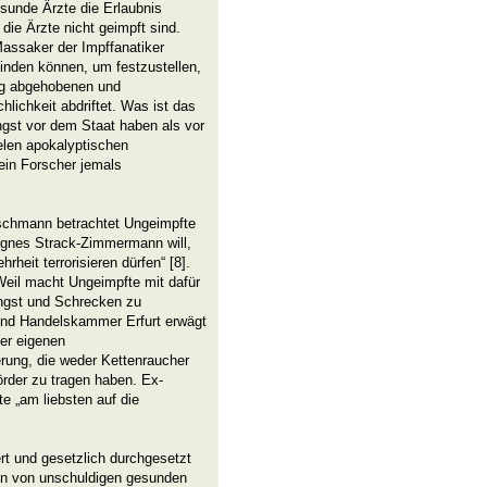
esunde Ärzte die Erlaubnis
die Ärzte nicht geimpft sind.
Massaker der Impffanatiker
finden können, um festzustellen,
lig abgehobenen und
lichkeit abdriftet. Was ist das
ngst vor dem Staat haben als vor
elen apokalyptischen
ein Forscher jemals
schmann betrachtet Ungeimpfte
Agnes Strack-Zimmermann will,
rheit terrorisieren dürfen“ [8].
eil macht Ungeimpfte mit dafür
Angst und Schrecken zu
- und Handelskammer Erfurt erwägt
er eigenen
rung, die weder Kettenraucher
rder zu tragen haben. Ex-
 „am liebsten auf die
t und gesetzlich durchgesetzt
onen von unschuldigen gesunden