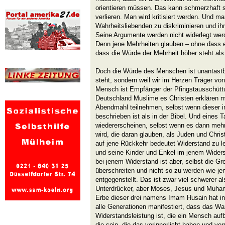
orientieren müssen. Das kann schmerzhaft 
verlieren. Man wird kritisiert werden. Und m
Wahrheitsliebenden zu diskriminieren und i
Seine Argumente werden nicht widerlegt wer
Denn jene Mehrheiten glauben – ohne dass es
dass die Würde der Mehrheit höher steht als
Doch die Würde des Menschen ist unantastba
steht, sondern weil wir im Herzen Träger von
Mensch ist Empfänger der Pfingstausschüttu
Deutschland Muslime es Christen erklären 
Abendmahl teilnehmen, selbst wenn dieser i
beschrieben ist als in der Bibel. Und eines T
wiedererscheinen, selbst wenn es dann meh
wird, die daran glauben, als Juden und Chr
auf jene Rückkehr bedeutet Widerstand zu l
und seine Kinder und Enkel im jenem Widers
bei jenem Widerstand ist aber, selbst die Gr
überschreiten und nicht so zu werden wie j
entgegenstellt. Das ist zwar viel schwerer a
Unterdrücker, aber Moses, Jesus und Muha
Erbe dieser drei namens Imam Husain hat in 
alle Generationen manifestiert, dass das War
Widerstandsleistung ist, die ein Mensch auf
die sein, die das verinnerlicht haben und ve