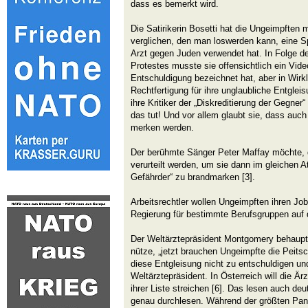
dass es bemerkt wird.
Die Satirikerin Bosetti hat die Ungeimpften
verglichen, den man loswerden kann, eine Sp
Arzt gegen Juden verwendet hat. In Folge 
Protestes musste sie offensichtlich ein Video
Entschuldigung bezeichnet hat, aber in Wirkl
Rechtfertigung für ihre unglaubliche Entgleisu
ihre Kritiker der „Diskreditierung der Gegner
das tut! Und vor allem glaubt sie, dass auch
merken werden.
Der berühmte Sänger Peter Maffay möchte, d
verurteilt werden, um sie dann im gleichen 
Gefährder“ zu brandmarken [3].
Arbeitsrechtler wollen Ungeimpften ihren Jo
Regierung für bestimmte Berufsgruppen auf 
Der Weltärztepräsident Montgomery behaupt
nütze, „jetzt brauchen Ungeimpfte die Peitsch
diese Entgleisung nicht zu entschuldigen un
Weltärztepräsident. In Österreich will die 
ihrer Liste streichen [6]. Das lesen auch d
genau durchlesen. Während der größten Pan