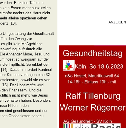
werden. Einzelne Tafeln in
n kein Essen mehr auszuteilen
geimpfte nachts das Haus nicht
 mehr alleine spazieren gehen
ANZEIGEN
idenz [13].
e Umgestaltung der Gesellschaft
“ in den Zwang zur
 es gibt kein Maßgebliche
erwerfung läuft durch alle
. Die Anhänger Mose, Jesu und
umindest schweigsam auf der
die Impfflicht. So erklärt der
[14]. Daraufhin fordert Kardinal
mehr Kirchen verlangen eine 3G
ttesdiensten, obwohl sie es von
 [16]. Der Ungeimpfte wird
n den Pharisäern. Und die
chtlich nicht mehr, wie Jesus
en verhalten haben. Besonders
isse Hilfen in den
en sind geschlossen und nur
 einen Obdachlosen nahezu