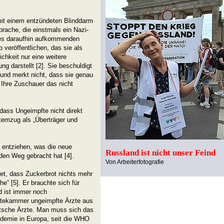
 mit einem entzündeten Blinddarm
rache, die einstmals ein Nazi-
des daraufhin aufkommenden
 veröffentlichen, das sie als
ichkeit nur eine weitere
ng darstellt [2]. Sie beschuldigt
“ und merkt nicht, dass sie genau
 Ihre Zuschauer das nicht
ass Ungeimpfte nicht direkt
Atemzug als „Überträger und
b entziehen, was die neue
Russland ist nicht unser Feind
den Weg gebracht hat [4].
Von Arbeiterfotografie
et, dass Zuckerbrot nichts mehr
e“ [5]. Er brauchte sich für
d ist immer noch
Ärztekammer ungeimpfte Ärzte aus
eutsche Ärzte. Man muss sich das
demie in Europa, seit die WHO