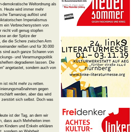
ich-demokratische Weltordnung als
. Heute wird immer mehr
tische Tarnanzug auflöst und
diktatorischen Imperialismus
r um ein Verbrechersystem von
 nicht voll genug stopfen
sse an der Spitze der
k, die die Schere zwischen Arm
useinander reißen und für 30.000
Es sind auch ganze Scharen von
ückungs- und Verarmungspolitik
shelfern degradieren lassen. Die
n“ angetastet, sondern auch von
m ist nicht mehr zu retten.
riminierungsmaßnahmen gegen
rschärft werden, aber das wird
 zerstört sich selbst. Doch was
eute ist der Tag, an dem wir
, dass auch Mehrheiten irren
en Kindern und Enkeln erklären
t, sondern an Wahrheit