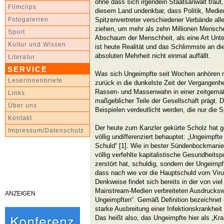
ohne dass sich irgendein Staatsanwalt traut
Filmclips
diesem Land undenkbar, dass Politik, Medien
Spitzenvertreter verschiedener Verbände al
Fotogalerien
ziehen, um mehr als zehn Millionen Menschen
Sport
Abschaum der Menschheit, als eine Art Unte
Kultur und Wissen
ist heute Realität und das Schlimmste an die
absoluten Mehrheit nicht einmal auffällt.
Literatur
SERVICE
Was sich Ungeimpfte seit Wochen anhören m
LeserInnenbriefe
zurück in die dunkelste Zeit der Vergangenhe
Rassen- und Massenwahn in einer zeitgemä
Links
maßgeblicher Teile der Gesellschaft prägt. 
Über uns
Beispielen verdeutlicht werden, die nur die 
Kontakt
Der heute zum Kanzler gekürte Scholz hat 
Impressum/Datenschutz
völlig undifferenziert behauptet: „Ungeimpft
Schuld“ [1]. Wie in bester Sündenbockmanier 
völlig verfehlte kapitalistische Gesundheitsp
zerstört hat, schuldig, sondern der Ungeimp
dass nach wie vor die Hauptschuld vom Viru
Denkweise findet sich bereits in der von viel
Mainstream-Medien verbreiteten Ausdrucks
ANZEIGEN
Ungeimpften“. Gemäß Definition bezeichnet 
starke Ausbreitung einer Infektionskrankhei
Das heißt also, das Ungeimpfte hier als „Kran