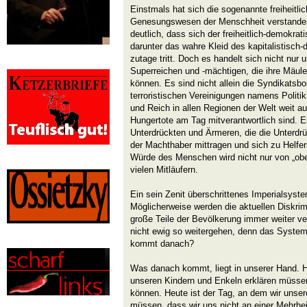
Einstmals hat sich die sogenannte freiheitl
Genesungswesen der Menschheit verstanden
deutlich, dass sich der freiheitlich-demokra
darunter das wahre Kleid des kapitalistisch-
zutage tritt. Doch es handelt sich nicht nu
Superreichen und -mächtigen, die ihre Mäuler
können. Es sind nicht allein die Syndikatsbo
terroristischen Vereinigungen namens Politi
und Reich in allen Regionen der Welt weit a
Hungertote am Tag mitverantwortlich sind. 
Unterdrückten und Ärmeren, die die Unterdr
der Machthaber mittragen und sich zu Helfer
Würde des Menschen wird nicht nur von „obe
vielen Mitläufern.
Ein sein Zenit überschrittenes Imperialsyste
Möglicherweise werden die aktuellen Disk
große Teile der Bevölkerung immer weiter ve
nicht ewig so weitergehen, denn das System
kommt danach?
Was danach kommt, liegt in unserer Hand. H
unseren Kindern und Enkeln erklären müssen
können. Heute ist der Tag, an dem wir unser
müssen, dass wir uns nicht an einer Mehrhei