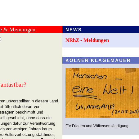
te & Meinungen
NEWS
NRhZ - Meldungen
KÖLNER KLAGEMAUER
antastbar?
ren unvorstellbar in diesem Land
t öffentlich derart von
strägern beschimpft und
tuell geschieht, ohne dass die
sungen dafür zur Verantwortung
Für Frieden und Völkerverständigung
och vor wenigen Jahren kaum
ve Volksverhetzung stattfindet,