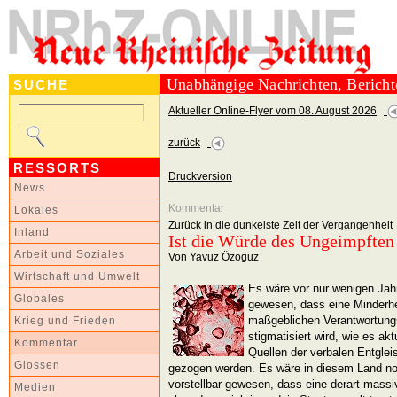
Unabhängige Nachrichten, Berich
SUCHE
Aktueller Online-Flyer vom 08. August 2026
zurück
RESSORTS
Druckversion
News
Kommentar
Lokales
Zurück in die dunkelste Zeit der Vergangenheit
Inland
Ist die Würde des Ungeimpften 
Arbeit und Soziales
Von Yavuz Özoguz
Wirtschaft und Umwelt
Es wäre vor nur wenigen Jah
Globales
gewesen, dass eine Minderhei
maßgeblichen Verantwortung
Krieg und Frieden
stigmatisiert wird, wie es ak
Kommentar
Quellen der verbalen Entglei
Glossen
gezogen werden. Es wäre in diesem Land n
vorstellbar gewesen, dass eine derart massi
Medien