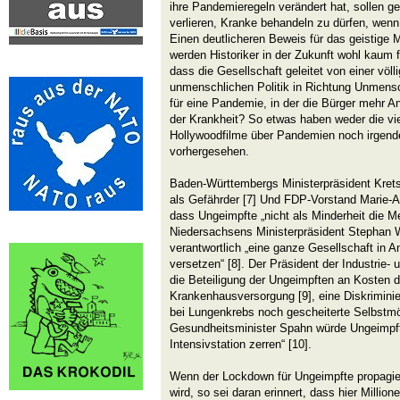
ihre Pandemieregeln verändert hat, sollen g
verlieren, Kranke behandeln zu dürfen, wenn 
Einen deutlicheren Beweis für das geistige 
werden Historiker in der Zukunft wohl kaum 
dass die Gesellschaft geleitet von einer völ
unmenschlichen Politik in Richtung Unmensch
für eine Pandemie, in der die Bürger mehr A
der Krankheit? So etwas haben weder die vi
Hollywoodfilme über Pandemien noch irgend
vorhergesehen.
Baden-Württembergs Ministerpräsident Kret
als Gefährder [7] Und FDP-Vorstand Marie-
dass Ungeimpfte „nicht als Minderheit die Meh
Niedersachsens Ministerpräsident Stephan W
verantwortlich „eine ganze Gesellschaft in 
versetzen“ [8]. Der Präsident der Industrie
die Beteiligung der Ungeimpften an Kosten d
Krankenhausversorgung [9], eine Diskriminie
bei Lungenkrebs noch gescheiterte Selbstmö
Gesundheitsminister Spahn würde Ungeimpfte
Intensivstation zerren“ [10].
Wenn der Lockdown für Ungeimpfte propagier
wird, so sei daran erinnert, dass hier Milli