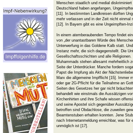
Menschen staatlich und medial diskriminiert 
Deutschland haben angefangen, Ungeimpfte
[11]. In bestimmten Landkreisen dürften Un
mehr verlassen und in der Zeit nicht einmal
[12]. In Bayern gibt es eine Ungeimpften-Inz
In einem atemberaubenden Tempo findet ein
von „der unantastbaren Würde des Menschen
Unterwerfung in das Goldene Kalb statt. Und
Instanz mehr, die sich dagegenstellt. Die Unt
Gesellschaftsschichten und alle Religionen
Muhammads stehen allesamt mehrheitlich z
Seite der Unterdrücker. Manche fordern sogar 
Papst die Impfung als Akt der Nächstenliebe 
Marx die allgemeine Impfflicht [15]. Immer 
oder gar 2G-Pflicht für die Teilnahme an Go
Seiten des Gesetzes her gar nicht bräuchten
behandelt wie einstmals die Aussätzigen vo
Kirchenhirten und ihre Schafe wissen offensi
und seine Apostel sich gegenüber Aussätzig
betroffen sind Obdachlose, die zuweilen gew
Beamtenstuben erhalten konnten. Jene Stub
nach Internetanmeldung erreichbar, was für
unmöglich ist [17].