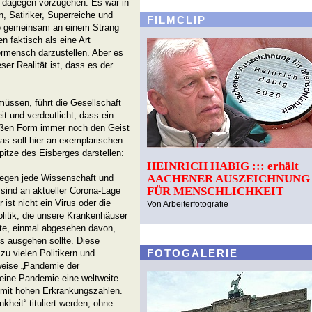
, dagegen vorzugehen. Es war in
, Satiriker, Superreiche und
FILMCLIP
le gemeinsam an einem Strang
 faktisch als eine Art
rmensch darzustellen. Aber es
ser Realität ist, dass es der
üssen, führt die Gesellschaft
it und verdeutlicht, dass ein
ßen Form immer noch den Geist
Das soll hier an exemplarischen
Spitze des Eisberges darstellen:
HEINRICH HABIG ::: erhält
AACHENER AUSZEICHNUNG
gegen jede Wissenschaft und
FÜR MENSCHLICHKEIT
e sind an aktueller Corona-Lage
ist nicht ein Virus oder die
Von Arbeiterfotografie
olitik, die unsere Krankenhäuser
fte, einmal abgesehen davon,
s ausgehen sollte. Diese
FOTOGALERIE
 zu vielen Politikern und
weise „Pandemie der
eine Pandemie eine weltweite
t mit hohen Erkrankungszahlen.
kheit“ tituliert werden, ohne