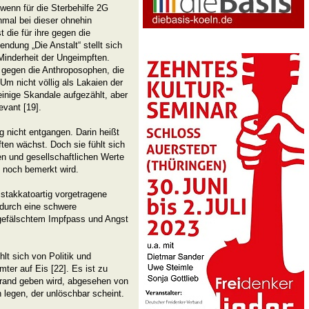
wenn für die Sterbehilfe 2G
inmal bei dieser ohnehin
 die für ihre gegen die
ndung „Die Anstalt“ stellt sich
 Minderheit der Ungeimpften.
 gegen die Anthroposophen, die
 Um nicht völlig als Lakaien der
inige Skandale aufgezählt, aber
evant [19].
g nicht entgangen. Darin heißt
ten wächst. Doch sie fühlt sich
n und gesellschaftlichen Werte
t noch bemerkt wird.
 stakkatoartig vorgetragene
 durch eine schwere
gefälschtem Impfpass und Angst
lt sich von Politik und
ter auf Eis [22]. Es ist zu
brand geben wird, abgesehen von
 legen, der unlöschbar scheint.