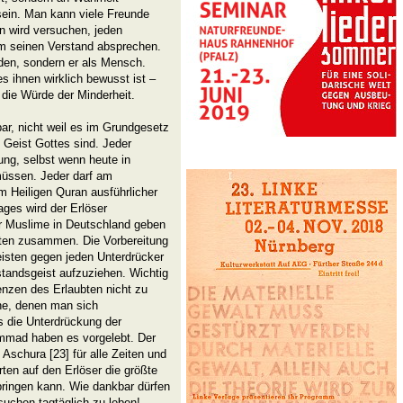
sein. Man kann viele Freunde
an wird versuchen, jeden
hm seinen Verstand absprechen.
den, sondern er als Mensch.
 ihnen wirklich bewusst ist –
 die Würde der Minderheit.
r, nicht weil es im Grundgesetz
 Geist Gottes sind. Jeder
ng, selbst wenn heute in
müssen. Jeder darf am
m Heiligen Quran ausführlicher
ages wird der Erlöser
r Muslime in Deutschland geben
isten zusammen. Die Vorbereitung
eisten gegen jeden Unterdrücker
tandsgeist aufzuziehen. Wichtig
enzen des Erlaubten nicht zu
ene, denen man sich
ls die Unterdrückung der
mmad haben es vorgelebt. Der
Aschura [23] für alle Zeiten und
ten auf den Erlöser die größte
bringen kann. Wie dankbar dürfen
rsuchen tagtäglich zu leben!