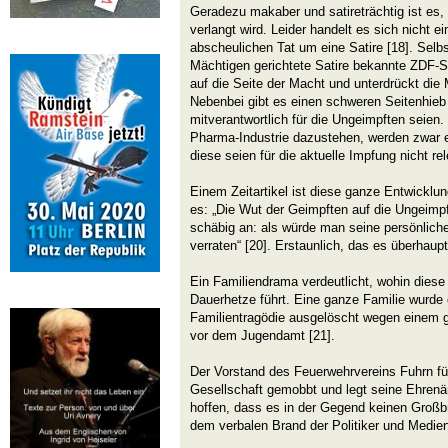
Geradezu makaber und satireträchtig ist es, 
verlangt wird. Leider handelt es sich nicht e
abscheulichen Tat um eine Satire [18]. Selbst
Mächtigen gerichtete Satire bekannte ZDF-Se
auf die Seite der Macht und unterdrückt die
Nebenbei gibt es einen schweren Seitenhieb
mitverantwortlich für die Ungeimpften seien.
Pharma-Industrie dazustehen, werden zwar e
diese seien für die aktuelle Impfung nicht rel
Einem Zeitartikel ist diese ganze Entwicklun
es: „Die Wut der Geimpften auf die Ungeimpf
schäbig an: als würde man seine persönliche
verraten“ [20]. Erstaunlich, das es überhaup
Ein Familiendrama verdeutlicht, wohin diese
Dauerhetze führt. Eine ganze Familie wurde
Familientragödie ausgelöscht wegen einem 
vor dem Jugendamt [21].
Der Vorstand des Feuerwehrvereins Fuhrn füh
Gesellschaft gemobbt und legt seine Ehrenäm
hoffen, dass es in der Gegend keinen Groß
dem verbalen Brand der Politiker und Medien