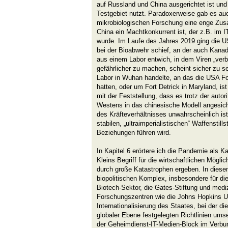
auf Russland und China ausgerichtet ist und
Testgebiet nutzt. Paradoxerweise gab es au
mikrobiologischen Forschung eine enge Zus
China ein Machtkonkurrent ist, der z.B. im 
wurde. Im Laufe des Jahres 2019 ging die 
bei der Bioabwehr schief, an der auch Kanada
aus einem Labor entwich, in dem Viren „verb
gefährlicher zu machen, scheint sicher zu s
Labor in Wuhan handelte, an das die USA F
hatten, oder um Fort Detrick in Maryland, is
mit der Feststellung, dass es trotz der auto
Westens in das chinesische Modell angesic
des Kräfteverhältnisses unwahrscheinlich is
stabilen, „ultraimperialistischen“ Waffenstill
Beziehungen führen wird.
In Kapitel 6 erörtere ich die Pandemie als 
Kleins Begriff für die wirtschaftlichen Mögli
durch große Katastrophen ergeben. In diese
biopolitischen Komplex, insbesondere für di
Biotech-Sektor, die Gates-Stiftung und med
Forschungszentren wie die Johns Hopkins Un
Internationalisierung des Staates, bei der d
globaler Ebene festgelegten Richtlinien umse
der Geheimdienst-IT-Medien-Block im Verbun