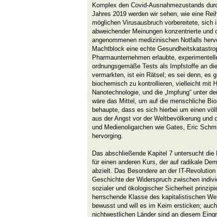
Komplex den Covid-Ausnahmezustands durc
Jahres 2019 werden wir sehen, wie eine Rei
möglichen Virusausbruch vorbereitete, sich 
abweichender Meinungen konzentrierte und d
angenommenen medizinischen Notfalls herv
Machtblock eine echte Gesundheitskatastroph
Pharmaunternehmen erlaubte, experimentell
ordnungsgemäße Tests als Impfstoffe an di
vermarkten, ist ein Rätsel; es sei denn, es 
biochemisch zu kontrollieren, vielleicht mit 
Nanotechnologie, und die „Impfung“ unter 
wäre das Mittel, um auf die menschliche Bi
behaupte, dass es sich hierbei um einen völl
aus der Angst vor der Weltbevölkerung und d
und Medienoligarchen wie Gates, Eric Schm
hervorging.
Das abschließende Kapitel 7 untersucht die 
für einen anderen Kurs, der auf radikale Dem
abzielt. Das Besondere an der IT-Revolution 
Geschichte der Widerspruch zwischen individu
sozialer und ökologischer Sicherheit prinzipi
herrschende Klasse des kapitalistischen Wes
bewusst und will es im Keim ersticken; auc
nichtwestlichen Länder sind an diesem Eingrif