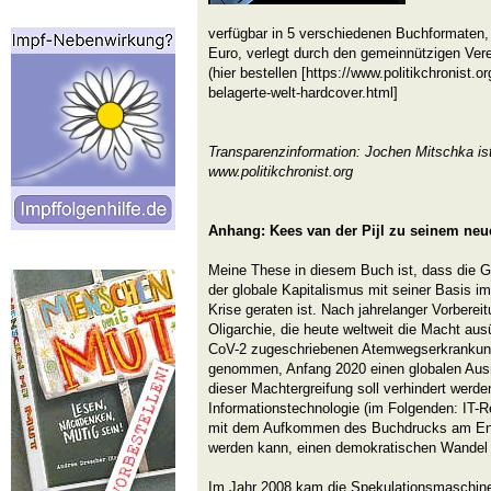
verfügbar in 5 verschiedenen Buchformaten,
Euro, verlegt durch den gemeinnützigen Verein
(hier bestellen [https://www.politikchronist.
belagerte-welt-hardcover.html]
Transparenzinformation: Jochen Mitschka ist
www.politikchronist.org
Anhang: Kees van der Pijl zu seinem ne
Meine These in diesem Buch ist, dass die Ge
der globale Kapitalismus mit seiner Basis im
Krise geraten ist. Nach jahrelanger Vorberei
Oligarchie, die heute weltweit die Macht au
CoV-2 zugeschriebenen Atemwegserkrankun
genommen, Anfang 2020 einen globalen Aus
dieser Machtergreifung soll verhindert werde
Informationstechnologie (im Folgenden: IT-Rev
mit dem Aufkommen des Buchdrucks am Ende
werden kann, einen demokratischen Wandel e
Im Jahr 2008 kam die Spekulationsmaschine