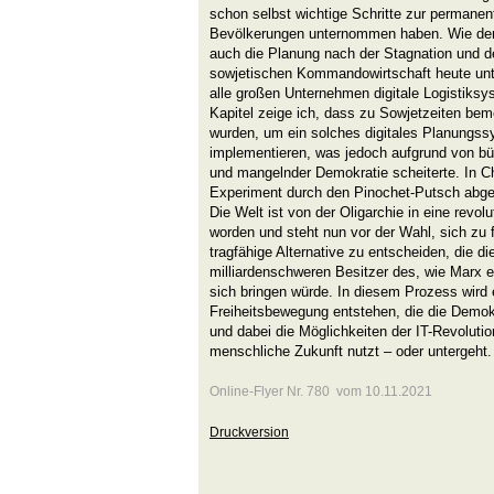
schon selbst wichtige Schritte zur permane
Bevölkerungen unternommen haben. Wie der 
auch die Planung nach der Stagnation und
sowjetischen Kommandowirtschaft heute unt
alle großen Unternehmen digitale Logistiksy
Kapitel zeige ich, dass zu Sowjetzeiten beme
wurden, um ein solches digitales Planungss
implementieren, was jedoch aufgrund von b
und mangelnder Demokratie scheiterte. In Ch
Experiment durch den Pinochet-Putsch abge
Die Welt ist von der Oligarchie in eine revo
worden und steht nun vor der Wahl, sich zu f
tragfähige Alternative zu entscheiden, die d
milliardenschweren Besitzer des, wie Marx e
sich bringen würde. In diesem Prozess wird e
Freiheitsbewegung entstehen, die die Demokr
und dabei die Möglichkeiten der IT-Revolutio
menschliche Zukunft nutzt – oder untergeht.
Online-Flyer Nr. 780 vom 10.11.2021
Druckversion