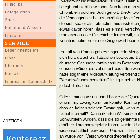
"Verschwörungstheoretiker" zu sein. Denn ei
Filmclips
belegt und nicht beweisbar. Nun kann man si
Chronik ein solches Buch gehört. Die Antwort
Fotogalerien
der Vergangenheit hat es unzählige Male "V
Sport
die sich später als Tatsachen herausstellte
Kultur und Wissen
etwas davon hören, dass es einmal Versch
man aber aus der Geschichte lernen will, so
Literatur
Kenntnis nehmen, um die Gegenwart beurtei
SERVICE
LeserInnenbriefe
Im Fall von Corona gab es sogar jede Menge
sich kurz darauf als Tatsachen bewiesen. D
Links
deutsche Gesundheitsministerium Beschränk
Über uns
erlassen würde, die vehement bestritten wu
Kontakt
hatte sogar eine Videoaufklärung veröffentlic
"Verschwörungstheoretiker" lustig machte. 
Impressum/Datenschutz
jedoch Tatsache.
Oder schauen wir uns die Theorie der "Quer
einem Impfzwang kommen könnte. Konnte j
dass es keinen solchen Zwang gab, wenn ma
teilnehmen will? Dann erklärten Wissenschaft
Schwurblern wurden, dass die so genannte 
ANZEIGEN
erhöhter Thrombosegefahr führen würde. Un
wissenschaftlich bewiesen. Und wie ist es 
an wurde von "Verschwörungstheoretikern" ge