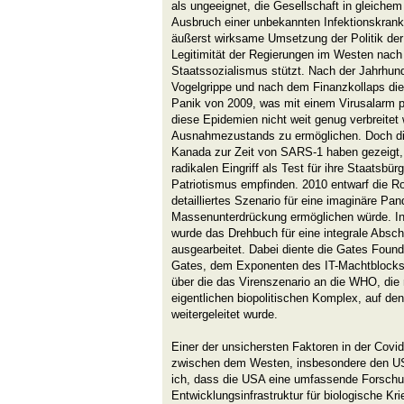
als ungeeignet, die Gesellschaft in gleiche
Ausbruch einer unbekannten Infektionskrankh
äußerst wirksame Umsetzung der Politik der 
Legitimität der Regierungen im Westen na
Staatssozialismus stützt. Nach der Jahrhun
Vogelgrippe und nach dem Finanzkollaps die
Panik von 2009, was mit einem Virusalarm p
diese Epidemien nicht weit genug verbreite
Ausnahmezustands zu ermöglichen. Doch di
Kanada zur Zeit von SARS-1 haben gezeigt, 
radikalen Eingriff als Test für ihre Staatsbürg
Patriotismus empfinden. 2010 entwarf die Ro
detailliertes Szenario für eine imaginäre Pan
Massenunterdrückung ermöglichen würde. In
wurde das Drehbuch für eine integrale Absch
ausgearbeitet. Dabei diente die Gates Found
Gates, dem Exponenten des IT-Machtblocks s
über die das Virenszenario an die WHO, die
eigentlichen biopolitischen Komplex, auf den
weitergeleitet wurde.
Einer der unsichersten Faktoren in der Covid
zwischen dem Westen, insbesondere den USA
ich, dass die USA eine umfassende Forschu
Entwicklungsinfrastruktur für biologische Kr