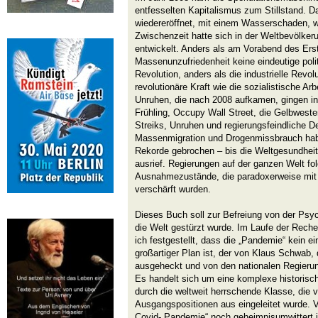
entfesselten Kapitalismus zum Stillstand. D
wiedereröffnet, mit einem Wasserschaden, wi
Zwischenzeit hatte sich in der Weltbevölke
entwickelt. Anders als am Vorabend des Erst
Massenunzufriedenheit keine eindeutige polit
Revolution, anders als die industrielle Revolu
revolutionäre Kraft wie die sozialistische A
Unruhen, die nach 2008 aufkamen, gingen in
Frühling, Occupy Wall Street, die Gelbwesten
Streiks, Unruhen und regierungsfeindliche 
Massenmigration und Drogenmissbrauch haben
Rekorde gebrochen – bis die Weltgesundheit
ausrief. Regierungen auf der ganzen Welt fo
Ausnahmezustände, die paradoxerweise mit
verschärft wurden.
Dieses Buch soll zur Befreiung von der Psyc
die Welt gestürzt wurde. Im Laufe der Rech
ich festgestellt, dass die „Pandemie“ kein ei
großartiger Plan ist, der von Klaus Schwab
ausgeheckt und von den nationalen Regieru
Es handelt sich um eine komplexe historisch
durch die weltweit herrschende Klasse, die 
Ausgangspositionen aus eingeleitet wurde. 
Covid-„Pandemie“ noch geheimnisumwittert ist