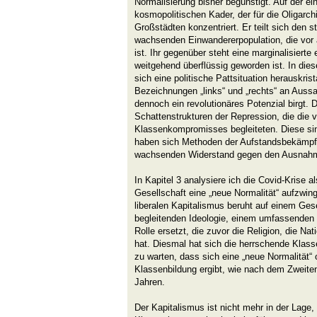
Normalisierung bisher begünstigt. Auf der ei
kosmopolitischen Kader, der für die Oligarchi
Großstädten konzentriert. Er teilt sich den 
wachsenden Einwandererpopulation, die vor a
ist. Ihr gegenüber steht eine marginalisiert
weitgehend überflüssig geworden ist. In di
sich eine politische Pattsituation herauskristal
Bezeichnungen „links“ und „rechts“ an Aussag
dennoch ein revolutionäres Potenzial birgt. 
Schattenstrukturen der Repression, die die 
Klassenkompromisses begleiteten. Diese sin
haben sich Methoden der Aufstandsbekämp
wachsenden Widerstand gegen den Ausnah
In Kapitel 3 analysiere ich die Covid-Krise a
Gesellschaft eine „neue Normalität“ aufzwi
liberalen Kapitalismus beruht auf einem Gese
begleitenden Ideologie, einem umfassenden 
Rolle ersetzt, die zuvor die Religion, die Nati
hat. Diesmal hat sich die herrschende Klass
zu warten, dass sich eine „neue Normalität
Klassenbildung ergibt, wie nach dem Zweiten
Jahren.
Der Kapitalismus ist nicht mehr in der Lage, 