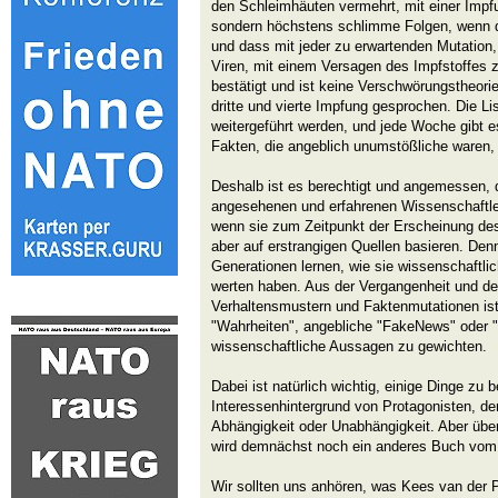
den Schleimhäuten vermehrt, mit einer Impf
sondern höchstens schlimme Folgen, wenn da
und dass mit jeder zu erwartenden Mutation, 
Viren, mit einem Versagen des Impfstoffes z
bestätigt und ist keine Verschwörungstheorie
dritte und vierte Impfung gesprochen. Die Li
weitergeführt werden, und jede Woche gibt 
Fakten, die angeblich unumstößliche waren, 
Deshalb ist es berechtigt und angemessen,
angesehenen und erfahrenen Wissenschaftler
wenn sie zum Zeitpunkt der Erscheinung de
aber auf erstrangigen Quellen basieren. Den
Generationen lernen, wie sie wissenschaftli
werten haben. Aus der Vergangenheit und 
Verhaltensmustern und Faktenmutationen ist
"Wahrheiten", angebliche "FakeNews" oder 
wissenschaftliche Aussagen zu gewichten.
Dabei ist natürlich wichtig, einige Dinge zu 
Interessenhintergrund von Protagonisten, de
Abhängigkeit oder Unabhängigkeit. Aber üb
wird demnächst noch ein anderes Buch vom 
Wir sollten uns anhören, was Kees van der Pi