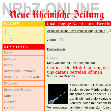
Unabhängige Nachrichten, Berich
SUCHE
Aktueller Online-Flyer vom 09. August 2026
zurück
RESSORTS
Druckversion
News
Literatur
Lokales
Kees van der Pijl: Die belagerte Welt
Inland
Corona: Die Mobilisierung der 
uns daraus befreien können
Arbeit und Soziales
Von Jochen Mitschka
Wirtschaft und Umwelt
Globales
Kees van der Pijl ist ein Wis
Seele nie eine Mördergrube 
Krieg und Frieden
aussprach, was er dachte. D
Kommentar
Establishment viele Feinde e
Glossen
Verehrer. Auch mit diesem Bu
Verleumdungen anhören müssen. Zum Beispie
Medien