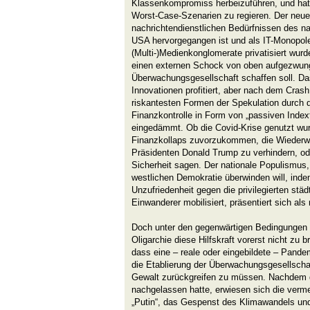
Klassenkompromiss herbeizuführen, und hat
Worst-Case-Szenarien zu regieren. Der neue
nachrichtendienstlichen Bedürfnissen des na
USA hervorgegangen ist und als IT-Monopol
(Multi-)Medienkonglomerate privatisiert wur
einen externen Schock von oben aufgezwung
Überwachungsgesellschaft schaffen soll. Da
Innovationen profitiert, aber nach dem Cras
riskantesten Formen der Spekulation durch d
Finanzkontrolle in Form von „passiven Inde
eingedämmt. Ob die Covid-Krise genutzt wu
Finanzkollaps zuvorzukommen, die Wiederwa
Präsidenten Donald Trump zu verhindern, ode
Sicherheit sagen. Der nationale Populismus, 
westlichen Demokratie überwinden will, inde
Unzufriedenheit gegen die privilegierten st
Einwanderer mobilisiert, präsentiert sich als 
Doch unter den gegenwärtigen Bedingungen s
Oligarchie diese Hilfskraft vorerst nicht zu b
dass eine – reale oder eingebildete – Pand
die Etablierung der Überwachungsgesellschaf
Gewalt zurückgreifen zu müssen. Nachdem d
nachgelassen hatte, erwiesen sich die verm
„Putin“, das Gespenst des Klimawandels un