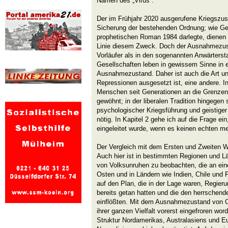
Namen des „Virus“.
Der im Frühjahr 2020 ausgerufene Kriegszusta
Sicherung der bestehenden Ordnung; wie Ge
prophetischen Roman 1984 darlegte, dienen a
Linie diesem Zweck. Doch der Ausnahmezus
Vorläufer als in den sogenannten Anwärterst
Gesellschaften leben in gewissem Sinne in
Ausnahmezustand. Daher ist auch die Art un
Repressionen ausgesetzt ist, eine andere. I
Menschen seit Generationen an die Grenzen
gewöhnt; in der liberalen Tradition hingegen 
psychologischer Kriegsführung und geistiger
nötig. In Kapitel 2 gehe ich auf die Frage e
eingeleitet wurde, wenn es keinen echten med
Der Vergleich mit dem Ersten und Zweiten We
Auch hier ist in bestimmten Regionen und 
von Volksunruhen zu beobachten, die an ei
Osten und in Ländern wie Indien, Chile und
auf den Plan, die in der Lage waren, Regieru
bereits getan hatten und die den herrschende
einflößten. Mit dem Ausnahmezustand von C
ihrer ganzen Vielfalt vorerst eingefroren wor
Struktur Nordamerikas, Australasiens und E