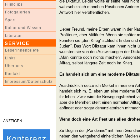
die Diktatur. Leider wollte er seine Mail nicht
Filmclips
wahrscheinlich manchen Positionen Anderer äh
Antwort hier veröffentlichen.
Fotogalerien
Sport
Kultur und Wissen
Lieber Freund, meine Eltern waren in der Na
Profiteure, eher Mitläufer. Wenn sie später m
Literatur
konnten sie „den Krieg“ schlecht finden und
SERVICE
Juden“. Das Wort Diktatur kam ihnen nicht ü
LeserInnenbriefe
wussten sie von den Auswirkungen der Diktat
„Man konnte doch nichts machen“. Ansonste
Links
Alltag, selbst längere Zeit noch im Krieg.
Über uns
Kontakt
Es handelt sich um eine moderne Diktatu
Impressum/Datenschutz
Ausdrücklich setze ich Merkel in meinem Artik
handelt sich m. E. eben um eine moderne Di
ihr leben. Zwar wird die Bewegungsfreiheit vi
aber die Mehrheit stellt einen normalen Allt
abfindet oder sogar denunziatorisch mitmach
Wenn doch eine Art Pest uns allen drohen
ANZEIGEN
Zu Beginn der „Pandemie“ mit ihren Grundr
neben den weitgehend einheitlichen Medien 