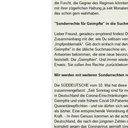
die Furcht, die Gegner des Regimes könnte
mit ihrer zögerlichen Haltung ja seit Monaten
das schon gern wahrhaben.
"Sonderrechte für Geimpfte" in die Suc
Lieber Freund, geradezu empörend findest Du
Zusammenhang mit der, wie Du seltsam ve
„Impfproblematik“. Gib doch einfach mal de
Geimpfte" in die übliche Suchmaschine ein, 
Antworten bekommen, die eine neue bevor
feststellt: Die „Geimpften“. Und immer wied
Erweis: Sie sollen ihre Rechte „zurückbeko
Wir werden mit weiteren Sonderrechten r
Die SÜDDEUTSCHE vom 10. Mai hat diese 
zusammengefasst: „Seit Sonntag sind für m
in Deutschland die Corona-Einschränkungen g
Geimpfte und viele frühere Covid-19-Patiente
Quarantänepflichten - und sie dürfen sich w
als bisher. Eine entsprechende Verordnung d
Kraft. - In ihren Genuss kommen an die ach
Deutschland, die nach den jüngsten Zahlen d
komplett gegen das Coronavirus geimpft sind