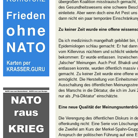
übergroßen Koalition misstrauisch gemacht, d
des Gesundheitswesens eine schwere Besc
einleitete. Aber wenn doch eine Art Pest uns
dann nicht ein paar temporäre Einschränkun
Zu keiner Zeit wurde eine offene wissensc
Da ich medizinisch mangelhaft gebildet bin,
Epidemiologen schlau gemacht: Er hat dann
vom Killervirus nüchtern und schlicht widerl
bekommen: Er wurde entlassen. Inzwischen 
„falscher“ Meinungen. Auch Prof. Bhakdi und
entlassen konnte, wurden öffentlich massiv u
gemacht. Zu keiner Zeit wurde eine offene w
ermöglicht. Die Herstellung von Einheitsmei
Ausschaltung des öffentlichen Meinungsstrei
des Marschs in die Diktatur, die ich im Jun
nur als „Prä-Diktatur“ einschätzte.
Eine neue Qualität der Meinungsunterdr
Die Verengung des öffentlichen Diskurs in 
offenkundig nicht: Eine Serie von Löschung
die Zweifel am Kurs der Merkel-Spahn-Grupp
Anspruch der politischen Führung auf eine 