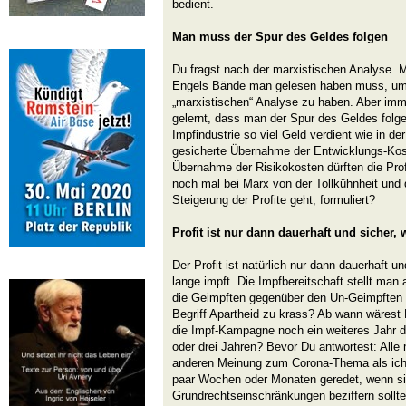
bedient.
Man muss der Spur des Geldes folgen
Du fragst nach der marxistischen Analyse. Mir
Engels Bände man gelesen haben muss, um 
„marxistischen“ Analyse zu haben. Aber imme
gelernt, dass man der Spur des Geldes folge
Impfindustrie so viel Geld verdient wie in de
gesicherte Übernahme der Entwicklungs-Kost
Übernahme der Risikokosten dürften die Prof
noch mal bei Marx von der Tollkühnheit und
Steigerung der Profite geht, formuliert?
Profit ist nur dann dauerhaft und sicher,
Der Profit ist natürlich nur dann dauerhaft u
lange impft. Die Impfbereitschaft stellt ma
die Geimpften gegenüber den Un-Geimpften pr
Begriff Apartheid zu krass? Ab wann wäres
die Impf-Kampagne noch ein weiteres Jahr d
oder drei Jahren? Bevor Du antwortest: Alle 
anderen Meinung zum Corona-Thema als ich,
paar Wochen oder Monaten geredet, wenn si
Grundrechtseinschränkungen beziffern sollte