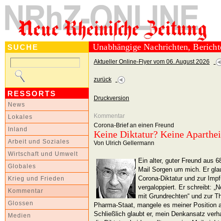
Unabhängige Nachrichten, Berich
SUCHE
Aktueller Online-Flyer vom 06. August 2026
zurück
RESSORTS
Druckversion
News
Kommentar
Lokales
Corona-Brief an einen Freund
Inland
Keine Diktatur? Keine Aparthei
Arbeit und Soziales
Von Ulrich Gellermann
Wirtschaft und Umwelt
Ein alter, guter Freund aus 6
Globales
Mail Sorgen um mich. Er glau
Corona-Diktatur und zur Impf
Krieg und Frieden
vergaloppiert. Er schreibt: 
Kommentar
mit Grundrechten“ und zur T
Glossen
Pharma-Staat, mangele es meiner Position a
Schließlich glaubt er, mein Denkansatz verh
Medien