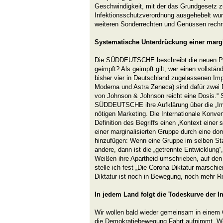
Geschwindigkeit, mit der das Grundgesetz 
Infektionsschutzverordnung ausgehebelt wurd
weiteren Sonderrechten und Genüssen rechn
Systematische Unterdrückung einer margi
Die SÜDDEUTSCHE beschreibt die neuen Privi
geimpft? Als geimpft gilt, wer einen vollstän
bisher vier in Deutschland zugelassenen Impf
Moderna und Astra Zeneca) sind dafür zwei 
von Johnson & Johnson reicht eine Dosis.“ So
SÜDDEUTSCHE ihre Aufklärung über die „Im
nötigen Marketing. Die Internationale Konven
Definition des Begriffs einen ‚Kontext eine
einer marginalisierten Gruppe durch eine dom
hinzufügen: Wenn eine Gruppe im selben Sta
andere, dann ist die „getrennte Entwicklung“
Weißen ihre Apartheid umschrieben, auf den
stelle ich fest „Die Corona-Diktatur marschie
Diktatur ist noch in Bewegung, noch mehr Re
In jedem Land folgt die Todeskurve der I
Wir wollen bald wieder gemeinsam in einem C
die Demokratiebewegung Fahrt aufnimmt. We