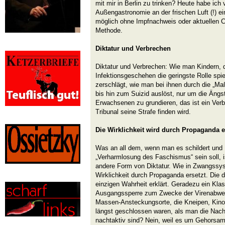
mit mir in Berlin zu trinken? Heute habe ich v
Außengastronomie an der frischen Luft (!) ei
möglich ohne Impfnachweis oder aktuellen Co
Methode.
Diktatur und Verbrechen
Diktatur und Verbrechen: Wie man Kindern, 
Infektionsgeschehen die geringste Rolle spie
zerschlägt, wie man bei ihnen durch die „
bis hin zum Suizid auslöst, nur um die Ängs
Erwachsenen zu grundieren, das ist ein Verb
Tribunal seine Strafe finden wird.
Die Wirklichkeit wird durch Propaganda e
Was an all dem, wenn man es schildert und D
„Verharmlosung des Faschismus“ sein soll, ist
andere Form von Diktatur. Wie in Zwangssys
Wirklichkeit durch Propaganda ersetzt. Die 
einzigen Wahrheit erklärt. Geradezu ein Klass
Ausgangssperre zum Zwecke der Virenabweh
Massen-Ansteckungsorte, die Kneipen, Kino
längst geschlossen waren, als man die Nacht
nachtaktiv sind? Nein, weil es um Gehorsa