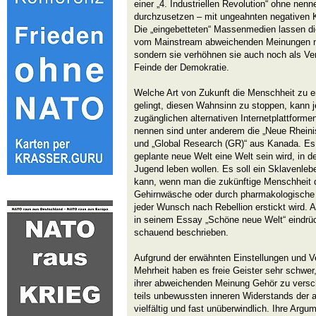
einer „4. Industriellen Revolution“ ohne ne
durchzusetzen – mit ungeahnten negativen 
Die „eingebetteten“ Massenmedien lassen die
vom Mainstream abweichenden Meinungen ni
sondern sie verhöhnen sie auch noch als Ve
Feinde der Demokratie.
Welche Art von Zukunft die Menschheit zu e
gelingt, diesen Wahnsinn zu stoppen, kann jed
zugänglichen alternativen Internetplattform
nennen sind unter anderem die „Neue Rheini
und „Global Research (GR)“ aus Kanada. Es 
geplante neue Welt eine Welt sein wird, in d
Jugend leben wollen. Es soll ein Sklavenleb
kann, wenn man die zukünftige Menschheit 
Gehirnwäsche oder durch pharmakologische 
jeder Wunsch nach Rebellion erstickt wird. 
in seinem Essay „Schöne neue Welt“ eindrück
schauend beschrieben.
Aufgrund der erwähnten Einstellungen und V
Mehrheit haben es freie Geister sehr schwer
ihrer abweichenden Meinung Gehör zu vers
teils unbewussten inneren Widerstands der a
vielfältig und fast unüberwindlich. Ihre Arg