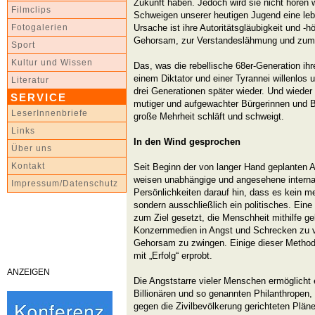
Zukunft haben. Jedoch wird sie nicht hören w
Filmclips
Schweigen unserer heutigen Jugend eine leb
Ursache ist ihre Autoritätsgläubigkeit und -hö
Fotogalerien
Gehorsam, zur Verstandeslähmung und zum N
Sport
Kultur und Wissen
Das, was die rebellische 68er-Generation ihr
einem Diktator und einer Tyrannei willenlos 
Literatur
drei Generationen später wieder. Und wieder 
SERVICE
mutiger und aufgewachter Bürgerinnen und B
LeserInnenbriefe
große Mehrheit schläft und schweigt.
Links
In den Wind gesprochen
Über uns
Kontakt
Seit Beginn der von langer Hand geplanten
weisen unabhängige und angesehene interna
Impressum/Datenschutz
Persönlichkeiten darauf hin, dass es kein m
sondern ausschließlich ein politisches. Eine 
zum Ziel gesetzt, die Menschheit mithilfe gek
Konzernmedien in Angst und Schrecken zu 
Gehorsam zu zwingen. Einige dieser Metho
mit „Erfolg“ erprobt.
ANZEIGEN
Die Angststarre vieler Menschen ermöglicht 
Billionären und so genannten Philanthropen,
gegen die Zivilbevölkerung gerichteten Plän