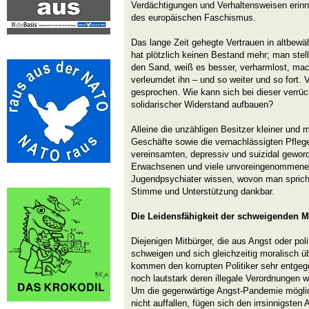
Verdächtigungen und Verhaltensweisen erinn
des europäischen Faschismus.
Das lange Zeit gehegte Vertrauen in altbewä
hat plötzlich keinen Bestand mehr; man stell
den Sand, weiß es besser, verharmlost, mac
verleumdet ihn – und so weiter und so fort. 
gesprochen. Wie kann sich bei dieser verrü
solidarischer Widerstand aufbauen?
Alleine die unzähligen Besitzer kleiner und 
Geschäfte sowie die vernachlässigten Pfleg
vereinsamten, depressiv und suizidal gewor
Erwachsenen und viele unvoreingenommene
Jugendpsychiater wissen, wovon man spricht 
Stimme und Unterstützung dankbar.
Die Leidensfähigkeit der schweigenden Me
Diejenigen Mitbürger, die aus Angst oder po
schweigen und sich gleichzeitig moralisch übe
kommen den korrupten Politiker sehr entgeg
noch lautstark deren illegale Verordnungen w
Um die gegenwärtige Angst-Pandemie möglich
nicht auffallen, fügen sich den irrsinnigsten