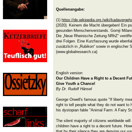
Quellenangabe:
(1)
https://de.wikipedia.org./wiki/kadaverge
(2020). Keinem die Macht übergeben! Ein p
gesunden Menschenverstands. Gornji Milan
Die „Neue Rheinische Zeitung NRhZ“ veröffe
drei Folgen. Eine Kurzfassung wurde ebenfal
zusätzlich in „Rubikon“ sowie in englischer 
(www.globalresearch.ca)
English version:
Our Children Have a Right to a Decent Fu
Give Youth a Chance!
By Dr. Rudolf Hänsel
George Orwell's famous quote "If liberty mea
right to tell people what they do not want to
his dystopian fable "Animal Farm: A Fairy St
The silent majority of citizens worldwide will
children have a right to a decent future. How
that by their silence they are denying our you