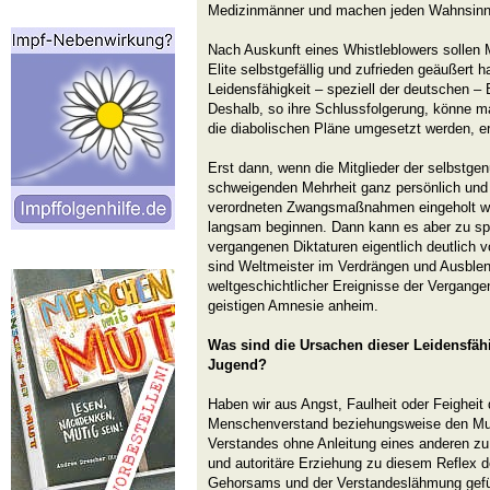
Medizinmänner und machen jeden Wahnsinn
Nach Auskunft eines Whistleblowers sollen Mi
Elite selbstgefällig und zufrieden geäußert
Leidensfähigkeit – speziell der deutschen –
Deshalb, so ihre Schlussfolgerung, könne ma
die diabolischen Pläne umgesetzt werden, e
Erst dann, wenn die Mitglieder der selbstge
schweigenden Mehrheit ganz persönlich und d
verordneten Zwangsmaßnahmen eingeholt we
langsam beginnen. Dann kann es aber zu sp
vergangenen Diktaturen eigentlich deutlich v
sind Weltmeister im Verdrängen und Ausbl
weltgeschichtlicher Ereignisse der Vergangenh
geistigen Amnesie anheim.
Was sind die Ursachen dieser Leidensfäh
Jugend?
Haben wir aus Angst, Faulheit oder Feighei
Menschenverstand beziehungsweise den Mut
Verstandes ohne Anleitung eines anderen zu 
und autoritäre Erziehung zu diesem Reflex d
Gehorsams und der Verstandeslähmung gefü