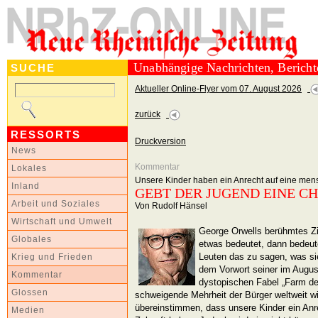
Unabhängige Nachrichten, Berich
SUCHE
Aktueller Online-Flyer vom 07. August 2026
zurück
RESSORTS
Druckversion
News
Kommentar
Lokales
Unsere Kinder haben ein Anrecht auf eine men
Inland
GEBT DER JUGEND EINE C
Arbeit und Soziales
Von Rudolf Hänsel
Wirtschaft und Umwelt
George Orwells berühmtes Zit
Globales
etwas bedeutet, dann bedeut
Leuten das zu sagen, was si
Krieg und Frieden
dem Vorwort seiner im Augus
Kommentar
dystopischen Fabel „Farm der
Glossen
schweigende Mehrheit der Bürger weltweit wi
übereinstimmen, dass unsere Kinder ein An
Medien