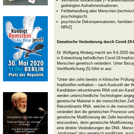
Vermehrte nosokomiale [= krankenhausbed
gedrängten Aufnahmesituationen,
Fehlbehandlung alter Menschen (technis
psychologisch)
psychische Dekompensationen, familiäre 
NRhZ]
Genetische Veränderung durch Covid-19
Dr. Wolfgang Wodarg macht am 9.6.2020 da
in Entwicklung befindlichen Covid-19-Impfsto
Menschen genetisch verändern. Unter Bez
Veröffentlichung (5) führt er aus:
"Unter den zehn bereits in klinischer Prüfun
Impfstoffen enthalten – nach Auskunft der 
Kandidaten rekombinante RNA und ein Kand
werden unterschiedliche Technologien ange
genetische Material in die menschlichen Zell
Rekombinante RNA, welche in die menschlich
verändert dort die genetischen Prozesse und
genetische Modifizierung der Zelle bezieh
einzuordnen, denn genetische Modifizierung 
eine direkte Veränderungen der DNA. Mensc
„Impfungen“ also genetisch modifiziert, auc