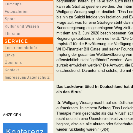
begründbar" halten. Es ließe sich auch kras
Filmclips
kann als Straftat gesehen werden. Der Inter
Wolfgang Wodarg sagt es deutlich: "Das Lock
Fotogalerien
bis hin zu Suizid infolge von Isolation und E
Sport
Frage auf: was für eine Strategie steht dahi
Kultur und Wissen
Bundesregierung eingeschlagene Weg zielt 
mit dem am 3. Juni 2020 beschlossenen Kon
Literatur
Regierungskoalition, in dem es heißt: "Die
SERVICE
Impfstoff für die Bevölkerung zur Verfügung 
LeserInnenbriefe
WHO-Finanzier Bill Gates und seiner Founda
Impfung der gesamten Weltbevölkerung von 7
Links
offensichtlich nicht "gefährdet" werden. Was 
Über uns
zurzeit entwickelt werden? Die Antwort, die 
Kontakt
erschreckend. Darunter sind solche, die mit
Impressum/Datenschutz
Das Lockdown tötet! In Deutschland hat 
als das Virus!
Dr. Wolfgang Wodarg macht auf die tödlich
aufmerksam. In seinem Beitrag "Das Lockdow
Therapie mehr geschadet als das Virus!" schr
ANZEIGEN
recht deutlich eine Übersterblichkeit zu er
beginnt, also als alle akuten oder fieberhaf
wieder rückläufig waren." (3)(4)