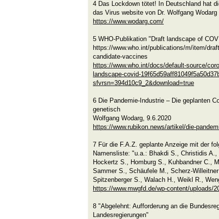
4 Das Lockdown tötet! In Deutschland hat d
das Virus website von Dr. Wolfgang Wodarg 
https://www.wodarg.com/
5 WHO-Publikation "Draft landscape of COV
https://www.who.int/publications/m/item/draf
candidate-vaccines
https://www.who.int/docs/default-source/cor
landscape-covid-19f65d59aff81049f5a50d37
sfvrsn=394d10c9_2&download=true
6 Die Pandemie-Industrie – Die geplanten C
genetisch
Wolfgang Wodarg, 9.6.2020
https://www.rubikon.news/artikel/die-pandemi
7 Für die F.A.Z. geplante Anzeige mit der fo
Namensliste: "u.a.: Bhakdi S., Christidis A.,
Hockertz S., Homburg S., Kuhbandner C., Mül
Sammer S., Schäufele M., Scherz-Willeitner
Spitzenberger S., Walach H., Weikl R., Wen
https://www.mwgfd.de/wp-content/uploads/
8 "Abgelehnt: Aufforderung an die Bundesreg
Landesregierungen"