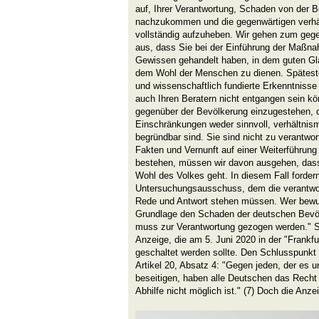
auf, Ihrer Verantwortung, Schaden von der 
nachzukommen und die gegenwärtigen verh
vollständig aufzuheben. Wir gehen zum geg
aus, dass Sie bei der Einführung der Maß
Gewissen gehandelt haben, in dem guten Gl
dem Wohl der Menschen zu dienen. Spätesten
und wissenschaftlich fundierte Erkenntnisse
auch Ihren Beratern nicht entgangen sein kön
gegenüber der Bevölkerung einzugestehen, d
Einschränkungen weder sinnvoll, verhältnis
begründbar sind. Sie sind nicht zu verantwor
Fakten und Vernunft auf einer Weiterführu
bestehen, müssen wir davon ausgehen, dass
Wohl des Volkes geht. In diesem Fall forder
Untersuchungsausschuss, dem die verantwort
Rede und Antwort stehen müssen. Wer bewu
Grundlage den Schaden der deutschen Bevö
muss zur Verantwortung gezogen werden." So 
Anzeige, die am 5. Juni 2020 in der "Frankfu
geschaltet werden sollte. Den Schlusspunkt
Artikel 20, Absatz 4: "Gegen jeden, der es 
beseitigen, haben alle Deutschen das Rech
Abhilfe nicht möglich ist." (7) Doch die Anze