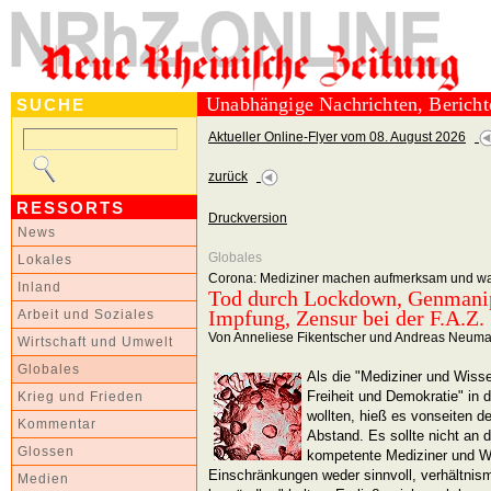
Unabhängige Nachrichten, Berich
SUCHE
Aktueller Online-Flyer vom 08. August 2026
zurück
RESSORTS
Druckversion
News
Globales
Lokales
Corona: Mediziner machen aufmerksam und w
Inland
Tod durch Lockdown, Genmanip
Impfung, Zensur bei der F.A.Z.
Arbeit und Soziales
Von Anneliese Fikentscher und Andreas Neum
Wirtschaft und Umwelt
Globales
Als die "Mediziner und Wisse
Freiheit und Demokratie" in 
Krieg und Frieden
wollten, hieß es vonseiten d
Kommentar
Abstand. Es sollte nicht an 
Glossen
kompetente Mediziner und Wi
Einschränkungen weder sinnvoll, verhältnis
Medien