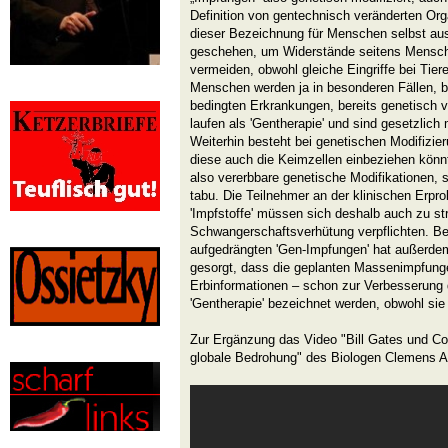
Definition von gentechnisch veränderten O
dieser Bezeichnung für Menschen selbst au
geschehen, um Widerstände seitens Mensch
vermeiden, obwohl gleiche Eingriffe bei Tie
Menschen werden ja in besonderen Fällen, b
bedingten Erkrankungen, bereits genetisch 
laufen als 'Gentherapie' und sind gesetzlich
Weiterhin besteht bei genetischen Modifizie
diese auch die Keimzellen einbeziehen kön
also vererbbare genetische Modifikationen, 
tabu. Die Teilnehmer an der klinischen Erpr
'Impfstoffe' müssen sich deshalb auch zu 
Schwangerschaftsverhütung verpflichten. B
aufgedrängten 'Gen-Impfungen' hat außerdem
gesorgt, dass die geplanten Massenimpfung
Erbinformationen – schon zur Verbesserung 
'Gentherapie' bezeichnet werden, obwohl sie e
Zur Ergänzung das Video "Bill Gates und Co
globale Bedrohung" des Biologen Clemens A