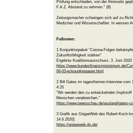
Prüfung entschieden, von der Ihrerseits gepl
F.A.Z. Abstand zu nehmen." (8)
Zeitungsmacher schwingen sich auf zu Rich
Mediziner und Wissenschaftler. In wessen A
Fußnoten:
1 Konjunkturpaket "Corona-Folgen bekämpfe
Zukunftsfähigkeit stärken"
Ergebnis Koalitionsausschuss, 3. Juni 2020
https://www.bundesfinanzministerium.de/Con
06-03-eckpunktepapier.html
2 Bill Gates im tagesthemen-Interview vom 
4:25
"Wir werden den zu entwickelnden Impfstoff l
Menschen verabreichen."
https://www.tagesschau.de/ausland/gates-c
3 Grafik aus GrippeWeb des Robert-Koch-Ins
14.6.2020]
https://grippeweb.rki.de/