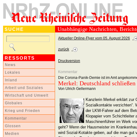
Unabhängige Nachrichten, Berich
SUCHE
Aktueller Online-Flyer vom 05. August 2026
zurück
RESSORTS
Druckversion
News
Kommentar
Lokales
Die Corona-Panik-Demie ist im Amt angekomm
Inland
Merkel: Deutschland schließen
Arbeit und Soziales
Von Ulrich Gellermann
Wirtschaft und Umwelt
Kanzlerin Merkel erklärt zur
Globales
Sozialkontakte verzichten“.
der LKW-Fahrer auf dem Betr
Krieg und Frieden
Klopapier vom Schichtleiter 
Kommentar
Maschinenführer im Werk vo
Glossen
geht? Wenn der Hausmeister im Krankenhaus
wird Sozial-Kotakte geben, auf die man gut 
Medien