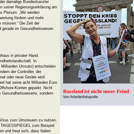
 der damalige Bundeskanzler
inn seiner Regierungserklärung am
ns Plenum: „Wir werden
wortung fördern und mehr
 müssen.“ Die Zeit der
nd gerade im Gesundheitswesen
nhaus in privater Hand.
dheitslandschaft. In
1 Milliarden Umsatz) entscheiden
dern der Controller, der
nal oder neue Geräte wird
el hat seine acht Milliarden Euro
Offshore-Konten geparkt. Nicht
Russland ist nicht unser Feind
des Gesundheitswesens, sondern
Von Arbeiterfotografie
-Virus zum Umsteuern zu nutzen,
Der TAGESSPIEGEL zum Beispiel
en und freut sich, dass Italien