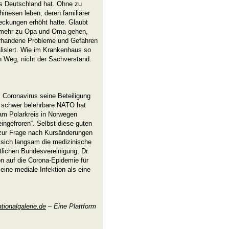
ls Deutschland hat. Ohne zu
hinesen leben, deren familiärer
eckungen erhöht hatte. Glaubt
 mehr zu Opa und Oma gehen,
Vorhandene Probleme und Gefahren
alisiert. Wie im Krankenhaus so
n Weg, nicht der Sachverstand.
s Coronavirus seine Beteiligung
t schwer belehrbare NATO hat
am Polarkreis in Norwegen
eingefroren“. Selbst diese guten
 zur Frage nach Kursänderungen
sich langsam die medizinische
lichen Bundesvereinigung, Dr.
on auf die Corona-Epidemie für
 eine mediale Infektion als eine
ationalgalerie.de
– Eine Plattform