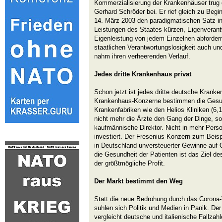
Kommerzialisierung der Krankenhäuser trug
Gerhard Schröder bei. Er rief gleich zu Beg
14. März 2003 den paradigmatischen Satz i
Leistungen des Staates kürzen, Eigenverant
Eigenleistung von jedem Einzelnen abfordern
staatlichen Verantwortungslosigkeit auch u
nahm ihren verheerenden Verlauf.
Jedes dritte Krankenhaus privat
Schon jetzt ist jedes dritte deutsche Kranke
Krankenhaus-Konzerne bestimmen die Gesun
Krankenfabriken wie den Helios Kliniken (6,
nicht mehr die Ärzte den Gang der Dinge, son
kaufmännische Direktor. Nicht in mehr Perso
investiert. Der Fresenius-Konzern zum Beispi
in Deutschland unversteuerter Gewinne auf 
die Gesundheit der Patienten ist das Ziel 
der größtmögliche Profit.
Der Markt bestimmt den Weg
Statt die neue Bedrohung durch das Corona
suhlen sich Politik und Medien in Panik. 
vergleicht deutsche und italienische Fallzahl