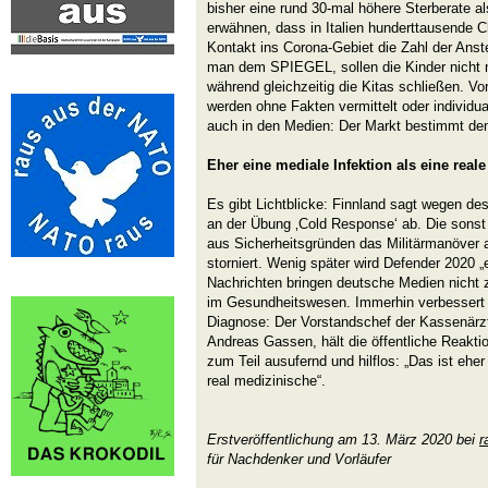
bisher eine rund 30-mal höhere Sterberate a
erwähnen, dass in Italien hunderttausende C
Kontakt ins Corona-Gebiet die Zahl der Anst
man dem SPIEGEL, sollen die Kinder nicht
während gleichzeitig die Kitas schließen. 
werden ohne Fakten vermittelt oder individu
auch in den Medien: Der Markt bestimmt de
Eher eine mediale Infektion als eine reale
Es gibt Lichtblicke: Finnland sagt wegen de
an der Übung ‚Cold Response‘ ab. Die sons
aus Sicherheitsgründen das Militärmanöver 
storniert. Wenig später wird Defender 2020 „
Nachrichten bringen deutsche Medien nicht
im Gesundheitswesen. Immerhin verbessert 
Diagnose: Der Vorstandschef der Kassenärzt
Andreas Gassen, hält die öffentliche Reakti
zum Teil ausufernd und hilflos: „Das ist eher
real medizinische“.
Erstveröffentlichung am 13. März 2020 bei
r
für Nachdenker und Vorläufer