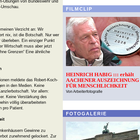
en-Übungen von Bundeswehr und
n-Umschau.
FILMCLIP
emeinen Verzicht an: Wir
t nix, ist die Botschaft. Nur wer
r überleben. Ein einziger Punkt
er Wirtschaft muss aber jetzt
ohne Grenzen“ Eine ähnliche
n
HEINRICH HABIG ::: erhält
AACHENER AUSZEICHNUNG
tionen meldete das Robert-Koch-
FÜR MENSCHLICHKEIT
ngen in den Medien. Keine
nzlerbotschaft. Vor allem:
Von Arbeiterfotografie
ser. Keine Verstärkung des
ehin völlig überarbeiteten
 pro Patient.
FOTOGALERIE
eit
rankenhäusern Gewinne zu
rbot zunehmend gelockert. Zur