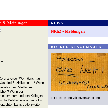
te & Meinungen
NEWS
NRhZ - Meldungen
KÖLNER KLAGEMAUER
en
 Corona-Krise "Wo möglich auf
 Was sind Sozialkontakte? Wenn
iebshof die Paletten mit
abholt? Wenn der
n einem zum anderen Kollegen
Für Frieden und Völkerverständigung
 die Putzkolonne einteilt? Es
verzichten kann: Jede zweite