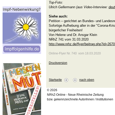
Top-Foto:
Ulrich Gellermann (aus Video-Interview:
deut
Siehe auch:
Petition – gerichtet an Bundes- und Landesr
Sofortige Aufhebung aller in der "Corona-Kr
bürgerlicher Freiheiten!
Von Helene und Dr. Ansgar Klein
NRhZ 741 vom 31.03.2020
http://www.nrhz.de/flyer/beitrag.php?id=267
Online-Flyer Nr. 740 vom 18.03.2020
Druckversion
Startseite
nach oben
© 2026
NRhZ-Online - Neue Rheinische Zeitung
bzw. gekennzeichnete AutorInnen / Institutionen