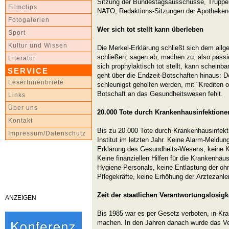
Sitzung der Bundestagsausschüsse, Trupp
Filmclips
NATO, Redaktions-Sitzungen der Apotheke
Fotogalerien
Wer sich tot stellt kann überleben
Sport
Kultur und Wissen
Die Merkel-Erklärung schließt sich dem allg
schließen, sagen ab, machen zu, also passier
Literatur
sich prophylaktisch tot stellt, kann scheinba
SERVICE
geht über die Endzeit-Botschaften hinaus: D
LeserInnenbriefe
schleunigst geholfen werden, mit "Krediten 
Botschaft an das Gesundheitswesen fehlt.
Links
Über uns
20.000 Tote durch Krankenhausinfektione
Kontakt
Bis zu 20.000 Tote durch Krankenhausinfek
Impressum/Datenschutz
Institut im letzten Jahr. Keine Alarm-Meldu
Erklärung des Gesundheits-Wesens, keine Ka
Keine finanziellen Hilfen für die Krankenhäu
Hygiene-Personals, keine Entlastung der ohn
Pflegekräfte, keine Erhöhung der Ärztezahlen
Zeit der staatlichen Verantwortungslosigk
ANZEIGEN
Bis 1985 war es per Gesetz verboten, in K
machen. In den Jahren danach wurde das Ve