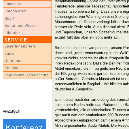
Beileidsbekundung – viele der Opfer waren ja 
Filmclips
Fensterrede, aber die Tagesschau rapportier
Hauses, also ebenso billig. Dass unsere re
Fotogalerien
schonungslos von Washington eine Stellu
Sport
Massenmord per Drohne verlangt hätte, davo
Kultur und Wissen
nimmer die Rede sein. Auch diesmal nicht. Es
und Tagesschau, unseren Spitzenjournaliste
Literatur
aktuell fällt das aber eh nicht mehr auf.
SERVICE
LeserInnenbriefe
Sie berichten lieber, wie pressiert unsere 
dabei sind, „mehr Verantwortung in der Wel
Links
konkret nichts anderes ist als Auftragserfüll
Über uns
ihren Redaktionstisch. Dass die Berliner Poli
Kontakt
Mittel einsetzen, die im bürgerlichen Recht
der Nötigung, wenn nicht gar der Erpressung er
Impressum/Datenschutz
außer Betracht. Geradezu klassisch ist der
Verantwortlichen in Bagdad – wir blicken auf
deutscher Außenpolitik.
Unmittelbar nach der Ermordung des iranisc
irakischem Boden hatte das Parlament in Ba
verabschiedet, alle ausländischen Truppen 
ANZEIGEN
galt auch den dort stationierten 200 Bundes
Abgeordneten entsprachen damit einem Ant
Ministerpräsidenten Abdul-Mahdi. Die Resolu