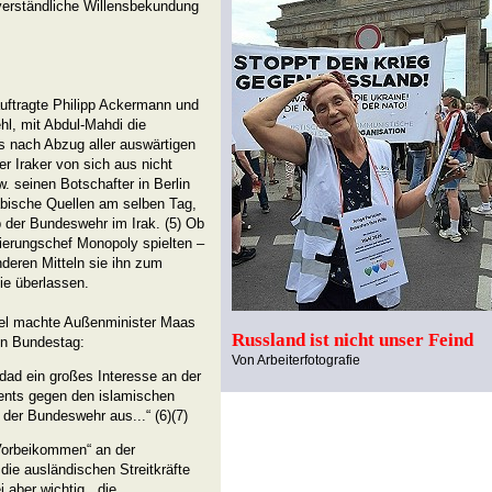
verständliche Willensbekundung
auftragte Philipp Ackermann und
hl, mit Abdul-Mahdi die
 nach Abzug aller auswärtigen
er Iraker von sich aus nicht
. seinen Botschafter in Berlin
abische Quellen am selben Tag,
 der Bundeswehr im Irak. (5) Ob
ierungschef Monopoly spielten –
deren Mitteln sie ihn zum
ie überlassen.
el machte Außenminister Maas
Russland ist nicht unser Feind
en Bundestag:
Von Arbeiterfotografie
dad ein großes Interesse an der
ents gegen den islamischen
 der Bundeswehr aus...“ (6)(7)
Vorbeikommen“ an der
ie ausländischen Streitkräfte
 aber wichtig, „die