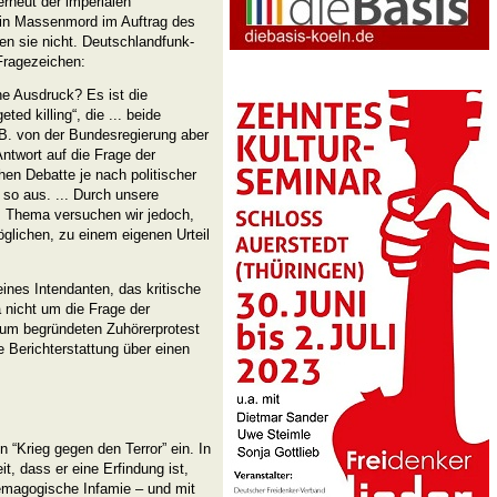
rneut der imperialen
ein Massenmord im Auftrag des
n sie nicht. Deutschlandfunk-
Fragezeichen:
ne Ausdruck? Es ist die
ted killing“, die ... beide
.B. von der Bundesregierung aber
Antwort auf die Frage der
chen Debatte je nach politischer
 so aus. ... Durch unsere
m Thema versuchen wir jedoch,
glichen, zu einem eigenen Urteil
ines Intendanten, das kritische
 nicht um die Frage der
um begründeten Zuhörerprotest
 Berichterstattung über einen
“Krieg gegen den Terror” ein. In
it, dass er eine Erfindung ist,
demagogische Infamie – und mit