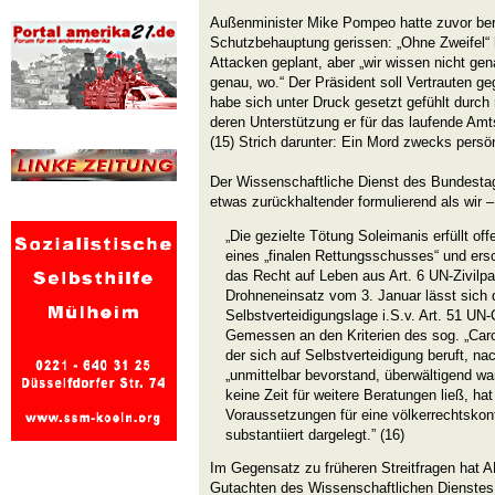
Außenminister Mike Pompeo hatte zuvor ber
Schutzbehauptung gerissen: „Ohne Zweifel“ 
Attacken geplant, aber „wir wissen nicht gen
genau, wo.“ Der Präsident soll Vertrauten g
habe sich unter Druck gesetzt gefühlt durch
deren Unterstützung er für das laufende Am
(15) Strich darunter: Ein Mord zwecks persö
Der Wissenschaftliche Dienst des Bundesta
etwas zurückhaltender formulierend als wir 
„Die gezielte Tötung Soleimanis erfüllt offe
eines „finalen Rettungsschusses“ und ers
das Recht auf Leben aus Art. 6 UN-Zivilpa
Drohneneinsatz vom 3. Januar lässt sich d
Selbstverteidigungslage i.S.v. Art. 51 UN-
Gemessen an den Kriterien des sog. „Carol
der sich auf Selbstverteidigung beruft, n
„unmittelbar bevorstand, überwältigend wa
keine Zeit für weitere Beratungen ließ, ha
Voraussetzungen für eine völkerrechtskon
substantiiert dargelegt.” (16)
Im Gegensatz zu früheren Streitfragen hat A
Gutachten des Wissenschaftlichen Dienstes