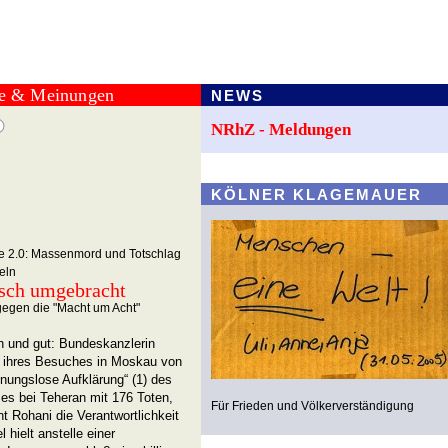
te & Meinungen
NEWS
NRhZ - Meldungen
KÖLNER KLAGEMAUER
se 2.0: Massenmord und Totschlag
teln
isch umgebracht
egen die "Macht um Acht"
ch und gut: Bundeskanzlerin
d ihres Besuches in Moskau von
nungslose Aufklärung“ (1) des
s bei Teheran mit 176 Toten,
Für Frieden und Völkerverständigung
t Rohani die Verantwortlichkeit
 hielt anstelle einer