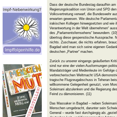
Dass der deutsche Bundestag daraufhin am 
Regierungskoalition von Union und SPD den
Volksvertretung verwarf, die Bundeswehr au
erwarten gewesen. Wie deutsche Parlamentari
irakischen Kollegen hinwegsetzten und wie i
Verantwortung in der Welt übernehmen“ aussi
des „Parlamentsfernsehens“ bewundern. (10
übertrug diese gespenstische Aussprache. 
nichts. Zuschauer, die nichts erfahren, brau
Bagdad wird man sich seine eigenen Gedanke
deutschen „Partner“ machen.
Zurück zu unserer eingangs geäußerten Krit
sind nur eine der vielen Ausformungen politi
Mandatsträger und Medienleute im Gefolge d
verbrecherischen Weltmacht USA demonstrie
tragische Flugzeugabschuss in Teheran beis
willkommene Gelegenheit genutzt, vom Mord
Soleimani abzulenken und die Regierung des 
Feind zu dämonisieren. (11)
Das Massaker in Bagdad – neben Soleimani 
Menschen umgebracht, darunter sein Schwie
General – wurde fast durchgängig als „gezie