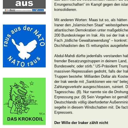
Errungenschaften“ im Kampf gegen den isla
konsolidieren.
Mit anderen Worten: Maas tut so, als hätten
Iraner den „Islamischen Staat“ weitestgehen
atlantischen Demokratien unter maßgeblicher
200 Bundeskrieger im Irak. Als sei der Irak 
Fach „tödliche Gewaltanwendung“ – konkret
Dschihadisten des IS rettungslos ausgeliefer
Abdul-Mahdi dürfte jedenfalls verstanden ha
fremder Besatzungstruppen in deinem Land, 
Bundeswehr, oder stirb.“ US-Präsident Trum
massiven Repressalien gedroht, falls der Ir
Truppen bestehe: Milliarden Dollar als Kost
der Irak werde mit „Sanktionen wie nie“ bele
Zahlungsverkehr ausgeschlossen, ruiniert. D
Tagesschau. (8). Nur nannte sie die Drohu
Erpressung pur. (9) Sein Vorgehen ist gemäß
Deutschlands völlig überforderter Außenminis
segelte in diesem Windschatten mit. De fac
Erpressers.
Der Wille der Iraker zählt nicht