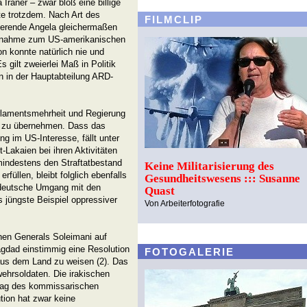
Iraner – zwar bloß eine billige
te trotzdem. Nach Art des
FILMCLIP
gierende Angela gleichermaßen
ngnahme zum US-amerikanischen
n konnte natürlich nie und
 gilt zweierlei Maß in Politik
n in der Hauptabteilung ARD-
Parlamentsmehrheit und Regierung
t“ zu übernehmen. Dass das
ung im US-Interesse, fällt unter
t-Lakaien bei ihren Aktivitäten
 mindestens den Straftatbestand
Keine Militarisierung des
füllen, bleibt folglich ebenfalls
Gesundheitswesens ::: Susanne
 deutsche Umgang mit den
Quast
s jüngste Beispiel oppressiver
Von Arbeiterfotografie
hen Generals Soleimani auf
gdad einstimmig eine Resolution
FOTOGALERIE
aus dem Land zu weisen (2). Das
wehrsoldaten. Die irakischen
rag des kommissarischen
tion hat zwar keine