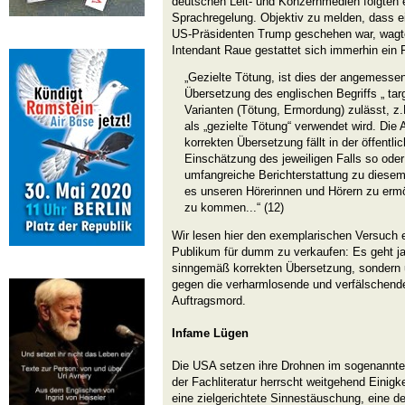
deutschen Leit- und Konzernmedien folgten e
Sprachregelung. Objektiv zu melden, dass 
US-Präsidenten Trump geschehen war, wagte
Intendant Raue gestattet sich immerhin ein 
„Gezielte Tötung, ist dies der angemesse
Übersetzung des englischen Begriffs „ targe
Varianten (Tötung, Ermordung) zulässt, z
als „gezielte Tötung“ verwendet wird. Die 
korrekten Übersetzung fällt in der öffentli
Einschätzung des jeweiligen Falls so oder
umfangreiche Berichterstattung zu diese
es unseren Hörerinnen und Hörern zu ermö
zu kommen...“ (12)
Wir lesen hier den exemplarischen Versuch e
Publikum für dumm zu verkaufen: Es geht ja
sinngemäß korrekten Übersetzung, sondern 
gegen die verharmlosende und verfälschende
Auftragsmord.
Infame Lügen
Die USA setzen ihre Drohnen im sogenannten 
der Fachliteratur herrscht weitgehend Einigke
eine zielgerichtete Sinnestäuschung, eine 