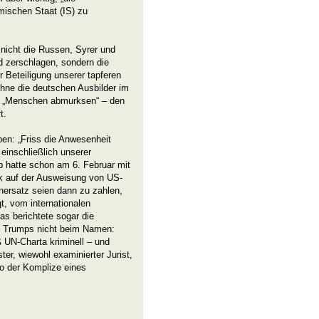
mischen Staat (IS) zu
 nicht die Russen, Syrer und
d zerschlagen, sondern die
 Beteiligung unserer tapferen
ohne die deutschen Ausbilder im
: „Menschen abmurksen“ – den
t.
ben: „Friss die Anwesenheit
einschließlich unserer
p hatte schon am 6. Februar mit
ak auf der Ausweisung von US-
enersatz seien dann zu zahlen,
gt, vom internationalen
as berichtete sogar die
ng Trumps nicht beim Namen:
 UN-Charta kriminell – und
ter, wiewohl examinierter Jurist,
to der Komplize eines