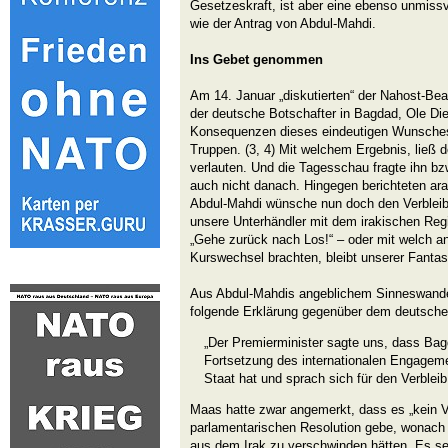
Gesetzeskraft, ist aber eine ebenso unmiss
wie der Antrag von Abdul-Mahdi.
Ins Gebet genommen
Am 14. Januar „diskutierten“ der Nahost-Be
der deutsche Botschafter in Bagdad, Ole Die
Konsequenzen dieses eindeutigen Wunsches
Truppen. (3, 4) Mit welchem Ergebnis, ließ d
verlauten. Und die Tagesschau fragte ihn bzw
auch nicht danach. Hingegen berichteten ar
Abdul-Mahdi wünsche nun doch den Verbleib
unsere Unterhändler mit dem irakischen Reg
„Gehe zurück nach Los!“ – oder mit welch an
Kurswechsel brachten, bleibt unserer Fantas
Aus Abdul-Mahdis angeblichem Sinneswand
folgende Erklärung gegenüber dem deutsch
„Der Premierminister sagte uns, dass Bag
Fortsetzung des internationalen Engagem
Staat hat und sprach sich für den Verbleib
Maas hatte zwar angemerkt, dass es „kein 
parlamentarischen Resolution gebe, wonach d
aus dem Irak zu verschwinden hätten. Es sei