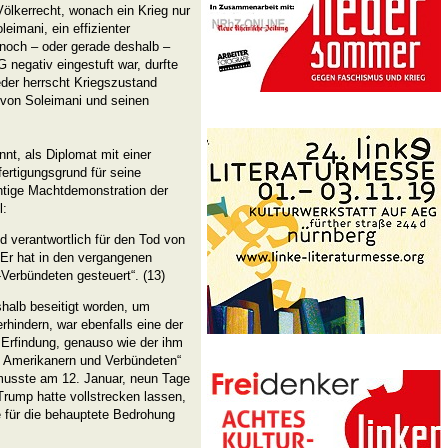
Völkerrecht, wonach ein Krieg nur
eimani, ein effizienter
noch – oder gerade deshalb –
egativ eingestuft war, durfte
eder herrscht Kriegszustand
von Soleimani und seinen
nt, als Diplomat mit einer
ertigungsgrund für seine
htige Machtdemonstration der
l:
d verantwortlich für den Tod von
Er hat in den vergangenen
Verbündeten gesteuert“. (13)
halb beseitigt worden, um
rhindern, war ebenfalls eine der
Erfindung, genauso wie der ihm
n Amerikanern und Verbündeten“
musste am 12. Januar, neun Tage
rump hatte vollstrecken lassen,
e für die behauptete Bedrohung