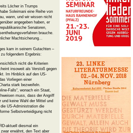
eits Löcher in Trumps
habe Soleimani eine Reihe von
au, wann, und wir wissen nicht
egenüber angegeben haben, er
 republikanische Senatoren,
tsenthebungsverfahren brauche.
nlicher Machtsicherung...
ges kam in seinem Gutachten –
– zu folgendem Ergebnis:
nsichtlich nicht die Kriterien
cheint insoweit als Verstoß gegen
kt. Im Hinblick auf den US-
as Vorliegen einer
Charta stark bezweifeln.
ine-Falls“, wonach ein Staat,
achweisen muss, dass der Angriff
r und keine Wahl der Mittel und
t die US-Administration die
forme Selbstverteidigung nicht
RD-aktuell diesmal ein
 zwar erwähnt, den Text aber