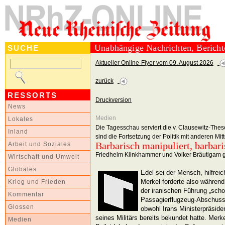
Unabhängige Nachrichten, Berich
SUCHE
Aktueller Online-Flyer vom 09. August 2026
zurück
RESSORTS
Druckversion
News
Medien
Lokales
Die Tagesschau serviert die v. Clausewitz-The
Inland
sind die Fortsetzung der Politik mit anderen Mit
Barbarisch manipuliert, barbar
Arbeit und Soziales
Friedhelm Klinkhammer und Volker Bräutigam g
Wirtschaft und Umwelt
Globales
Edel sei der Mensch, hilfrei
Merkel forderte also währen
Krieg und Frieden
der iranischen Führung „scho
Kommentar
Passagierflugzeug-Abschusse
Glossen
obwohl Irans Ministerpräsiden
seines Militärs bereits bekundet hatte. Merkel
Medien