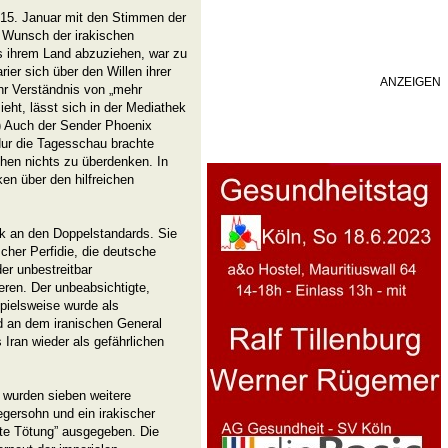
15. Januar mit den Stimmen der
 Wunsch der irakischen
s ihrem Land abzuziehen, war zu
er sich über den Willen ihrer
ANZEIGEN
hr Verständnis von „mehr
eht, lässt sich in der Mediathek
) Auch der Sender Phoenix
Nur die Tagesschau brachte
chen nichts zu überdenken. In
n über den hilfreichen
ik an den Doppelstandards. Sie
scher Perfidie, die deutsche
er unbestreitbar
ren. Der unbeabsichtigte,
pielsweise wurde als
 an dem iranischen General
Iran wieder als gefährlichen
wurden sieben weitere
gersohn und ein irakischer
lte Tötung” ausgegeben. Die