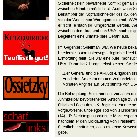
Sicherheit kein bewaffneter Konflikt gemäß 
zwischen Staaten möglich ist. Auch wenn Sol
Bekämpfer der Kopfabschneider des IS, den
von der Westlichen Wertegemeinschaft WWG n
er nicht “einfach so” umgebracht werden. W
zwischen dem Iran und den USA, noch ging 
Begleitern eine unmittelbare Gefahr aus.
Im Gegenteil: Soleimani war, wie heute bekan
Friedensmission unterwegs. Jeglicher Rechtf
Ermordung fehlt. Sie war eine pure, rachsüc
USA. Daran ließ Trump selbst keinen Zweife
„Der General und die Al-Kuds-Brigaden sin
Hunderten Amerikanern und Verbündeten. 
Monaten Angriffe auf Stützpunkte von US-
Die Behauptung, Soleimani sei vor allem des
„unmittelbar bevorstehende“ Anschläge zu ve
üblichen Lügen des US-Regimes. Eine reine 
vorgeworfene, unbelegte Tod von „Hunderte
(14): US-Verteidigungsminister Mark Esper 
nachdem er den Mordauftrag von Präsident T
öffentlich einräumen, dass es keine Beweis
gebe.