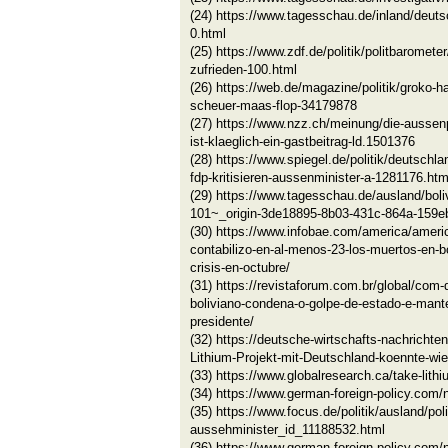
(24) https://www.tagesschau.de/inland/deut
0.html
(25) https://www.zdf.de/politik/politbaromet
zufrieden-100.html
(26) https://web.de/magazine/politik/groko-ha
scheuer-maas-flop-34179878
(27) https://www.nzz.ch/meinung/die-aussenp
ist-klaeglich-ein-gastbeitrag-ld.1501376
(28) https://www.spiegel.de/politik/deutsch
fdp-kritisieren-aussenminister-a-1281176.htm
(29) https://www.tagesschau.de/ausland/boli
101~_origin-3de18895-8b03-431c-864a-159e
(30) https://www.infobae.com/america/america
contabilizo-en-al-menos-23-los-muertos-en-bol
crisis-en-octubre/
(31) https://revistaforum.com.br/global/com
boliviano-condena-o-golpe-de-estado-e-man
presidente/
(32) https://deutsche-wirtschafts-nachricht
Lithium-Projekt-mit-Deutschland-koennte-w
(33) https://www.globalresearch.ca/take-lit
(34) https://www.german-foreign-policy.com/
(35) https://www.focus.de/politik/ausland/poli
aussehminister_id_11188532.html
(36) https://www.german-foreign-policy.com/