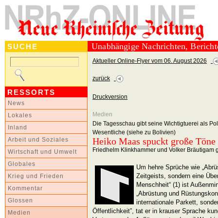
Unabhängige Nachrichten, Berich
SUCHE
Aktueller Online-Flyer vom 06. August 2026
zurück
RESSORTS
Druckversion
News
Medien
Lokales
Die Tagesschau gibt seine Wichtigtuerei als Pol
Inland
Wesentliche (siehe zu Bolivien)
Heiko Maas spuckt große Töne
Arbeit und Soziales
Friedhelm Klinkhammer und Volker Bräutigam g
Wirtschaft und Umwelt
Globales
Um hehre Sprüche wie „Abrüs
Zeitgeists, sondern eine Übe
Krieg und Frieden
Menschheit“ (1) ist Außenmin
Kommentar
„Abrüstung und Rüstungskontr
Glossen
internationale Parkett, sonde
Öffentlichkeit”, tat er in krauser Sprache k
Medien