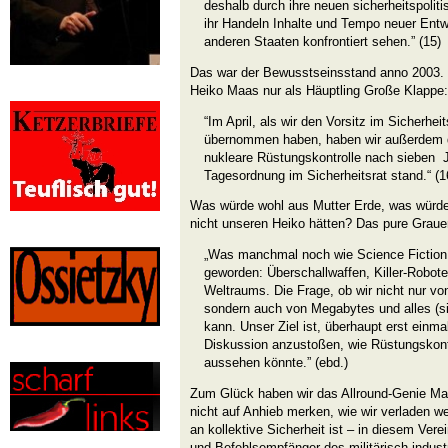
deshalb durch ihre neuen sicherheitspolit
ihr Handeln Inhalte und Tempo neuer Entw
anderen Staaten konfrontiert sehen.” (15)
Das war der Bewusstseinsstand anno 2003.
Heiko Maas nur als Häuptling Große Klappe:
“Im April, als wir den Vorsitz im Sicherhei
übernommen haben, haben wir außerdem 
nukleare Rüstungskontrolle nach sieben J
Tagesordnung im Sicherheitsrat stand.“ (1
Was würde wohl aus Mutter Erde, was würde
nicht unseren Heiko hätten? Das pure Graue
„Was manchmal noch wie Science Fiction kl
geworden: Überschallwaffen, Killer-Roboter
Weltraums. Die Frage, ob wir nicht nur 
sondern auch von Megabytes und alles (si
kann. Unser Ziel ist, überhaupt erst einmal
Diskussion anzustoßen, wie Rüstungskontr
aussehen könnte.” (ebd.)
Zum Glück haben wir das Allround-Genie Maa
nicht auf Anhieb merken, wie wir verladen w
an kollektive Sicherheit ist – in diesem Ve
und Befehlsempfänger des militärisch-indust