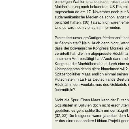
bisherigen Wahlen chancenloser, rassistisch
Maidanisierung nach bekanntem US-Rezept b
tagesschau.de am 17. November noch zur Mi
südamerikanische Medien da schon längst von
berichtet hatten. (30) Tatsächlich waren erh
Und es wird noch viel schlimmer enden.
Protestiert unser großartiger friedenspolitis
Außenminister? Nein. Auch dann nicht, wen
dass der bolivianische Kongress Morales` Ab
verurteilt hat, die ihm abgepresste Rücktritt
in seinem Amt bestätigt hat? Auch dann nich
Kongress die Machtübernahme durch eine se
Übergangspräsidentin nicht hinnehmen will? 
Spitzenpolitiker Maas endlich einmal seinen
Putschisten in La Paz Deutschlands Bestürz
Rückfall in den Feudalismus des Geldadels 
übermitteln?
Nicht die Spur. Einen Maas kann der Putsc
Sozialisten in Bolivien doch nicht erschütter
gepfiffen, es geht schließlich um den Zugriff
(32, 33) Die Indigenen waren ja selbst dem
er das eine oder andere Lithium-Projekt gene