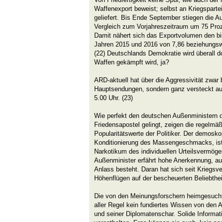
Waffenexport beweist; selbst an Kriegspartei
geliefert. Bis Ende September stiegen die 
Vergleich zum Vorjahreszeitraum um 75 Proze
Damit nähert sich das Exportvolumen den b
Jahren 2015 und 2016 von 7,86 beziehungswe
(22) Deutschlands Demokratie wird überall do
Waffen gekämpft wird, ja?
ARD-aktuell hat über die Aggressivität zwar b
Hauptsendungen, sondern ganz versteckt a
5.00 Uhr. (23)
Wie perfekt den deutschen Außenministern d
Friedensapostel gelingt, zeigen die regelmäß
Popularitätswerte der Politiker. Der demosk
Konditionierung des Massengeschmacks, ist b
Narkotikum des individuellen Urteilsvermöge
Außenminister erfährt hohe Anerkennung, au
Anlass besteht. Daran hat sich seit Kriegsv
Höhenflügen auf der bescheuerten Beliebthei
Die von den Meinungsforschern heimgesucht
aller Regel kein fundiertes Wissen von den 
und seiner Diplomatenschar. Solide Informati