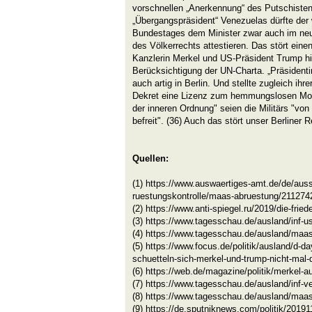
vorschnellen „Anerkennung“ des Putschisten
„Übergangspräsident“ Venezuelas dürfte der 
Bundestages dem Minister zwar auch im neue
des Völkerrechts attestieren. Das stört ein
Kanzlerin Merkel und US-Präsident Trump hin
Berücksichtigung der UN-Charta. „Präsident
auch artig in Berlin. Und stellte zugleich ihr
Dekret eine Lizenz zum hemmungslosen Mord
der inneren Ordnung" seien die Militärs "von 
befreit". (36) Auch das stört unser Berliner 
Quellen:
(1) https://www.auswaertiges-amt.de/de/aus
ruestungskontrolle/maas-abruestung/211274
(2) https://www.anti-spiegel.ru/2019/die-frie
(3) https://www.tagesschau.de/ausland/inf-u
(4) https://www.tagesschau.de/ausland/maas
(5) https://www.focus.de/politik/ausland/d-da
schuetteln-sich-merkel-und-trump-nicht-mal
(6) https://web.de/magazine/politik/merkel
(7) https://www.tagesschau.de/ausland/inf-v
(8) https://www.tagesschau.de/ausland/maas
(9) https://de.sputniknews.com/politik/2019