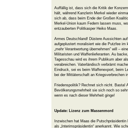
Auffällig ist, dass sich die Kritik der Konz
hält, während Kanzlerin Merkel wieder einma
sich ab, dass beim Ende der Großen Koali
Merkel-Union kaum Federn lassen muss, woh
entzauberten Politkasper Heiko Maas.
Armes Deutschland! Düstere Aussichten auf 
aufgeplustert moralisiert wie die Putzfee im
„mehr Verantwortung übernehmen” will – eine
Militaristen und Waffenlieferanten. Au back
Tagesschau wird es ihrem Publikum aber als
verabreichen. Vaterländisch verbrämt mache
Eindruck, sei es beim Waffenexport, beim L
bei der Mittäterschaft an Kriegsverbrechen i
Friedenspolitik? Rechnet sich nicht. Basta!
Bevölkerungsmehrheit sie sich noch so sehr
wenn es nach dieser Mehrheit ginge!
Update: Lizenz zum Massenmord
Inzwischen hat Maas die Putschpräsidentin B
als „Interimspräsidentin“ anerkannt. Wie sch