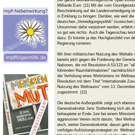
Milliarde Euro. (11) Mit der vom Grundgeset
Beschränkung auf die Landesverteidigung is
in Einklang zu bringen. Darüber, wie weit di
deutschen „Verteidigungspolitik“ inzwischen
Unsummen dafür verpulvert werden, erfährt di
so gut wie nichts. Auch die Tagesschau leist
dazu. Er könnte ja das Hochglanzbild von de
Regierung ruinieren.
Mit ihrer militärischen Nutzung des Weltalls
bereits jetzt gegen die Forderung der Gener
Nationen, die mit Resolution A 51/123 an "al
führenden Raumfahrtnationen" nachdrücklich 
der Verhütung eines Wettrüstens im Weltrau
Resolution mit dem Titel "Internationale Zus
Nutzung des Weltraums" vom 13. Dezember 
zugestimmt. (12)
Die deutsche Außenpolitik zeigt sich ebens
Generalsekretär Jens Stoltenberg sich als do
behauptete er Ende Juni bei einem Ministert
aggressiven Verein nicht darum, “den Weltrau
doch, werter Generalsekretär, darum geht 
verfolgen Aufrüstungsstrategien im Weltraum.