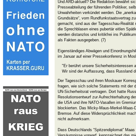
Und ARD-aktuell? Die Redaktion bewährt sich
Presseabteilung der führenden Politiker, sel
Unwahrheiten verkündet werden. Die „anerkan
Grundsätze“, vom Rundfunkstaatsvertrag zu
gemacht, sind aus der Tagesschau-Realität
die Sprechblasen eines pubertär eitlen Spä
werden distanzlos und kritikfrei ins Publik
als Fakten ausgegeben. (7)
Eigenständiges Abwägen und Einordnungshilf
im Januar auf einer Pressekonferenz in Mos
"Er berührt unsere Sicherheitsinteressen a
Wir sind der Auffassung, dass Russland de
Der Tagesschau und ihren Moskauer Korrespo
fragen, wie sich solche Statements mit der 
UN-Sicherheitsrat vertragen. Dort hatte Rus
Resolutionsentwurf zur Aufrechterhaltung de
die USA und ihre NATO-Vasallen im Gremium
blockierten. Das Micky-Maus-Merkel-Maas-D
Bremse. Auf diese Widersprüchlichkeit mach
nicht aufmerksam.
Dass Deutschlands “Spitzendiplomat” Maas
Versäumnisse vorwarf, kennzeichnet das mi