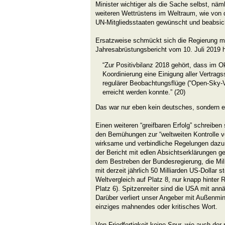
Minister wichtiger als die Sache selbst, näm
weiteren Wettrüstens im Weltraum, wie von 
UN-Mitgliedsstaaten gewünscht und beabsic
Ersatzweise schmückt sich die Regierung mi
Jahresabrüstungsbericht vom 10. Juli 2019 h
“Zur Positivbilanz 2018 gehört, dass im O
Koordinierung eine Einigung aller Vertra
regulärer Beobachtungsflüge (“Open-Sky-V
erreicht werden konnte.” (20)
Das war nur eben kein deutsches, sondern 
Einen weiteren “greifbaren Erfolg” schreiben 
den Bemühungen zur “weltweiten Kontrolle v
wirksame und verbindliche Regelungen dazu b
der Bericht mit edlen Absichtserklärungen ge
dem Bestreben der Bundesregierung, die Mil
mit derzeit jährlich 50 Milliarden US-Dollar 
Weltvergleich auf Platz 8, nur knapp hinter R
Platz 6). Spitzenreiter sind die USA mit annä
Darüber verliert unser Angeber mit Außenmini
einziges mahnendes oder kritisches Wort.
Von Friedfertigkeit keine Spur, wie auch der