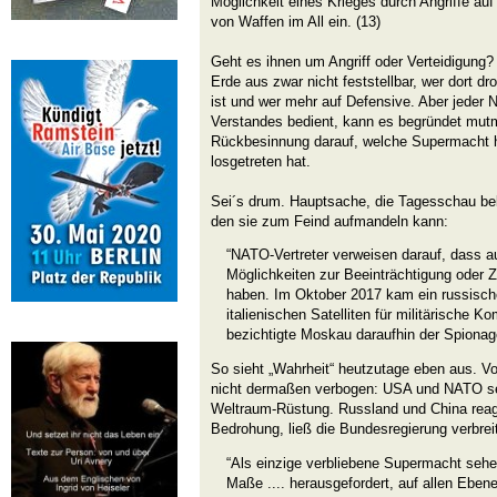
Möglichkeit eines Krieges durch Angriffe auf
von Waffen im All ein. (13)
Geht es ihnen um Angriff oder Verteidigung?
Erde aus zwar nicht feststellbar, wer dort d
ist und wer mehr auf Defensive. Aber jeder 
Verstandes bedient, kann es begründet mut
Rückbesinnung darauf, welche Supermacht h
losgetreten hat.
Sei´s drum. Hauptsache, die Tagesschau b
den sie zum Feind aufmandeln kann:
“NATO-Vertreter verweisen darauf, dass 
Möglichkeiten zur Beeinträchtigung oder Z
haben. Im Oktober 2017 kam ein russische
italienischen Satelliten für militärische K
bezichtigte Moskau daraufhin der Spionage
So sieht „Wahrheit“ heutzutage eben aus. Vo
nicht dermaßen verbogen: USA und NATO sei
Weltraum-Rüstung. Russland und China reagie
Bedrohung, ließ die Bundesregierung verbrei
“Als einzige verbliebene Supermacht seh
Maße .... herausgefordert, auf allen Ebene