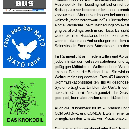
Außenpolitik. Ihr Häuptling hat bisher nicht 
Beitrag zu einer friedensförderlichen interna
vorzuweisen. Aber unverdrossen bekundet un
weltweit „mehr Verantwortung” zu übernehme
einmal versuchte, beim Befriedungsprojekt fü
ging es allerdings auch in die Hose. Es sieh
werde es allein Russlands hocheffizienter A
wenn in bilateralen Verhandlungen mit dem 
Selensky ein Ende des Bürgerkriegs um den 
Im Rampenlicht an Friedenswillen und Abrüst
jedoch hinter den Kulissen sabotieren und ag
gefügigen Mitläufer im Wolfsrudel der “West
spielen: Das ist die Berliner Linie. Sie wird
Weltraumrüstung gewahrt. Etwa 45 Länder h
„Kommunikationssatelliten“ ins All geschosse
Systeme trägt das Emblem der USA. In der 
ausschließlich militärisch genutzt, das Gros 
geeignet, kann also zivilen und militärische
Auch die Bundeswehr ist im All präsent und v
COMSATBw-1 und COMSATBw-2 in einer geo
ermöglichen den Einsatz von Präzisionswaff
Der ganze weltraumkriegerische Spaß kostet