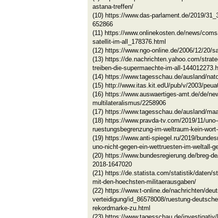
astana-treffen/
(10) https://www.das-parlament.de/2019/31
652866
(11) https://www.onlinekosten.de/news/com
satellit-im-all_178376.html
(12) https://www.ngo-online.de/2006/12/20/sa
(13) https://de.nachrichten.yahoo.com/strat
treiben-die-supermaechte-im-all-144012273.
(14) https://www.tagesschau.de/ausland/nat
(15) http://www.itas.kit.edU/pub/v/2003/peua
(16) https://www.auswaertiges-amt.de/de/n
multilateralismus/2258906
(17) https://www.tagesschau.de/ausland/maa
(18) https://www.pravda-tv.com/2019/11/uno
ruestungsbegrenzung-im-weltraum-kein-wort
(19) https://www.anti-spiegel.ru/2019/bundes
uno-nicht-gegen-ein-wettruesten-im-weltall-g
(20) https://www.bundesregierung.de/breg-de
2018-1647020
(21) https://de.statista.com/statistik/daten/
mit-den-hoechsten-militaerausgaben/
(22) https://www.t-online.de/nachrichten/deut
verteidigung/id_86578008/ruestung-deutsche
rekordmarke-zu.html
(23) https://www.tagesschau.de/investigativ