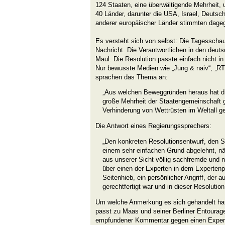
124 Staaten, eine überwältigende Mehrheit, 
40 Länder, darunter die USA, Israel, Deutsc
anderer europäischer Länder stimmten dageg
Es versteht sich von selbst: Die Tagesscha
Nachricht. Die Verantwortlichen in den deut
Maul. Die Resolution passte einfach nicht in
Nur bewusste Medien wie „Jung & naiv“, „RT 
sprachen das Thema an:
„Aus welchen Beweggründen heraus hat d
große Mehrheit der Staatengemeinschaft
Verhinderung von Wettrüsten im Weltall g
Die Antwort eines Regierungssprechers:
„Den konkreten Resolutionsentwurf, den S
einem sehr einfachen Grund abgelehnt, näm
aus unserer Sicht völlig sachfremde und
über einen der Experten in dem Expertenp
Seitenhieb, ein persönlicher Angriff, der a
gerechtfertigt war und in dieser Resolutio
Um welche Anmerkung es sich gehandelt hat,
passt zu Maas und seiner Berliner Entourage:
empfundener Kommentar gegen einen Experte