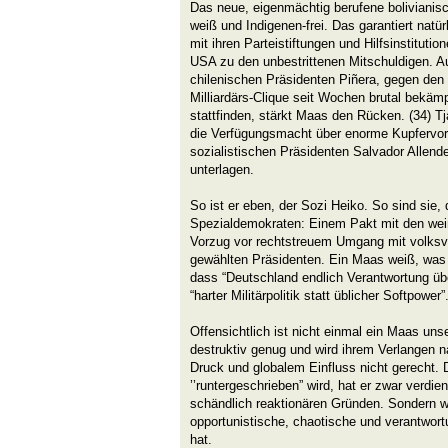
Das neue, eigenmächtig berufene bolivianis
weiß und Indigenen-frei. Das garantiert natü
mit ihren Parteistiftungen und Hilfsinstituti
USA zu den unbestrittenen Mitschuldigen. A
chilenischen Präsidenten Piñera, gegen den
Milliardärs-Clique seit Wochen brutal bekä
stattfinden, stärkt Maas den Rücken. (34) Tj
die Verfügungsmacht über enorme Kupfervo
sozialistischen Präsidenten Salvador Allende
unterlagen.
So ist er eben, der Sozi Heiko. So sind sie,
Spezialdemokraten: Einem Pakt mit den weiß
Vorzug vor rechtstreuem Umgang mit volks
gewählten Präsidenten. Ein Maas weiß, was
dass “Deutschland endlich Verantwortung üb
“harter Militärpolitik statt üblicher Softpower”
Offensichtlich ist nicht einmal ein Maas un
destruktiv genug und wird ihrem Verlangen n
Druck und globalem Einfluss nicht gerecht.
’’runtergeschrieben” wird, hat er zwar verdie
schändlich reaktionären Gründen. Sondern we
opportunistische, chaotische und verantwort
hat.