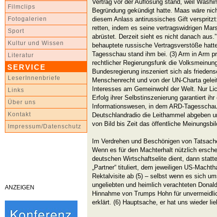
Vertrag vor der Auflösung stand, weil Washin
Filmclips
Begründung gekündigt hatte. Maas wäre nicht
diesem Anlass antirussisches Gift verspritz
Fotogalerien
retten, indem es seine vertragswidrigen Mar
Sport
abrüstet. Derzeit sieht es nicht danach aus
Kultur und Wissen
behauptete russische Vertragsverstöße hatten,
Tagesschau stand ihm bei. (3) Arm in Arm prä
Literatur
rechtlicher Regierungsfunk die Volksmeinung 
SERVICE
Bundesregierung inszeniert sich als friedens
LeserInnenbriefe
Menschenrecht und von der UN-Charta geleit
Interesses am Gemeinwohl der Welt. Nur Lic
Links
Erfolg ihrer Selbstinszenierung garantiert ihr
Über uns
Informationswesen, in dem ARD-Tagesschau
Kontakt
Deutschlandradio die Leithammel abgeben u
von Bild bis Zeit das öffentliche Meinungsbil
Impressum/Datenschutz
Im Verdrehen und Beschönigen von Tatsachen
Wenn es für den Machterhalt nützlich ersche
deutschen Wirtschaftselite dient, dann statte
„Partner“ tituliert, dem jeweiligen US-Macht
Rektalvisite ab (5) – selbst wenn es sich u
ungeliebten und heimlich verachteten Donald
ANZEIGEN
Hinnahme von Trumps Hohn für unvermeidlic
erklärt. (6) Hauptsache, er hat uns wieder lie