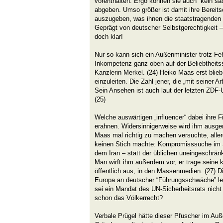
vorenthalten. Ergo können sie auch kein sac
abgeben. Umso größer ist damit ihre Bereits
auszugeben, was ihnen die staatstragenden
Geprägt von deutscher Selbstgerechtigkeit – 
doch klar!
Nur so kann sich ein Außenminister trotz F
Inkompetenz ganz oben auf der Beliebtheitssk
Kanzlerin Merkel. (24) Heiko Maas erst blie
einzuleiten. Die Zahl jener, die „mit seiner A
Sein Ansehen ist auch laut der letzten ZDF-
(25)
Welche auswärtigen „influencer“ dabei ihre F
erahnen. Widersinnigerweise wird ihm ausge
Maas mal richtig zu machen versuchte, allerd
keinen Stich machte: Kompromisssuche im S
dem Iran – statt der üblichen uneingeschränk
Man wirft ihm außerdem vor, er trage seine k
öffentlich aus, in den Massenmedien. (27) D
Europa an deutscher “Führungsschwäche” leid
sei ein Mandat des UN-Sicherheitsrats nicht
schon das Völkerrecht?
Verbale Prügel hätte dieser Pfuscher im Au