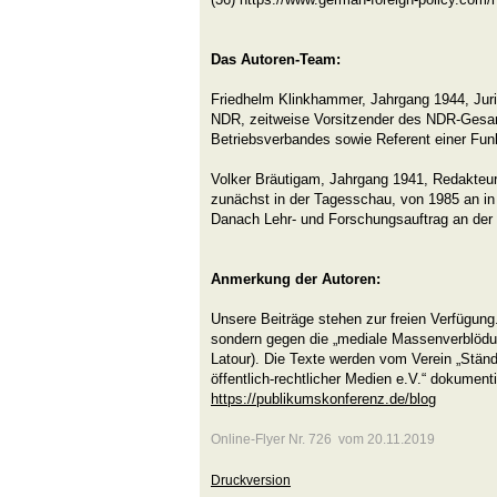
Das Autoren-Team:
Friedhelm Klinkhammer, Jahrgang 1944, Juris
NDR, zeitweise Vorsitzender des NDR-Gesam
Betriebsverbandes sowie Referent einer Funk
Volker Bräutigam, Jahrgang 1941, Redakteu
zunächst in der Tagesschau, von 1985 an in 
Danach Lehr- und Forschungsauftrag an der 
Anmerkung der Autoren:
Unsere Beiträge stehen zur freien Verfügung.
sondern gegen die „mediale Massenverblödu
Latour). Die Texte werden vom Verein „Stän
öffentlich-rechtlicher Medien e.V.“ dokumenti
https://publikumskonferenz.de/blog
Online-Flyer Nr. 726 vom 20.11.2019
Druckversion