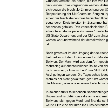
Gründen verdient, als denen, die ihm von 
oliv-Grünen Ecke vorgeworfen werden. Aktuel
sich gegen die brachiale Einmischung der U
Respektierung der UN-Charta ins Zeug zu le
er vor der faschistoiden brasilianischen Kna
sogar deren Dreistigkeiten im Zusammenha
Amazonas gefallen. Den venezolanischen Po
erkannte er stante pede als neues Staatso
US-State Department und der CIA zum „Inte
worden war und während der demokratisch g
ist.
Noch grotesker ist der Umgang der deutsche
Leitmedien mit dem Präsidenten Evo Morale
Bolivien. Der Mann wird aus dem Amt geput
rechtzeitig auf abenteuerlicher Route von d
nicht von der „bolivianischen“, wie SPIEGE
Asyl geflogen werden. Die Tagesschau jedo
Morales sei nicht gewaltsam gestürzt worde
der Massen, aber aus eigenem Entschluss z
In solcher subtil fälschenden Nachrichtenges
Unverständnis dafür, dass die arme und mehr
Boliviens sich gegen Mord- und Brandanschl
weiße Elite eine der Ihren ins Präsidentenamt