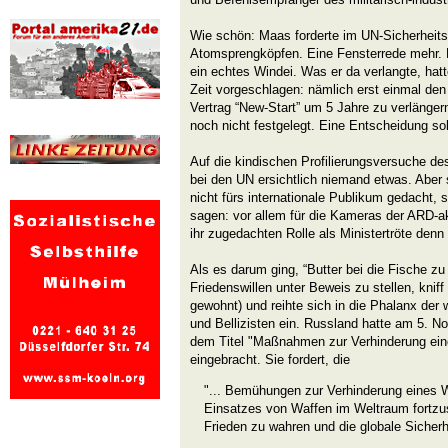
Wie schön: Maas forderte im UN-Sicherheits
Atomsprengköpfen. Eine Fensterrede mehr.
ein echtes Windei. Was er da verlangte, ha
Zeit vorgeschlagen: nämlich erst einmal de
Vertrag “New-Start” um 5 Jahre zu verlänger
noch nicht festgelegt. Eine Entscheidung so
Auf die kindischen Profilierungsversuche d
bei den UN ersichtlich niemand etwas. Aber
nicht fürs internationale Publikum gedacht, s
sagen: vor allem für die Kameras der ARD-a
ihr zugedachten Rolle als Ministertröte denn 
Als es darum ging, “Butter bei die Fische z
Friedenswillen unter Beweis zu stellen, knif
gewohnt) und reihte sich in die Phalanx der
und Bellizisten ein. Russland hatte am 5. N
dem Titel "Maßnahmen zur Verhinderung ein
eingebracht. Sie fordert, die
"... Bemühungen zur Verhinderung eines W
Einsatzes von Waffen im Weltraum fortzus
Frieden zu wahren und die globale Sicherh