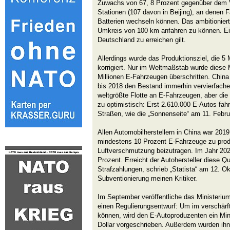
Zuwachs von 67, 8 Prozent gegenüber dem V
Stationen (107 davon in Beijing), an denen F
Batterien wechseln können. Das ambitionierte
Umkreis von 100 km anfahren zu können. Ein
Deutschland zu erreichen gilt.
Allerdings wurde das Produktionsziel, die 5
korrigiert. Nur im Weltmaßstab wurde diese 
Millionen E-Fahrzeugen überschritten. China
bis 2018 den Bestand immerhin vervierfachen
weltgrößte Flotte an E-Fahrzeugen, aber die
zu optimistisch: Erst 2.610.000 E-Autos fah
Straßen, wie die „Sonnenseite“ am 11. Februa
Allen Automobilherstellern in China war 201
mindestens 10 Prozent E-Fahrzeuge zu produ
Luftverschmutzung beizutragen. Im Jahr 2020
Prozent. Erreicht der Autohersteller diese Q
Strafzahlungen, schrieb „Statista“ am 12. Ok
Subventionierung meinen Kritiker.
Im September veröffentliche das Ministerium
einen Regulierungsentwurf: Um im verschär
können, wird den E-Autoproduzenten ein Min
Dollar vorgeschrieben. Außerdem wurden ihne