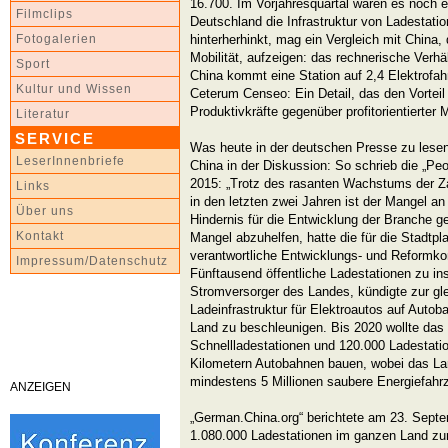
16.700. Im Vorjahresquartal waren es noch e
Filmclips
Deutschland die Infrastruktur von Ladestati
hinterherhinkt, mag ein Vergleich mit China
Fotogalerien
Mobilität, aufzeigen: das rechnerische Verh
Sport
China kommt eine Station auf 2,4 Elektrofah
Kultur und Wissen
Ceterum Censeo: Ein Detail, das den Vorteil
Produktivkräfte gegenüber profitorientierter
Literatur
SERVICE
Was heute in der deutschen Presse zu lesen i
LeserInnenbriefe
China in der Diskussion: So schrieb die „Pe
2015: „Trotz des rasanten Wachstums der Za
Links
in den letzten zwei Jahren ist der Mangel a
Über uns
Hindernis für die Entwicklung der Branche 
Kontakt
Mangel abzuhelfen, hatte die für die Stadtp
verantwortliche Entwicklungs- und Reformko
Impressum/Datenschutz
Fünftausend öffentliche Ladestationen zu inst
Stromversorger des Landes, kündigte zur gle
Ladeinfrastruktur für Elektroautos auf Auto
Land zu beschleunigen. Bis 2020 wollte da
Schnellladestationen und 120.000 Ladestati
Kilometern Autobahnen bauen, wobei das Lan
mindestens 5 Millionen saubere Energiefahr
ANZEIGEN
„German.China.org“ berichtete am 23. Sept
1.080.000 Ladestationen im ganzen Land zur