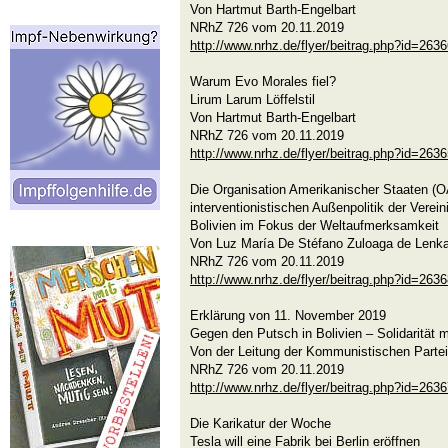
Von Hartmut Barth-Engelbart
NRhZ 726 vom 20.11.2019
http://www.nrhz.de/flyer/beitrag.php?id=263
Warum Evo Morales fiel?
Lirum Larum Löffelstil
Von Hartmut Barth-Engelbart
NRhZ 726 vom 20.11.2019
http://www.nrhz.de/flyer/beitrag.php?id=263
Die Organisation Amerikanischer Staaten (O
interventionistischen Außenpolitik der Verei
Bolivien im Fokus der Weltaufmerksamkeit
Von Luz María De Stéfano Zuloaga de Lenka
NRhZ 726 vom 20.11.2019
http://www.nrhz.de/flyer/beitrag.php?id=263
Erklärung von 11. November 2019
Gegen den Putsch in Bolivien – Solidarität 
Von der Leitung der Kommunistischen Partei
NRhZ 726 vom 20.11.2019
http://www.nrhz.de/flyer/beitrag.php?id=263
Die Karikatur der Woche
Tesla will eine Fabrik bei Berlin eröffnen