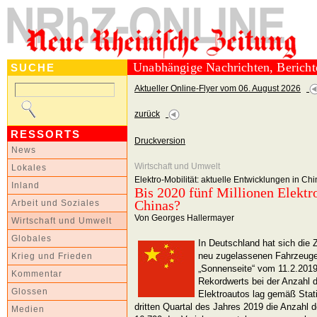
Unabhängige Nachrichten, Berich
SUCHE
Aktueller Online-Flyer vom 06. August 2026
zurück
RESSORTS
Druckversion
News
Wirtschaft und Umwelt
Lokales
Elektro-Mobilität: aktuelle Entwicklungen in Ch
Inland
Bis 2020 fünf Millionen Elektr
Chinas?
Arbeit und Soziales
Von Georges Hallermayer
Wirtschaft und Umwelt
Globales
In Deutschland hat sich die 
neu zugelassenen Fahrzeugen
Krieg und Frieden
„Sonnenseite“ vom 11.2.2019 
Kommentar
Rekordwerts bei der Anzahl d
Glossen
Elektroautos lag gemäß Sta
dritten Quartal des Jahres 2019 die Anzahl d
Medien