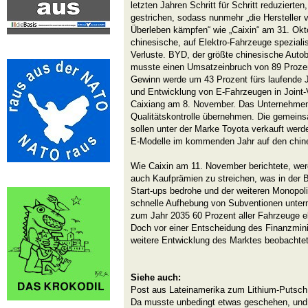
letzten Jahren Schritt für Schritt reduzierte
gestrichen, sodass nunmehr „die Hersteller
Überleben kämpfen“ wie „Caixin“ am 31. Okto
chinesische, auf Elektro-Fahrzeuge spezialis
Verluste. BYD, der größte chinesische Autob
musste einen Umsatzeinbruch von 89 Prozen
Gewinn werde um 43 Prozent fürs laufende 
und Entwicklung von E-Fahrzeugen in Joint-V
Caixiang am 8. November. Das Unternehmen 
Qualitätskontrolle übernehmen. Die gemein
sollen unter der Marke Toyota verkauft werd
E-Modelle im kommenden Jahr auf den chine
Wie Caixin am 11. November berichtete, werd
auch Kaufprämien zu streichen, was in der 
Start-ups bedrohe und der weiteren Monopoli
schnelle Aufhebung von Subventionen unterm
zum Jahr 2035 60 Prozent aller Fahrzeuge el
Doch vor einer Entscheidung des Finanzminis
weitere Entwicklung des Marktes beobachtet
Siehe auch:
Post aus Lateinamerika zum Lithium-Putsch 
Da musste unbedingt etwas geschehen, und