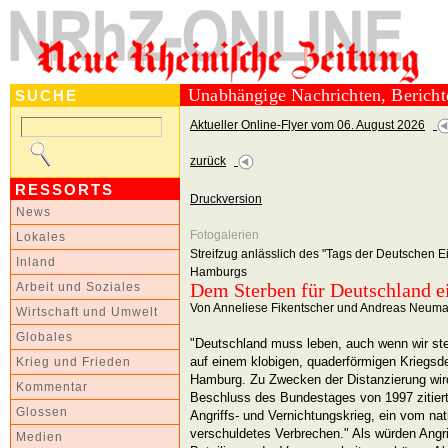
Unabhängige Nachrichten, Berich
SUCHE
Aktueller Online-Flyer vom 06. August 2026
zurück
RESSORTS
Druckversion
News
Fotogalerien
Lokales
Streifzug anlässlich des "Tags der Deutschen E
Inland
Hamburgs
Dem Sterben für Deutschland e
Arbeit und Soziales
Von Anneliese Fikentscher und Andreas Neum
Wirtschaft und Umwelt
Globales
"Deutschland muss leben, auch wenn wir ster
auf einem klobigen, quaderförmigen Kriegsd
Krieg und Frieden
Hamburg. Zu Zwecken der Distanzierung wird
Kommentar
Beschluss des Bundestages von 1997 zitiert:
Glossen
Angriffs- und Vernichtungskrieg, ein vom na
verschuldetes Verbrechen." Als würden Angri
Medien