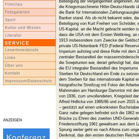
Beteiligung der Vergangenheit angehören. Al
Filmclips
die Kriegsmaschinerie Hitler-Deutschlands üb
die Bank für Internationalen Zahlungsausgle
Fotogalerien
Banker stand. Als ob nicht bekannt wäre, da
Sport
Beteiligung von Kurt Freiherr von Schröder
Kultur und Wissen
US-Kapital, an die Macht gebracht worden is
dass die USA mit dem Ersten Weltkrieg, a
Literatur
1913 insbesondere zum Zwecke der Geldsch
SERVICE
private US-Notenbank FED (Federal Reserve
LeserInnenbriefe
Imperium aufstieg und diese Rolle mit dem 
zentraler Bestandteil der massenmörderisc
Links
die Sowjetunion war, derart gefestigt hat, 
Über uns
die EU integraler Bestandteil des Imperiums
Kontakt
Sterben für Deutschland ein Ende zu setzen,
dem Sterben für das internationale Kapital e
Impressum/Datenschutz
fotografische Streifzug mit Fotos der Arbeite
Mahnmalen am Hamburger Dammtor mit dem k
von 1936, zum unvollendeten, Kriegsleid d
Alfred Hrdlicka von 1985/86 und zum 2015 a
– gestützt auf einen unkonkreten Buchstaben
Ganz nahe gelegen befindet sich die 1962 e
Brücke zu Ehren des zweiten UNO-Generalsek
ANZEIGEN
Friedensstiftung 1961 gewaltsam aus dem L
Sprung weiter geht es nach Altona zum unge
Denkmal, das den ersten deutschen Reichska