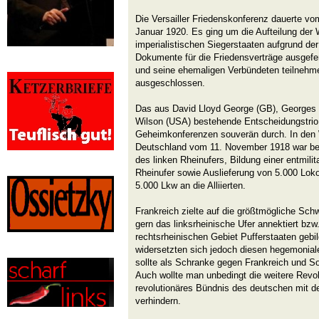
Die Versailler Friedenskonferenz dauerte vo
Januar 1920. Es ging um die Aufteilung der
imperialistischen Siegerstaaten aufgrund der
Dokumente für die Friedensverträge ausgefer
und seine ehemaligen Verbündeten teilnehm
ausgeschlossen.
Das aus David Lloyd George (GB), Georges
Wilson (USA) bestehende Entscheidungstrio 
Geheimkonferenzen souverän durch. In den 
Deutschland vom 11. November 1918 war be
des linken Rheinufers, Bildung einer entmili
Rheinufer sowie Auslieferung von 5.000 Lo
5.000 Lkw an die Alliierten.
Frankreich zielte auf die größtmögliche Sc
gern das linksrheinische Ufer annektiert bz
rechtsrheinischen Gebiet Pufferstaaten gebi
widersetzten sich jedoch diesen hegemonia
sollte als Schranke gegen Frankreich und So
Auch wollte man unbedingt die weitere Revol
revolutionäres Bündnis des deutschen mit de
verhindern.