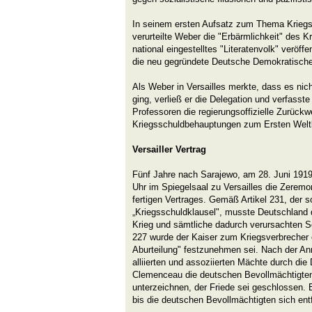
In seinem ersten Aufsatz zum Thema Krieg
verurteilte Weber die "Erbärmlichkeit" des K
national eingestelltes "Literatenvolk" veröffe
die neu gegründete Deutsche Demokratische
Als Weber in Versailles merkte, dass es nic
ging, verließ er die Delegation und verfass
Professoren die regierungsoffizielle Zurückwe
Kriegsschuldbehauptungen zum Ersten Weltk
Versailler Vertrag
Fünf Jahre nach Sarajewo, am 28. Juni 1919
Uhr im Spiegelsaal zu Versailles die Zeremo
fertigen Vertrages. Gemäß Artikel 231, der 
„Kriegsschuldklausel", musste Deutschland d
Krieg und sämtliche dadurch verursachten S
227 wurde der Kaiser zum Kriegsverbrecher 
Aburteilung" festzunehmen sei. Nach der A
alliierten und assoziierten Mächte durch die 
Clemenceau die deutschen Bevollmächtigte
unterzeichnen, der Friede sei geschlossen. E
bis die deutschen Bevollmächtigten sich entf