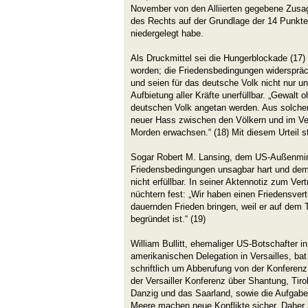
November von den Alliierten gegebene Zusag
des Rechts auf der Grundlage der 14 Punkte
niedergelegt habe.
Als Druckmittel sei die Hungerblockade (17)
worden; die Friedensbedingungen widerspr
und seien für das deutsche Volk nicht nur un
Aufbietung aller Kräfte unerfüllbar. „Gewal
deutschen Volk angetan werden. Aus solch
neuer Hass zwischen den Völkern und im Ve
Morden erwachsen.“ (18) Mit diesem Urteil st
Sogar Robert M. Lansing, dem US-Außenmini
Friedensbedingungen unsagbar hart und demü
nicht erfüllbar. In seiner Aktennotiz zum Ver
nüchtern fest: „Wir haben einen Friedensvert
dauernden Frieden bringen, weil er auf dem
begründet ist.“ (19)
William Bullitt, ehemaliger US-Botschafter in
amerikanischen Delegation in Versailles, ba
schriftlich um Abberufung von der Konferen
der Versailler Konferenz über Shantung, Tir
Danzig und das Saarland, sowie die Aufgabe 
Meere machen neue Konflikte sicher. Daher ha