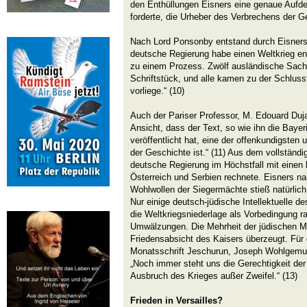
den Enthüllungen Eisners eine genaue Aufd
forderte, die Urheber des Verbrechens der G
Nach Lord Ponsonby entstand durch Eisners
deutsche Regierung habe einen Weltkrieg ent
zu einem Prozess. Zwölf ausländische Sach
Schriftstück, und alle kamen zu der Schluss
vorliege.“ (10)
Auch der Pariser Professor, M. Edouard Dujar
Ansicht, dass der Text, so wie ihn die Baye
veröffentlicht hat, eine der offenkundigsten
der Geschichte ist.“ (11) Aus dem vollständig
deutsche Regierung im Höchstfall mit einen 
Österreich und Serbien rechnete. Eisners n
Wohlwollen der Siegermächte stieß natürlich 
Nur einige deutsch-jüdische Intellektuelle de
die Weltkriegsniederlage als Vorbedingung ra
Umwälzungen. Die Mehrheit der jüdischen Mi
Friedensabsicht des Kaisers überzeugt. Für
Monatsschrift Jeschurun, Joseph Wohlgemuth
„Noch immer steht uns die Gerechtigkeit de
Ausbruch des Krieges außer Zweifel.“ (13)
Frieden in Versailles?