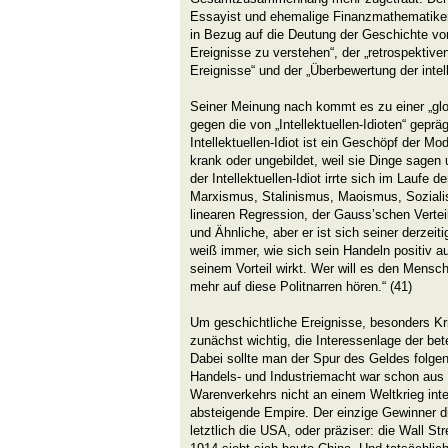
Essayist und ehemalige Finanzmathematiker
in Bezug auf die Deutung der Geschichte von
Ereignisse zu verstehen“, der „retrospektive
Ereignisse“ und der „Überbewertung der intelle
Seiner Meinung nach kommt es zu einer „glob
gegen die von „Intellektuellen-Idioten“ geprä
Intellektuellen-Idiot ist ein Geschöpf der Mod
krank oder ungebildet, weil sie Dinge sagen un
der Intellektuellen-Idiot irrte sich im Laufe
Marxismus, Stalinismus, Maoismus, Sozialis
linearen Regression, der Gauss’schen Verte
und Ähnliche, aber er ist sich seiner derzei
weiß immer, wie sich sein Handeln positiv a
seinem Vorteil wirkt. Wer will es den Mensc
mehr auf diese Politnarren hören.“ (41)
Um geschichtliche Ereignisse, besonders Kri
zunächst wichtig, die Interessenlage der bet
Dabei sollte man der Spur des Geldes folge
Handels- und Industriemacht war schon aus 
Warenverkehrs nicht an einem Weltkrieg inte
absteigende Empire. Der einzige Gewinner d
letztlich die USA, oder präziser: die Wall St