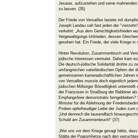
Jesaias, aufzustehen und seine mahnenden 
zu lassen. (35)
Der Friede von Versailles lastete mit dumpf
Joseph Landau sah fast jeden der "vierzehn"
verkehrt: „Aus dem Gerechtigkeitsfrieden wu
Vergewaltigungs-Unfrieden, dessen Gleichen
gesehen hat. Ein Friede, der viele Kriege in
Hinter Revolution, Zusammenbruch und Versa
jüdische Interessen vermutet. Daher kam es 
Die deutsch-jüdische Solidarität drohte zu 
umfangreichen vaterländischen Opfern der d
gemeinsamen kameradschaftlichen Jahren i
von Versailles musste doch eigentlich jedem 
jüdischen Mitbürger Böswilligkeit unterstell
der Franzosen in Straßburg der Rabbiner als 
Empfangsfeier demonstrativ ferngeblieben? S
Minister für die Ablehnung der Friedensbedi
Proben opferfreudiger Liebe der Juden zum 
„Und dennoch die tausendfach hinausgeschr
Schuld am Zusammenbruch!“ (37)
„Wer uns vor dem Kriege gesagt hätte, dass
Stätte der Pogromhetze nach den verruchte