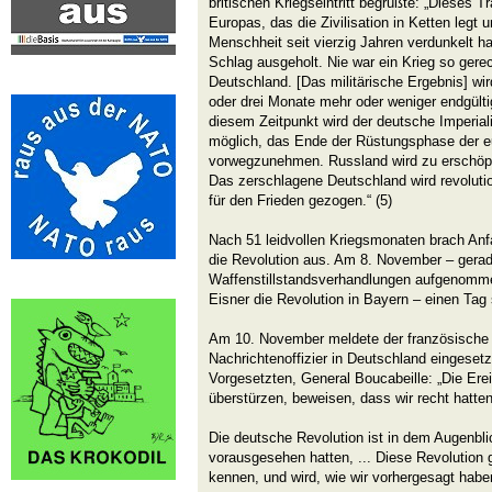
britischen Kriegseintritt begrüßte: „Dieses
Europas, das die Zivilisation in Ketten legt 
Menschheit seit vierzig Jahren verdunkelt h
Schlag ausgeholt. Nie war ein Krieg so gerec
Deutschland. [Das militärische Ergebnis] wir
oder drei Monate mehr oder weniger endgülti
diesem Zeitpunkt wird der deutsche Imperiali
möglich, das Ende der Rüstungsphase der 
vorwegzunehmen. Russland wird zu erschöpft 
Das zerschlagene Deutschland wird revolutio
für den Frieden gezogen.“ (5)
Nach 51 leidvollen Kriegsmonaten brach An
die Revolution aus. Am 8. November – gerad
Waffenstillstandsverhandlungen aufgenomme
Eisner die Revolution in Bayern – einen Tag s
Am 10. November meldete der französische 
Nachrichtenoffizier in Deutschland eingesetz
Vorgesetzten, General Boucabeille: „Die Ere
überstürzen, beweisen, dass wir recht hatten
Die deutsche Revolution ist in dem Augenbl
vorausgesehen hatten, ... Diese Revolution 
kennen, und wird, wie wir vorhergesagt habe