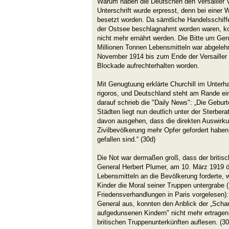
Warum haben die Deutschen den Versailler V
Unterschrift wurde erpresst, denn bei einer
besetzt worden. Da sämtliche Handelsschiffe
der Ostsee beschlagnahmt worden waren, k
nicht mehr ernährt werden. Die Bitte um G
Millionen Tonnen Lebensmitteln war abgeleh
November 1914 bis zum Ende der Versailler 
Blockade aufrechterhalten worden.
Mit Genugtuung erklärte Churchill im Unterh
rigoros, und Deutschland steht am Rande ei
darauf schrieb die "Daily News": „Die Gebur
Städten liegt nun deutlich unter der Sterbera
davon ausgehen, dass die direkten Auswirku
Zivilbevölkerung mehr Opfer gefordert haben
gefallen sind.“ (30d)
Die Not war dermaßen groß, dass der britis
General Herbert Plumer, am 10. März 1919 öf
Lebensmitteln an die Bevölkerung forderte, w
Kinder die Moral seiner Truppen untergrabe 
Friedensverhandlungen in Paris vorgelesen):
General aus, konnten den Anblick der „Sch
aufgedunsenen Kindern" nicht mehr ertragen,
britischen Truppenunterkünften auflesen. (30