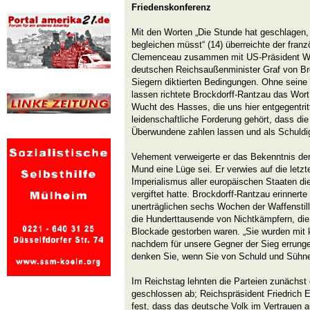
Friedenskonferenz
Mit den Worten „Die Stunde hat geschlagen, 
begleichen müsst“ (14) überreichte der fran
Clemenceau zusammen mit US-Präsident Wi
deutschen Reichsaußenminister Graf von Br
Siegern diktierten Bedingungen. Ohne sein
lassen richtete Brockdorff-Rantzau das Wort a
Wucht des Hasses, die uns hier entgegentrit
leidenschaftliche Forderung gehört, dass die
Überwundene zahlen lassen und als Schuldige
Vehement verweigerte er das Bekenntnis der
Mund eine Lüge sei. Er verwies auf die letzt
Imperialismus aller europäischen Staaten die
vergiftet hatte. Brockdorff-Rantzau erinnert
unerträglichen sechs Wochen der Waffenstil
die Hunderttausende von Nichtkämpfern, die
Blockade gestorben waren. „Sie wurden mit k
nachdem für unsere Gegner der Sieg errunge
denken Sie, wenn Sie von Schuld und Sühne
Im Reichstag lehnten die Parteien zunächst
geschlossen ab; Reichspräsident Friedrich E
fest, dass das deutsche Volk im Vertrauen a