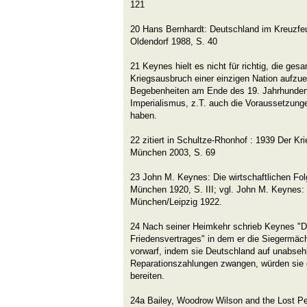
121
20 Hans Bernhardt: Deutschland im Kreuzfe
Oldendorf 1988, S. 40
21 Keynes hielt es nicht für richtig, die ges
Kriegsausbruch einer einzigen Nation aufzuer
Begebenheiten am Ende des 19. Jahrhundert
Imperialismus, z.T. auch die Voraussetzungen
haben.
22 zitiert in Schultze-Rhonhof : 1939 Der Kri
München 2003, S. 69
23 John M. Keynes: Die wirtschaftlichen Fol
München 1920, S. III; vgl. John M. Keynes:
München/Leipzig 1922.
24 Nach seiner Heimkehr schrieb Keynes "Di
Friedensvertrages" in dem er die Siegermäc
vorwarf, indem sie Deutschland auf unabseh
Reparationszahlungen zwangen, würden sie 
bereiten.
24a Bailey, Woodrow Wilson and the Lost Pea