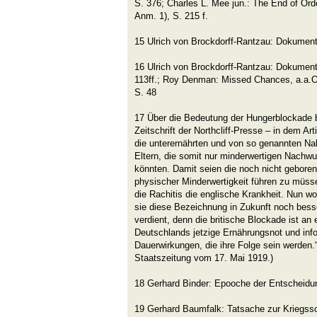
S. 376; Charles L. Mee jun.: The End of Orde
Anm. 1), S. 215 f.
15 Ulrich von Brockdorff-Rantzau: Dokumente
16 Ulrich von Brockdorff-Rantzau: Dokument
113ff.; Roy Denman: Missed Chances, a.a.O. 
S. 48
17 Über die Bedeutung der Hungerblockade
Zeitschrift der Northcliff-Presse – in dem A
die unterernährten und von so genannten Nah
Eltern, die somit nur minderwertigen Nachwu
könnten. Damit seien die noch nicht geborene
physischer Minderwertigkeit führen zu müss
die Rachitis die englische Krankheit. Nun 
sie diese Bezeichnung in Zukunft noch besse
verdient, denn die britische Blockade ist an e
Deutschlands jetzige Ernährungsnot und info
Dauerwirkungen, die ihre Folge sein werden.“
Staatszeitung vom 17. Mai 1919.)
18 Gerhard Binder: Epooche der Entscheidun
19 Gerhard Baumfalk: Tatsache zur Kriegssc