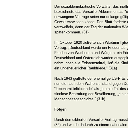
Der sozialdemokratische Vorwärts, das inoffi
bezeichnete das Versailler Abkommen als "e
erzwungene Vertrage seien nur solange gülti
Gewalt erzwingen könne. Das Blatt forderte 
verzweifeln, denn der Tag der nationalen Wi
später kommen. (31)
Im Oktober 1920 äußerte sich Wladimir Iljits
Vertrag: „Deutschland wurde ein Frieden au
Frieden von Wucherern und Würgern, ein Fri
Deutschland und Österreich wurden ausgeplü
nahm ihnen alle Existenzmittel, ließ die Kin
ein ungeheuerlicher Raubfriede.“ (31a)
Noch 1943 geißelte der ehemalige US-Präsid
nun die nach dem Waffenstillstand gegen D
"Lebensmittelblockade" als „brutale Tat des a
sinnlose Bestrafung der Bevölkerung, „ein s
Menschheitsgeschichte.“ (31b)
Folgen
Durch den diktierten Versailler Vertrag mus
(32) und wurde dadurch zu einem nationalen 