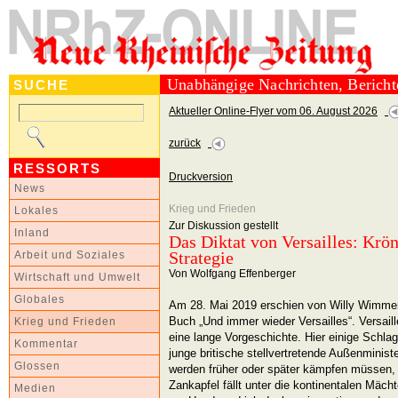
Unabhängige Nachrichten, Berich
SUCHE
Aktueller Online-Flyer vom 06. August 2026
zurück
RESSORTS
Druckversion
News
Krieg und Frieden
Lokales
Zur Diskussion gestellt
Inland
Das Diktat von Versailles: Krö
Strategie
Arbeit und Soziales
Von Wolfgang Effenberger
Wirtschaft und Umwelt
Globales
Am 28. Mai 2019 erschien von Willy Wimme
Buch „Und immer wieder Versailles“. Versaille
Krieg und Frieden
eine lange Vorgeschichte. Hier einige Schlagl
Kommentar
junge britische stellvertretende Außenministe
Glossen
werden früher oder später kämpfen müssen, 
Zankapfel fällt unter die kontinentalen Mäch
Medien