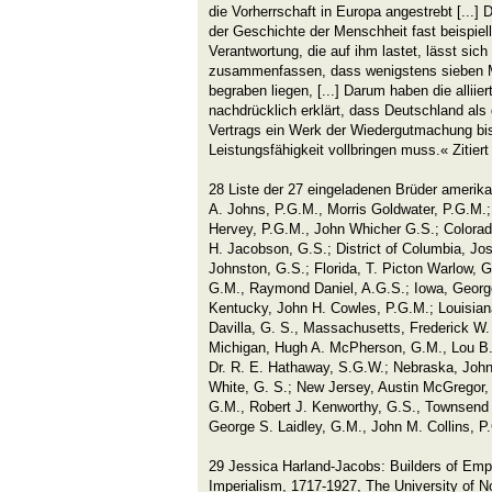
die Vorherrschaft in Europa angestrebt [...] 
der Geschichte der Menschheit fast beispiell
Verantwortung, die auf ihm lastet, lässt sich
zusammenfassen, dass wenigstens sieben Mi
begraben liegen, [...] Darum haben die allii
nachdrücklich erklärt, dass Deutschland al
Vertrags ein Werk der Wiedergutmachung bis
Leistungsfähigkeit vollbringen muss.« Zitier
28 Liste der 27 eingeladenen Brüder amerika
A. Johns, P.G.M., Morris Goldwater, P.G.M.;
Hervey, P.G.M., John Whicher G.S.; Colorad
H. Jacobson, G.S.; District of Columbia, Jo
Johnston, G.S.; Florida, T. Picton Warlow, G
G.M., Raymond Daniel, A.G.S.; Iowa, Georg
Kentucky, John H. Cowles, P.G.M.; Louisia
Davilla, G. S., Massachusetts, Frederick W.
Michigan, Hugh A. McPherson, G.M., Lou B.
Dr. R. E. Hathaway, S.G.W.; Nebraska, John
White, G. S.; New Jersey, Austin McGregor,
G.M., Robert J. Kenworthy, G.S., Townsend 
George S. Laidley, G.M., John M. Collins, P
29 Jessica Harland-Jacobs: Builders of Emp
Imperialism, 1717-1927, The University of N