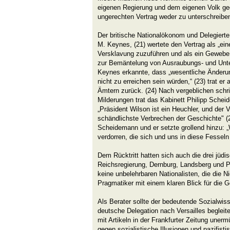
eigenen Regierung und dem eigenen Volk geg
ungerechten Vertrag weder zu unterschreiben 
Der britische Nationalökonom und Delegierte
M. Keynes, (21) wertete den Vertrag als „ei
Versklavung zuzuführen und als ein Gewebe
zur Bemäntelung von Ausraubungs- und Unte
Keynes erkannte, dass „wesentliche Änderu
nicht zu erreichen sein würden,“ (23) trat er
Ämtern zurück. (24) Nach vergeblichen schr
Milderungen trat das Kabinett Philipp Sche
„Präsident Wilson ist ein Heuchler, und der Ve
schändlichste Verbrechen der Geschichte" (
Scheidemann und er setzte grollend hinzu: 
verdorren, die sich und uns in diese Fesseln 
Dem Rücktritt hatten sich auch die drei jüdi
Reichsregierung, Dernburg, Landsberg und 
keine unbelehrbaren Nationalisten, die die N
Pragmatiker mit einem klaren Blick für die G
Als Berater sollte der bedeutende Sozialwis
deutsche Delegation nach Versailles begleite
mit Artikeln in der Frankfurter Zeitung unerm
gegen sozialistische Illusionen und pazifisti