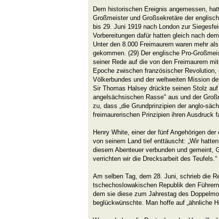
Dem historischen Ereignis angemessen, hatt
Großmeister und Großsekretäre der englisc
bis 29. Juni 1919 nach London zur Siegesfeie
Vorbereitungen dafür hatten gleich nach dem
Unter den 8.000 Freimaurern waren mehr al
gekommen. (29) Der englische Pro-Großmeiste
seiner Rede auf die von den Freimaurern mit
Epoche zwischen französischer Revolution,
Völkerbundes und der weltweiten Mission de
Sir Thomas Halsey drückte seinen Stolz auf 
angelsächsischen Rasse" aus und der Groß
zu, dass „die Grundprinzipien der anglo-säch
freimaurerischen Prinzipien ihren Ausdruck f
Henry White, einer der fünf Angehörigen der 
von seinem Land tief enttäuscht: „Wir hatt
diesem Abenteuer verbunden und gemeint, G
verrichten wir die Drecksarbeit des Teufels.“
Am selben Tag, dem 28. Juni, schrieb die R
tschechoslowakischen Republik den Führern
dem sie diese zum Jahrestag des Doppelmo
beglückwünschte. Man hoffe auf „ähnliche He