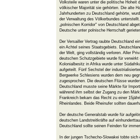
Volksteile waren unter die politische Hoheit 
völkischer Majorität sie gehörten. Die alte H
Jahrhunderten zu Deutschland gehörte, wurde
der Verwaltung des Völkerbundes unterstell
„polnischen Korridor" von Deutschland abget
Deutsche unter polnische Herrschaft geriete
Der Versailler Vertrag raubte Deutschland e
ein Achtel seines Staatsgebiets. Deutschland
der Welt, ging vollständig verloren. Aller Pr
deutschen Schutzgebiete wurde für verwirkt 
Kolonialbesitz in Afrika wurde unter Südafri
aufgeteilt. Fünf Sechstel der industrialisiert
Bergwerke Schlesiens wurden dem neu gegr
zugesprochen. Die deutschen Flüsse wurden i
Deutschland musste seine Märkte für Import
während ihm selbst der Zugang zu den Märkte
Frankreich bekam das Recht zu einer 15jäh
Rheinlandes. Beide Rheinufer sollten dauerhaf
Der deutsche Generalstab wurde für aufgelöst
deutschen Landstreitkräfte auf einhundertt
Deutschland sollte seinen Feinden für immer 
In der jungen Tschecho-Slowakei tobte sich 