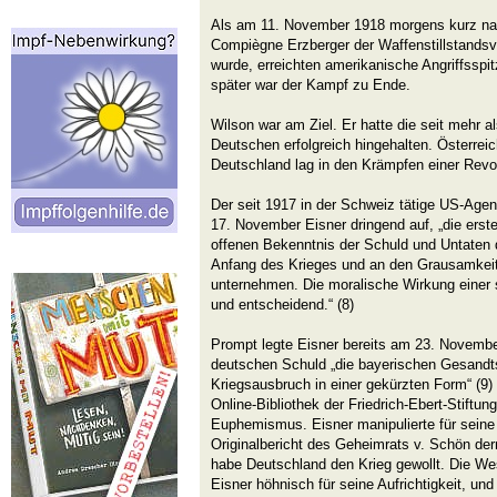
Als am 11. November 1918 morgens kurz na
Compiègne Erzberger der Waffenstillstandsve
wurde, erreichten amerikanische Angriffssp
später war der Kampf zu Ende.
Wilson war am Ziel. Er hatte die seit mehr a
Deutschen erfolgreich hingehalten. Österrei
Deutschland lag in den Krämpfen einer Revol
Der seit 1917 in der Schweiz tätige US-Agen
17. November Eisner dringend auf, „die erst
offenen Bekenntnis der Schuld und Untaten
Anfang des Krieges und an den Grausamkeit
unternehmen. Die moralische Wirkung einer 
und entscheidend.“ (8)
Prompt legte Eisner bereits am 23. Novemb
deutschen Schuld „die bayerischen Gesandt
Kriegsausbruch in einer gekürzten Form“ (9) v
Online-Bibliothek der Friedrich-Ebert-Stiftung
Euphemismus. Eisner manipulierte für seine
Originalbericht des Geheimrats v. Schön de
habe Deutschland den Krieg gewollt. Die We
Eisner höhnisch für seine Aufrichtigkeit, un