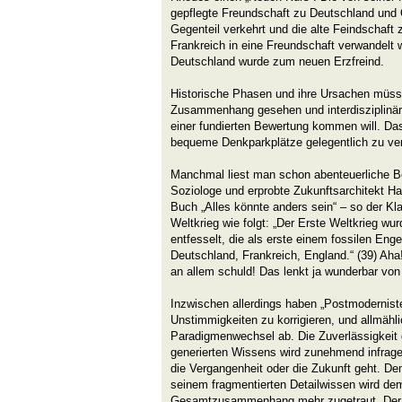
gepflegte Freundschaft zu Deutschland und Ö
Gegenteil verkehrt und die alte Feindschaft
Frankreich in eine Freundschaft verwandelt
Deutschland wurde zum neuen Erzfreind.
Historische Phasen und ihre Ursachen müss
Zusammenhang gesehen und interdisziplinär
einer fundierten Bewertung kommen will. Das
bequeme Denkparkplätze gelegentlich zu ve
Manchmal liest man schon abenteuerliche B
Soziologe und erprobte Zukunftsarchitekt H
Buch „Alles könnte anders sein“ – so der Kl
Weltkrieg wie folgt: „Der Erste Weltkrieg wu
entfesselt, die als erste einem fossilen Eng
Deutschland, Frankreich, England.“ (39) Aha!
an allem schuld! Das lenkt ja wunderbar von
Inzwischen allerdings haben „Postmodernist
Unstimmigkeiten zu korrigieren, und allmähli
Paradigmenwechsel ab. Die Zuverlässigkeit
generierten Wissens wird zunehmend infrage
die Vergangenheit oder die Zukunft geht. De
seinem fragmentierten Detailwissen wird de
Gesamtzusammenhang mehr zugetraut. Der O