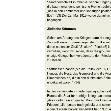
Staatsherrlichkeit in rohen Ausschreitungen
die kaum errungene polnische Freiheit sofor
„das in den Lemberger und sonstigen polit
floß“. (33) Der 22. Mai 1919 wurde daraufhin
begangen.
Jüdische Stimmen
Schon am Anfang des Krieges hatte der engli
Zangwill seine Stimme gegen den Völkerwah
deren nationaler Gruß "Shalom" (Frieden!) i
verhüllen, wenn wir sehen, dass die größten V
einzige Gelegenheit versäumten, den Friede
zu stellen.
Stattdessen haben „sie die Politik des "K.O.
Hunger, die Pest, das Gemetzel und die Ana
Dimensionen an, die in den dunkelsten Zeit
unbekannt waren.“ (34)
In den verkündeten Friedensparagraphen sah 
Europa die Saat für künftige Kriege ausstre
„dass selbst ein so großer Mann wie Präside
Friedensfalle (peace-trap) gelockt und seine
einen "Fetzen Papier" behandelt hat.“ Nun se