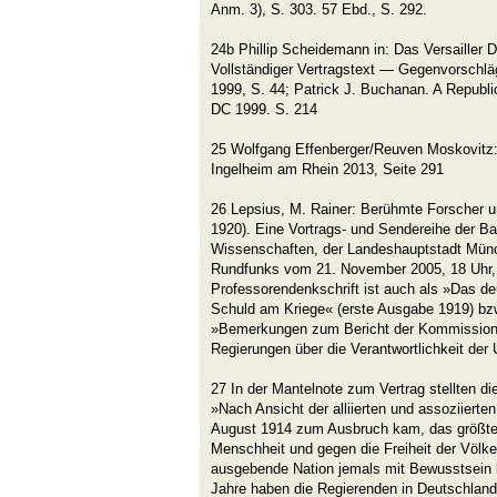
Anm. 3), S. 303. 57 Ebd., S. 292.
24b Phillip Scheidemann in: Das Versailler 
Vollständiger Vertragstext — Gegenvorschlä
1999, S. 44; Patrick J. Buchanan. A Republ
DC 1999. S. 214
25 Wolfgang Effenberger/Reuven Moskovitz:
Ingelheim am Rhein 2013, Seite 291
26 Lepsius, M. Rainer: Berühmte Forscher 
1920). Eine Vortrags- und Sendereihe der B
Wissenschaften, der Landeshauptstadt Mün
Rundfunks vom 21. November 2005, 18 Uhr,
Professorendenkschrift ist auch als »Das d
Schuld am Kriege« (erste Ausgabe 1919) bzw
»Bemerkungen zum Bericht der Kommission de
Regierungen über die Verantwortlichkeit der
27 In der Mantelnote zum Vertrag stellten di
»Nach Ansicht der alliierten und assoziierte
August 1914 zum Ausbruch kam, das größte
Menschheit und gegen die Freiheit der Völker, 
ausgebende Nation jemals mit Bewusstsein 
Jahre haben die Regierenden in Deutschland 