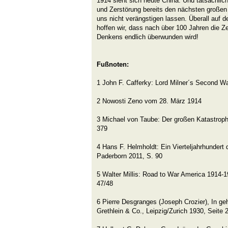
1914 sieht sich heute China. Und tatsächlich
und Zerstörung bereits den nächsten großen 
uns nicht verängstigen lassen. Überall auf d
hoffen wir, dass nach über 100 Jahren die Ze
Denkens endlich überwunden wird!
Fußnoten:
1 John F. Cafferky: Lord Milner´s Second Wa
2 Nowosti Zeno vom 28. März 1914
3 Michael von Taube: Der großen Katastroph
379
4 Hans F. Helmholdt: Ein Vierteljahrhundert
Paderborn 2011, S. 90
5 Walter Millis: Road to War America 1914-
47/48
6 Pierre Desgranges (Joseph Crozier), In g
Grethlein & Co., Leipzig/Zurich 1930, Seite 