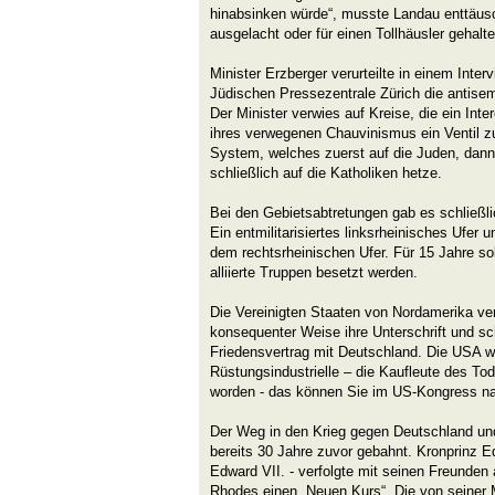
hinabsinken würde“, musste Landau enttäusch
ausgelacht oder für einen Tollhäusler gehalte
Minister Erzberger verurteilte in einem Inte
Jüdischen Pressezentrale Zürich die antisem
Der Minister verwies auf Kreise, die ein Inte
ihres verwegenen Chauvinismus ein Ventil 
System, welches zuerst auf die Juden, dann 
schließlich auf die Katholiken hetze.
Bei den Gebietsabtretungen gab es schließl
Ein entmilitarisiertes linksrheinisches Ufer u
dem rechtsrheinischen Ufer. Für 15 Jahre sol
alliierte Truppen besetzt werden.
Die Vereinigten Staaten von Nordamerika ve
konsequenter Weise ihre Unterschrift und s
Friedensvertrag mit Deutschland. Die USA 
Rüstungsindustrielle – die Kaufleute des Tod
worden - das können Sie im US-Kongress n
Der Weg in den Krieg gegen Deutschland un
bereits 30 Jahre zuvor gebahnt. Kronprinz E
Edward VII. - verfolgte mit seinen Freunde
Rhodes einen „Neuen Kurs“. Die von seiner M