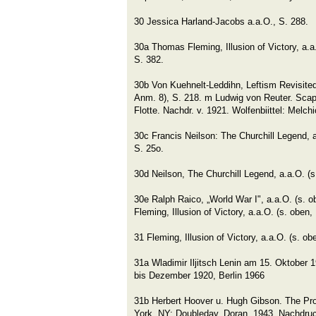
30 Jessica Harland-Jacobs a.a.O., S. 288.
30a Thomas Fleming, Illusion of Victory, a.a.
S. 382.
30b Von Kuehnelt-Leddihn, Leftism Revisited,
Anm. 8), S. 218. m Ludwig von Reuter. Sca
Flotte. Nachdr. v. 1921. Wolfenbiittel: Melch
30c Francis Neilson: The Churchill Legend, 
S. 25o.
30d Neilson, The Churchill Legend, a.a.O. (s
30e Ralph Raico, „World War I", a.a.O. (s. o
Fleming, Illusion of Victory, a.a.O. (s. oben,
31 Fleming, Illusion of Victory, a.a.O. (s. ob
31a Wladimir Iljitsch Lenin am 15. Oktober 1
bis Dezember 1920, Berlin 1966
31b Herbert Hoover u. Hugh Gibson. The Pr
York, NY: Doubleday, Doran, 1943. Nachdruc