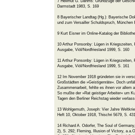
7 Hellmut G. Dahms: Grundzüge der Geschic
Darmstadt 1983, S. 169
8 Bayerischer Landtag (Hg.): Bayerische 
und zum Versailler Schuldspruch, München B
9 Kurt Eisner im Online-Katalog der Bibliot
10 Arthur Ponsonby: Lügen in Kriegszeiten, 
Ausgabe, Viöl/Nordfriesland 1999, S. 160
11 Arthur Ponsonby: Lügen in Kriegszeiten, 
Ausgabe, Viöl/Nordfriesland 1999, S. 161
12 Im November 1918 gründeten sie in vers
Großstädten die »Geistigenräte«. Doch unfäh
Zusammenarbeit, fehlte es ihnen vor allem 
So mußte der »Rat geistiger Arbeiter« um Kur
Tagen den Berliner Reichstag wieder verlasse
13 Wohlgemuth, Joseph: Vier Jahre Weltkrieg
Heft 10, Oktober 1918, Thischri 5679, S. 43
14 Richard A. Odorfer, The Soul of Germany,
2), S. 292; Fleming, Illusion of Victory, a.a.