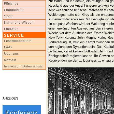
zur Hand, und ich denke, ein mutiger und g
Filmclips
Russland aus der Anzahl unserer aktiven Fe
sehr wesentliche britische Interessen zu gefä
Fotogalerien
Weltkrieges hatte sich Grey als ein entspre
Sport
Außenminister erwiesen. Mit Genugtuung stel
Kultur und Wissen
„in ein paar Wochen wird der Weltkrieg ausb
einen erwünschten Ausweg aus den inneren Sc
Literatur
Woche vor dem Ausbruch des Ersten Weltkri
SERVICE
New York, Kardinal John Murphy Farley Ross 
LeserInnenbriefe
Vorbereitung ist, wird ein Kampf zwischen de
den regierenden Dynastien sein. Das Kapita
Links
zu haben, kennt keinen Gott oder Herrn und 
Über uns
Bankgeschäft regieren lassen. Ihr Gewinn sol
Kontakt
Regierenden werden ... Business ... einzig un
Impressum/Datenschutz
ANZEIGEN