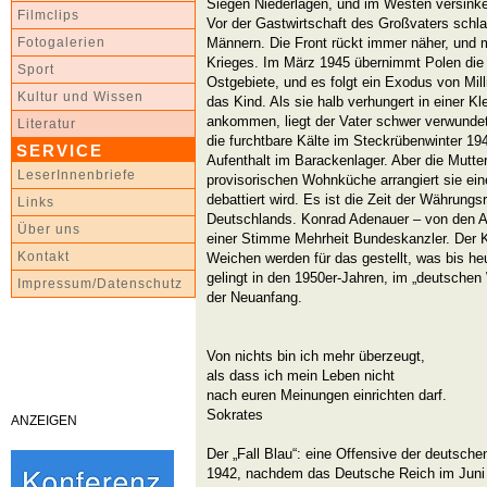
Siegen Niederlagen, und im Westen versink
Filmclips
Vor der Gastwirtschaft des Großvaters schl
Männern. Die Front rückt immer näher, und m
Fotogalerien
Krieges. Im März 1945 übernimmt Polen die
Sport
Ostgebiete, und es folgt ein Exodus von Mill
Kultur und Wissen
das Kind. Als sie halb verhungert in einer K
ankommen, liegt der Vater schwer verwundet
Literatur
die furchtbare Kälte im Steckrübenwinter 19
SERVICE
Aufenthalt im Barackenlager. Aber die Mutter 
LeserInnenbriefe
provisorischen Wohnküche arrangiert sie ein
debattiert wird. Es ist die Zeit der Währungs
Links
Deutschlands. Konrad Adenauer – von den Alli
Über uns
einer Stimme Mehrheit Bundeskanzler. Der Ka
Kontakt
Weichen werden für das gestellt, was bis he
gelingt in den 1950er-Jahren, im „deutschen
Impressum/Datenschutz
der Neuanfang.
Von nichts bin ich mehr überzeugt,
als dass ich mein Leben nicht
nach euren Meinungen einrichten darf.
Sokrates
ANZEIGEN
Der „Fall Blau“: eine Offensive der deutsc
1942, nachdem das Deutsche Reich im Juni 