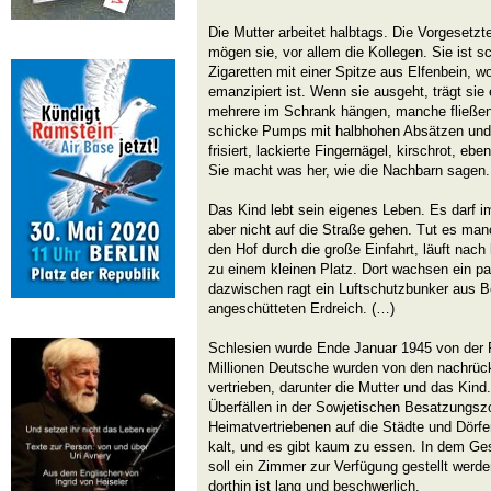
Die Mutter arbeitet halbtags. Die Vorgesetzt
mögen sie, vor allem die Kollegen. Sie ist sc
Zigaretten mit einer Spitze aus Elfenbein, w
emanzipiert ist. Wenn sie ausgeht, trägt sie
mehrere im Schrank hängen, manche fließen
schicke Pumps mit halbhohen Absätzen und
frisiert, lackierte Fingernägel, kirschrot, eb
Sie macht was her, wie die Nachbarn sagen.
Das Kind lebt sein eigenes Leben. Es darf 
aber nicht auf die Straße gehen. Tut es man
den Hof durch die große Einfahrt, läuft nach
zu einem kleinen Platz. Dort wachsen ein p
dazwischen ragt ein Luftschutzbunker aus 
angeschütteten Erdreich. (…)
Schlesien wurde Ende Januar 1945 von de
Millionen Deutsche wurden von den nachrüc
vertrieben, darunter die Mutter und das Ki
Überfällen in der Sowjetischen Besatzung
Heimatvertriebenen auf die Städte und Dörfer 
kalt, und es gibt kaum zu essen. In dem G
soll ein Zimmer zur Verfügung gestellt wer
dorthin ist lang und beschwerlich.