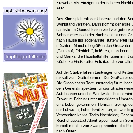
Krawatte. Als Einziger in der näheren Nachbar
Auto.
Das Kind spielt mit der Uhrkette und den Be
Wohlstand verraten. Dann kommt der erste G
nächste. In Oberschlesien wird viel getrunk
Bahnarbeiter nach der Nachtschicht oder Gr
nach Hause ins sogenannte Hüttenviertel ra
möchten. Manche begrüßen den Großvater m
„Glückauf, Friedrich!“, heißt es, man kennt s
und Mariya, die Haushaltshilfe, übernimmt da
Küche zu Großmutter Felizitas, die von allen 
Auf der Straße fahren Lastwagen und Ketten
rasselt zum Gotterbarmen. Der Großvater sch
Die Organisation Todt, zuständig für militär
dem Generalinspekteur für das Straßenwesen
Autobahnen und des Westwalls, Reichsminis
Er war im Februar unter ungeklärten Umstä
ums Leben gekommen. Hermann Göring, der 
der Luftwaffe, habe damit zu tun, so wurde ge
Verwandten kennt. Todts Nachfolger, General
Reichshauptstadt Albert Speer, baut an Ge
kurbelt mithilfe von Zwangsarbeitern die Rü
nach Osten.