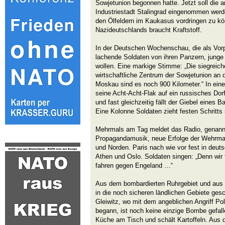
Sowjetunion begonnen hatte. Jetzt soll die 
Industriestadt Stalingrad eingenommen werd
den Ölfeldern im Kaukasus vordringen zu kö
Nazideutschlands braucht Kraftstoff.
In der Deutschen Wochenschau, die als Vor
lachende Soldaten von ihren Panzern, junge
wollen. Eine markige Stimme: „Die siegreich
wirtschaftliche Zentrum der Sowjetunion an 
Moskau sind es noch 900 Kilometer.“ In einer
seine Acht-Acht-Flak auf ein russisches Dorf
und fast gleichzeitig fällt der Giebel eine
Eine Kolonne Soldaten zieht festen Schritts
Mehrmals am Tag meldet das Radio, genannt
Propagandamusik, neue Erfolge der Wehrma
und Norden. Paris nach wie vor fest in deu
Athen und Oslo. Soldaten singen: „Denn wir f
fahren gegen Engeland …“
Aus dem bombardierten Ruhrgebiet und aus 
in die noch sicheren ländlichen Gebiete ges
Gleiwitz, wo mit dem angeblichen Angriff Po
begann, ist noch keine einzige Bombe gefall
Küche am Tisch und schält Kartoffeln. Aus