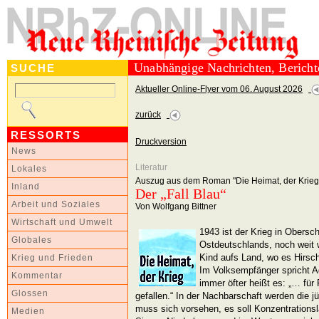
Unabhängige Nachrichten, Berich
SUCHE
Aktueller Online-Flyer vom 06. August 2026
zurück
RESSORTS
Druckversion
News
Literatur
Lokales
Auszug aus dem Roman "Die Heimat, der Krieg
Inland
Der „Fall Blau“
Arbeit und Soziales
Von Wolfgang Bittner
Wirtschaft und Umwelt
1943 ist der Krieg in Obersc
Globales
Ostdeutschlands, noch weit 
Kind aufs Land, wo es Hirsch
Krieg und Frieden
Im Volksempfänger spricht Ad
Kommentar
immer öfter heißt es: „… für 
Glossen
gefallen.“ In der Nachbarschaft werden die 
muss sich vorsehen, es soll Konzentrations
Medien