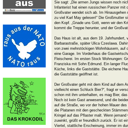
Sie sagt: „Die armen Jungs wissen noch nich
Infanterist hat einen russischen Panzer mit 
Großvater wendet sich ab. Im Hinausgehen ru
zu viel Karl May gelesen!“ Die Großmutter si
den Kopf. „Gnade uns Gott, wenn wir den Krie
kommt die Treppe herunter, und der Großvat
Das Haus ist alt, aus dem 19. Jahrhundert, 
Barbarastraße, später Ulica Czeslawa. Dahi
von zwei mehrstöckigen Wohnhäusern, auf de
eine Garage. Im Vorderhaus die Gastwirtscha
Fleischerei. Im ersten Stock Wohnungen: Gro
Franziska mit Sohn Edmund. Ein langer Flur, 
Küche, links die Gaststätte. Die eichene Hau
die Gaststätte geöffnet ist.
Der Großvater geht mit dem Kind auf dem A
vielleicht einen Schluck Bier?“, fragt er ver
schon mit ihm unterhalten, es mag Bier, das 
Noch ist kein Gast anwesend, und die beid
auf die Straße, wo vor der hohen Mauer d
die Platanen mit den gescheckten Stämmen
Kringel auf das Pflaster malt. Wenn jemand
zuwinkt, grüßt er freundlich zurück. Er ist e
Viertel, stattliche Erscheinung, immer im d