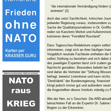
"die internationale Verständigung fördern 
eintreten“ (2)
doch das setzt Sachlichkeit, kritischen Jou
jedweder Regierung voraus, insbesondere zur
Sache der Qualitätsjournalisten in Dr. Gnif
reden sie Kanzlerin Merkel und Außenmini
kolorieren deren "Feindbild Russland".
Dass Tagesschau-Redakteure ungern selbs
informieren, zeigt sich an ihrer häufigen I
Vorgeblich neutrale Fachleute entheben die 
selbst Stellung zu beziehen und sich dabei 
des jeweiligen Experten lässt sich zudem ga
Nachricht gestalten. Besonders beliebt bei 
sind daher die Vertreter der "Stiftung Wissen
befragt, beweist Linientreue und kann nichts
“Denkfabrik” der Bundesregierung, finanziert 
klingt jedoch immer gut und außerdem neutra
die Angestellten dieses Instituts ständig zu 
Wie der Herr, so´s Gescherr. Die ARD-aktuel
betrachteten Fall an die Expertin Dr. Sabine
Beginn zu der Erkenntnis: