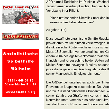
ARD-aktuell-Redaktion im Dunkeln. Wochen
Tagesthemen überhaupt nichts über die Ukra
Verletzung ihrer Pflicht,
“einen umfassenden Überblick über das in
wesentlichen Lebensbereichen”
zu geben. (14)
Dass bewaffnete ukrainische Schiffe Russla
provozierten, wurde einfach verschwiegen. 
die ukrainische Küstenwache ein russische
Meer, 15 Seemeilen vor der ukrainischen Kü
einem 2004 besiegelten Abkommen zwische
Handels- und Kriegsschiffe beider Seiten auß
Meilen-Zonen frei bewegen. Moskau sprach vo
protestierte gegen die Beschlagnahme des Ku
seiner Mannschaft. Erfolglos bis heute.
Die ARD-aktuell unterließ es auch, die Hinte
Provokation knapp zu beschreiben: Das Asow
und zu Russland gehörendes Binnenmeer, kei
seiner Zufahrt, der Straße von Kertsch, fin
Kontrollen statt, vormals russische und ukra
seit die Krim zur Russischen Föderation geh