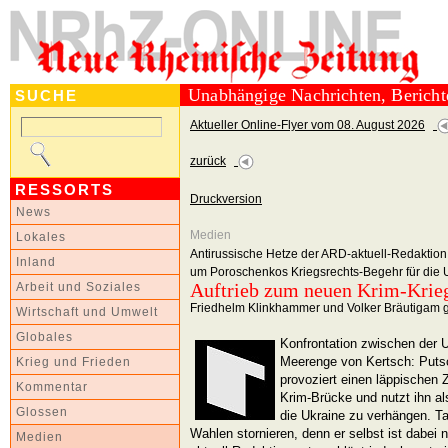
Unabhängige Nachrichten, Berich
SUCHE
Aktueller Online-Flyer vom 08. August 2026
zurück
RESSORTS
Druckversion
News
Medien
Lokales
Antirussische Hetze der ARD-aktuell-Redaktion
Inland
um Poroschenkos Kriegsrechts-Begehr für die 
Auftrieb zum neuen Krim-Krie
Arbeit und Soziales
Friedhelm Klinkhammer und Volker Bräutigam g
Wirtschaft und Umwelt
Globales
Konfrontation zwischen der U
Meerenge von Kertsch: Puts
Krieg und Frieden
provoziert einen läppischen 
Kommentar
Krim-Brücke und nutzt ihn a
Glossen
die Ukraine zu verhängen. Ta
Wahlen stornieren, denn er selbst ist dabei
Medien