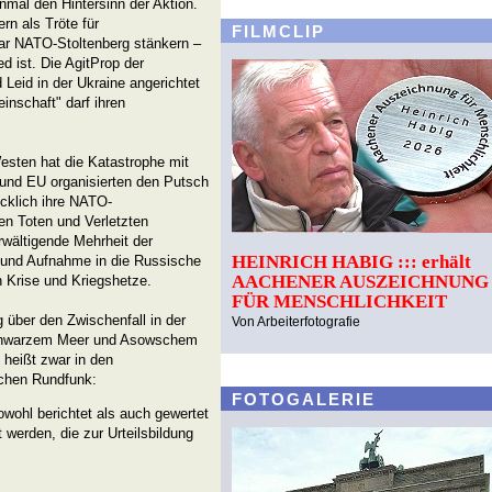
inmal den Hintersinn der Aktion.
ern als Tröte für
FILMCLIP
gar NATO-Stoltenberg stänkern –
d ist. Die AgitProp der
Leid in der Ukraine angerichtet
nschaft" darf ihren
esten hat die Katastrophe mit
 und EU organisierten den Putsch
cklich ihre NATO-
en Toten und Verletzten
rwältigende Mehrheit der
HEINRICH HABIG ::: erhält
 und Aufnahme in die Russische
AACHENER AUSZEICHNUNG
 Krise und Kriegshetze.
FÜR MENSCHLICHKEIT
g über den Zwischenfall in der
Von Arbeiterfotografie
Schwarzem Meer und Asowschem
 heißt zwar in den
lichen Rundfunk:
FOTOGALERIE
owohl berichtet als auch gewertet
 werden, die zur Urteilsbildung