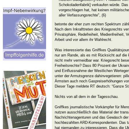
Schokoladenfabrik] verkaufen würde. Da
vorgeschlagen hat, hat keinen militärische
aller Verfassungsrechte", (6)
betonte der eher zum rechten Spektrum zäh
Nach dem Inkrafttreten des Kriegsrechts verl
Privatsphäre, Redefreiheit, Medienfreiheit, 
Arbeit und vor allem ihr Wahlrecht.
Was interessierte das Gniffkes Qualitätsjour
nur am Rande, als es mit Rücksicht auf die k
nicht mehr vermeidbar war. Kriegsrecht besei
Freiheitsrechte? Dass 80 Prozent der Ukrai
und Einflussnahme der Westlichen Werteg
unter der Armutsgrenze dahinvegetieren: pil
Ärmsten auch noch Gaspreiserhöhungen von 
Dieser Tage meldete RT deutsch: “Ganze Städ
Nichts von all dem in der Tagesschau.
Gniffkes journalistische Vorkämpfer für Me
nutzen ausschließlich das Material der tran
Nachrichtenagenturen und das Gewäsch der 
hochbezahlten ARD-Korrespondenten. Das tat
hat niemanden zu interessieren. Dass die Ukr