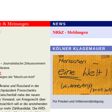
te & Meinungen
NEWS
NRhZ - Meldungen
KÖLNER KLAGEMAUER
 – Journalistische Zirkusnummern
Ukraine
g
egen die "Macht um Acht"
kraine und Russland in der
chpräsident Poroschenko
Zwischenfall nahe der neuen
ls Vorwand, um Kriegsrecht über
Für Frieden und Völkerverständigung
tsächlich will er die anstehenden
 nur mehr Zählkandidat. Die ARD-