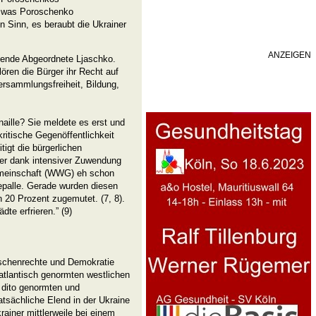
s was Poroschenko
n Sinn, es beraubt die Ukrainer
ANZEIGEN
lende Abgeordnete Ljaschko.
ören die Bürger ihr Recht auf
Versammlungsfreiheit, Bildung,
naille? Sie meldete es erst und
ritische Gegenöffentlichkeit
tigt die bürgerlichen
ner dank intensiver Zuwendung
emeinschaft (WWG) eh schon
lepalle. Gerade wurden diesen
20 Prozent zugemutet. (7, 8).
te erfrieren.” (9)
nschenrechte und Demokratie
satlantisch genormten westlichen
dito genormten und
sächliche Elend in der Ukraine
ainer mittlerweile bei einem