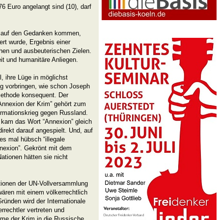
 Euro angelangt sind (10), darf
ls auf den Gedanken kommen,
rt wurde, Ergebnis einer
chen und ausbeuterischen Zielen.
t und humanitäre Anliegen.
 ihre Lüge in möglichst
ng vorbringen, wie schon Joseph
Methode konsequent. Der
 Annexion der Krim” gehört zum
ormationskrieg gegen Russland.
kam das Wort “Annexion” gleich
irekt darauf angespielt. Und, auf
es mal hübsch “illegale
nnexion”. Gekrönt mit dem
Nationen hätten sie nicht
lutionen der UN-Vollversammlung
 wären mit einem völkerrechtlich
ründen wird der Internationale
rrechtler vertreten und
hme der Krim in die Russische