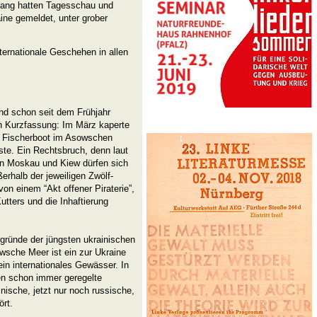
lang hatten Tagesschau und
ine gemeldet, unter grober
ternationale Geschehen in allen
nd schon seit dem Frühjahr
In Kurzfassung: Im März kaperte
s Fischerboot im Asowschen
ste. Ein Rechtsbruch, denn laut
n Moskau und Kiew dürfen sich
erhalb der jeweiligen Zwölf-
n einem “Akt offener Piraterie”,
tters und die Inhaftierung
rgründe der jüngsten ukrainischen
sche Meer ist ein zur Ukraine
n internationales Gewässer. In
den schon immer geregelte
inische, jetzt nur noch russische,
ört.