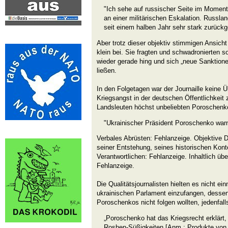
"Ich sehe auf russischer Seite im Moment
an einer militärischen Eskalation. Russl
seit einem halben Jahr sehr stark zurückg
Aber trotz dieser objektiv stimmigen Ansicht
klein bei. Sie fragten und schwadronierten s
wieder gerade hing und sich „neue Sanktion
ließen.
In den Folgetagen war der Journaille keine 
Kriegsangst in der deutschen Öffentlichkeit
Landsleuten höchst unbeliebten Poroschenko
"Ukrainischer Präsident Poroschenko warnt
Verbales Abrüsten: Fehlanzeige. Objektive D
seiner Entstehung, seines historischen Kont
Verantwortlichen: Fehlanzeige. Inhaltlich ü
Fehlanzeige.
Die Qualitätsjournalisten hielten es nicht ei
ukrainischen Parlament einzufangen, dessen
Poroschenkos nicht folgen wollten, jedenfall
„Poroschenko hat das Kriegsrecht erklärt,
Roshen-Süßigkeiten [Anm.: Produkte vo