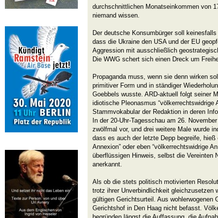
durchschnittlichen Monatseinkommen von 176
niemand wissen.
Der deutsche Konsumbürger soll keinesfal
dass die Ukraine den USA und der EU geopfe
Aggression mit ausschließlich geostrategis
Die WWG schert sich einen Dreck um Freihei
Propaganda muss, wenn sie denn wirken soll,
primitiver Form und in ständiger Wiederholu
Goebbels wusste. ARD-aktuell folgt seiner 
idiotische Pleonasmus “völkerrechtswidrige
Stammvokabular der Redaktion in deren Inf
In der 20-Uhr-Tagesschau am 26. November 
zwölfmal vor, und drei weitere Male wurde ind
dass es auch der letzte Depp begreife, hieß 
Annexion” oder eben “völkerrechtswidrige A
überflüssigen Hinweis, selbst die Vereinten 
anerkannt.
Als ob die stets politisch motivierten Reso
trotz ihrer Unverbindlichkeit gleichzusetzen
gültigen Gerichtsurteil. Aus wohlerwogenen G
Gerichtshof in Den Haag nicht befasst. Völke
begründen längst die Auffassung, die Aufna