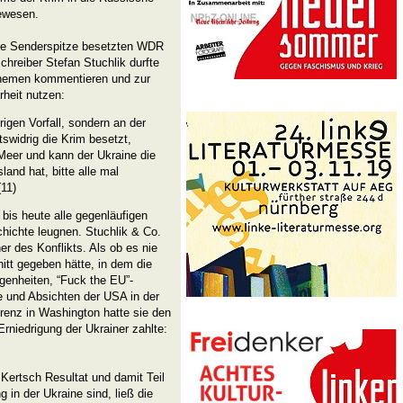
ewesen.
 die Senderspitze besetzten WDR
hreiber Stefan Stuchlik durfte
themen kommentieren und zur
heit nutzen:
rigen Vorfall, sondern an der
swidrig die Krim besetzt,
eer und kann der Ukraine die
land hat, bitte alle mal
11)
 bis heute alle gegenläufigen
hichte leugnen. Stuchlik & Co.
r des Konflikts. Als ob es nie
itt gegeben hätte, in dem die
genheiten, “Fuck the EU”-
le und Absichten der USA in der
renz in Washington hatte sie den
Erniedrigung der Ukrainer zahlte:
 Kertsch Resultat und damit Teil
in der Ukraine sind, ließ die