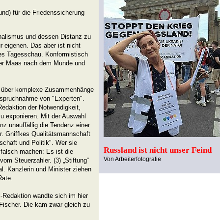
(und) für die Friedenssicherung
rnalismus und dessen Distanz zu
 eigenen. Das aber ist nicht
fkes Tagesschau. Konformistisch
ster Maas nach dem Munde und
t über komplexe Zusammenhänge
nanspruchnahme von "Experten".
Redaktion der Notwendigkeit,
zu exponieren. Mit der Auswahl
nz unauffällig die Tendenz einer
Dr. Gniffkes Qualitätsmannschaft
schaft und Politik". Wer sie
Russland ist nicht unser Feind
 falsch machen: Es ist die
Von Arbeiterfotografie
vom Steuerzahler. (3) „Stiftung“
l. Kanzlerin und Minister ziehen
Rate.
l-Redaktion wandte sich im hier
 Fischer. Die kam zwar gleich zu