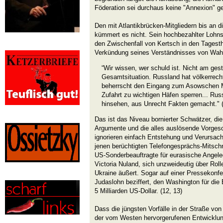
Föderation sei durchaus keine "Annexion" g
Den mit Atlantikbrücken-Mitgliedern bis an
kümmert es nicht. Sein hochbezahlter Lohnsc
den Zwischenfall von Kertsch in den Tages
Verkündung seines Verständnisses von Wahr
“Wir wissen, wer schuld ist. Nicht am gest
Gesamtsituation. Russland hat völkerrecht
beherrscht den Eingang zum Asowschen M
Zufahrt zu wichtigen Häfen sperren... Russ
hinsehen, aus Unrecht Fakten gemacht." (
Das ist das Niveau bornierter Schwätzer, die
Argumente und die alles auslösende Vorgesc
ignorieren einfach Entstehung und Verursache
jenen berüchtigten Telefongesprächs-Mitschn
US-Sonderbeauftragte für eurasische Angele
Victoria Nuland, sich unzweideutig über Rol
Ukraine äußert. Sogar auf einer Pressekonfe
Judaslohn beziffert, den Washington für die 
5 Milliarden US-Dollar. (12, 13)
Dass die jüngsten Vorfälle in der Straße von
der vom Westen hervorgerufenen Entwicklung 