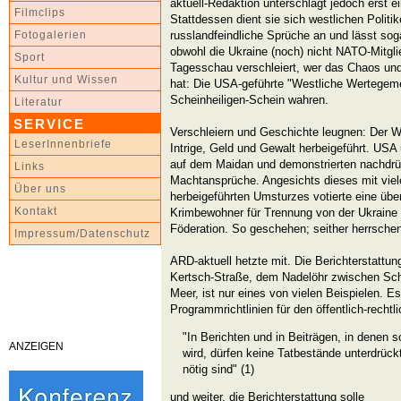
aktuell-Redaktion unterschlägt jedoch erst e
Filmclips
Stattdessen dient sie sich westlichen Politik
russlandfeindliche Sprüche an und lässt so
Fotogalerien
obwohl die Ukraine (noch) nicht NATO-Mitglie
Sport
Tagesschau verschleiert, wer das Chaos und 
Kultur und Wissen
hat: Die USA-geführte "Westliche Wertegemei
Scheinheiligen-Schein wahren.
Literatur
SERVICE
Verschleiern und Geschichte leugnen: Der W
LeserInnenbriefe
Intrige, Geld und Gewalt herbeigeführt. USA
auf dem Maidan und demonstrierten nachdrü
Links
Machtansprüche. Angesichts dieses mit viel
Über uns
herbeigeführten Umsturzes votierte eine übe
Kontakt
Krimbewohner für Trennung von der Ukraine
Föderation. So geschehen; seither herrschen
Impressum/Datenschutz
ARD-aktuell hetzte mit. Die Berichterstattun
Kertsch-Straße, dem Nadelöhr zwischen 
Meer, ist nur eines von vielen Beispielen. Es
Programmrichtlinien für den öffentlich-recht
"In Berichten und in Beiträgen, in denen s
ANZEIGEN
wird, dürfen keine Tatbestände unterdrückt
nötig sind" (1)
und weiter, die Berichterstattung solle