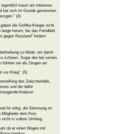
 eigentlich kaum ein Interesse
and hat sich im Grunde genommen
ezogen." (4)
 gaben die Gniffke-Krieger nicht
o lange herum, bis das Feindbild
en gegen Russland“ fordern
Übertreibung zu blöde, um damit
 zu schüren. Sogar den bei seinen
 führten sie als Zeugen an:
 vor Krieg". (5)
arstellung des Zwischenfalls,
extes und der dafür
berzeugende Analyse:
nmal für nötig, die Stimmung im
 Mitglieder dem Kurs
s nicht in vollem Umfang.
 als ob er einen Wagen mit
n Poroschenkos