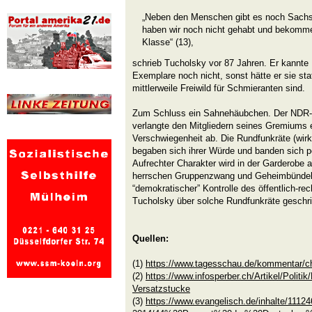
„Neben den Menschen gibt es noch Sachs
haben wir noch nicht gehabt und bekommen
Klasse“ (13),
schrieb Tucholsky vor 87 Jahren. Er kannte
Exemplare noch nicht, sonst hätte er sie sta
mittlerweile Freiwild für Schmieranten sind.
Zum Schluss ein Sahnehäubchen. Der NDR-
verlangte den Mitgliedern seines Gremiums e
Verschwiegenheit ab. Die Rundfunkräte (wirk
begaben sich ihrer Würde und banden sich pe
Aufrechter Charakter wird in der Garderobe 
herrschen Gruppenzwang und Geheimbündelei
“demokratischer” Kontrolle des öffentlich-r
Tucholsky über solche Rundfunkräte geschr
Quellen:
(1)
https://www.tagesschau.de/kommentar/c
(2)
https://www.infosperber.ch/Artikel/Politik
Versatzstucke
(3)
https://www.evangelisch.de/inhalte/11124