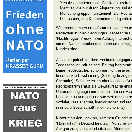
Schutz garantieren soll. Der Rechtsextrem
Identität, die nur durch Abgrenzung und 
Menschengruppen funktioniert. Der Recht
Diskussion, den Kompromiss und glorifizier
Wir kommen noch darauf zurück, wie mensch
Redaktion in ihren Sendungen “Tagesschau”
“Nachtmagazin” usw. ihren Auftrag interpretier
sie mit Nachrichtenkonsumenten umspringt,
Kunden sind.
Zunächst jedoch ist dem Eindruck entgegenz
Tagesschauer, mit seinem Beitrag hervorruf
keine neudeutsche, schon gar nicht eine au
beschränkte Erscheinung (Gensing bezog sich 
Chemnitz). Seine reichlich oberflächliche A
Rechtsextremismus als Gewaltursache endet
Untersuchung beginnen müsste: Bei der Frage
Faschismus vorspurt und wie weit dessen 
sozialer, rassistischer, ideologischer und re
in unsere Gesellschaft hineinreichen. (2)
Kratzt man den Lack ab, kommen Grundtende
“Normalität” in Deutschland zum Vorschein: 
Ausgrenzung langzeitarbeitsloser Mitmensc