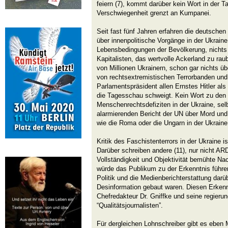
feiern (7), kommt darüber kein Wort in der T
Verschwiegenheit grenzt an Kumpanei.
Seit fast fünf Jahren erfahren die deutschen
über innenpolitische Vorgänge in der Ukraine
Lebensbedingungen der Bevölkerung, nichts 
Kapitalisten, das wertvolle Ackerland zu rau
von Millionen Ukrainern, schon gar nichts üb
von rechtsextremistischen Terrorbanden und
Parlamentspräsident allen Ernstes Hitler als
die Tagesschau schweigt. Kein Wort zu den
Menschenrechtsdefiziten in der Ukraine, sel
alarmierenden Bericht der UN über Mord und
wie die Roma oder die Ungarn in der Ukraine 
Kritik des Faschistenterrors in der Ukraine i
Darüber schreiben andere (11), nur nicht ARD
Vollständigkeit und Objektivität bemühte Na
würde das Publikum zu der Erkenntnis führe
Politik und die Medienberichterstattung dar
Desinformation gebaut waren. Diesen Erkenn
Chefredakteur Dr. Gniffke und seine regier
“Qualitätsjournalisten”.
Für dergleichen Lohnschreiber gibt es eben