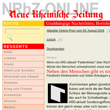
Unabhängige Nachrichten, Berich
SUCHE
Aktueller Online-Flyer vom 09. August 2026
zurück
RESSORTS
Druckversion
News
Medien
Lokales
Wenn ein ARD-aktuell-"Faktenfinder" über Rec
Inland
Würde des Menschen schwadroniert, muss man
Neben den Menschen gibt es no
Arbeit und Soziales
Friedhelm Klinkhammer und Volker Bräutigam g
Wirtschaft und Umwelt
Globales
„Kommentare geben grundsätz
Autors und nicht die der Red
Krieg und Frieden
Schluss der Meinungsseite a
Kommentar
das auch für Schreiberlinge, 
Glossen
ARD-aktuell Sonderzugriffsre
können dort gleich etwas unter sich lassen,
Medien