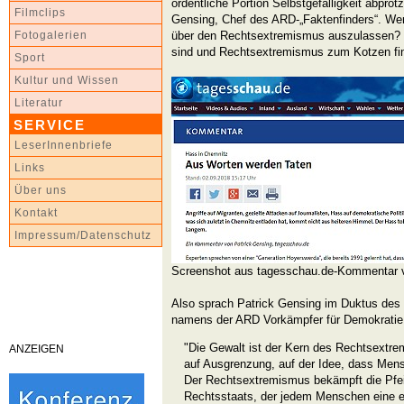
ordentliche Portion Selbstgefälligkeit abpro
Filmclips
Gensing, Chef des ARD-„Faktenfinders“. Wer
über den Rechtsextremismus auszulassen? W
Fotogalerien
sind und Rechtsextremismus zum Kotzen fi
Sport
Kultur und Wissen
Literatur
SERVICE
LeserInnenbriefe
Links
Über uns
Kontakt
Impressum/Datenschutz
Screenshot aus tagesschau.de-Kommentar 
Also sprach Patrick Gensing im Duktus des 
namens der ARD Vorkämpfer für Demokratie
"Die Gewalt ist der Kern des Rechtsextre
ANZEIGEN
auf Ausgrenzung, auf der Idee, dass Mens
Der Rechtsextremismus bekämpft die Pfei
Rechtsstaats, der jedem Menschen eine e