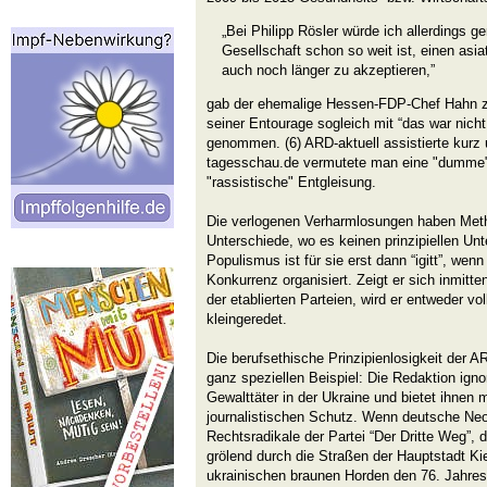
„Bei Philipp Rösler würde ich allerdings g
Gesellschaft schon so weit ist, einen as
auch noch länger zu akzeptieren,”
gab der ehemalige Hessen-FDP-Chef Hahn 
seiner Entourage sogleich mit “das war nich
genommen. (6) ARD-aktuell assistierte kurz 
tagesschau.de vermutete man eine "dumme"
"rassistische" Entgleisung.
Die verlogenen Verharmlosungen haben Met
Unterschiede, wo es keinen prinzipiellen Unt
Populismus ist für sie erst dann “igitt”, wenn 
Konkurrenz organisiert. Zeigt er sich inmitt
der etablierten Parteien, wird er entweder vo
kleingeredet.
Die berufsethische Prinzipienlosigkeit der AR
ganz speziellen Beispiel: Die Redaktion igno
Gewalttäter in der Ukraine und bietet ihnen 
journalistischen Schutz. Wenn deutsche Ne
Rechtsradikale der Partei “Der Dritte Weg”, 
grölend durch die Straßen der Hauptstadt K
ukrainischen braunen Horden den 76. Jahre