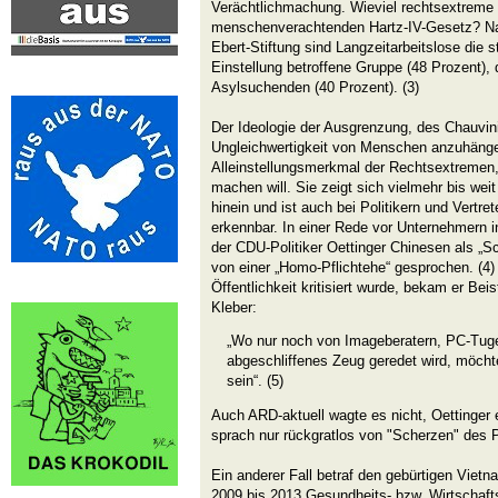
Verächtlichmachung. Wieviel rechtsextreme
menschenverachtenden Hartz-IV-Gesetz? Nach
Ebert-Stiftung sind Langzeitarbeitslose die 
Einstellung betroffene Gruppe (48 Prozent), d
Asylsuchenden (40 Prozent). (3)
Der Ideologie der Ausgrenzung, des Chauvi
Ungleichwertigkeit von Menschen anzuhänge
Alleinstellungsmerkmal der Rechtsextremen,
machen will. Sie zeigt sich vielmehr bis weit
hinein und ist auch bei Politikern und Vertret
erkennbar. In einer Rede vor Unternehmern 
der CDU-Politiker Oettinger Chinesen als „S
von einer „Homo-Pflichtehe“ gesprochen. (4) 
Öffentlichkeit kritisiert wurde, bekam er 
Kleber:
„Wo nur noch von Imageberatern, PC-Tug
abgeschliffenes Zeug geredet wird, möcht
sein“. (5)
Auch ARD-aktuell wagte es nicht, Oettinger
sprach nur rückgratlos von "Scherzen" des Po
Ein anderer Fall betraf den gebürtigen Viet
2009 bis 2013 Gesundheits- bzw. Wirtschafts