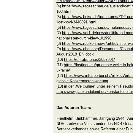
2014/44%20Prozent%20der%20Deutschen%
(4)
https://www.tagesschau.de/ausland/oett
103.html
(5)
https://www.heise.de/tp/features/ZDF-und
licet-bovi-3446891.html
(6)
https://www.tagesschau.de/multimedia/v
(7)
https://www.sat1.de/news/politik/npd-mar
nationalisten-durch-kiew-101996
(8)
https://www.rubikon.news/artikel/hitler-w
(9)
https://www.ohchr.org/Documents/Count
August2018_EN.docx
(10)
https://orf.at/stories/3057801/
(11)
https://lostineu.eu/gruenrote-welle-in-be
ukraine/
(12)
https://www.infosperber.ch/Artikel/Wir
globale-Konzernverantwortung
(13) in der „Weltbühne“ unter seinem Pseud
http://www.glanzundelend.de/konstanteseite
Das Autoren-Team:
Friedhelm Klinkhammer, Jahrgang 1944, Juris
NDR, zeitweise Vorsitzender des NDR-Gesam
Betriebsverbandes sowie Referent einer Funk