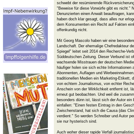
schwebt der resümierende Rückversicherun
"Beweise für diese Vorwürfe gibt es nicht." Na
Denunzierten einen Anwalt beauftragen, kan
haben doch klar gesagt, dass alles nur erlog
dem Konsumenten ein Recht auf Fakten eink
offenkundig nicht.
Mit Georg Mascolo haben wir eine besondere 
Landschaft. Der ehemalige Chefredakteur d
Spiegel" leitet seit 2014 den Recherche-V
Süddeutschen Zeitung. Dieser Verbund ist o
wachsende Misstrauen der deutschen Med
häufiger holen sie sich echte Informationen 
Abonnenten, Auflagen und Werbeeinnahmen.
traditionellen Medien ein Marketing-Etikett
von echtem Journalismus, von echter Recher
Anschein von der Wirklichkeit entfernt ist, l
erneut gut beobachten. Und weil die zusamm
besonders dünn ist, lässt sich der Autor ein
einfallen: "Einen festen Eintrag in den Gesc
Zwischenstand, hat sich die Causa (das Clin
verdient." So werden Schreiber und Autor pe
sie nur hysterisch sind.
Auch woher dieser rapide Verfall journalistisc