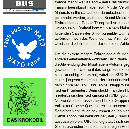
fremde Macht – Russland – den Präsidents
massiv beeinflusst haben soll. Mit der Veröf
Materials sollte danach der demokratischen K
geschadet werden, auch eine Social-Media
Diskreditierung. Donald Trump soll so mindes
worden sein." Dreimal kommt in einem kleine
folgenden Sätzen der Billig-Konjunktiv zum 
außerdem noch das Wort "demnach" mit dem
weist auf die Eile hin, mit der er seinen Artike
Um die extrem magere Faktenlage aufzubess
andere Geheimdienst-Aktionen: Der Staats-Si
die Abwendung des Misstrauens-Votums gege
gewesen sein. Und weil das lange zurück li
nicht so richtig zu tun hat, würzt die SÜDD
einem jüngeren Artikel aus der niederländis
dem Schreiber "soll" und "sollte" knapp wur
"scheint" gefunden: Denn glaubt man den Ho
"niederländischen Geheimdienst AVID" gelung
Netzwerke einer russischen Hacker-Gruppe 
Volkskrant" seine Quellen schlicht anonym hä
Schreiber nicht. Auch bekümmert es ihn nich
Dienst schon mal versucht hat, den „Chaos
auszuspionieren. Offenkundig stützt sich
Gesetzesbrecher bei ihren schlampigen Rec