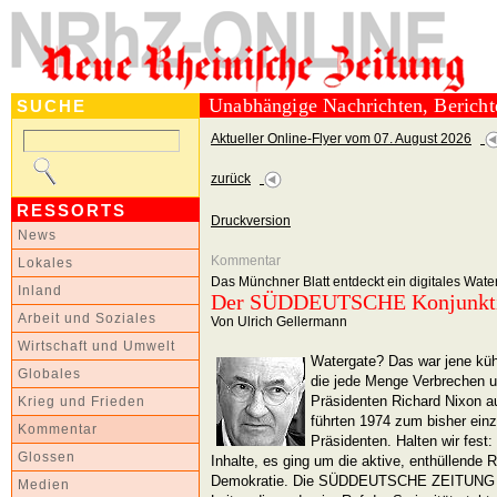
Unabhängige Nachrichten, Berich
SUCHE
Aktueller Online-Flyer vom 07. August 2026
zurück
RESSORTS
Druckversion
News
Kommentar
Lokales
Das Münchner Blatt entdeckt ein digitales Wate
Inland
Der SÜDDEUTSCHE Konjunkt
Arbeit und Soziales
Von Ulrich Gellermann
Wirtschaft und Umwelt
Watergate? Das war jene küh
Globales
die jede Menge Verbrechen 
Präsidenten Richard Nixon a
Krieg und Frieden
führten 1974 zum bisher einz
Kommentar
Präsidenten. Halten wir fest:
Glossen
Inhalte, es ging um die aktive, enthüllende 
Demokratie. Die SÜDDEUTSCHE ZEITUNG (
Medien