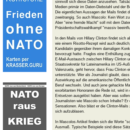
sinnvoll sich diese Daten anzusehen. Tatsä
Medien primär im Daten-Diebstahl und der 
Die eigentlichen Aussagen der Mails findet d
zweitrangig. So auch Mascolo: Kein Wort zu 
Aber "eine fremde Macht" soll mit dem Date
Präsidentschaftswahlkampf "massiv beeinfl
In den Mails von Hillary Clinton findet sich 
wie einem Risotto-Rezept wird auch deutlich,
Kandidatin gegenüber ihrem damaligen Konk
bevorzugt hatte. Fraglos eine Enthüllung z
E-Mail-Austausch zwischen Hillary Clinton 
Staatssekretär für Lateinamerika im US-Auß
Valenzuela, geht hervor, dass Frau Clinton e
unterstützte. Wer als Journalist glaubt, dass
Auswirkung auf die amerikanische Öffentlichk
Beruf wechseln. Und auch jene gehackte Mail,
exorbitanten Honoraren die Rede ist, wird i
Entsetzen ausgelöst haben. Aber was sollen 
Journalisten wie Mascolo schon Inhalte? Er e
Sensationen. Also bläst er die Clinton-Mail
sich aufzublasen.
In Mascolos Artikel finden sich die Worte "sol
Ausmaß. Typische Beispiele sind diese Sätz