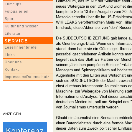
Leitmedium, das im Ruf der Seriosität steht 
Filmclips
neues Watergate in den USA und widmet die
komplette Seite 13 ihrer Ausgabe vom 20. Ju
Fotogalerien
Mascolo schreibt über die im US-Präsident
Sport
WIKILEAKS veröffentlichten Mails von Hillar
Kultur und Wissen
Eindruck, diese Aktion sei von "den" Russen
Literatur
Die SÜDDEUTSCHE ZEITUNG galt lange auch
SERVICE
als Orientierungs-Blatt. Wenn eine Inform
LeserInnenbriefe
stand, dann hatte sie ein Gütesiegel. Ihren 
passabel geschriebenen Artikeln konnte man
Links
begreift sich das Blatt als Partner der Münc
Über uns
seinem jährlichen pompösen Berliner "Erfa
Kontakt
Managern und Spitzenpolitikern auf höchste
Augenhöhe mit den Eliten aus Wirtschaft un
Impressum/Datenschutz
sich die SÜDDEUTSCHE der Macht zuwandt
einst durchaus interessante Journalismus de
Maschine, zur Weitergabe von Meinung statt
Information und Analyse. Weil dieser absch
deutschen Medien ist, soll am Beispiel des "
von Journalismus untersucht werden.
ANZEIGEN
Glaubt ein Journalist eine Sensation entdeck
einen Datendiebstahl durch eine fremde Mach
dieser Daten zum Zweck politischer Einfluss