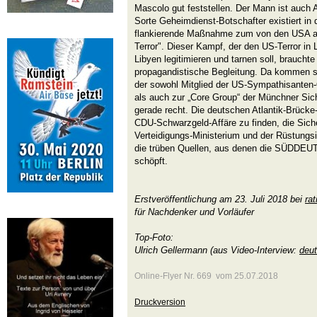
Mascolo gut feststellen. Der Mann ist auch
Sorte Geheimdienst-Botschafter existiert in
flankierende Maßnahme zum von den USA a
Terror". Dieser Kampf, der den US-Terror in
Libyen legitimieren und tarnen soll, braucht
propagandistische Begleitung. Da kommen s
der sowohl Mitglied der US-Sympathisanten-O
als auch zur „Core Group“ der Münchner Sic
gerade recht. Die deutschen Atlantik-Brück
CDU-Schwarzgeld-Affäre zu finden, die Sich
Verteidigungs-Ministerium und der Rüstungsin
die trüben Quellen, aus denen die SÜDDEU
schöpft.
Erstveröffentlichung am 23. Juli 2018 bei
rat
für Nachdenker und Vorläufer
Top-Foto:
Ulrich Gellermann (aus Video-Interview:
deut
Online-Flyer Nr. 669 vom 25.07.2018
Druckversion