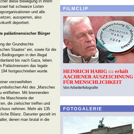
icher diese Bewegung in ihrem
srael hat schwarze Listen
FILMCLIP
ngsorganisationen und alle
etzen, aussperren, also
nkunft deportiert.
e palästinensischer Bürger
ung der Grundrechte
schen Staates“ ein, sowie für die
n Bedingungen in den illegal
danland bis nach Gaza, leben.
en Palästinensern das legale
HEINRICH HABIG ::: erhält
 194 festgeschrieben wurde.
AACHENER AUSZEICHNUNG
FÜR MENSCHLICHKEIT
iner verzweifelten
symbolischen Akt des „Marsches
Von Arbeiterfotografie
u entfliehen. Mit brennenden
che Maschinerie der
n, die zielsicher treffen und
FOTOGALERIE
eschuss nehmen. Mehr als 135
liche Bilanz. Darunter gezielt im
ller, denen man brutal in die