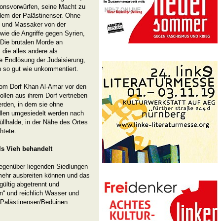
tionsvorwürfen, seine Macht zu
dem der Palästinenser. Ohne
 und Massaker von der
e die Angriffe gegen Syrien,
 Die brutalen Morde an
die alles andere als
ie Endlösung der Judaisierung,
n so gut wie unkommentiert.
 vom Dorf Khan Al-Amar vor den
llen aus ihrem Dorf vertrieben
rden, in dem sie ohne
ollen umgesiedelt werden nach
üllhalde, in der Nähe des Ortes
htete.
ls Vieh behandelt
gegenüber liegenden Siedlungen
ehr ausbreiten können und das
ültig abgetrennt und
n“ und reichlich Wasser und
e Palästinenser/Beduinen