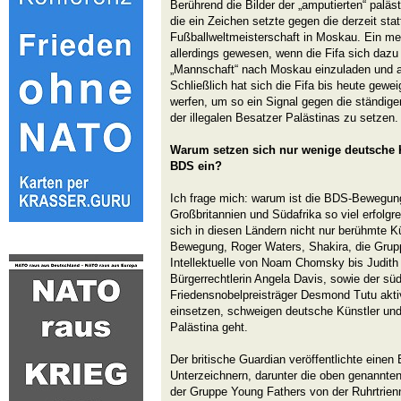
Berührend die Bilder der „amputierten“ palä
die ein Zeichen setzte gegen die derzeit sta
Fußballweltmeisterschaft in Moskau. Ein m
allerdings gewesen, wenn die Fifa sich dazu
„Mannschaft“ nach Moskau einzuladen und au
Schließlich hat sich die Fifa bis heute gewe
werfen, um so ein Signal gegen die ständi
der illegalen Besatzer Palästinas zu setzen.
Warum setzen sich nur wenige deutsche Kü
BDS ein?
Ich frage mich: warum ist die BDS-Bewegung
Großbritannien und Südafrika so viel erfolgr
sich in diesen Ländern nicht nur berühmte K
Bewegung, Roger Waters, Shakira, die Grup
Intellektuelle von Noam Chomsky bis Judith 
Bürgerrechtlerin Angela Davis, sowie der sü
Friedensnobelpreisträger Desmond Tutu akt
einsetzen, schweigen deutsche Künstler und 
Palästina geht.
Der britische Guardian veröffentlichte einen
Unterzeichnern, darunter die oben genannte
der Gruppe Young Fathers von der Ruhrtrienna