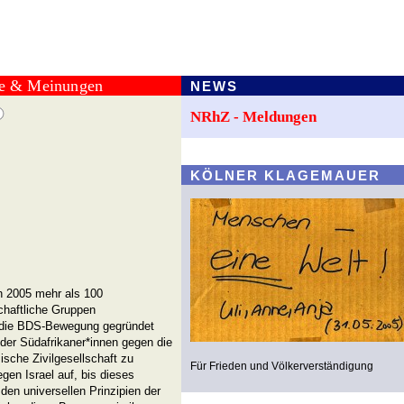
te & Meinungen
NEWS
NRhZ - Meldungen
KÖLNER KLAGEMAUER
ch 2005 mehr als 100
schaftliche Gruppen
die BDS-Bewegung gegründet
der Südafrikaner*innen gegen die
sische Zivilgesellschaft zu
Für Frieden und Völkerverständigung
gen Israel auf, bis dieses
en universellen Prinzipien der