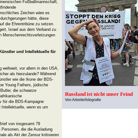
stinensischen Fußballmannschaft,
ttfindende
enschliches Zeichen wäre es
 durchgerungen hätte, diese
f die Ehrentribüne zu setzen.
igert, Israel aus dem Verband zu
gen Menschenrechtsverletzungen
nstler und Intellektuelle für
 weltweit, vor allem in den USA,
eicher als hierzulande? Während
ünstler wie die Ikone der BDS-
pe Young Fathers, jüdische
Butler, die schwarze
Russland ist nicht unser Feind
dafrikanische
Von Arbeiterfotografie
iv für die BDS-Kampagne
Intellektuelle, wenn es um
 Brief von insgesamt 79
n Personen, die die Ausladung
le als Akt der Zensur kritisieren