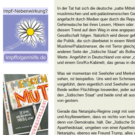
In der Tat hat sich die deutsche „satte Mittel
muslimischen und anti-palästinensischen Ges
angefacht durch Medien quer durch die Republ
Gehirnwäsche bei ihren Lesern, Hörern oder
diesem Trend auf dem Weg in eine angepass
Gesellschaft folgen. Natürlich wird dieser ge
die Politik, die sich überbietet in einem W
Muslime/Palästinenser, die mit Terror gleich
anderen Seite der „Jüdische Staat“ als Bollwe
Werte. Angeführt in Deutschland von einer „ch
und einem Gro/Ko-Kabinett, das genau in die
Was wir momentan mit Seehofer und Merkel a
sehen, ist beispiellos. Uns wird ein Schmiere
vorgeführt, denn eigentlich sind Seehofer un
Beide wollen Flüchtlinge loswerden, jeder auf
den „Jüdischen Staat“ und beide sind alt a
von gestern.
Gerade das Netanjahu-Regime zeigt mit sei
und Asylbewerbern, dass es nichts von hum
denn von Demokratie, hält. Der „Jüdische Staa
Apartheidstaat, umgeben von einer Aparthe
Netanjahu, ebenso wie Freund Trump, alles d