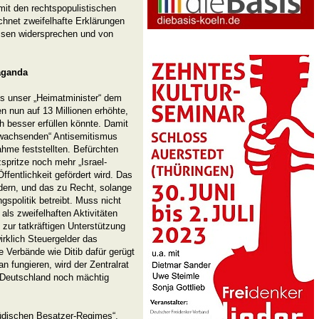
mit den rechtspopulistischen
chnet zweifelhafte Erklärungen
issen widersprechen und von
aganda
s unser „Heimatminister“ dem
en nun auf 13 Millionen erhöhte,
h besser erfüllen könnte. Damit
 „wachsenden“ Antisemitismus
hme feststellten. Befürchten
pritze noch mehr „Israel-
fentlichkeit gefördert wird. Das
rdern, und das zu Recht, solange
spolitik betreibt. Muss nicht
 als zweifelhaften Aktivitäten
 zur tatkräftigen Unterstützung
irklich Steuergelder das
 Verbände wie Ditib dafür gerügt
n fungieren, wird der Zentralrat
n Deutschland noch mächtig
jüdischen Besatzer-Regimes“,