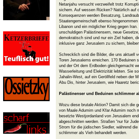
Netanjahu versucht verzweifelt trotz Korrup
sichern. Auf wessen Rücken? Natürlich auf 
Konsequenzen werden Besatzung, Landraub
Staatengemeinschaft ebenso hingenommen wi
Libanon und ein möglicher Krieg gegen Iran.
unschuldigen Palästinensern, neue Gesetze, 
demokratisch sind und nur ein Ziel haben, d
inklusive ganz Jerusalem zu sichern, bleibe
Schrecklich sind die Bilder, die uns aktuell
Toren Jerusalems erreichen. 170 Beduinen so
und der Ort dem Erdboden gleichgemacht we
Wasserleitung und Elektrizität lebten. Sie s
Jahalin-West, auf ein Geröllfeld neben der M
Abu Dis, hinter Jerusalem, wie Haaretz beric
Palästinenser und Beduinen schlimmer a
Wozu diese brutale Aktion? Damit sich die 
von Maale Adumim und Kfar Adumim noch m
besetzte Westjordanland von Jerusalem endg
abgeschnitten werden. Straßen “nur für Jude
Strom für die jüdischen Siedler, während di
schlimmer als Vieh behandelt werden.