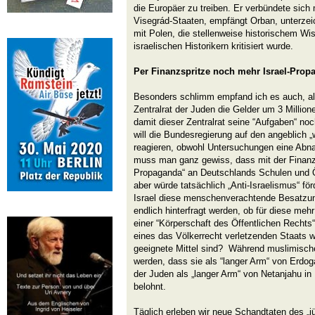
die Europäer zu treiben. Er verbündete sich 
Visegrád-Staaten, empfängt Orban, unterzei
mit Polen, die stellenweise historischem W
israelischen Historikern kritisiert wurde.
Per Finanzspritze noch mehr Israel-Prop
Besonders schlimm empfand ich es auch, al
Zentralrat der Juden die Gelder um 3 Million
damit dieser Zentralrat seine “Aufgaben“ noc
will die Bundesregierung auf den angeblich
reagieren, obwohl Untersuchungen eine Abna
muss man ganz gewiss, dass mit der Finanzs
Propaganda“ an Deutschlands Schulen und Öf
aber würde tatsächlich „Anti-Israelismus“ fö
Israel diese menschenverachtende Besatzung
endlich hinterfragt werden, ob für diese mehr
einer “Körperschaft des Öffentlichen Rechts“
eines das Völkerrecht verletzenden Staats w
geeignete Mittel sind? Während muslimische
werden, dass sie als “langer Arm“ von Erdoga
der Juden als „langer Arm“ von Netanjahu i
belohnt.
Täglich erleben wir neue Schandtaten des „