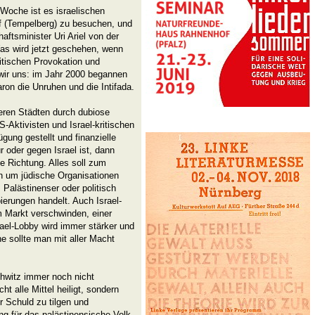
Woche ist es israelischen
if (Tempelberg) zu besuchen, und
ftsminister Uri Ariel von der
as wird jetzt geschehen, wenn
litischen Provokation und
 wir uns: im Jahr 2000 begannen
on die Unruhen und die Intifada.
eren Städten durch dubiose
-Aktivisten und Israel-kritischen
ung gestellt und finanzielle
 oder gegen Israel ist, dann
e Richtung. Alles soll zum
h um jüdische Organisationen
 Palästinenser oder politisch
ierungen handelt. Auch Israel-
om Markt verschwinden, einer
ael-Lobby wird immer stärker und
e sollte man mit aller Macht
hwitz immer noch nicht
t alle Mittel heiligt, sondern
r Schuld zu tilgen und
ng für das palästinensische Volk