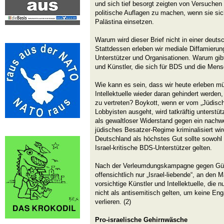
und sich tief besorgt zeigten von Versuchen
politische Auflagen zu machen, wenn sie si
Palästina einsetzen.
Warum wird dieser Brief nicht in einer deuts
Stattdessen erleben wir mediale Diffamie
Unterstützer und Organisationen. Warum gibt 
und Künstler, die sich für BDS und die Men
Wie kann es sein, dass wir heute erleben m
Intellektuelle wieder daran gehindert werde
zu vertreten? Boykott, wenn er vom „Jüdisch
Lobbyisten ausgeht, wird tatkräftig unterst
als gewaltloser Widerstand gegen ein nachwe
jüdisches Besatzer-Regime kriminalisiert wir
Deutschland als höchstes Gut sollte sowohl f
Israel-kritische BDS-Unterstützer gelten.
Nach der Verleumdungskampagne gegen Gün
offensichtlich nur „Israel-liebende“, an den
vorsichtige Künstler und Intellektuelle, die 
nicht als antisemitisch gelten, um keine E
verlieren. (2)
Pro-israelische Gehirnwäsche