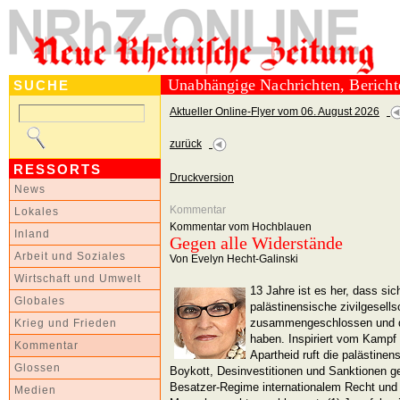
Unabhängige Nachrichten, Berich
SUCHE
Aktueller Online-Flyer vom 06. August 2026
zurück
RESSORTS
Druckversion
News
Kommentar
Lokales
Kommentar vom Hochblauen
Inland
Gegen alle Widerstände
Arbeit und Soziales
Von Evelyn Hecht-Galinski
Wirtschaft und Umwelt
13 Jahre ist es her, dass si
Globales
palästinensische zivilgesell
zusammengeschlossen und 
Krieg und Frieden
haben. Inspiriert vom Kampf 
Kommentar
Apartheid ruft die palästinen
Glossen
Boykott, Desinvestitionen und Sanktionen ge
Besatzer-Regime internationalem Recht und d
Medien