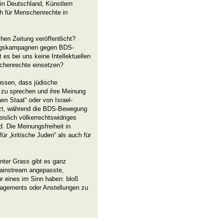
 in Deutschland, Künstlern
ch für Menschenrechte in
chen Zeitung veröffentlicht?
rungskampagnen gegen BDS-
es bei uns keine Intellektuellen
schenrechte einsetzen?
üssen, dass jüdische
n, zu sprechen und ihre Meinung
en Staat“ oder von Israel-
ützt, während die BDS-Bewegung
islich völkerrechtswidriges
d. Die Meinungsfreiheit in
ür „kritische Juden“ als auch für
ter Grass gibt es ganz
 Mainstream angepasste,
nur eines im Sinn haben: bloß
ngagements oder Anstellungen zu