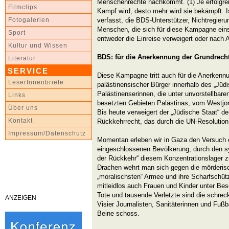
Menschenrechte nachkommt. (1) Je erfolgre
Filmclips
Kampf wird, desto mehr wird sie bekämpft. I
verfasst, die BDS-Unterstützer, Nichtregieru
Fotogalerien
Menschen, die sich für diese Kampagne eins
Sport
entweder die Einreise verweigert oder nach A
Kultur und Wissen
BDS: für die Anerkennung der Grundrecht
Literatur
SERVICE
Diese Kampagne tritt auch für die Anerkenn
LeserInnenbriefe
palästinensischer Bürger innerhalb des „Jüdi
Palästinenserinnen, die unter unvorstellbare
Links
besetzten Gebieten Palästinas, vom Westjor
Über uns
Bis heute verweigert der „Jüdische Staat“ d
Kontakt
Rückkehrrecht, das durch die UN-Resolution
Impressum/Datenschutz
Momentan erleben wir in Gaza den Versuch e
eingeschlossenen Bevölkerung, durch den 
der Rückkehr“ diesem Konzentrationslager z
Drachen wehrt man sich gegen die mörderis
„moralischsten“ Armee und ihre Scharfschütze
mitleidlos auch Frauen und Kinder unter B
Tote und tausende Verletzte sind die schreck
ANZEIGEN
Visier Journalisten, Sanitäterinnen und Fußba
Beine schoss.