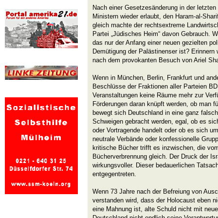
Nach einer Gesetzesänderung in der letzten 
Ministern wieder erlaubt, den Haram-al-Shar
gleich machte der rechtsextreme Landwirtscha
Partei „Jüdisches Heim“ davon Gebrauch. W
das nur der Anfang einer neuen gezielten po
Demütigung der Palästinenser ist? Erinnern
nach dem provokanten Besuch von Ariel Shar
Wenn in München, Berlin, Frankfurt und and
Beschlüsse der Fraktionen aller Parteien BDS
Veranstaltungen keine Räume mehr zur Verfüg
Förderungen daran knüpft werden, ob man für
bewegt sich Deutschland in eine ganz falsch
Schweigen gebracht werden, egal, ob es sic
oder Vortragende handelt oder ob es sich um
neutrale Verbände oder konfessionelle Grupp
kritische Bücher trifft es inzwischen, die v
Bücherverbrennung gleich. Der Druck der Isr
wirkungsvoller. Dieser bedauerlichen Tatsach
entgegentreten.
Wenn 73 Jahre nach der Befreiung von Ausc
verstanden wird, dass der Holocaust eben nich
eine Mahnung ist, alte Schuld nicht mit neue
Deutschland nicht endlich seine Verantwortu