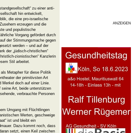
standgesellschaft“ zu einer anti-
ellschaft hin entwickelt,
ik, die eine pro-israelische
ANZEIGEN
 Zusehern erzeugen und die
te und populistische
fährliche Vorgang gefördert durch
ettlauf der Stimmungsmache gegen
gesetzt werden – und auf der
rk der „jüdisch-christlichen“
ristlich-zionistischen“ Kanzlerin
sem Stil arbeitet.
ls Metapher für diese Politik
ntheater der primitivsten Art
d Merkel doch auf einer Linie.
 seine Art, beide unterstützen
ussehende, verbrauchte Personen
nem Umgang mit Flüchtlingen
anistischen Werten, geschweige
t“ ist und bleibt ein
idmauer. Dazu kommt noch, dass
aran setzt, einen Keil zwischen