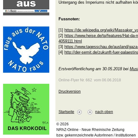
Untergang des Imperiums nicht aufhalten kö
Fussnoten:
[1]
https://de.wikipedia.org/wiki/Massaker_v
[2]
https://www.heise.de/tp/features/Hat-da
4059111.html
[3]
https://www.tagesschau.de/ausland/gaza
[4]
http://der-semit.de/zukunft-fuer-palaestin
Erstveröffentlichung am 30.05.2018 bei
Musl
Online-Flyer Nr. 662 vom 06.06.2018
Druckversion
Startseite
nach oben
© 2026
NRhZ-Online - Neue Rheinische Zeitung
bzw. gekennzeichnete AutorInnen / Institutionen