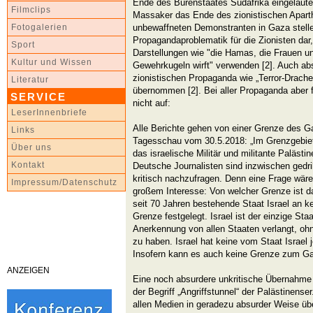
Ende des Burenstaates Südafrika eingeläutet
Filmclips
Massaker das Ende des zionistischen Aparth
unbewaffneten Demonstranten in Gaza stelle
Fotogalerien
Propagandaproblematik für die Zionisten dar
Sport
Darstellungen wie "die Hamas, die Frauen un
Kultur und Wissen
Gewehrkugeln wirft" verwenden [2]. Auch ab
zionistischen Propaganda wie „Terror-Drache
Literatur
übernommen [2]. Bei aller Propaganda aber fä
SERVICE
nicht auf:
LeserInnenbriefe
Alle Berichte gehen von einer Grenze des Ga
Links
Tagesschau vom 30.5.2018: „Im Grenzgebiet 
Über uns
das israelische Militär und militante Palästin
Kontakt
Deutsche Journalisten sind inzwischen gedrill
kritisch nachzufragen. Denn eine Frage wäre
Impressum/Datenschutz
großem Interesse: Von welcher Grenze ist d
seit 70 Jahren bestehende Staat Israel an ke
Grenze festgelegt. Israel ist der einzige Sta
Anerkennung von allen Staaten verlangt, oh
zu haben. Israel hat keine vom Staat Israel
Insofern kann es auch keine Grenze zum G
ANZEIGEN
Eine noch absurdere unkritische Übernahme 
der Begriff „Angriffstunnel“ der Palästinense
allen Medien in geradezu absurder Weise ü