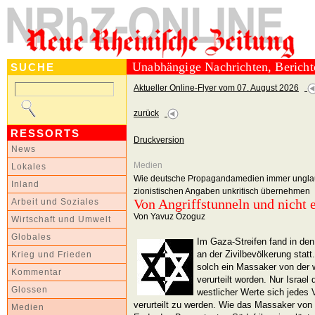
Unabhängige Nachrichten, Berich
SUCHE
Aktueller Online-Flyer vom 07. August 2026
zurück
RESSORTS
Druckversion
News
Medien
Lokales
Wie deutsche Propagandamedien immer unglau
Inland
zionistischen Angaben unkritisch übernehmen
Von Angriffstunneln und nicht 
Arbeit und Soziales
Von Yavuz Özoguz
Wirtschaft und Umwelt
Globales
Im Gaza-Streifen fand in de
an der Zivilbevölkerung statt
Krieg und Frieden
solch ein Massaker von der 
Kommentar
verurteilt worden. Nur Israel 
Glossen
westlicher Werte sich jedes 
verurteilt zu werden. Wie das Massaker von 
Medien