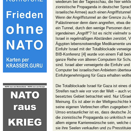
wiederum bei der Tagesschau, die hier wirklic
zionistische Propaganda in deutscher Sprache
israelische Armee) auch einen Angriffstunne
Wenn der Angriffstunnel an der Grenze zu Äg
Palästinenser denn dann angreifen, etwa die
ein Tunnel, durch den wenige Personen durc
irgendeinen „Angriff“? Ist es nicht vielmehr s
Israel in regelmäßigen Abständen zerstört, 
Ägypten lebensnotwendige Medikamente und
Einfuhr Israel mit der Totalblockade verweige
BIB-Konferenz [4] wurde von einem Fall beri
ganze Reihe von älteren Computern für Sch
sind. Israel aber verweigerte die Einfuhr un
Computer bei israelischen Anbietern überteuer
Einfuhrgenehmigung für Gaza erhalten wollte
Die Totalblockade Israel für Gaza ist eines 
Streifen nach wie vor von der Welt – auch vo
besetztes Gebiet betrachtet wird. Nur USrae
Meinung. Es ist aber in der Weltgeschichte 
seine eigenen Verbrechen offen zugegeben h
Umso erstaunlicher ist es, dass deutsche Jo
die zionistische Propaganda so unkritisch we
allem eigene Karrierewünsche sein, welche d
sie ihre Seelen verkaufen und zu Presstitui