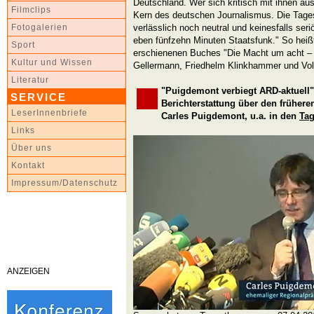
Deutschland. Wer sich kritisch mit ihnen ause
Filmclips
Kern des deutschen Journalismus. Die Tage
verlässlich noch neutral und keinesfalls seri
Fotogalerien
eben fünfzehn Minuten Staatsfunk." So heiß
Sport
erschienenen Buches "Die Macht um acht – 
Kultur und Wissen
Gellermann, Friedhelm Klinkhammer und Vol
Literatur
"Puigdemont verbiegt ARD-aktuell"
SERVICE
Berichterstattung über den frühere
LeserInnenbriefe
Carles Puigdemont, u.a. in den
Tag
Links
Über uns
Kontakt
Impressum/Datenschutz
ANZEIGEN