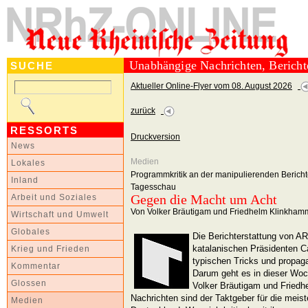
Unabhängige Nachrichten, Berich
SUCHE
Aktueller Online-Flyer vom 08. August 2026
zurück
RESSORTS
Druckversion
News
Medien
Lokales
Programmkritik an der manipulierenden Berichte
Inland
Tagesschau
Gegen die Macht um Acht
Arbeit und Soziales
Von Volker Bräutigam und Friedhelm Klinkham
Wirtschaft und Umwelt
Globales
Die Berichterstattung von AR
katalanischen Präsidenten Ca
Krieg und Frieden
typischen Tricks und propag
Kommentar
Darum geht es in dieser Woc
Glossen
Volker Bräutigam und Fried
Nachrichten sind der Taktgeber für die meis
Medien