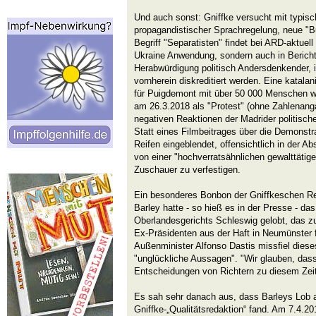
Und auch sonst: Gniffke versucht mit typisc
propagandistischer Sprachregelung, neue "
Begriff "Separatisten" findet bei ARD-aktuell
Ukraine Anwendung, sondern auch in Bericht
Herabwürdigung politisch Andersdenkender, ih
vornherein diskreditiert werden. Eine katala
für Puigdemont mit über 50 000 Menschen w
am 26.3.2018 als "Protest" (ohne Zahlenanga
negativen Reaktionen der Madrider politische
Statt eines Filmbeitrages über die Demonstr
Reifen eingeblendet, offensichtlich in der Ab
von einer "hochverratsähnlichen gewalttätige
Zuschauer zu verfestigen.
Ein besonderes Bonbon der Gniffkeschen Reg
Barley hatte - so hieß es in der Presse - da
Oberlandesgerichts Schleswig gelobt, das z
Ex-Präsidenten aus der Haft in Neumünster
Außenminister Alfonso Dastis missfiel dieses
"unglückliche Aussagen". "Wir glauben, da
Entscheidungen von Richtern zu diesem Zeit
Es sah sehr danach aus, dass Barleys Lob 
Gniffke-„Qualitätsredaktion“ fand. Am 7.4.2