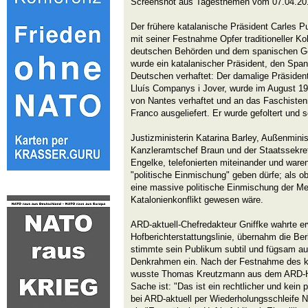
Screenshot aus Tagesthemen vom 07.04.20
Der frühere katalanische Präsident Carles 
mit seiner Festnahme Opfer traditioneller Ko
deutschen Behörden und dem spanischen G
wurde ein katalanischer Präsident, den Spani
Deutschen verhaftet: Der damalige Präsident
Lluís Companys i Jover, wurde im August 19
von Nantes verhaftet und an das Faschiste
Franco ausgeliefert. Er wurde gefoltert und s
Justizministerin Katarina Barley, Außenmini
Kanzleramtschef Braun und der Staatssekret
Engelke, telefonierten miteinander und waren
"politische Einmischung" geben dürfe; als o
eine massive politische Einmischung der Me
Katalonienkonflikt gewesen wäre.
ARD-aktuell-Chefredakteur Gniffke wahrte 
Hofberichterstattungslinie, übernahm die Be
stimmte sein Publikum subtil und fügsam auf
Denkrahmen ein. Nach der Festnahme des k
wusste Thomas Kreutzmann aus dem ARD-Ha
Sache ist: "Das ist ein rechtlicher und kein 
bei ARD-aktuell per Wiederholungsschleife N