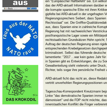
ein "Europäischer Haftbefehl“ sei. Ein wil
das der ARD-aktuell Informationen darüber er
die korrupte spanische Elite mit ihren Kriti
gipfelte bei ARD-aktuell in der ungefragten 
Regierungssprechers Seibert, dass Spanien 
Rechtsstaat" sei. Die Gniffke-Qualitätsreda
aus, dass Spanien eine in zahlreiche Korrup
Regierung hat mit nachweislichen Verstrick
postfranquistische Lager sowie ein Militärpol
rechtstaatlichen Grundsätzen Hohn spricht; 
Auftrag der deutschen Regierung einen rigid
entsprechenden Knebelgesetzen durchgepeit
kriminalisiert. Selbst das führende deutsche
lamentierte: "2017 ...war kein gutes Jahr fü
in Spanien gibt es Entwicklungen, die zu So
Gewaltenteilung steht vielerorts unter Druck
Richter, teils sogar ihre persönliche Freiheit
ARD-aktuell ficht das nicht an, diese Redak
vertritt unverhohlen Regierungspositionen und
Tagesschau-Korrespondent Kreutzmann beja
Linke "das demokratische Spanien immer noc
dämonisiert" und die FDP nicht möchte, da
innerstaatlichen Konflikt die Finger verbrennt