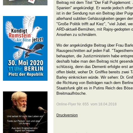
Beitrag mit dem Titel "Der Fall Puigdemont: 
Spanien" angekündigt. Er wurde jedoch offe
ist in der Sendung nun ein Beitrag über Puig
allerhand subtilen Gehässigkeiten gegen den 
"Große Politik trifft auf Kiez", "viel Jubel, w
ARD-aktuell-Bemühen, mit Rajoy-gedopten 
Ansehen zu schmälern.
Wo der angekündigte Beitrag über Frau Barle
Rausgeschnitten auf jeden Fall. "Tagesthem
behaupten, die Justizministerin habe entspr
deshalb habe man den Beitrag nicht gesende
schlüssig, denn das Dementi erfolgte erst a
offen bleibt, woher Dr. Gniffke bereits zwei
Barley einknicken würde. Wir sehen: Dr. Gnif
die Richtung von Beiträgen nach dem Berlin
Staatsfunk gibt es in Putins Reich des Böse
Breitmaulfrösche.
Online-Flyer Nr. 655 vom 18.04.2018
Druckversion