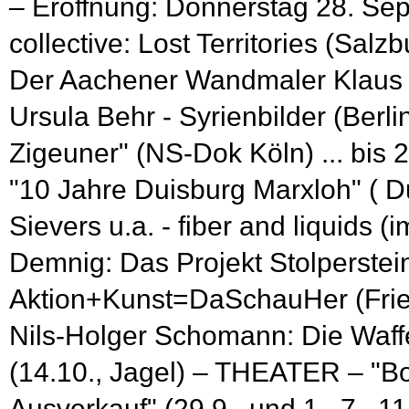
– Eröffnung: Donnerstag 28. Se
collective: Lost Territories (Salzb
Der Aachener Wandmaler Klaus Pa
Ursula Behr - Syrienbilder (Berli
Zigeuner" (NS-Dok Köln) ... bis 
"10 Jahre Duisburg Marxloh" ( Du
Sievers u.a. - fiber and liquids (i
Demnig: Das Projekt Stolperstein
Aktion+Kunst=DaSchauHer (Fri
Nils-Holger Schomann: Die Waffe
(14.10., Jagel) – THEATER – "B
Ausverkauf" (29.9., und 1., 7., 1