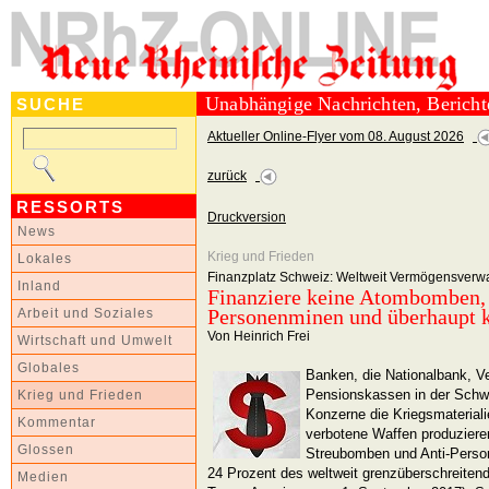
Unabhängige Nachrichten, Berich
SUCHE
Aktueller Online-Flyer vom 08. August 2026
zurück
RESSORTS
Druckversion
News
Krieg und Frieden
Lokales
Finanzplatz Schweiz: Weltweit Vermögensverw
Inland
Finanziere keine Atombomben,
Personenminen und überhaupt k
Arbeit und Soziales
Von Heinrich Frei
Wirtschaft und Umwelt
Globales
Banken, die Nationalbank, V
Pensionskassen in der Schwei
Krieg und Frieden
Konzerne die Kriegsmaterialie
Kommentar
verbotene Waffen produzier
Glossen
Streubomben und Anti-Perso
24 Prozent des weltweit grenzüberschreiten
Medien