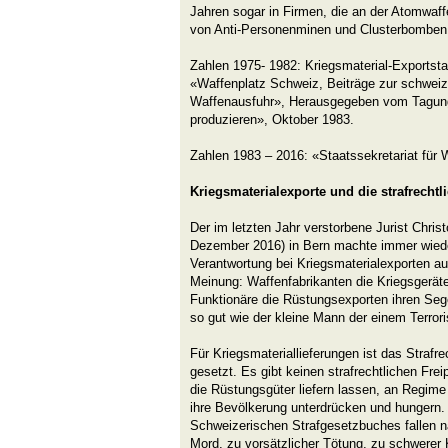
Jahren sogar in Firmen, die an der Atomwaff
von Anti-Personenminen und Clusterbomben b
Zahlen 1975- 1982: Kriegsmaterial-Exportsta
«Waffenplatz Schweiz, Beiträge zur schweiz
Waffenausfuhr», Herausgegeben vom Tagung
produzieren», Oktober 1983.
Zahlen 1983 – 2016: «Staatssekretariat für 
Kriegsmaterialexporte und die strafrecht
Der im letzten Jahr verstorbene Jurist Christ
Dezember 2016) in Bern machte immer wieder
Verantwortung bei Kriegsmaterialexporten a
Meinung: Waffenfabrikanten die Kriegsgeräte
Funktionäre die Rüstungsexporten ihren Segen
so gut wie der kleine Mann der einem Terrori
Für Kriegsmateriallieferungen ist das Strafre
gesetzt. Es gibt keinen strafrechtlichen Frei
die Rüstungsgüter liefern lassen, an Regime d
ihre Bevölkerung unterdrücken und hungern. 
Schweizerischen Strafgesetzbuches fallen nä
Mord, zu vorsätzlicher Tötung, zu schwerer