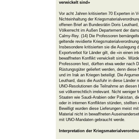
verwickelt sind»
Vor acht Jahren kritisierten 70 Experten in V
Nichteinhaltung der Kriegsmaterialverordnun
offenen Brief an Bundesrätin Doris Leuthard, 
Völkerrecht im Außen Departement der dama
Calmy-Rey. (14) Die Professoren bemängelt
geltende revidierte Kriegsmaterialverordnun
Insbesondere kritisierten sie die Auslegung 
Exportverbot für Länder gilt, die «in einen in
bewaffneten Konflikt verwickelt sind». Würde
Professoren fest, dürften etwa weder nach 
Rüstungsgüter geliefert werden, denn diese 
und im Irak an Kriegen beteiligt. Die Argume
Leuthard, dass die Ausfuhr in diese Länder n
UNO-Resolutionen die Teilnahme an diesen b
sei völkerrechtlich irrelevant. Nicht weniger 
Staaten wie Saudi-Arabien oder Pakistan, d
oder in internen Konflikten stünden, stellten
Bewilligt wurden diese Lieferungen meist mi
Material nicht in bewaffneten Auseinanderse
mit UNO-Mandaten gebraucht werde.
Interpretation der Kriegsmaterialverordn