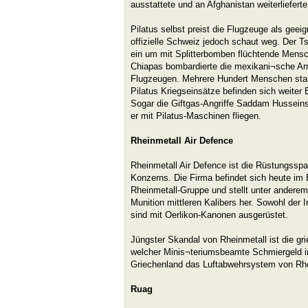
ausstattete und an Afghanistan weiterlieferte
Pilatus selbst preist die Flugzeuge als geeign
offizielle Schweiz jedoch schaut weg. Der T
ein um mit Splitterbomben flüchtende Mens
Chiapas bombardierte die mexikani¬sche Arm
Flugzeugen. Mehrere Hundert Menschen starb
Pilatus Kriegseinsätze befinden sich weite
Sogar die Giftgas-Angriffe Saddam Husseins 
er mit Pilatus-Maschinen fliegen.
Rheinmetall Air Defence
Rheinmetall Air Defence ist die Rüstungsspa
Konzerns. Die Firma befindet sich heute im 
Rheinmetall-Gruppe und stellt unter ander
Munition mittleren Kalibers her. Sowohl der 
sind mit Oerlikon-Kanonen ausgerüstet.
Jüngster Skandal von Rheinmetall ist die gri
welcher Minis¬teriumsbeamte Schmiergeld in
Griechenland das Luftabwehrsystem von Rhe
Ruag