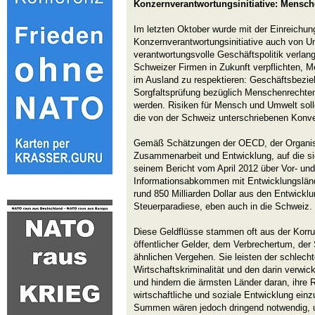
Konzernverantwortungsinitiative: Mensc
Im letzten Oktober wurde mit der Einreichun
Konzernverantwortungsinitiative auch von U
verantwortungsvolle Geschäftspolitik verlangt
Schweizer Firmen in Zukunft verpflichten,
im Ausland zu respektieren: Geschäftsbezie
Sorgfaltsprüfung bezüglich Menschenrechte
werden. Risiken für Mensch und Umwelt soll
die von der Schweiz unterschriebenen Konve
Gemäß Schätzungen der OECD, der Organisat
Zusammenarbeit und Entwicklung, auf die si
seinem Bericht vom April 2012 über Vor- und
Informationsabkommen mit Entwicklungslände
rund 850 Milliarden Dollar aus den Entwickl
Steuerparadiese, eben auch in die Schweiz.
Diese Geldflüsse stammen oft aus der Korru
öffentlicher Gelder, dem Verbrechertum, der
ähnlichen Vergehen. Sie leisten der schlech
Wirtschaftskriminalität und den darin verwi
und hindern die ärmsten Länder daran, ihre R
wirtschaftliche und soziale Entwicklung einz
Summen wären jedoch dringend notwendig, um