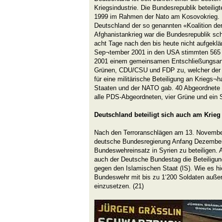
Kriegsindustrie. Die Bundesrepublik beteilig
1999 im Rahmen der Nato am Kosovokrieg. Im
Deutschland der so genannten «Koalition der 
Afghanistankrieg war die Bundesrepublik sc
acht Tage nach den bis heute nicht aufgeklä
Sep¬tember 2001 in den USA stimmten 565
2001 einem gemeinsamen Entschließungsant
Grünen, CDU/CSU und FDP zu, welcher der 
für eine militärische Beteiligung an Kriegs¬
Staaten und der NATO gab. 40 Abgeordnete
alle PDS-Abgeordneten, vier Grüne und ein S
Deutschland beteiligt sich auch am Krieg
Nach den Terroranschlägen am 13. November 
deutsche Bundesregierung Anfang Dezember
Bundeswehreinsatz in Syrien zu beteiligen
auch der Deutsche Bundestag die Beteilig
gegen den Islamischen Staat (IS). Wie es hi
Bundeswehr mit bis zu 1‘200 Soldaten außer
einzusetzen. (21)