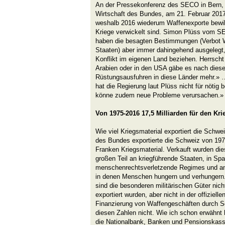
An der Pressekonferenz des SECO in Bern,
Wirtschaft des Bundes, am 21. Februar 2017 
weshalb 2016 wiederum Waffenexporte bewill
Kriege verwickelt sind. Simon Plüss vom SE
haben die besagten Bestimmungen (Verbot W
Staaten) aber immer dahingehend ausgelegt, 
Konflikt im eigenen Land beziehen. Herrscht 
Arabien oder in den USA gäbe es nach diese
Rüstungsausfuhren in diese Länder mehr.»
hat die Regierung laut Plüss nicht für nötig 
könne zudem neue Probleme verursachen.» 
Von 1975-2016 17,5 Milliarden für den Kri
Wie viel Kriegsmaterial exportiert die Schweiz
des Bundes exportierte die Schweiz von 1975
Franken Kriegsmaterial. Verkauft wurden di
großen Teil an kriegführende Staaten, in Sp
menschenrechtsverletzende Regimes und an 
in denen Menschen hungern und verhungern. 
sind die besonderen militärischen Güter nich
exportiert wurden, aber nicht in der offiziell
Finanzierung von Waffengeschäften durch S
diesen Zahlen nicht. Wie ich schon erwähnt 
die Nationalbank, Banken und Pensionskassen