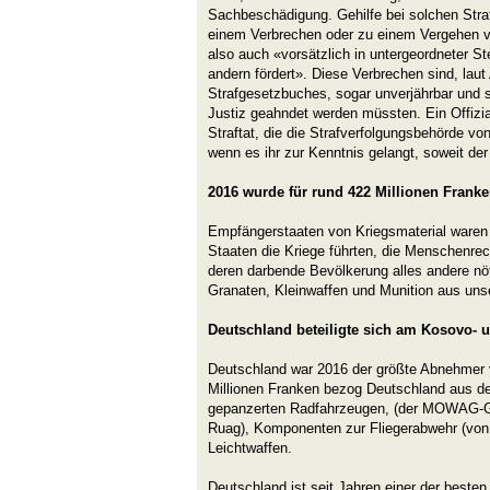
Sachbeschädigung. Gehilfe bei solchen Straf
einem Verbrechen oder zu einem Vergehen vor
also auch «vorsätzlich in untergeordneter St
andern fördert». Diese Verbrechen sind, laut 
Strafgesetzbuches, sogar unverjährbar und si
Justiz geahndet werden müssten. Ein Offizial
Straftat, die die Strafverfolgungsbehörde v
wenn es ihr zur Kenntnis gelangt, soweit der 
2016 wurde für rund 422 Millionen Franke
Empfängerstaaten von Kriegsmaterial waren 
Staaten die Kriege führten, die Menschenrec
deren darbende Bevölkerung alles andere nö
Granaten, Kleinwaffen und Munition aus uns
Deutschland beteiligte sich am Kosovo- 
Deutschland war 2016 der größte Abnehmer v
Millionen Franken bezog Deutschland aus de
gepanzerten Radfahrzeugen, (der MOWAG-Ge
Ruag), Komponenten zur Fliegerabwehr (von 
Leichtwaffen.
Deutschland ist seit Jahren einer der beste