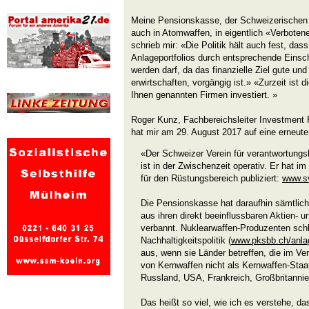
Meine Pensionskasse, der Schweizerischen
auch in Atomwaffen, in eigentlich «Verboten
schrieb mir: «Die Politik hält auch fest, das
Anlageportfolios durch entsprechende Einsc
werden darf, da das finanzielle Ziel gute un
erwirtschaften, vorgängig ist.» «Zurzeit ist
Ihnen genannten Firmen investiert. »
Roger Kunz, Fachbereichsleiter Investmen
hat mir am 29. August 2017 auf eine erneute 
«Der Schweizer Verein für verantwortung
ist in der Zwischenzeit operativ. Er hat i
für den Rüstungsbereich publiziert:
www.sv
Die Pensionskasse hat daraufhin sämtliche
aus ihren direkt beeinflussbaren Aktien- 
verbannt. Nuklearwaffen-Produzenten schli
Nachhaltigkeitspolitik (
www.pksbb.ch/anlag
aus, wenn sie Länder betreffen, die im Ver
von Kernwaffen nicht als Kernwaffen-Staat
Russland, USA, Frankreich, Großbritannie
Das heißt so viel, wie ich es verstehe, 