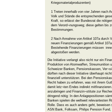
Kriegsmaterialproduzenten)
1 Treten innerhalb von vier Jahren nach 
Volk und Stände die entsprechenden gese
Kraft, so erlässt der Bundesrat die nöti
dem Verord¬nungsweg; diese gelten bis zu
Bestimmungen.
2 Nach Annahme von Artikel 107a durch V
neuen Finanzierungen gemäß Artikel 107a 
Bestehende Finanzierungen müssen inner
abgestoßen werden.
Die Initiative verlangt also nicht nur ein Fin
Produktion von Atomwaffen, Streumunition 
Schweizer Banken, Pensionskassen, Ver¬s
dürften nach dieser Initiative überhaupt nic
finanziell unterstützen. Bei den Pensionskas
Recht haben zu erfahren, was mit ihrem Gu
damit letz¬ten Endes indirekt mitfinanzieren.
anzubringen und Finanzin¬stitute zur Rechen
dringend nötig: In den Anlagepositionen säm
Banken spielen die weltweit relevantesten 
Rolle. Dass es auch anders geht, beweisen
ASN Bank, Folksam, Philips Pension Fund,