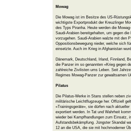
Mowag
Die Mowag ist im Besitze des US-Rüstungs
wichtigste Exportprodukt der Kreuzlinger 
des Typs Piranha. Heute werden die Mowag-
Saudi-Arabien bereitgehalten, um gegen die
vorzugehen. Saudi-Arabien walzte mit den Pi
Oppositionsbewegung nieder, welche sich fü
einsetzte. Auch im Krieg in Afghanistan wur
Dänemark, Deutschland, Irland, Finnland, 
die Panzer im so genannten «Krieg gegen d
zahlreiche Zivilisten ums Leben. Seit Jahrz
Regimes Mowag-Panzer zur gewaltsamen Unt
Pilatus
Die Pilatus-Werke in Stans stellen neben zi
militärische Leichtflugzeuge her. Offiziell g
«Trainingsgeräte», sie dürfen nach aktueller 
exportiert werden. In Tat und Wahrheit kom
wieder bei Kampfhandlungen zum Einsatz, i
Aufstandsbekämpfung. Jüngster Skandal war 
12 an die USA, die sie mit hochmoderner Ü