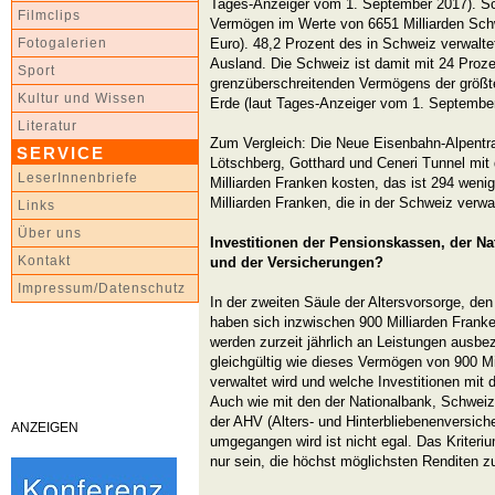
Tages-Anzeiger vom 1. September 2017). S
Filmclips
Vermögen im Werte von 6651 Milliarden Schw
Euro). 48,2 Prozent des in Schweiz verwal
Fotogalerien
Ausland. Die Schweiz ist damit mit 24 Proze
Sport
grenzüberschreitenden Vermögens der größt
Kultur und Wissen
Erde (laut Tages-Anzeiger vom 1. September
Literatur
Zum Vergleich: Die Neue Eisenbahn-Alpentr
SERVICE
Lötschberg, Gotthard und Ceneri Tunnel mit d
LeserInnenbriefe
Milliarden Franken kosten, das ist 294 weni
Milliarden Franken, die in der Schweiz verwa
Links
Über uns
Investitionen der Pensionskassen, der N
Kontakt
und der Versicherungen?
Impressum/Datenschutz
In der zweiten Säule der Altersvorsorge, d
haben sich inzwischen 900 Milliarden Franke
werden zurzeit jährlich an Leistungen ausbeza
gleichgültig wie dieses Vermögen von 900 M
verwaltet wird und welche Investitionen mit 
Auch wie mit den der Nationalbank, Schwei
der AHV (Alters- und Hinterbliebenenversich
ANZEIGEN
umgegangen wird ist nicht egal. Das Kriteriu
nur sein, die höchst möglichsten Renditen zu 