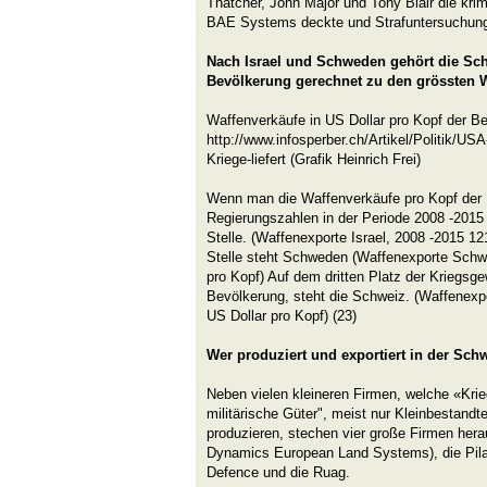
Thatcher, John Major und Tony Blair die kr
BAE Systems deckte und Strafuntersuchung
Nach Israel und Schweden gehört die Sch
Bevölkerung gerechnet zu den grössten 
Waffenverkäufe in US Dollar pro Kopf der B
http://www.infosperber.ch/Artikel/Politik/USA
Kriege-liefert (Grafik Heinrich Frei)
Wenn man die Waffenverkäufe pro Kopf der
Regierungszahlen in der Periode 2008 -2015 
Stelle. (Waffenexporte Israel, 2008 -2015 12
Stelle steht Schweden (Waffenexporte Schw
pro Kopf) Auf dem dritten Platz der Kriegsge
Bevölkerung, steht die Schweiz. (Waffenexp
US Dollar pro Kopf) (23)
Wer produziert und exportiert in der Sch
Neben vielen kleineren Firmen, welche «Kri
militärische Güter", meist nur Kleinbestand
produzieren, stechen vier große Firmen her
Dynamics European Land Systems), die Pila
Defence und die Ruag.