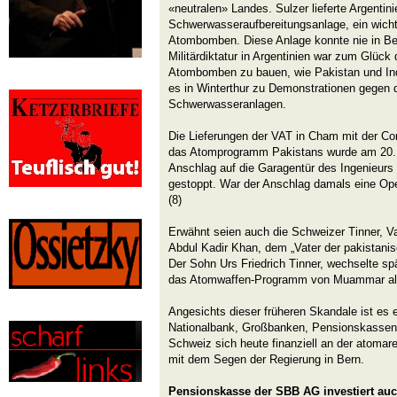
«neutralen» Landes. Sulzer lieferte Argentini
Schwerwasseraufbereitungsanlage, ein wicht
Atombomben. Diese Anlage konnte nie in B
Militärdiktatur in Argentinien war zum Glück 
Atombomben zu bauen, wie Pakistan und In
es in Winterthur zu Demonstrationen gegen d
Schwerwasseranlagen.
Die Lieferungen der VAT in Cham mit der Cor
das Atomprogramm Pakistans wurde am 20. 
Anschlag auf die Garagentür des Ingenieur
gestoppt. War der Anschlag damals eine Op
(8)
Erwähnt seien auch die Schweizer Tinner, Va
Abdul Kadir Khan, dem „Vater der pakista
Der Sohn Urs Friedrich Tinner, wechselte spä
das Atomwaffen-Programm von Muammar al-G
Angesichts dieser früheren Skandale ist es e
Nationalbank, Großbanken, Pensionskassen 
Schweiz sich heute finanziell an der atomare
mit dem Segen der Regierung in Bern.
Pensionskasse der SBB AG investiert au