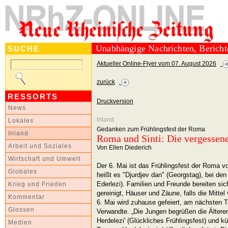
Unabhängige Nachrichten, Berich
SUCHE
Aktueller Online-Flyer vom 07. August 2026
zurück
RESSORTS
Druckversion
News
Inland
Lokales
Gedanken zum Frühlingsfest der Roma
Inland
Roma und Sinti: Die vergessen
Arbeit und Soziales
Von Ellen Diederich
Wirtschaft und Umwelt
Der 6. Mai ist das Frühlingsfest der Roma v
Globales
heißt es "Djurdjev dan" (Georgstag), bei de
Ederlezi). Familien und Freunde bereiten sic
Krieg und Frieden
gereinigt, Häuser und Zäune, falls die Mitte
Kommentar
6. Mai wird zuhause gefeiert, am nächsten
Glossen
Verwandte. „Die Jungen begrüßen die Ältere
Herdelezi' (Glückliches Frühlingsfest) und 
Medien