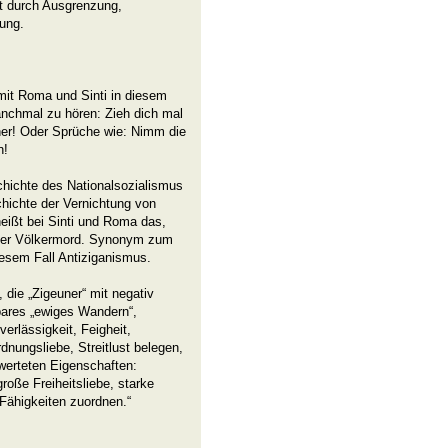
t durch Ausgrenzung,
ung.
it Roma und Sinti in diesem
nchmal zu hören: Zieh dich mal
uner! Oder Sprüche wie: Nimm die
n!
chichte des Nationalsozialismus
chichte der Vernichtung von
eißt bei Sinti und Roma das,
 der Völkermord. Synonym zum
diesem Fall Antiziganismus.
 die „Zigeuner“ mit negativ
bares „ewiges Wandern“,
erlässigkeit, Feigheit,
dnungsliebe, Streitlust belegen,
werteten Eigenschaften:
oße Freiheitsliebe, starke
Fähigkeiten zuordnen.“