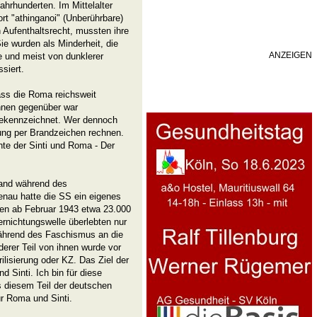
ahrhunderten. Im Mittelalter
rt "athinganoi" (Unberührbare)
n Aufenthaltsrecht, mussten ihre
ie wurden als Minderheit, die
ANZEIGEN
e und meist von dunklerer
siert.
ass die Roma reichsweit
 ihnen gegenüber war
gekennzeichnet. Wer dennoch
ung per Brandzeichen rechnen.
hte der Sinti und Roma - Der
fand während des
kenau hatte die SS ein eigenes
den ab Februar 1943 etwa 23.000
ernichtungswelle überlebten nur
hrend des Faschismus an die
erer Teil von ihnen wurde vor
ilisierung oder KZ. Das Ziel der
d Sinti. Ich bin für diese
s diesem Teil der deutschen
r Roma und Sinti.