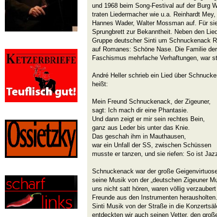
und 1968 beim Song-Festival auf der Burg W
traten Liedermacher wie u.a. Reinhardt Mey,
Hannes Wader, Walter Mossman auf. Für si
Sprungbrett zur Bekanntheit. Neben den Lie
Gruppe deutscher Sinti um Schnuckenack R
auf Romanes: Schöne Nase. Die Familie der 
Faschismus mehrfache Verhaftungen, war st
André Heller schrieb ein Lied über Schnucke
heißt:
Mein Freund Schnuckenack, der Zigeuner,
sagt: Ich mach dir eine Phantasie.
Und dann zeigt er mir sein rechtes Bein,
ganz aus Leder bis unter das Knie.
Das geschah ihm in Mauthausen,
war ein Unfall der SS, zwischen Schüssen
musste er tanzen, und sie riefen: So ist Jaz
Schnuckenack war der große Geigenvirtuose 
seine Musik von der „deutschen Zigeuner M
uns nicht satt hören, waren völlig verzauber
Freunde aus den Instrumenten herausholten. 
Sinti Musik von der Straße in die Konzertsä
entdeckten wir auch seinen Vetter, den groß