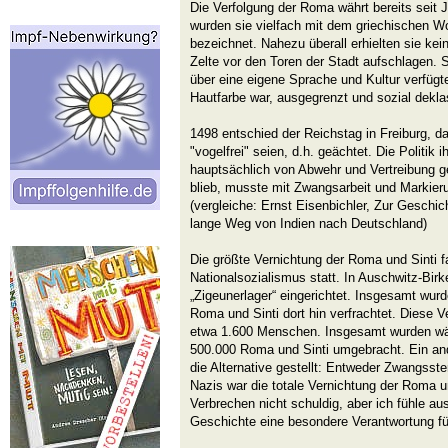
Die Verfolgung der Roma währt bereits seit J
wurden sie vielfach mit dem griechischen Wo
bezeichnet. Nahezu überall erhielten sie kei
Zelte vor den Toren der Stadt aufschlagen. S
über eine eigene Sprache und Kultur verfügt
Hautfarbe war, ausgegrenzt und sozial deklas
1498 entschied der Reichstag in Freiburg, d
"vogelfrei" seien, d.h. geächtet. Die Politik
hauptsächlich von Abwehr und Vertreibung 
blieb, musste mit Zwangsarbeit und Markier
(vergleiche: Ernst Eisenbichler, Zur Geschic
lange Weg von Indien nach Deutschland)
Die größte Vernichtung der Roma und Sinti 
Nationalsozialismus statt. In Auschwitz-Bir
„Zigeunerlager“ eingerichtet. Insgesamt wur
Roma und Sinti dort hin verfrachtet. Diese V
etwa 1.600 Menschen. Insgesamt wurden wä
500.000 Roma und Sinti umgebracht. Ein and
die Alternative gestellt: Entweder Zwangsster
Nazis war die totale Vernichtung der Roma un
Verbrechen nicht schuldig, aber ich fühle au
Geschichte eine besondere Verantwortung fü