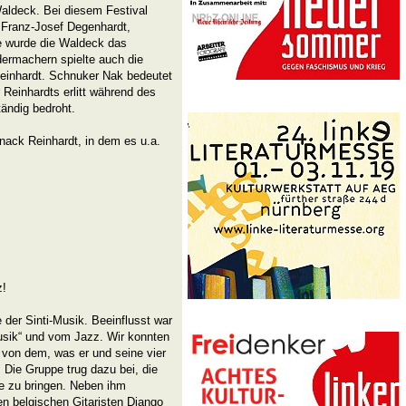
aldeck. Bei diesem Festival
 Franz-Josef Degenhardt,
e wurde die Waldeck das
dermachern spielte auch die
einhardt. Schnuker Nak bedeutet
Reinhardts erlitt während des
ändig bedroht.
nack Reinhardt, in dem es u.a.
z!
der Sinti-Musik. Beeinflusst war
usik“ und vom Jazz. Wir konnten
t von dem, was er und seine vier
Die Gruppe trug dazu bei, die
le zu bringen. Neben ihm
en belgischen Gitaristen Django