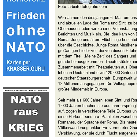
Foto: arbeiterfotografie.com
Wir nahmen den diesjährigen 6. Mai, um uns 
und aktuellen Lage der Roma und Sinti zu b
Oberhausen luden wir zu einer Veranstaltung
Berichten und Musik ein. Die Idee kam von E
Roma. Junge und ältere Flüchtlinge berichte
über die Geschichte. Junge Roma Musiker au
großartigen Lieder vor, die von diesen Erfah
mit dem Titel: „Meine Zeit“ des Sängers und
gerade herausgekommen. Theaterstücke, ein 
Zusammenarbeit mit Theaterleuten aus Ober
leben in Deutschland etwa 120.000 Sinti un
deutscher Staatsbürgerschaft. Europaweit wi
12 Millionen ausgegangen. Die Volksgruppe d
größte Minderheit in Europa.
Seit mehr als 600 Jahren leben Sinti und R
1.000 Jahren brachen sie aus ihrer ursprüng
auf, zogen in verschiedene Teile Europas un
diese Herkunft sind u.a. Parallelen zwische
Romanes, der Sprache der Roma. Bis heute 
Völkerwanderung unklar. Ein vermuteter Gru
Versklavung, der sie durch Flucht entgehen w