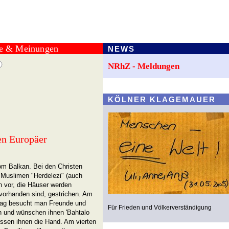
te & Meinungen
NEWS
NRhZ - Meldungen
KÖLNER KLAGEMAUER
en Europäer
om Balkan. Bei den Christen
n Muslimen "Herdelezi" (auch
h vor, die Häuser werden
l vorhanden sind, gestrichen. Am
 Tag besucht man Freunde und
Für Frieden und Völkerverständigung
n und wünschen ihnen 'Bahtalo
küssen ihnen die Hand. Am vierten