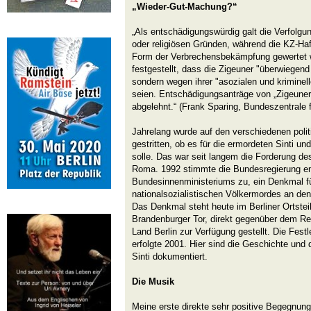
„Wieder-Gut-Machung?“
„Als entschädigungswürdig galt die Verfolgun
oder religiösen Gründen, während die KZ-Haft
Form der Verbrechensbekämpfung gewertet 
festgestellt, dass die Zigeuner "überwiegen
sondern wegen ihrer "asozialen und kriminell
seien. Entschädigungsanträge von „Zigeuner
abgelehnt.“ (Frank Sparing, Bundeszentrale f
Jahrelang wurde auf den verschiedenen poli
gestritten, ob es für die ermordeten Sinti 
solle. Das war seit langem die Forderung des
Roma. 1992 stimmte die Bundesregierung en
Bundesinnenministeriums zu, ein Denkmal fü
nationalsozialistischen Völkermordes an den
Das Denkmal steht heute im Berliner Ortstei
Brandenburger Tor, direkt gegenüber dem 
Land Berlin zur Verfügung gestellt. Die Fes
erfolgte 2001. Hier sind die Geschichte und
Sinti dokumentiert.
Die Musik
Meine erste direkte sehr positive Begegnung