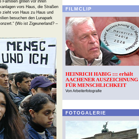
e Familien grillen vor ihren
ikanlagen vors Haus, die Straßen
FILMCLIP
lle zieht von Haus zu Haus und
milien besuchen den Lunapark
onzert.“ (Wo ist Zigeunerland? –
HEINRICH HABIG ::: erhält
AACHENER AUSZEICHNUNG
FÜR MENSCHLICHKEIT
Von Arbeiterfotografie
FOTOGALERIE