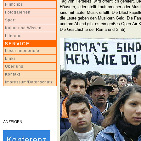
Tag von Herdelezi wird öffentlich gefeiert. Di
Filmclips
Häusern, jeder stellt Lautsprecher oder Mus
sind mit lauter Musik erfüllt. Die Blechkape
Fotogalerien
die Leute geben den Musikern Geld. Die Fa
Sport
und am Abend gibt es ein großes Open-Air-K
Kultur und Wissen
Die Geschichte der Roma und Sinti)
Literatur
SERVICE
LeserInnenbriefe
Links
Über uns
Kontakt
Impressum/Datenschutz
ANZEIGEN