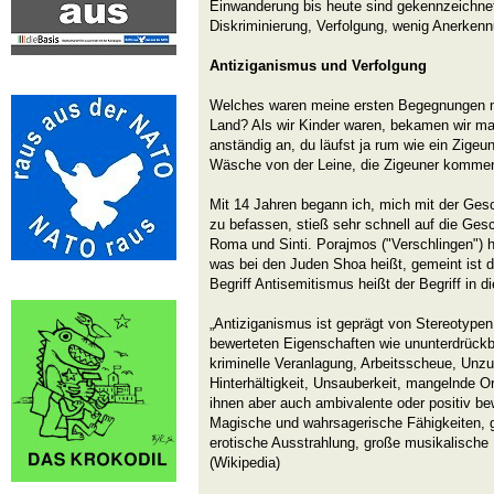
Einwanderung bis heute sind gekennzeichne
Diskriminierung, Verfolgung, wenig Anerkenn
Antiziganismus und Verfolgung
Welches waren meine ersten Begegnungen m
Land? Als wir Kinder waren, bekamen wir ma
anständig an, du läufst ja rum wie ein Zige
Wäsche von der Leine, die Zigeuner komme
Mit 14 Jahren begann ich, mich mit der Ges
zu befassen, stieß sehr schnell auf die Ges
Roma und Sinti. Porajmos ("Verschlingen") h
was bei den Juden Shoa heißt, gemeint ist
Begriff Antisemitismus heißt der Begriff in 
„Antiziganismus ist geprägt von Stereotypen,
bewerteten Eigenschaften wie ununterdrück
kriminelle Veranlagung, Arbeitsscheue, Unzuv
Hinterhältigkeit, Unsauberkeit, mangelnde Or
ihnen aber auch ambivalente oder positiv be
Magische und wahrsagerische Fähigkeiten, gr
erotische Ausstrahlung, große musikalische 
(Wikipedia)