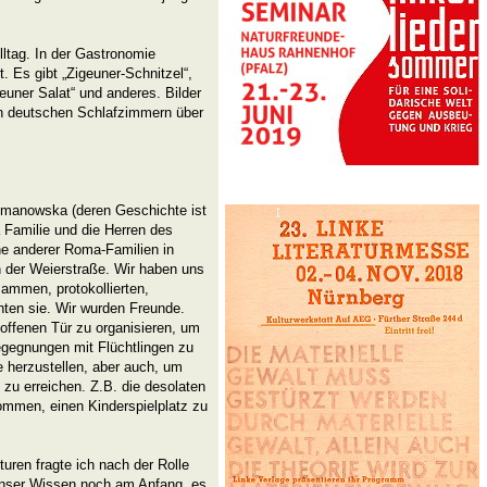
lltag. In der Gastronomie
t. Es gibt „Zigeuner-Schnitzel“,
euner Salat“ und anderes. Bilder
len deutschen Schlafzimmern über
Selmanowska (deren Geschichte ist
 Familie und die Herren des
he anderer Roma-Familien in
n der Weierstraße. Wir haben uns
sammen, protokollierten,
hten sie. Wir wurden Freunde.
 offenen Tür zu organisieren, um
gegnungen mit Flüchtlingen zu
 herzustellen, aber auch, um
 zu erreichen. Z.B. die desolaten
ommen, einen Kinderspielplatz zu
uren fragte ich nach der Rolle
 unser Wissen noch am Anfang, es