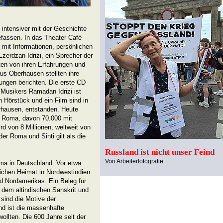
intensiver mit der Geschichte
efassen. In das Theater Café
 mit Informationen, persönlichen
zerdzan Idrizi, ein Sprecher der
ten von ihren Erfahrungen und
s Oberhausen stellten ihre
rungen berichten. Die erste CD
 Musikers Ramadan Idrizi ist
Hörstück und ein Film sind in
hausen, entstanden. Heute
d Roma, davon 70.000 mit
rd von 8 Millionen, weltweit von
er Roma und Sinti gilt als die
Russland ist nicht unser Feind
Von Arbeiterfotografie
oma in Deutschland. Vor etwa
lichen Heimat in Nordwestindien
d Nordamerikas. Ein Beleg für
n dem altindischen Sanskrit und
sind die Motive der
nd ist die massenhafte
ollten. Die 600 Jahre seit der