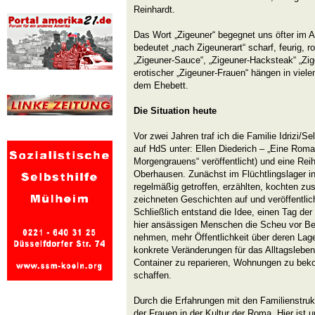
Reinhardt.
Das Wort „Zigeuner“ begegnet uns öfter im A
bedeutet „nach Zigeunerart“ scharf, feurig, ro
„Zigeuner-Sauce“, „Zigeuner-Hacksteak“ „Zig
erotischer „Zigeuner-Frauen“ hängen in vie
dem Ehebett.
Die Situation heute
Vor zwei Jahren traf ich die Familie Idrizi/
auf HdS unter: Ellen Diederich – „Eine Roma
Morgengrauens“ veröffentlicht) und eine Rei
Oberhausen. Zunächst im Flüchtlingslager i
regelmäßig getroffen, erzählten, kochten zu
zeichneten Geschichten auf und veröffentlic
Schließlich entstand die Idee, einen Tag der
hier ansässigen Menschen die Scheu vor Be
nehmen, mehr Öffentlichkeit über deren Lage
konkrete Veränderungen für das Alltagsleben
Container zu reparieren, Wohnungen zu bek
schaffen.
Durch die Erfahrungen mit den Familienstrukt
der Frauen in der Kultur der Roma. Hier ist