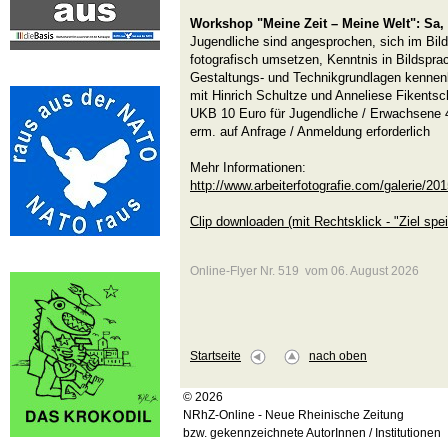
Workshop "Meine Zeit – Meine Welt": Sa, 1
Jugendliche sind angesprochen, sich im Bild
fotografisch umsetzen, Kenntnis in Bildspra
Gestaltungs- und Technikgrundlagen kennen
mit Hinrich Schultze und Anneliese Fikentsc
UKB 10 Euro für Jugendliche / Erwachsene 4
erm. auf Anfrage / Anmeldung erforderlich
Mehr Informationen:
http://www.arbeiterfotografie.com/galerie/201
Clip downloaden (mit Rechtsklick - "Ziel spei
Online-Flyer Nr. 519 vom 06. August 2026
Startseite
nach oben
© 2026
NRhZ-Online - Neue Rheinische Zeitung
bzw. gekennzeichnete AutorInnen / Institutionen