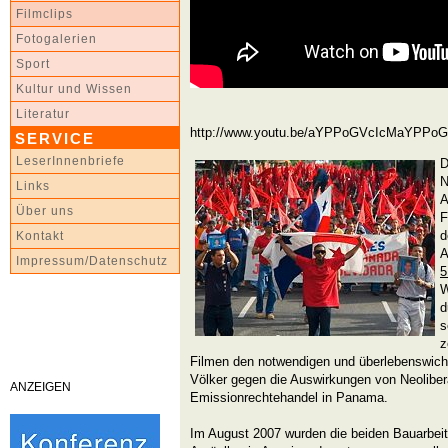
Filmclips
Fotogalerien
Sport
Kultur und Wissen
Literatur
http://www.youtu.be/aYPPoGVcIcMaYPPo
SERVICE
LeserInnenbriefe
D
N
Links
A
Über uns
F
d
Kontakt
A
Impressum/Datenschutz
5
W
d
s
z
Filmen den notwendigen und überlebenswicht
Völker gegen die Auswirkungen von Neolibe
ANZEIGEN
Emissionrechtehandel in Panama.
Im August 2007 wurden die beiden Bauarbeit