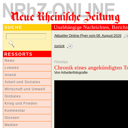
Unabhängige Nachrichten, Berich
SUCHE
Aktueller Online-Flyer vom 06. August 2026
zurück
RESSORTS
News
Filmclips
Chronik eines angekündigten T
Lokales
Von Arbeiterfotografie
Inland
Arbeit und Soziales
Wirtschaft und Umwelt
Globales
Krieg und Frieden
Kommentar
Glossen
Medien