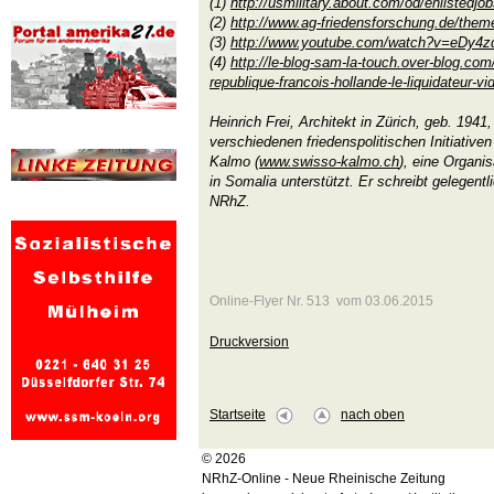
(1)
http://usmilitary.about.com/od/enlistedjo
(2)
http://www.ag-friedensforschung.de/them
(3)
http://www.youtube.com/watch?v=eDy4
(4)
http://le-blog-sam-la-touch.over-blog.com
republique-francois-hollande-le-liquidateur-v
Heinrich Frei, Architekt in Zürich, geb. 1941,
verschiedenen friedenspolitischen Initiativen 
Kalmo (
www.swisso-kalmo.ch
), eine Organi
in Somalia unterstützt. Er schreibt gelegentli
NRhZ.
Online-Flyer Nr. 513 vom 03.06.2015
Druckversion
Startseite
nach oben
© 2026
NRhZ-Online - Neue Rheinische Zeitung