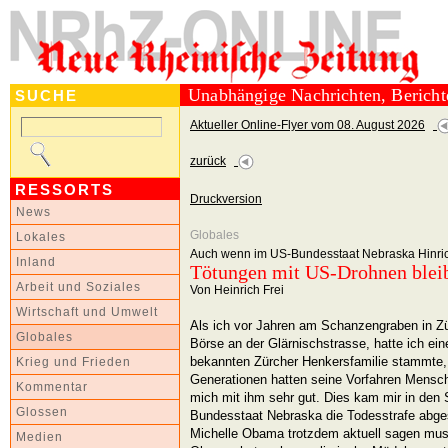
Unabhängige Nachrichten, Berich
SUCHE
Aktueller Online-Flyer vom 08. August 2026
zurück
RESSORTS
Druckversion
News
Globales
Lokales
Auch wenn im US-Bundesstaat Nebraska Hinri
Inland
Tötungen mit US-Drohnen blei
Arbeit und Soziales
Von Heinrich Frei
Wirtschaft und Umwelt
Als ich vor Jahren am Schanzengraben in Züri
Globales
Börse an der Glärnischstrasse, hatte ich ein
bekannten Zürcher Henkersfamilie stammte, 
Krieg und Frieden
Generationen hatten seine Vorfahren Mensche
Kommentar
mich mit ihm sehr gut. Dies kam mir in den 
Glossen
Bundesstaat Nebraska die Todesstrafe abge
Michelle Obama trotzdem aktuell sagen mus
Medien