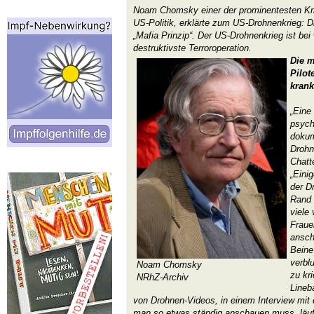
Noam Chomsky einer der prominentesten Kri
US-Politik, erklärte zum US-Drohnenkrieg: 
„Mafia Prinzip“. Der US-Drohnenkrieg ist bei
destruktivste Terroroperation.
Die 
Pilot
krank
„Eine 
psych
dokum
Drohn
Chatt
„Eini
der D
Rand 
viele 
Fraue
ansch
Beine
verbl
Noam Chomsky
zu kr
NRhZ-Archiv
Lineb
von Drohnen-Videos, in einem Interview mit
man so etwas ständig anschauen muss, läuft