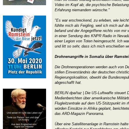
Video im Kopf ab; die psychische Belastung
Erfahrung niemandem wünsche."
"Es war erschreckend, zu erleben, wie leicht
fühlte mich als Feigling, weil ich mich auf d
befand und der Angegriffene nichts von mir 
in einer Sendung des KNPR Radio in Nevada.
einer Legion von Toten heimgesucht. Ich wa
und litt so sehr, dass ich mich erschießen wo
Drohnenangriffe in Somalia über Ramstei
Die Drohnenoperationen werden auch von De
stillen Einverständnis der deutschen christ
Regierungskoalition, obwohl die Bundesrepub
abgeschafft hat.
BERLIN dpa/taz | Die US-Luftwaffe steuert 
Medienberichten über amerikanische Militärb
Flugleitzentrale auf dem US-Stützpunkt im r
würden Einsätze in Afrika geplant, berichte
das ARD-Magazin Panorama.
Über eine Satellitenanlage in Ramstein halt