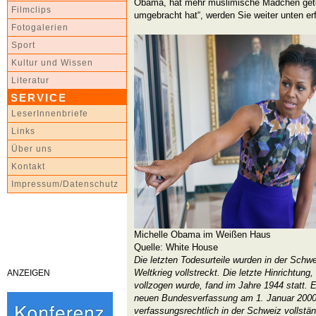
Obama, hat mehr muslimische Mädchen getö
Filmclips
umgebracht hat“, werden Sie weiter unten er
Fotogalerien
Sport
Kultur und Wissen
Literatur
SERVICE
LeserInnenbriefe
Links
Über uns
Kontakt
Impressum/Datenschutz
Michelle Obama im Weißen Haus
Quelle: White House
Die letzten Todesurteile wurden in der Sch
Weltkrieg vollstreckt. Die letzte Hinrichtung,
ANZEIGEN
vollzogen wurde, fand im Jahre 1944 statt. Er
neuen Bundesverfassung am 1. Januar 2000 
verfassungsrechtlich in der Schweiz vollstän