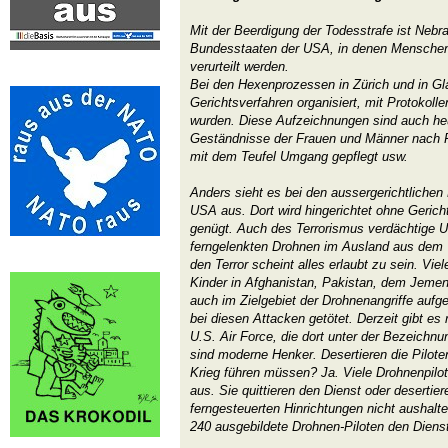
Mit der Beerdigung der Todesstrafe ist Nebr
Bundesstaaten der USA, in denen Menschen
verurteilt werden.
Bei den Hexenprozessen in Zürich und in Gl
Gerichtsverfahren organisiert, mit Protokollen
wurden. Diese Aufzeichnungen sind auch he
Geständnisse der Frauen und Männer nach Fo
mit dem Teufel Umgang gepflegt usw.
Anders sieht es bei den aussergerichtlichen
USA aus. Dort wird hingerichtet ohne Gerich
genügt. Auch des Terrorismus verdächtige 
ferngelenkten Drohnen im Ausland aus dem 
den Terror scheint alles erlaubt zu sein. Vie
Kinder in Afghanistan, Pakistan, dem Jemen 
auch im Zielgebiet der Drohnenangriffe aufge
bei diesen Attacken getötet. Derzeit gibt es
U.S. Air Force, die dort unter der Bezeichnu
sind moderne Henker. Desertieren die Pilot
Krieg führen müssen? Ja. Viele Drohnenpilote
aus. Sie quittieren den Dienst oder desertier
ferngesteuerten Hinrichtungen nicht aushalt
240 ausgebildete Drohnen-Piloten den Diens