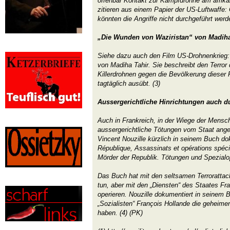
offenbar Kontakt zur Kampfdrohne am afrika
zitieren aus einem Papier der US-Luftwaffe:
könnten die Angriffe nicht durchgeführt werd
„Die Wunden von Waziristan“ von Madiha
Siehe dazu auch den Film US-Drohnenkrieg:
von Madiha Tahir. Sie beschreibt den Terror
Killerdrohnen gegen die Bevölkerung dieser
tagtäglich ausübt. (3)
Aussergerichtliche Hinrichtungen auch d
Auch in Frankreich, in der Wiege der Mensc
aussergerichtliche Tötungen vom Staat angeo
Vincent Nouzille kürzlich in seinem Buch do
République, Assassinats et opérations spéci
Mörder der Republik. Tötungen und Spezialo
Das Buch hat mit den seltsamen Terrorattack
tun, aber mit den „Diensten“ des Staates Fr
operieren. Nouzille dokumentiert in seinem
„Sozialisten“ François Hollande die gehei
haben. (4) (PK)