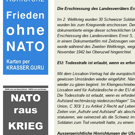
Die Erschiessung des Landesverräters Er
Im 2. Weltkrieg wurden 30 Schweizer Soldat
wurden bis zum Kriegsende erschossen. Der 
dokumentierte einige dieser schrecklichen Ur
Erschiessung des Landesverräters Ernst S, 
in einem Dokumentarfilm mit Zeitzeugen verfi
wurde während des Zweiten Weltkriegs, wege
November 1942 bei Oberuzwil hingerichtet.
EU: Todesstrafe ist erlaubt, wenn es erford
Mit dem Lissabon-Vertrag hat die europäisch
gewissen Umständen wieder eingeführt. Näml
wieder zu gären beginnt. Im Kleingeschrieb
Lissabon wird für Aufständische in der EU di
Die Todesstrafe ist erlaubt, wenn es erforderl
Aufstand rechtmässig niederzuschlagen" Si
Union, C 303/ 1 zu Artikel 2 Recht auf Leben
Zeiten von „Aufruhr und Aufstand“ als abs
statuieren, wie seinerzeit als die Schweiz i
Soldaten zum Tod verurteilt hatte, zu einem
Aussergerichtliche Hinrichtungen der US